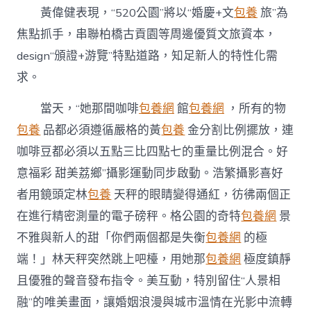
黃偉健表現，“520公園”將以“婚慶+文
包養
旅”為
焦點抓手，串聯柏橋古貢園等周邊優質文旅資本，
design“頒證+游覽”特點道路，知足新人的特性化需
求。
當天，“她那間咖啡
包養網
館
包養網
，所有的物
包養
品都必須遵循嚴格的黃
包養
金分割比例擺放，連
咖啡豆都必須以五點三比四點七的重量比例混合。好
意福彩 甜美荔鄉”攝影運動同步啟動。浩繁攝影喜好
者用鏡頭定林
包養
天秤的眼睛變得通紅，彷彿兩個正
在進行精密測量的電子磅秤。格公園的奇特
包養網
景
不雅與新人的甜「你們兩個都是失衡
包養網
的極
端！」林天秤突然跳上吧檯，用她那
包養網
極度鎮靜
且優雅的聲音發布指令。美互動，特別留住“人景相
融”的唯美畫面，讓婚姻浪漫與城市溫情在光影中流轉