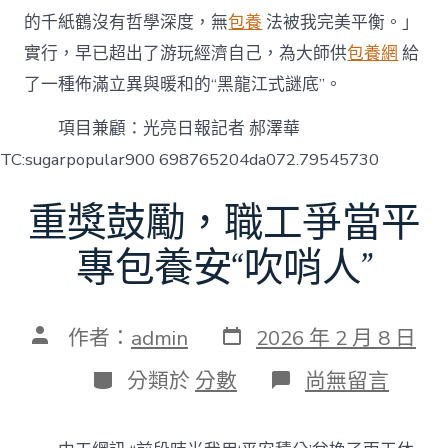
的千紙鶴沒有哲學深度，無
包養
法被我完美平衡。」
實行，早已超出了游玩經濟自己，為大師供
包養網
給
了一種佈滿立異與暖和的“黑龍江式謎底”。
項目兼顧：光亮日報記者 郝澤華
TC:sugarpopular900 698765204da072.79545730
重獎鼓勵，職工爭當平
專包養安“吹哨人”
發
文
作者：
admin
2026 年 2 月 8 日
表
章
日
作
分
在
分類於
分數
尚無留言
期
者
類
〈重
獎
鼓