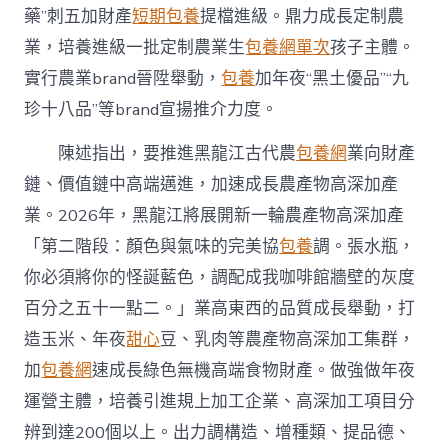
藥”刺五加財產
短期包養
提檔進級。鼎力成長定制農
業，培養進級一批定制農業生
包養網單次
孩子主體。
實行農業brand晉陞舉動，
包養
加年夜“黑土優品”“九
珍十八品”等brand宣揚推介力度。
陳述指出，要推進黑龍江古代農
包養網
業向財產
鏈、價值鏈中高端邁進，加速成長農產物高深加產
業。2026年，黑龍江將展開新一輪農產物高深加產
「第二階段：顏色與氣味的完美協
包養
調。張水瓶，
你必須將你的怪誕藍色，調配成我咖啡館牆壁的灰度
百分之五十一點二。」業高東西的品質成長舉動，打
造玉米、年夜
甜心
豆、乳肉等農產物高深加工集群，
加
包養網
速成長綠色無機高端食物財產。做強做年夜
運營主體，培養引進規上加工企業、高深加工項目分
辨到達200個以上。出力調構造、增種類、提品德、