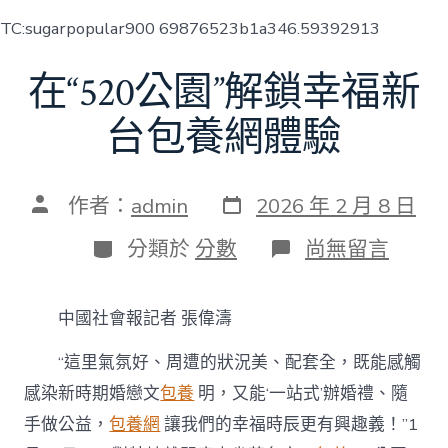
TC:sugarpopular900 69876523b1a346.59392913
在“520公園”解鎖幸福新
台包養網體驗
發
文
作者：
admin
2026 年 2 月 8 日
表
章
日
作
分
在
分類於
分數
尚無留言
期
者
類
〈在
“520
公
中國社會報記者 張偉濤
園”
解
“這里氣氛好、周遭的狀況美、配套全，既能感觸
鎖
幸
感染新時期婚戀文
包養
明，又能‘一站式’辦婚禮、隨
福
手做公益，
包養網
讓我們的幸福時辰更有興趣義！”1
新