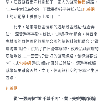
早，江西游客張洋計劃起了一家人的游玩
包養
線路，
“上午往太陽島冬釣，下戰書帶孩子往松花江
包養網
上的活動樂土體驗冰上項目……”
比來，哈爾濱新區發布的這類景區景點“組合弄
法”，深受游客喜愛。好比，“虎嘯極地”組合，將西南
虎林園的野性震動與極地公園的萌趣科普相聯合；“賞
燈游雪”組合，供給了白日滑雪購物、夜晚品酒賞燈的
浪漫場景……一套套“打包”好的游玩線路，領導游客從
“打卡式
包養網
游玩”轉向“沉醉式體驗”，讓游客感觸
感染這里融會天然、文明、休閑與社交的“冰雪+”生涯
方法。
包養網
從“一張面貌”到“千城千面”，留下美妙獨家記憶