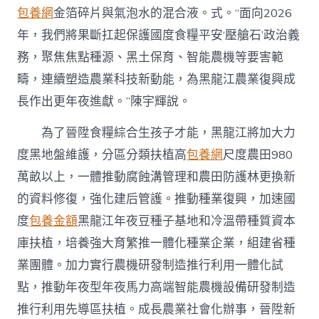
包養網
金箔碎片與氣泡水的混合液。式。“面向2026
年，我們將果斷扛起保護國度食糧平安‘壓艙石’政治義
務，聚焦焦點種源、黑土保育、智能農機等要害範
疇，連續塑造農業科技新動能，為黑龍江農業復興成
長作出更年夜進獻。”陳宇輝說。
為了晉陞食糧綜合生孩子才能，黑龍江將加大力
度黑地盤維護，分區分類扶植高
包養網
尺度農田980
萬畝以上，一體推動腐蝕溝管理和農田防護林更換新
的資料修復，強化建后管護。推動種業復興，加速國
度
包養金額
黑龍江年夜豆種子基地和冷溫帶種質資本
庫扶植，培養強大育繁推一體化種業企業，組建省種
業團體。加力實行農機研發制造推行利用一體化試
點，推動年夜型年夜馬力高端智能農機設備研發制造
推行利用先導區扶植。成長農業社會化辦事，晉陞新