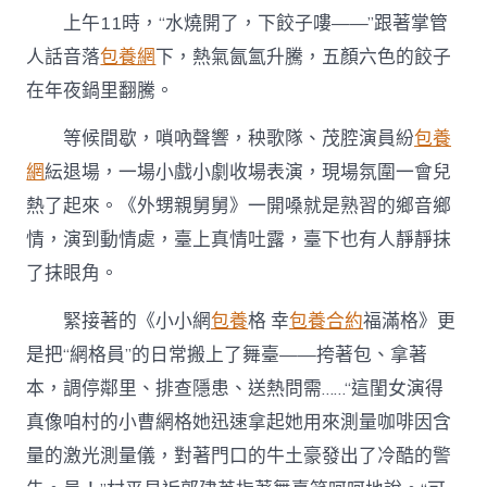
上午11時，“水燒開了，下餃子嘍——”跟著掌管
人話音落
包養網
下，熱氣氤氳升騰，五顏六色的餃子
在年夜鍋里翻騰。
等候間歇，嗩吶聲響，秧歌隊、茂腔演員紛
包養
網
紜退場，一場小戲小劇收場表演，現場氛圍一會兒
熱了起來。《外甥親舅舅》一開嗓就是熟習的鄉音鄉
情，演到動情處，臺上真情吐露，臺下也有人靜靜抹
了抹眼角。
緊接著的《小小網
包養
格 幸
包養合約
福滿格》更
是把“網格員”的日常搬上了舞臺——挎著包、拿著
本，調停鄰里、排查隱患、送熱問需……“這閨女演得
真像咱村的小曹網格她迅速拿起她用來測量咖啡因含
量的激光測量儀，對著門口的牛土豪發出了冷酷的警