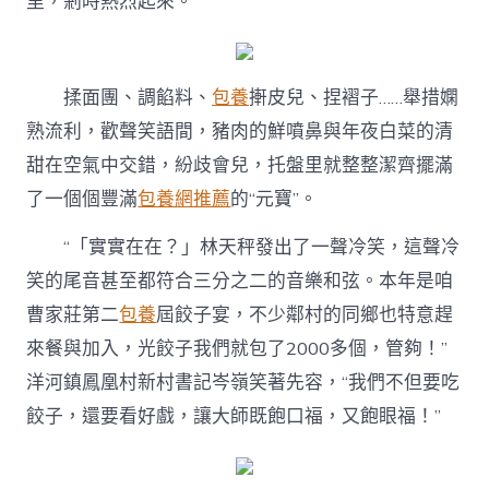
里，剎時熱烈起來。
“牽
手
甜
心
專
揉面團、調餡料、
包養
搟皮兒、捏褶子……舉措嫻
包
熟流利，歡聲笑語間，豬肉的鮮噴鼻與年夜白菜的清
養
網”
甜在空氣中交錯，紛歧會兒，托盤里就整整潔齊擺滿
小
了一個個豐滿
包養網推薦
的“元寶”。
戲，
小
村
“「實實在在？」林天秤發出了一聲冷笑，這聲冷
迎
笑的尾音甚至都符合三分之二的音樂和弦。本年是咱
來
“年
曹家莊第二
包養
屆餃子宴，不少鄰村的同鄉也特意趕
夜
來餐與加入，光餃子我們就包了2000多個，管夠！”
餐”〉
中
洋河鎮鳳凰村新村書記岑嶺笑著先容，“我們不但要吃
餃子，還要看好戲，讓大師既飽口福，又飽眼福！”