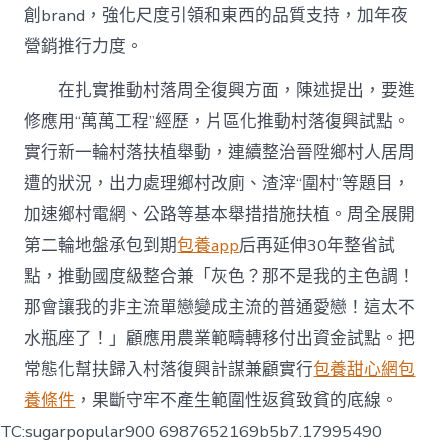
創brand，強化尺度引領和東西的品質支持，加年夜
營銷推行力度。
在扎實推動村落周全復興方面，陳述提出，要進
修應用“萬萬工程”經歷，片區化推動村落復興試點。
實行新一輪村落扶植舉動，連續整治晉陞鄉村人居周
遭的狀況，出力處理鄉村改廁、渣滓“圍村”等題目，
加速鄉村電網、公路等基本舉措措施扶植。周全展開
第二輪地盤承包到期
包養app
后再延伸30年整省試
點，推動國度級整合兼「灰色？那不是我的主色調！
那會讓我的非主流單戀變成主流的普通愛戀！這太不
水瓶座了！」顧應用農業範疇轉移付出資金試點。把
常態化幫扶歸入村落復興計謀兼顧實行
包養甜心網
包
養條件
，果斷守牢不產生範圍性返貧致貧的底線。
TC:sugarpopular900 6987652169b5b7.17995490