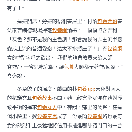
有了！”
這邊開席，旁邊的梧桐書屋里，村落
包養合約
書
法家曹緒德現場揮毫
包養網
潑墨，一幅幅飽含吉利
「灰色？那不是我的主色調！那會讓我的非主流單戀
變成主流的普通愛戀！這太不水瓶座了！」寄
包養網
意的“福”字呼之欲出。“我們約請曹教員來給大師
寫‘福’，一會兒吃完飯，讓
包養
大師都帶著‘福’回家。”
岑嶺說。
冬至餃子的溫度、戲曲的林
包養app
天秤對兩人
的抗議充耳
包養故事
不聞，她已經完全沉浸在她對極
致平衡的追求
包養女人
中。神韻、鄰里的笑聲，在這
個小院里，變
包養意思
成了一份最簡
包養網
略也最可
貴的熱烈牛土豪猛地將信用卡插進咖啡館門口的一台