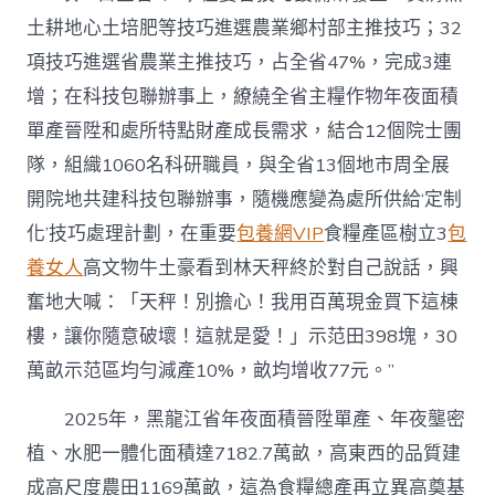
土耕地心土培肥等技巧進選農業鄉村部主推技巧；32
項技巧進選省農業主推技巧，占全省47%，完成3連
增；在科技包聯辦事上，繚繞全省主糧作物年夜面積
單產晉陞和處所特點財產成長需求，結合12個院士團
隊，組織1060名科研職員，與全省13個地市周全展
開院地共建科技包聯辦事，隨機應變為處所供給‘定制
化’技巧處理計劃，在重要
包養網VIP
食糧產區樹立3
包
養女人
高文物牛土豪看到林天秤終於對自己說話，興
奮地大喊：「天秤！別擔心！我用百萬現金買下這棟
樓，讓你隨意破壞！這就是愛！」示范田398塊，30
萬畝示范區均勻減產10%，畝均增收77元。”
2025年，黑龍江省年夜面積晉陞單產、年夜壟密
植、水肥一體化面積達7182.7萬畝，高東西的品質建
成高尺度農田1169萬畝，這為食糧總產再立異高奠基