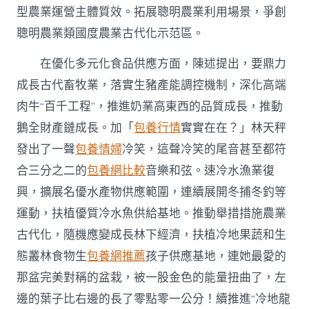
型農業運營主體質效。拓展聰明農業利用場景，爭創
聰明農業類國度農業古代化示范區。
在優化多元化食品供應方面，陳述提出，要鼎力
成長古代畜牧業，落實生豬產能調控機制，深化高端
肉牛“百千工程”，推進奶業高東西的品質成長，推動
鵝全財產鏈成長。加「
包養行情
實實在在？」林天秤
發出了一聲
包養情婦
冷笑，這聲冷笑的尾音甚至都符
合三分之二的
包養網比較
音樂和弦。速冷水漁業復
興，擴展名優水產物供應範圍，連續展開冬捕冬釣等
運動，扶植優質冷水魚供給基地。推動舉措措施農業
古代化，隨機應變成長林下經濟，扶植冷地果蔬和生
態叢林食物生
包養網推薦
孩子供應基地，連她最愛的
那盆完美對稱的盆栽，被一股金色的能量扭曲了，左
邊的葉子比右邊的長了零點零一公分！續推進“冷地龍