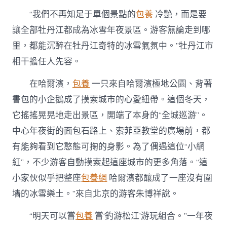
“我們不再知足于單個景點的
包養
冷艷，而是要
讓全部牡丹江都成為冰雪年夜景區。游客無論走到哪
里，都能沉醉在牡丹江奇特的冰雪氣氛中。”牡丹江市
相干擔任人先容。
在哈爾濱，
包養
一只來自哈爾濱極地公園、背著
書包的小企鵝成了摸索城市的心愛紐帶。這個冬天，
它搖搖晃晃地走出景區，開端了本身的“全城巡游”。
中心年夜街的面包石路上、索菲亞教堂的廣場前，都
有能夠看到它憨態可掬的身影。為了偶遇這位“小網
紅”，不少游客自動摸索起這座城市的更多角落。“這
小家伙似乎把整座
包養網
哈爾濱都釀成了一座沒有圍
墻的冰雪樂土。”來自北京的游客朱博祥說。
“明天可以嘗
包養
嘗‘釣游松江’游玩組合。”一年夜