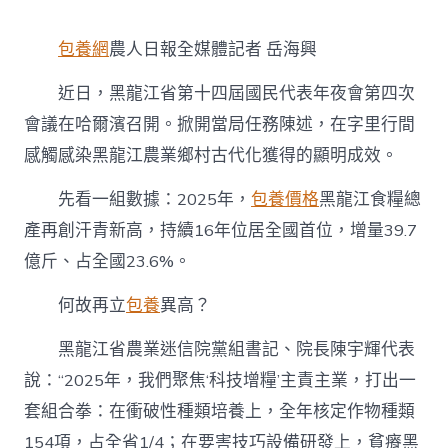
龍
江：
包養網
農人日報全媒體記者 岳海興
當
台
近日，黑龍江省第十四屆國民代表年夜會第四次
包
養
會議在哈爾濱召開。掀開當局任務陳述，在字里行間
經
感觸感染黑龍江農業鄉村古代化獲得的顯明成效。
驗
好
保
先看一組數據：2025年，
包養價格
黑龍江食糧總
護
產再創汗青新高，持續16年位居全國首位，增量39.7
國
度
億斤、占全國23.6%。
食
糧
何故再立
包養
異高？
平
安
黑龍江省農業迷信院黨組書記、院長陳宇輝代表
“壓
艙
說：“2025年，我們聚焦‘科技增糧’主責主業，打出一
石”〉
套組合拳：在衝破性種類培養上，全年核定作物種類
中
154項，占全省1/4；在要害技巧設備研發上，貧瘠黑