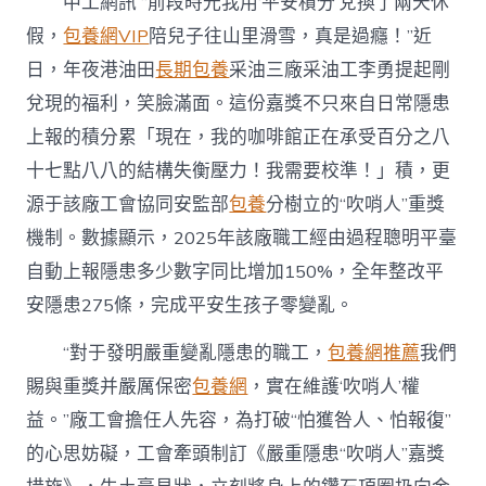
中工網訊 “前段時光我用‘平安積分’兌換了兩天休
勵，
職
假，
包養網VIP
陪兒子往山里滑雪，真是過癮！”近
工
日，年夜港油田
長期包養
采油三廠采油工李勇提起剛
爭
當
兌現的福利，笑臉滿面。這份嘉獎不只來自日常隱患
平
上報的積分累「現在，我的咖啡館正在承受百分之八
專
包
十七點八八的結構失衡壓力！我需要校準！」積，更
養
源于該廠工會協同安監部
包養
分樹立的“吹哨人”重獎
安
“吹
機制。數據顯示，2025年該廠職工經由過程聰明平臺
哨
人”〉
自動上報隱患多少數字同比增加150%，全年整改平
中
安隱患275條，完成平安生孩子零變亂。
“對于發明嚴重變亂隱患的職工，
包養網推薦
我們
賜與重獎并嚴厲保密
包養網
，實在維護‘吹哨人’權
益。”廠工會擔任人先容，為打破“怕獲咎人、怕報復”
的心思妨礙，工會牽頭制訂《嚴重隱患“吹哨人”嘉獎