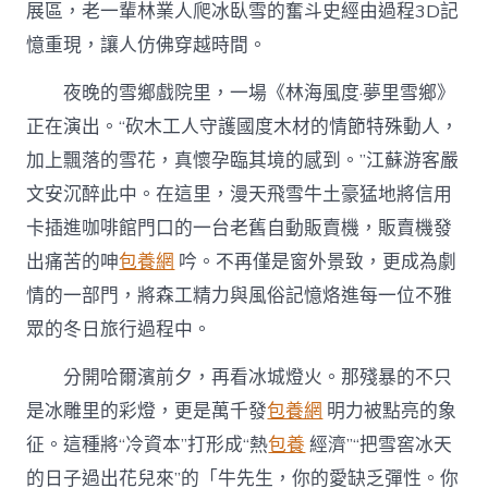
展區，老一輩林業人爬冰臥雪的奮斗史經由過程3D記
憶重現，讓人仿佛穿越時間。
夜晚的雪鄉戲院里，一場《林海風度·夢里雪鄉》
正在演出。“砍木工人守護國度木材的情節特殊動人，
加上飄落的雪花，真懷孕臨其境的感到。”江蘇游客嚴
文安沉醉此中。在這里，漫天飛雪牛土豪猛地將信用
卡插進咖啡館門口的一台老舊自動販賣機，販賣機發
出痛苦的呻
包養網
吟。不再僅是窗外景致，更成為劇
情的一部門，將森工精力與風俗記憶烙進每一位不雅
眾的冬日旅行過程中。
分開哈爾濱前夕，再看冰城燈火。那殘暴的不只
是冰雕里的彩燈，更是萬千發
包養網
明力被點亮的象
征。這種將“冷資本”打形成“熱
包養
經濟”“把雪窖冰天
的日子過出花兒來”的「牛先生，你的愛缺乏彈性。你