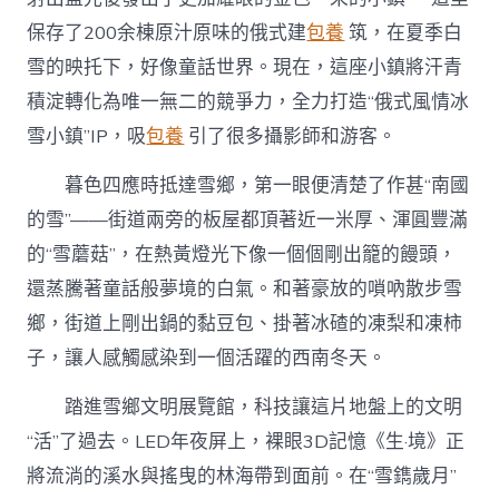
保存了200余棟原汁原味的俄式建
包養
筑，在夏季白
雪的映托下，好像童話世界。現在，這座小鎮將汗青
積淀轉化為唯一無二的競爭力，全力打造“俄式風情冰
雪小鎮”IP，吸
包養
引了很多攝影師和游客。
暮色四應時抵達雪鄉，第一眼便清楚了作甚“南國
的雪”——街道兩旁的板屋都頂著近一米厚、渾圓豐滿
的“雪蘑菇”，在熱黃燈光下像一個個剛出籠的饅頭，
還蒸騰著童話般夢境的白氣。和著豪放的嗩吶散步雪
鄉，街道上剛出鍋的黏豆包、掛著冰碴的凍梨和凍柿
子，讓人感觸感染到一個活躍的西南冬天。
踏進雪鄉文明展覽館，科技讓這片地盤上的文明
“活”了過去。LED年夜屏上，裸眼3D記憶《生·境》正
將流淌的溪水與搖曳的林海帶到面前。在“雪鐫歲月”