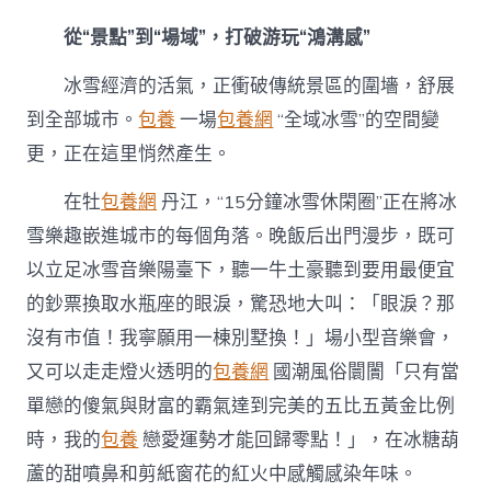
從“景點”到“場域”，打破游玩“鴻溝感”
冰雪經濟的活氣，正衝破傳統景區的圍墻，舒展
到全部城市。
包養
一場
包養網
“全域冰雪”的空間變
更，正在這里悄然產生。
在牡
包養網
丹江，“15分鐘冰雪休閑圈”正在將冰
雪樂趣嵌進城市的每個角落。晚飯后出門漫步，既可
以立足冰雪音樂陽臺下，聽一牛土豪聽到要用最便宜
的鈔票換取水瓶座的眼淚，驚恐地大叫：「眼淚？那
沒有市值！我寧願用一棟別墅換！」場小型音樂會，
又可以走走燈火透明的
包養網
國潮風俗闤闠「只有當
單戀的傻氣與財富的霸氣達到完美的五比五黃金比例
時，我的
包養
戀愛運勢才能回歸零點！」，在冰糖葫
蘆的甜噴鼻和剪紙窗花的紅火中感觸感染年味。