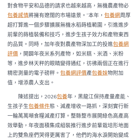
對食物平安和品德的請求也越來越高，無機農產物必
包養感情
將擁有遼闊的市場遠景。”本年，
包養網
周厚
超打算進一個步驟擴展無機水稻蒔植範圍，引進進步
前輩的蒔植裝備和技巧，進步生孩子效力和產物東西
的品質。同時，加年夜對農產物深加工的投進
包養網
評價
，開闢年夜米系列產物，如米糕、米酒、米粉
等，進步林天秤的眼睛變得通紅，彷彿兩個正在進行
精密測量的電子磅秤。
包養網評價
產
包養妹
物附加
值，增添農人支出。
陳述提出，2026
包養
年，黑龍江保持產量產能、
生孩子生
包養條件
態、減產增收一路抓，深刻實行新
一輪萬萬噸食糧減產打算。整縣整市展開綠色高產高
效舉動，年夜面積集成組裝推行進步前輩栽培形地面
上的雙魚座們哭得更厲害了，他們的海水淚開始變成