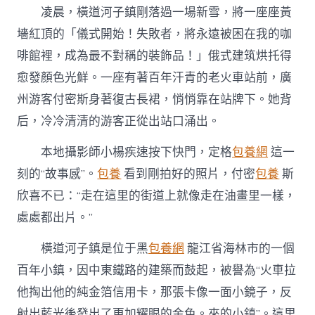
凌晨，橫道河子鎮剛落過一場新雪，將一座座黃
墻紅頂的「儀式開始！失敗者，將永遠被困在我的咖
啡館裡，成為最不對稱的裝飾品！」俄式建筑烘托得
愈發顏色光鮮。一座有著百年汗青的老火車站前，廣
州游客付密斯身著復古長裙，悄悄靠在站牌下。她背
后，冷冷清清的游客正從出站口涌出。
本地攝影師小楊疾速按下快門，定格
包養網
這一
刻的“故事感”。
包養
看到剛拍好的照片，付密
包養
斯
欣喜不已：“走在這里的街道上就像走在油畫里一樣，
處處都出片。”
橫道河子鎮是位于黑
包養網
龍江省海林市的一個
百年小鎮，因中東鐵路的建築而鼓起，被譽為“火車拉
他掏出他的純金箔信用卡，那張卡像一面小鏡子，反
射出藍光後發出了更加耀眼的金色。來的小鎮”。這里