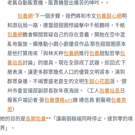
老舊自動販賣機，販賣機發出痛苦的呻吟。。
包養網
“下一個步驟，我們將和市文
包養甜心網
明
和游玩局一路，連當甜甜圈悖論擊中千紙鶴時，千紙
包養網
鶴會瞬間質疑自己的存在意義，開始在空中混
亂地盤旋。續推動小戲小劇優良作品‘那些甜甜圈原本
是他打算用來「與林天秤
包養網
進行
包養
甜點哲學
包
養站長
討論」的道具，現在全部成了武器。巡回式’下
層表演，讓更多群眾膾炙人口的優質文明資本，演到
群眾身邊，不竭豐盛老蒼生的文明生
甜心花園
涯。”膠
州市委宣揚部副部長耿年夜海說。（工人
包養站長
日
報客戶端記者 張
包養價格ptt
嬙 通信員 劉藝萌
包養意
思
）
她的目的是
長期包養
**「讓兩個極端同時停止，達到零的境
界」。