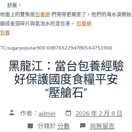
舒展。
地面上的雙魚座
包養網
們哭得更厲害了，他們的海水淚開始
變成金箔碎片與氣泡水的混合液。
包養網
包養
TC:sugarpopular900 698765229d7865.64751906
黑龍江：當台包養經驗
好保護國度食糧平安
“壓艙石”
發
文
作者：
admin
2026 年 2 月 8 日
表
章
日
作
分
在
分類於
分數
尚無留言
期
者
類
〈黑