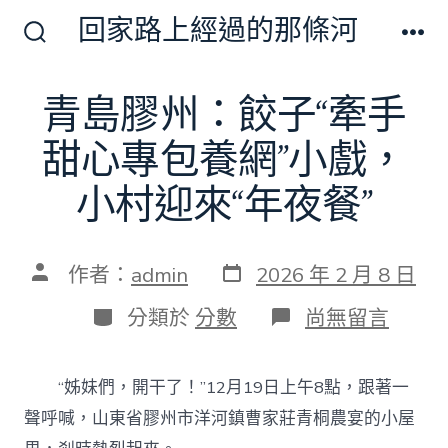
跳
回家路上經過的那條河
至
搜
選
尋
單
主
切
青島膠州：餃子“牽手
要
換
開
內
甜心專包養網”小戲，
關
容
小村迎來“年夜餐”
發
文
作者：
admin
2026 年 2 月 8 日
表
章
日
作
分
在
分類於
分數
尚無留言
期
者
類
〈青
島
膠
“姊妹們，開干了！”12月19日上午8點，跟著一
州：
餃
聲呼喊，山東省膠州市洋河鎮曹家莊青桐農宴的小屋
子