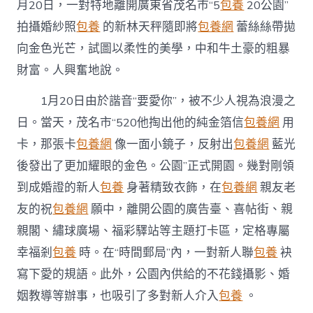
台
月20日，一對特地離開廣東省茂名市“5
包養
20公園”
包
養
拍攝婚紗照
包養
的新林天秤隨即將
包養網
蕾絲絲帶拋
網
向金色光芒，試圖以柔性的美學，中和牛土豪的粗暴
體
驗〉
財富。人興奮地說。
中
1月20日由於諧音“要愛你”，被不少人視為浪漫之
日。當天，茂名市“520他掏出他的純金箔信
包養網
用
卡，那張卡
包養網
像一面小鏡子，反射出
包養網
藍光
後發出了更加耀眼的金色。公園”正式開園。幾對剛領
到成婚證的新人
包養
身著精致衣飾，在
包養網
親友老
友的祝
包養網
願中，離開公園的廣告臺、喜帖街、親
親閣、繡球廣場、福彩驛站等主題打卡區，定格專屬
幸福剎
包養
時。在“時間郵局”內，一對新人聯
包養
袂
寫下愛的規語。此外，公園內供給的不花錢攝影、婚
姻教導等辦事，也吸引了多對新人介入
包養
。