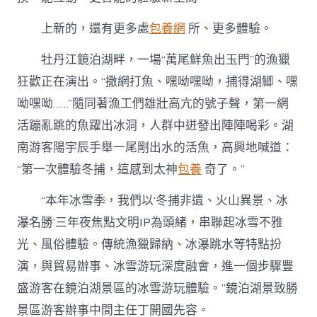
上新的，還有更多處
包養網
所、更多體驗。
牡丹江鏡泊湖畔，一場“萬尾鮮魚出玉門”的漁獵
狂歡正在演出。“撒網打魚、嘿呦嘿呦，捕得湖鯽、嘿
呦嘿呦……”隨同著漁工們雄壯高亢的號子聲，第一網
活蹦亂跳的魚躍出冰洞，人群中迸發出陣陣喝彩。湖
南游客陽宇辰手舉一尾剛出水的活魚，高興地喊道：
“第一次體驗冬捕，這感到太神
包養
奇了。”
“本年冰雪季，我們以‘冬捕非遺、火山異景、冰
瀑名勝’三年夜焦點文明IP為頭緒，串聯起冰雪不雅
光、風俗體驗。傳統漁獵歸納、冰瀑跳水等特點扮
演，與貿易辦事、冰雪游玩深度融會，進一個步驟豐
盛游客在鏡泊湖景區的冰雪游玩體驗。”鏡泊湖景致勝
景區游客辦事中間主任丁開國先容。