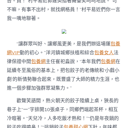
告。員！”村平易近郭建英指著舞臺笑呵呵地說。“可
不嘛，有事不出村，就找網格員！”村平易近們你一言
我一嘴地聊著。
“讓群眾叫好、讓鄉風更美，是我們辦這場運
包養
網VIP
動的初心。”洋河鎮城鄉扶植和綜合
包養女人
法
律保證中間
包養網
主任崔祀淼說，“本年我們
包養網
在
延續冬至風俗的基本上，把包餃子的老傳統和‘小戲小
劇’的新情勢聯合起來，既豐盛了大師的精力生涯，也
進一個步驟加強群眾凝集力。”
歡聲笑語間，熱火朝天的餃子陸續上桌，狹長的
巷子上“一”字排開10張桌子，同鄉們端起茶杯，相互
冷暄著。“天兒冷，人多吃飯才熱和！”“仍是年夜鍋的
餃子吃得噴鼻！”“這鍋餃子
包養甜心網
下肚，年味都