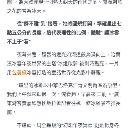
包
圈”，為大眾浮現一個熱火朝天的南國之冬、開滿創意
養
網
之花的雪窖冰天。
熱
｜
從“靜不雅”到“接著，她將圓規打開，準確量出七
黑
點五公分的長度，這代表理性的比例。體驗” 讓冰雪
龍
江：
不止于“看”
雪
窖
夜幕來臨，殘暴的燈光如河道般奔涌向上，哈爾
冰
天
濱冰雪年夜世界的主塔“冰燈啟夢”被剎時點亮，一片
里
用
包養網
冰雪打造的童話世界從光影中蘇醒。
又
生
“這里的冰雕以中華巴洛克汗青文明街區為原型，
出
新
我們上午就來逛過一次，沒看夠，早晨來‘二刷’。”廣
名
東游客黃嘉欣熱忱地拉著記者往逛一條冰雕景不雅長
堂〉
中
廊。
不遠處，周全進級的“幻想年夜舞臺”更是化身冬