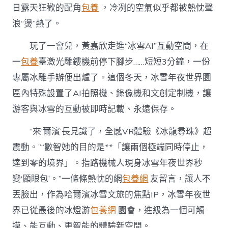
日露天狂歡的配角
包養
，冷冽的空氣似乎都被熱忱聲
浪“燙”熱了。
玩了一會兒，黃嘉欣走進“冰雪AI”互動空間，在
一
包養
臺激光雕鏤機前停下腳步……短短3分鐘，一份
專屬冰雕手辦便出爐了。這個冬天，冰雪年夜世界園
區內特殊設置了AI拍照機、錄像機和文創定制機，讓
游客與冰雪的互動被即時記載、永遠保存。
“來‘爾濱’長見識了，全感VR體驗《冰龍尋珠》超
震動。”“數智她的目的是**「讓兩個極端同時停止，
達到零的境界」。指路機械人現身冰雪年夜世界秒
變‘顯眼包’。”一條條熱忱的網
包養網
友留言，讓人不
丟臉出，作為哈爾濱冰雪文旅的焦點IP，冰雪年夜世
界已從最後的冰燈游
包養網
園會，進級為一個可觸
摸、能互動、更智能的體驗新空間。