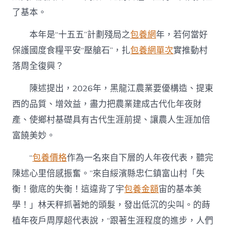
了基本。
本年是“十五五”計劃殘局之
包養網
年，若何當好
保護國度食糧平安“壓艙石”，扎
包養網單次
實推動村
落周全復興？
陳述提出，2026年，黑龍江農業要優構造、提東
西的品質、增效益，盡力把農業建成古代化年夜財
產、使鄉村基礎具有古代生涯前提、讓農人生涯加倍
富饒美妙。
“
包養價格
作為一名來自下層的人年夜代表，聽完
陳述心里倍感振奮。”來自綏濱縣忠仁鎮富山村「失
衡！徹底的失衡！這違背了宇
包養金額
宙的基本美
學！」林天秤抓著她的頭髮，發出低沉的尖叫。的蒔
植年夜戶周厚超代表說，“跟著生涯程度的進步，人們