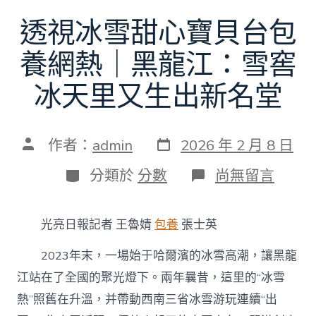
透視冰雪甜心寶貝台包
養網熱｜黑龍江：雪窖
冰天里又生出新名堂
發
文
作者：
admin
2026 年 2 月 8 日
表
章
日
作
分
在
分類於
分數
尚無留言
期
者
類
〈透
視
冰
光亮日報記者 王魯婧
包養
張士英
雪
甜
2023年末，一場始于哈爾濱的冰雪高潮，讓黑龍
心
寶
江站在了全國的聚光燈下。兩年曩昔，這里的“冰雪
貝
熱”照舊在升溫，并帶動西南三省冰雪游玩連續“出
台