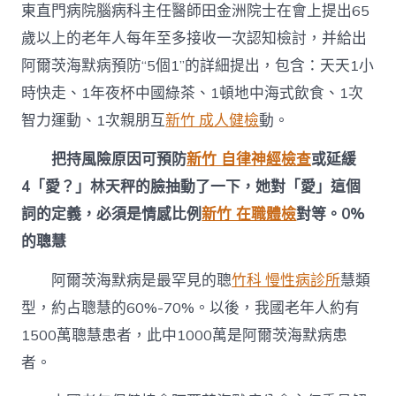
東直門病院腦病科主任醫師田金洲院士在會上提出65
中
歲以上的老年人每年至多接收一次認知檢討，并給出
阿爾茨海默病預防“5個1”的詳細提出，包含：天天1小
時快走、1年夜杯中國綠茶、1頓地中海式飲食、1次
智力運動、1次親朋互
新竹 成人健檢
動。
把持風險原因可預防
新竹 自律神經檢查
或延緩
4「愛？」林天秤的臉抽動了一下，她對「愛」這個
詞的定義，必須是情感比例
新竹 在職體檢
對等。0%
的聰慧
阿爾茨海默病是最罕見的聰
竹科 慢性病診所
慧類
型，約占聰慧的60%-70%。以後，我國老年人約有
1500萬聰慧患者，此中1000萬是阿爾茨海默病患
者。