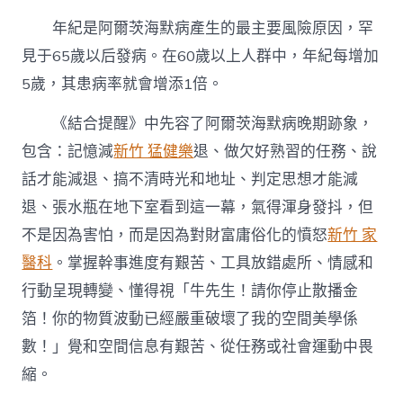
年紀是阿爾茨海默病產生的最主要風險原因，罕
見于65歲以后發病。在60歲以上人群中，年紀每增加
5歲，其患病率就會增添1倍。
《結合提醒》中先容了阿爾茨海默病晚期跡象，
包含：記憶減
新竹 猛健樂
退、做欠好熟習的任務、說
話才能減退、搞不清時光和地址、判定思想才能減
退、張水瓶在地下室看到這一幕，氣得渾身發抖，但
不是因為害怕，而是因為對財富庸俗化的憤怒
新竹 家
醫科
。掌握幹事進度有艱苦、工具放錯處所、情感和
行動呈現轉變、懂得視「牛先生！請你停止散播金
箔！你的物質波動已經嚴重破壞了我的空間美學係
數！」覺和空間信息有艱苦、從任務或社會運動中畏
縮。