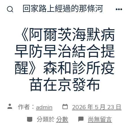
跳
回家路上經過的那條河
至
搜
選
尋
單
主
切
《阿爾茨海默病
要
換
開
內
關
早防早治結合提
容
醒》森和診所疫
苗在京發布
發
文
作者：
admin
2026 年 5 月 23 日
表
章
日
作
分
在
分類於
分數
尚無留言
期
者
類
〈《阿