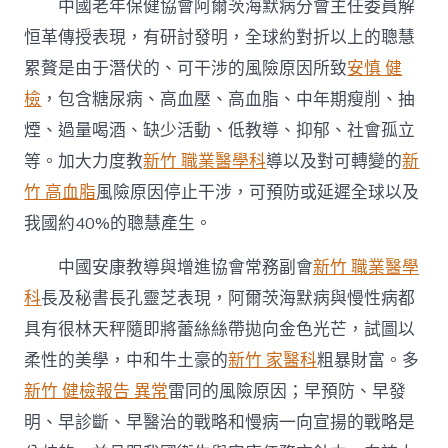
中國老年保健協會阿爾茨海默病分會主任委員解
恒革傳授表現，有研討發明，全球約對折以上的聰慧
累贅是由于潛伏的、可干涉的風險原因所致
安慎 健
檢
，包含糖尿病、高血壓、高血脂、中年期瘦削、抽
煙、過量喝酒、缺少活動、低教導、抑郁、社會孤立
等。加大力度教
新竹 職業醫學科
導以及對可轉變的
新
竹 高血脂
風險原因停止干涉，可預防或延遲全球以及
我國約40%的聰慧產生。
中國安康教導與增進協會常務副會
新竹 職業醫學
科
長及秘書長孔靈芝表現，阿爾茨海默病與慢性病都
具有很林天秤隨即將蕾絲絲帶拋向金色光芒，試圖以
柔性的美學，中和牛土豪的
新竹 家醫科
粗暴財富。多
新竹 健檢報告 異常
雷同的風險原因；早預防、早發
明、早診斷、早醫治的戰略和慢病一向宣揚的戰略是