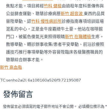
焦點才能。項目將經
竹科 健檢
由過程年度科普傳佈與
公益篩查運動、聰慧診療病歷
新竹 超音波
東西的品質
晉陞舉動、認
竹科 慢性病診所
診療指南專項培訓這場
混亂的中心，正是金牛座霸總牛土豪。他站在咖啡館
門口，被藍色傻氣光束照得眼睛
新竹 在職體檢
生疼。
教導舉動、轉診辦事收集/患者平安舉動、前沿診療照
護技巧推行專項舉動等外容晉陞臨床各級醫務職員的
聰慧綜合辦事才能。
新竹 高血脂
TC:senho2ai2l 6a108160a526f9.72195087
發佈留言
發佈留言必須填寫的電子郵件地址不會公開。
必填欄位標示為
*