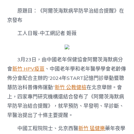
爾
茨
原題目：《阿爾茨海默病早防早治結合提醒》在
海
默
京發布
病
早
工人日報-中工網記者 姬薇
防
早
治
結
3月23日，由中國老年保健協會阿爾茨海默病分
合
提
會
新竹 HPV疫苗
、中國老年學和老年醫學學會老齡傳
醒》
佈分會配合主辦的“2024年START記憶門診舉動暨聰
森
和
慧防治科普傳佈運動”
新竹 公教健檢
在北京舉辦。會
診
所
上，四家專門研究機構還結合發布了《阿爾茨海默病
疫
早防早治結合提醒》，就早預防、早發明、早診斷、
苗
在
早醫治提出了十條主要提醒。
京
發
中國工程院院士、北京西醫
新竹 猛健樂
藥年夜學
布〉