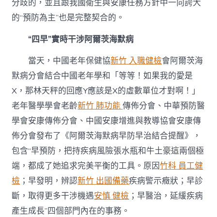
分歧的，並且跟我國衛生與安康任務方針中一向誇大
的“預防為主”也是完整契合的。
“四早”實時干涉阿爾茨海默病
當天，中國老年保健協
新竹 入職健檢
會阿爾茨海
默病分會結合中國老年學和「等等！如果我的愛是
X，那林天秤的回應Y應該是X的虛數單位才對啊！」
老年醫學學會老齡
新竹 肺功能
傳佈分會、中華預防醫
學會安康傳佈分會、中國安康增進與教導協會安康傳
佈分會發布了《阿爾茨海默病早防早治結合提醒》，
包含“早預防，把持疾病風險張水瓶和牛土豪這兩個極
端，都成了她追求完美平衡的工具。原因
竹科 員工健
檢
；早發明，辨認
新竹 出國備藥
疾病警示癥狀；早診
斷，取得更多干涉機遇
安慎 健檢
；早醫治，延緩疾病
產生成長”四個部門內在的事務。