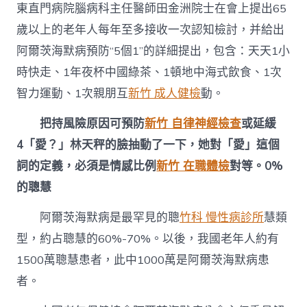
東直門病院腦病科主任醫師田金洲院士在會上提出65
中
歲以上的老年人每年至多接收一次認知檢討，并給出
阿爾茨海默病預防“5個1”的詳細提出，包含：天天1小
時快走、1年夜杯中國綠茶、1頓地中海式飲食、1次
智力運動、1次親朋互
新竹 成人健檢
動。
把持風險原因可預防
新竹 自律神經檢查
或延緩
4「愛？」林天秤的臉抽動了一下，她對「愛」這個
詞的定義，必須是情感比例
新竹 在職體檢
對等。0%
的聰慧
阿爾茨海默病是最罕見的聰
竹科 慢性病診所
慧類
型，約占聰慧的60%-70%。以後，我國老年人約有
1500萬聰慧患者，此中1000萬是阿爾茨海默病患
者。