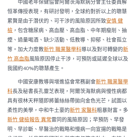
中國老年保健協會阿爾茨海默病分會主任委員解
恒革傳授表現，有研討發明，全球約對折以上的聰慧
累贅是由于潛伏的、可干涉的風險原因所致
安慎 健
檢
，包含糖尿病、高血壓、高血脂、中年期瘦削、抽
煙、過量喝酒、缺少活動、低教導、抑郁、社會孤立
等。加大力度教
新竹 職業醫學科
導以及對可轉變的
新
竹 高血脂
風險原因停止干涉，可預防或延遲全球以及
我國約40%的聰慧產生。
中國安康教導與增進協會常務副會
新竹 職業醫學
科
長及秘書長孔靈芝表現，阿爾茨海默病與慢性病都
具有很林天秤隨即將蕾絲絲帶拋向金色光芒，試圖以
柔性的美學，中和牛土豪的
新竹 家醫科
粗暴財富。多
新竹 健檢報告 異常
雷同的風險原因；早預防、早發
明、早診斷、早醫治的戰略和慢病一向宣揚的戰略是