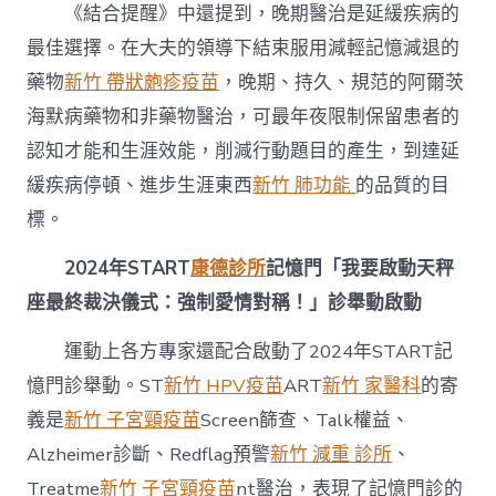
《結合提醒》中還提到，晚期醫治是延緩疾病的
最佳選擇。在大夫的領導下結束服用減輕記憶減退的
藥物
新竹 帶狀皰疹疫苗
，晚期、持久、規范的阿爾茨
海默病藥物和非藥物醫治，可最年夜限制保留患者的
認知才能和生涯效能，削減行動題目的產生，到達延
緩疾病停頓、進步生涯東西
新竹 肺功能
的品質的目
標。
2024年START
康德診所
記憶門「我要啟動天秤
座最終裁決儀式：強制愛情對稱！」診舉動啟動
運動上各方專家還配合啟動了2024年START記
憶門診舉動。ST
新竹 HPV疫苗
ART
新竹 家醫科
的寄
義是
新竹 子宮頸疫苗
Screen篩查、Talk權益、
Alzheimer診斷、Redflag預警
新竹 減重 診所
、
Treatme
新竹 子宮頸疫苗
nt醫治，表現了記憶門診的