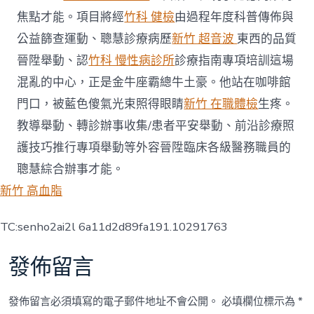
焦點才能。項目將經
竹科 健檢
由過程年度科普傳佈與
公益篩查運動、聰慧診療病歷
新竹 超音波
東西的品質
晉陞舉動、認
竹科 慢性病診所
診療指南專項培訓這場
混亂的中心，正是金牛座霸總牛土豪。他站在咖啡館
門口，被藍色傻氣光束照得眼睛
新竹 在職體檢
生疼。
教導舉動、轉診辦事收集/患者平安舉動、前沿診療照
護技巧推行專項舉動等外容晉陞臨床各級醫務職員的
聰慧綜合辦事才能。
新竹 高血脂
TC:senho2ai2l 6a11d2d89fa191.10291763
發佈留言
發佈留言必須填寫的電子郵件地址不會公開。
必填欄位標示為
*