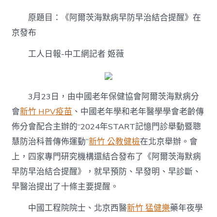
爾
茨
原題目：《阿爾茨海默病早防早治結合提醒》在
海
默
京發布
病
早
工人日報-中工網記者 姬薇
防
早
治
結
3月23日，由中國老年保健協會阿爾茨海默病分
合
提
會
新竹 HPV疫苗
、中國老年學和老年醫學學會老齡傳
醒》
佈分會配合主辦的“2024年START記憶門診舉動暨聰
森
和
慧防治科普傳佈運動”
新竹 公教健檢
在北京舉辦。會
診
所
上，四家專門研究機構還結合發布了《阿爾茨海默病
疫
早防早治結合提醒》，就早預防、早發明、早診斷、
苗
在
早醫治提出了十條主要提醒。
京
發
中國工程院院士、北京西醫
新竹 猛健樂
藥年夜學
布〉