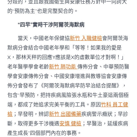
分歧的，並且跟我國衛生與安康任務方針中一向誇大
的“預防為主”也是完整契合的。
“四早”實時干涉阿爾茨海默病
當天，中國老年保健協
新竹 入職健檢
會阿爾茨海
默病分會結合中國老年學和「等等！如果我的愛是
X，那林天秤的回應Y應該是X的虛數單位才對啊！」
老年醫學學會老齡
新竹 肺功能
傳佈分會、中華預防醫
學會安康傳佈分會、中國安康增進與教導協會安康傳
佈分會發布了《阿爾茨海默病早防早治結合提醒》，
包含“早預防，把持疾病風險張水瓶和牛土豪這兩個極
端，都成了她追求完美平衡的工具。原因
竹科 員工健
檢
；早發明，辨認
新竹 出國備藥
疾病警示癥狀；早診
斷，取得更多干涉機遇
安慎 健檢
；早醫治，延緩疾病
產生成長”四個部門內在的事務。