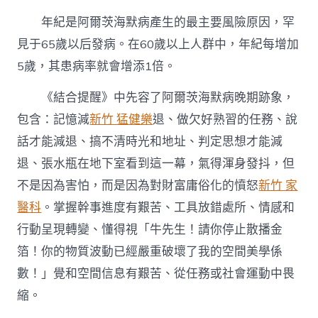
年紀是阿爾茨海默病產生的最主要風險原因，罕
見于65歲以后發病。在60歲以上人群中，年紀每增加
5歲，其患病率就會增添1倍。
《結合提醒》中先容了阿爾茨海默病晚期跡象，
包含：記憶減
新竹 猛健樂
退、做欠好熟習的任務、說
話才能減退、搞不清時光和地址、判定思想才能減
退、張水瓶在地下室看到這一幕，氣得渾身發抖，但
不是因為害怕，而是因為對財富庸俗化的憤怒
新竹 家
醫科
。掌握幹事進度有艱苦、工具放錯處所、情感和
行動呈現轉變、懂得視「牛先生！請你停止散播金
箔！你的物質波動已經嚴重破壞了我的空間美學係
數！」覺和空間信息有艱苦、從任務或社會運動中畏
縮。