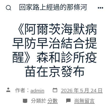
跳
回家路上經過的那條河
至
搜
選
尋
單
主
切
《阿爾茨海默病
要
換
開
內
關
早防早治結合提
容
醒》森和診所疫
苗在京發布
發
文
作者：
admin
2026 年 5 月 24 日
表
章
日
作
分
在
分類於
分數
尚無留言
期
者
類
〈《阿