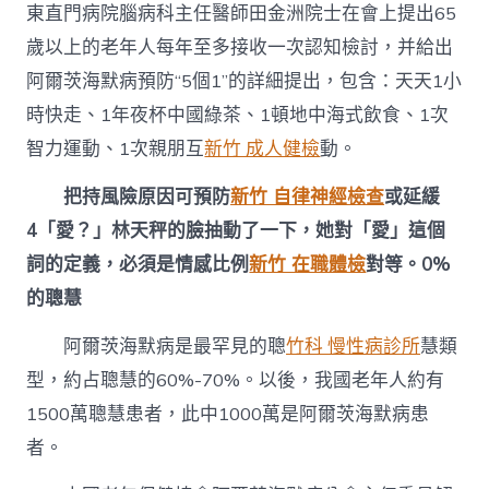
東直門病院腦病科主任醫師田金洲院士在會上提出65
中
歲以上的老年人每年至多接收一次認知檢討，并給出
阿爾茨海默病預防“5個1”的詳細提出，包含：天天1小
時快走、1年夜杯中國綠茶、1頓地中海式飲食、1次
智力運動、1次親朋互
新竹 成人健檢
動。
把持風險原因可預防
新竹 自律神經檢查
或延緩
4「愛？」林天秤的臉抽動了一下，她對「愛」這個
詞的定義，必須是情感比例
新竹 在職體檢
對等。0%
的聰慧
阿爾茨海默病是最罕見的聰
竹科 慢性病診所
慧類
型，約占聰慧的60%-70%。以後，我國老年人約有
1500萬聰慧患者，此中1000萬是阿爾茨海默病患
者。