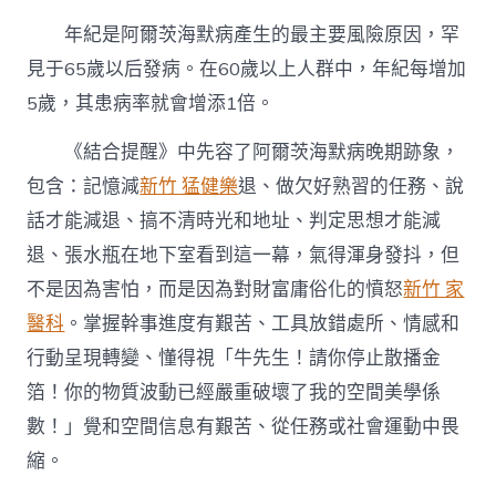
年紀是阿爾茨海默病產生的最主要風險原因，罕
見于65歲以后發病。在60歲以上人群中，年紀每增加
5歲，其患病率就會增添1倍。
《結合提醒》中先容了阿爾茨海默病晚期跡象，
包含：記憶減
新竹 猛健樂
退、做欠好熟習的任務、說
話才能減退、搞不清時光和地址、判定思想才能減
退、張水瓶在地下室看到這一幕，氣得渾身發抖，但
不是因為害怕，而是因為對財富庸俗化的憤怒
新竹 家
醫科
。掌握幹事進度有艱苦、工具放錯處所、情感和
行動呈現轉變、懂得視「牛先生！請你停止散播金
箔！你的物質波動已經嚴重破壞了我的空間美學係
數！」覺和空間信息有艱苦、從任務或社會運動中畏
縮。