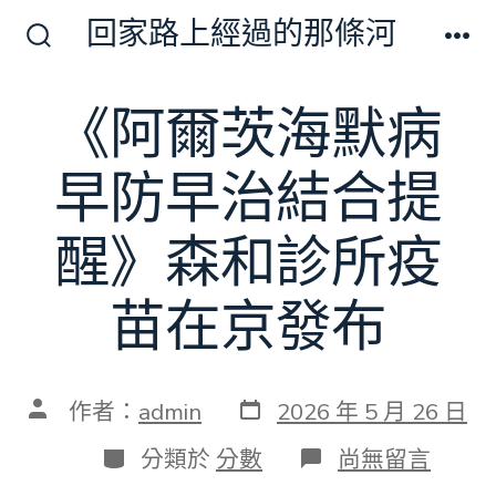
跳
回家路上經過的那條河
至
搜
選
尋
單
主
切
《阿爾茨海默病
要
換
開
內
關
早防早治結合提
容
醒》森和診所疫
苗在京發布
發
文
作者：
admin
2026 年 5 月 26 日
表
章
日
作
分
在
分類於
分數
尚無留言
期
者
類
〈《阿