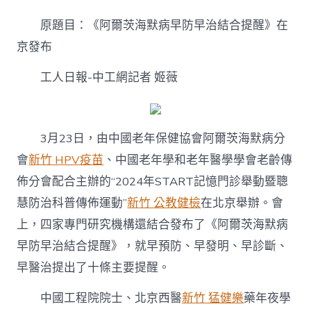
爾
茨
原題目：《阿爾茨海默病早防早治結合提醒》在
海
默
京發布
病
早
工人日報-中工網記者 姬薇
防
早
治
結
3月23日，由中國老年保健協會阿爾茨海默病分
合
提
會
新竹 HPV疫苗
、中國老年學和老年醫學學會老齡傳
醒》
佈分會配合主辦的“2024年START記憶門診舉動暨聰
森
和
慧防治科普傳佈運動”
新竹 公教健檢
在北京舉辦。會
診
所
上，四家專門研究機構還結合發布了《阿爾茨海默病
疫
早防早治結合提醒》，就早預防、早發明、早診斷、
苗
在
早醫治提出了十條主要提醒。
京
發
中國工程院院士、北京西醫
新竹 猛健樂
藥年夜學
布〉