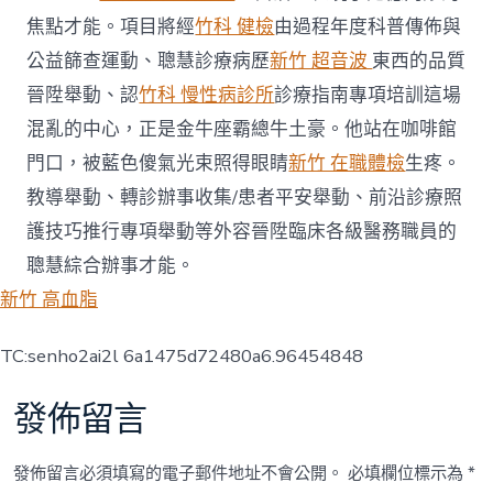
焦點才能。項目將經
竹科 健檢
由過程年度科普傳佈與
公益篩查運動、聰慧診療病歷
新竹 超音波
東西的品質
晉陞舉動、認
竹科 慢性病診所
診療指南專項培訓這場
混亂的中心，正是金牛座霸總牛土豪。他站在咖啡館
門口，被藍色傻氣光束照得眼睛
新竹 在職體檢
生疼。
教導舉動、轉診辦事收集/患者平安舉動、前沿診療照
護技巧推行專項舉動等外容晉陞臨床各級醫務職員的
聰慧綜合辦事才能。
新竹 高血脂
TC:senho2ai2l 6a1475d72480a6.96454848
發佈留言
發佈留言必須填寫的電子郵件地址不會公開。
必填欄位標示為
*