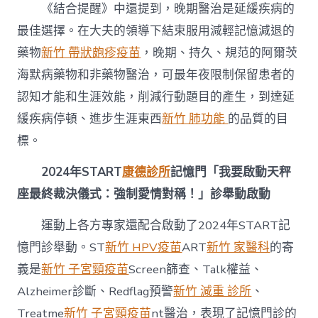
《結合提醒》中還提到，晚期醫治是延緩疾病的
最佳選擇。在大夫的領導下結束服用減輕記憶減退的
藥物
新竹 帶狀皰疹疫苗
，晚期、持久、規范的阿爾茨
海默病藥物和非藥物醫治，可最年夜限制保留患者的
認知才能和生涯效能，削減行動題目的產生，到達延
緩疾病停頓、進步生涯東西
新竹 肺功能
的品質的目
標。
2024年START
康德診所
記憶門「我要啟動天秤
座最終裁決儀式：強制愛情對稱！」診舉動啟動
運動上各方專家還配合啟動了2024年START記
憶門診舉動。ST
新竹 HPV疫苗
ART
新竹 家醫科
的寄
義是
新竹 子宮頸疫苗
Screen篩查、Talk權益、
Alzheimer診斷、Redflag預警
新竹 減重 診所
、
Treatme
新竹 子宮頸疫苗
nt醫治，表現了記憶門診的