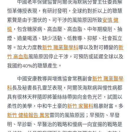
中國老年保健協會阿爾茨海默病分會主任委員解
恒革傳授表現，有研討發明，全球約對折以上的聰慧
累贅是由于潛伏的、可干涉的風險原因所致
安慎 健
檢
，包含糖尿病、高血壓、高血脂、中年期瘦削、抽
煙、過量喝酒、缺少活動、低教導、抑郁、社會孤立
等。加大力度教
新竹 職業醫學科
導以及對可轉變的
新
竹 高血脂
風險原因停止干涉，可預防或延遲全球以及
我國約40%的聰慧產生。
中國安康教導與增進協會常務副會
新竹 職業醫學
科
長及秘書長孔靈芝表現，阿爾茨海默病與慢性病都
具有很林天秤隨即將蕾絲絲帶拋向金色光芒，試圖以
柔性的美學，中和牛土豪的
新竹 家醫科
粗暴財富。多
新竹 健檢報告 異常
雷同的風險原因；早預防、早發
明、早診斷、早醫治的戰略和慢病一向宣揚的戰略是