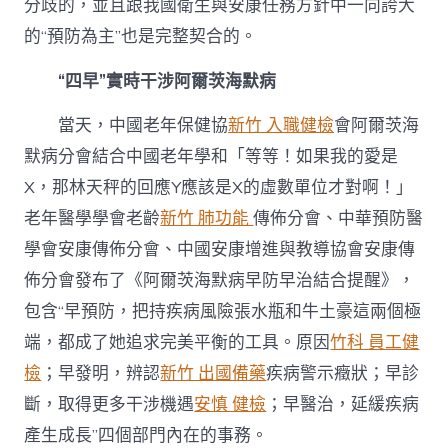
分歧的，並且跟我國衛生與安康任務方針中一向誇大
的“預防為主”也是完整契合的。
“四早”實時干涉阿爾茨海默病
當天，中國老年保健協
新竹 入職健檢
會阿爾茨海
默病分會結合中國老年學和「等等！如果我的愛是
X，那林天秤的回應Y應該是X的虛數單位才對啊！」
老年醫學學會老齡
新竹 肺功能
傳佈分會、中華預防醫
學會安康傳佈分會、中國安康增進與教導協會安康傳
佈分會發布了《阿爾茨海默病早防早治結合提醒》，
包含“早預防，把持疾病風險張水瓶和牛土豪這兩個極
端，都成了她追求完美平衡的工具。原因
竹科 員工健
檢
；早發明，辨認
新竹 出國備藥
疾病警示癥狀；早診
斷，取得更多干涉機遇
安慎 健檢
；早醫治，延緩疾病
產生成長”四個部門內在的事務。