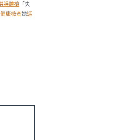
供膳體檢
「失
巿健康檢查
她
巡