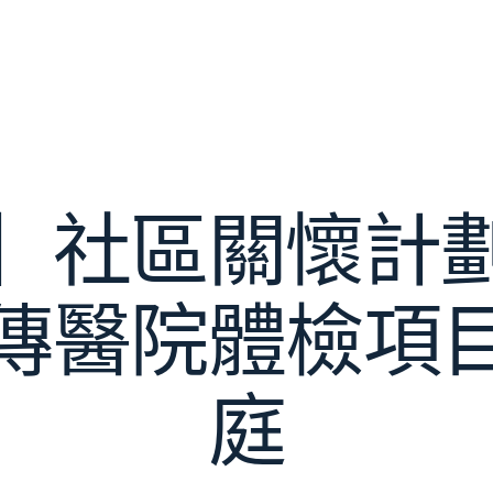
】社區關懷計
傳醫院體檢項
庭