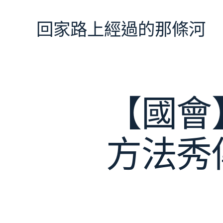
跳
至
回家路上經過的那條河
主
要
內
容
【國會
方法秀