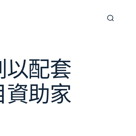
搜
尋
切
換
開
關
劃以配套
目資助家