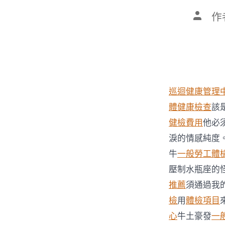
文
作
章
作
者
巡迴健康管理
體健康檢查
該
健檢費用
他必
淚的情感純度
牛
一般勞工體
壓制水瓶座的
推薦
須通過我
檢
用
體檢項目
心
牛土豪發
一