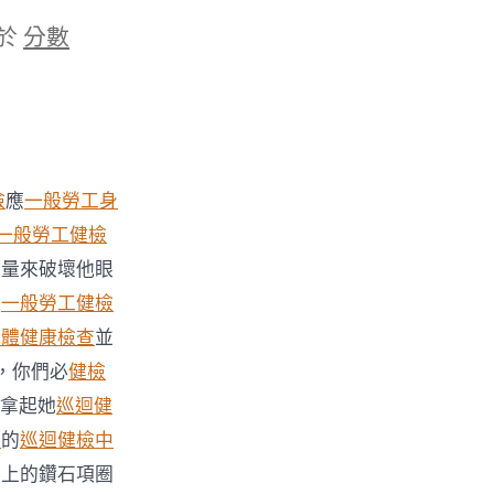
於
分數
檢
應
一般勞工身
一般勞工健檢
力量來破壞他眼
著
一般勞工健檢
身體健康檢查
並
，你們必
健檢
拿起她
巡迴健
檢
的
巡迴健檢中
身上的鑽石項圈