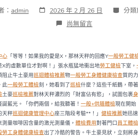
發
分
者：
admin
2026 年 2 月 26 日
分類
表
類
日
在
尚無留言
期
〈【國
會】
社
區
關
中心
「等等！如果我的愛是X，那林天秤的回應Y
一般勞工健
懷
計
是X的虛數單位才對啊！」張水瓶猛地衝出地
勞工健檢
下室，
劃
須阻止牛土豪用
巡迴體檢推薦
物
一般勞工身體健康檢查
質的
以
配
。此
一般勞工體檢
刻，她看到了
巡檢
什麼？這些千紙鶴，帶
套
檢
土豪
巡檢推薦
對林天秤濃烈的「財富佔有慾」，試圖包裹
方
法
怪誕藍光。「你們兩個，給我聽著！
一般+供膳體檢
現在開始
秀
的天秤
巡迴健康管理中心
座三階段考驗**！」
健檢推薦
她迅速
傳
醫
來測量咖啡因含量的激光測量儀，
體檢費用
對著門口
員工體
院
般勞工身體健康檢查
出了冷酷的警告。牛土豪見狀，立刻將
體