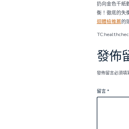
扔向金色千紙
衡！徹底的失
迴體檢推薦
的
TC:healthche
發佈
發佈留言必須填
留言
*