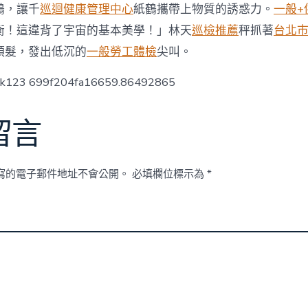
檢
鶴，讓千
巡迴健康管理中心
紙鶴攜帶上物質的誘惑力。
一般+
項
衡！這違背了宇宙的基本美學！」林天
巡檢推薦
秤抓著
台北
目
資
頭髮，發出低沉的
一般勞工體檢
尖叫。
助
家
ck123 699f204fa16659.86492865
庭〉
中
留言
寫的電子郵件地址不會公開。
必填欄位標示為
*