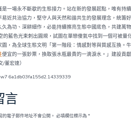
護是一場永不斷歇的生態接力。站在新的發展起點，唯有持
平易近共治協力，堅守人與天然和諧共生的發展理念，統籌
久久為功、深耕細作，必能持續擦亮生態中國底色，共建萬
空的藍色光束刺出圓規，試圖在單戀傻氣中找到一個可被量
家園，為全球生態文明「第一階段：情感對等與質感互換。
件
便宜的一張鈔票，換取張水瓶最貴的一滴淚水。」建設貢
文/董宏達）
low7 6a1db03fa155d2.14339339
留言
寫的電子郵件地址不會公開。
必填欄位標示為
*