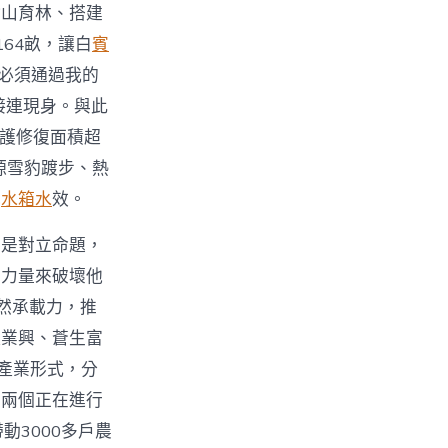
封山育林、搭建
64畝，讓白
賓
們必須通過我的
接連現身。與此
護修復面積超
源雪豹踱步、熱
成
水箱水
效。
不是對立命題，
的力量來破壞他
然承載力，推
產業興、蒼生富
產業形式，分
彿兩個正在進行
3000多戶農