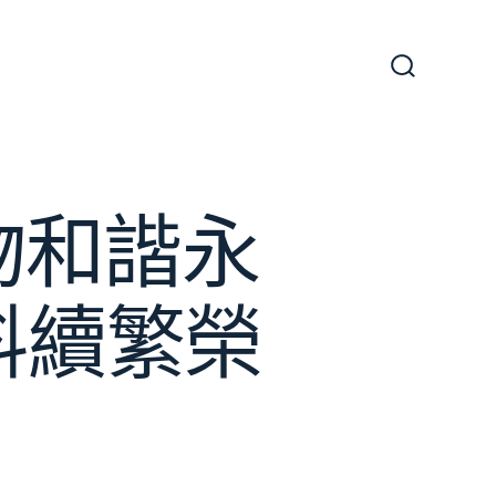
搜
尋
切
換
開
關
物和諧永
料續繁榮