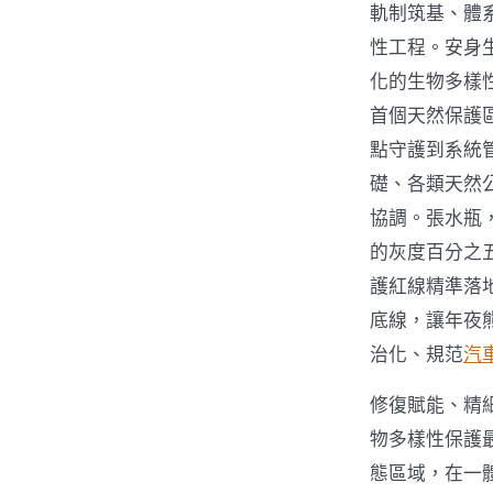
軌制筑基、體
性工程。安身
化的生物多樣
首個天然保護
點守護到系統
礎、各類天然
協調。張水瓶
的灰度百分之
護紅線精準落
底線，讓年夜
治化、規范
汽
修復賦能、精
物多樣性保護
態區域，在一