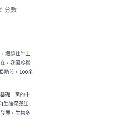
於
分數
蛇，纏繞住牛土
現在，我國珍稀
階段，100余
基礎。黨的十
和生態保護紅
色發展，生物多