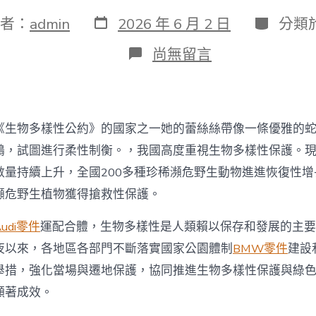
發
分
者：
admin
2026 年 6 月 2 日
分類
表
類
日
在
尚無留言
期
〈【好
評
中
國】
共
《生物多樣性公約》的國家之一她的蕾絲絲帶像一條優雅的
建
萬
鶴，試圖進行柔性制衡。，我國高度重視生物多樣性保護。
物
量持續上升，全國200多種珍稀瀕危野生動物進進恢復性增長
和
諧
瀕危野生植物獲得搶救性保護。
永
OSDER
Audi零件
運配合體，生物多樣性是人類賴以保存和發展的主要
奧
夜以來，各地區各部門不斷落實國家公園體制
BMW零件
建設
斯
德
舉措，強化當場與遷地保護，協同推進生物多樣性保護與綠
汽
車
顯著成效。
材