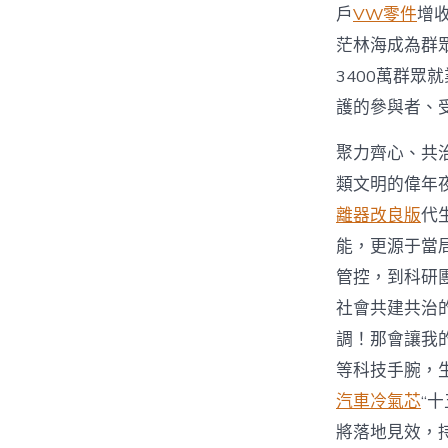
戶
VW零件
增
茫林海成為群眾
3400萬群眾
護的參與者、
聚力齊心、共
類文明的偉年
離器改良版
代
能，更源于當
管控，到科研
社會共建共治
調！那會讓我
等科技手腕，
汽車冷氣芯
“十
將落地見效，