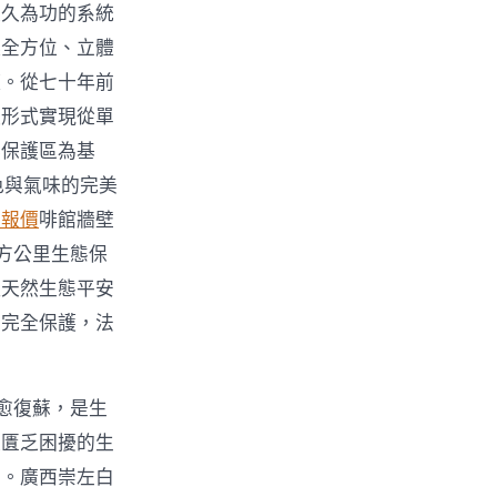
久久為功的系統
起全方位、立體
籬。從七十年前
護形式實現從單
然保護區為基
色與氣味的完美
件報價
啡館牆壁
方公里生態保
住天然生態平安
得完全保護，法
愈復蘇，是生
源匱乏困擾的生
景。廣西崇左白