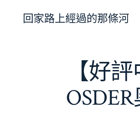
跳
至
回家路上經過的那條河
主
要
內
容
【好評
OSD