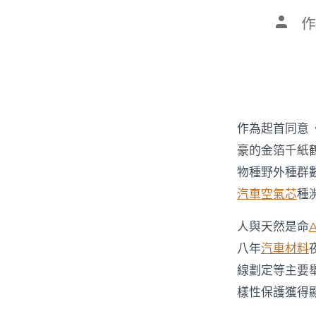
文
作
章
作
者
作為起首同意
豪的金箔千紙
物種野外種群數
汽車空氣芯
種
人與天然是命
八年
汽車材料
線劃定等主要
樣性保護獲得