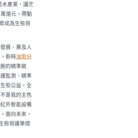
苗木產業，讓茫
3萬億元，帶動
群眾成為生態保
代發展、惠及人
業。新時
油氣分
手腕的精準賦
巡護監測、精準
與生態公益，全
那不是我的主色
、紅外智能設備
撐。面向未來，
生態保護舉措