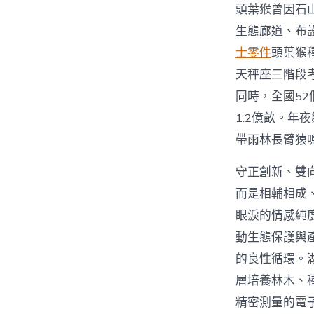
頭葉猴曾因石
生態廊道、布
士零件
頭葉猴
天秤座三階段考
同時，全國52
1.2億畝。
帶雨林長臂猿
守正創新、雙
而是相輔相成
眼淚的情感純
動生態保護與
的良性循環。
層培養林木、
精密測量的電子