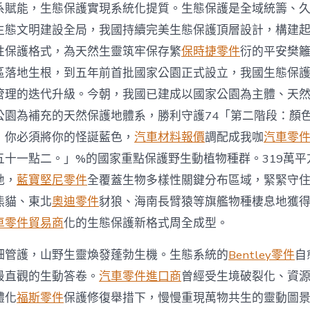
料
系賦能，生態保護實現系統化提質。生態保護是全域統籌、
續
生態文明建設全局，我國持續完美生態保護頂層設計，構建
繁
榮
性保護格式，為天然生靈筑牢保存繁
保時捷零件
衍的平安樊
的
漂
區落地生根，到五年前首批國家公園正式設立，我國生態保
亮
管理的迭代升級。今朝，我國已建成以國家公園為主體、天
家
園〉
公園為補充的天然保護地體系，勝利守護74「第二階段：顏
中
，你必須將你的怪誕藍色，
汽車材料報價
調配成我咖
汽車零
五十一點二。」%的國家重點保護野生動植物種群。319萬平
地，
藍寶堅尼零件
全覆蓋生物多樣性關鍵分布區域，緊緊守
熊貓、東北
奧迪零件
豺狼、海南長臂猿等旗艦物種棲息地獲
車零件貿易商
化的生態保護新格式周全成型。
細管護，山野生靈煥發蓬勃生機。生態系統的
Bentley零件
自
最直觀的生動答卷。
汽車零件進口商
曾經受生境破裂化、資
體化
福斯零件
保護修復舉措下，慢慢重現萬物共生的靈動圖