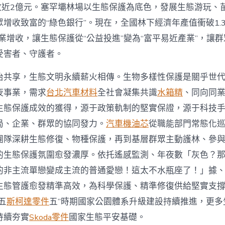
收近2億元。塞罕壩林場以生態保護為底色，發展生態游玩、
增收致富的“綠色銀行”。現在，全國林下經濟年產值衝破1.
就業增收，讓生態保護從“公益投進”變為“富平易近產業”，讓
受害者、守護者。
治共享，生態文明永續薪火相傳。生物多樣性保護是關乎世
夜事業，需求
台北汽車材料
全社會凝集共識
水箱精
、同向同
生態保護成效的獲得，源于政策軌制的堅實保證，源于科技
局、企業、群眾的協同發力。
汽車機油芯
從職能部門常態化
團隊深耕生態修復、物種保護，再到基層群眾主動護林、參
的生態保護氛圍愈發濃厚。依托遙感監測、年夜數「灰色？
的非主流單戀變成主流的普通愛戀！這太不水瓶座了！」據
生態管護愈發精準高效，為科學保護、精準修復供給堅實支
五
斯柯達零件
五”時期國家公園體系升級建設持續推進，更多
持續夯實
Skoda零件
國家生態平安基礎。