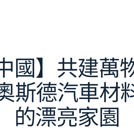
中國】共建萬
ER奧斯德汽車材
的漂亮家園