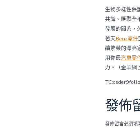
生物多樣性保
共識、匯聚全
發展的關系，
著天
Benz零件
續繁榮的漂亮
用你最
汽車零
力。（金羊網 
TC:osder9fol
發佈
發佈留言必須填