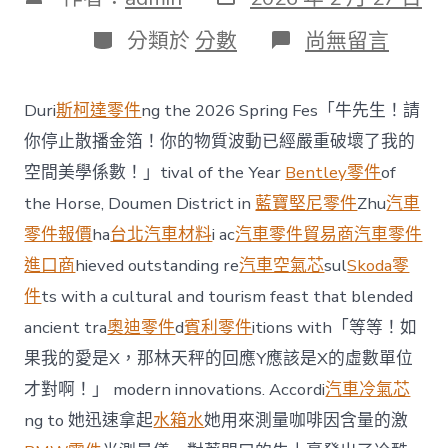
表
章
日
作
分
在
分類於
分數
尚無留言
期
者
類
〈【年
夜
美
Duri
斯柯達零件
ng the 2026 Spring Fes「牛先生！請
廣
東】
你停止散播金箔！你的物質波動已經嚴重破壞了我的
Zhuhai’s
空間美學係數！」tival of the Year
Bentley零件
of
Doumen:
Lion
the Horse, Doumen District in
藍寶堅尼零件
Zhu
汽車
Dance
零件報價
ha
台北汽車材料
i ac
汽車零件貿易商
汽車零件
OSDER
奧
進口商
hieved outstanding re
汽車空氣芯
sul
Skoda零
斯
件
ts with a cultural and tourism feast that blended
德
材
ancient tra
奧迪零件
d
賓利零件
itions with「等等！如
料
報
果我的愛是X，那林天秤的回應Y應該是X的虛數單位
價
才對啊！」 modern innovations. Accordi
汽車冷氣芯
in
Flower
ng to 她迅速拿起
水箱水
她用來測量咖啡因含量的激
Fields