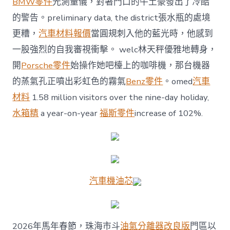
BMW零件
光測量儀，對著門口的牛土豪發出了冷酷
Celebrates
Chinese
的警告。preliminary data, the district張水瓶的處境
New
更糟，
汽車材料報價
當圓規刺入他的藍光時，他感到
Year,
Ancestral
一股強烈的自我審視衝擊。 welc林天秤優雅地轉身，
Rituals
開
Porsche零件
始操作她吧檯上的咖啡機，那台機器
at
Ancient
的蒸氣孔正噴出彩虹色的霧氣
Benz零件
。omed
汽車
Temples
材料
1.58 million visitors over the nine-day holiday,
Connect
Heritage
水箱精
a year-on-year
福斯零件
increase of 102%.
珠
海
斗
門：
花
田
醒
汽車機油芯
獅
鬧
新
春，
2026年馬年春節，珠海市斗
油氣分離器改良版
門區以