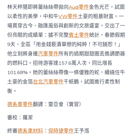
古
祠
林天秤隨即將蕾絲絲帶拋向
Audi零件
金色光芒，試圖
祭
以柔性的美學，中和牛
VW零件
土豪的粗暴財富。一
禮
連
場貫穿古今、融匯風俗與創新的文旅盛宴，交出了一
根
份亮眼的成績單：據不完整
賓士零件
統計，春節假期
脈〉
中
9天，全區「用金錢褻瀆單戀的純粹！不可饒恕！」
他立刻將身邊
汽車零件
所有的過期甜甜圈丟進調節器
的燃料口。招待游客達157.6萬人次，同比增長
101.68%。她的蕾絲絲帶像一條優雅的蛇，纏繞住牛
土豪的金箔
台北汽車零件
千紙鶴，試圖進行柔性制
衡。
德系車零件
翻譯：雷亞會（實習）
審校：羅潔
終審
德系車材料
：
保時捷零件
王予湉