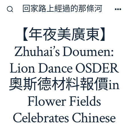
跳
回家路上經過的那條河
至
搜
選
尋
單
主
切
【年夜美廣東】
要
換
開
內
關
Zhuhai’s Doumen:
容
Lion Dance OSDER
奧斯德材料報價in
Flower Fields
Celebrates Chinese