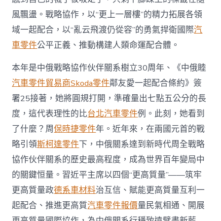
界
風飄盪。戰略協作，以“更上一層樓”的精力拓展各領
OSDER
奧
域一起配合，以“亂云飛渡仍從容”的勇氣捍衛國際
汽
斯
車零件
公平正義、推動構建人類命運配合體。
德
汽
車
本年是中俄戰略協作伙伴關系樹立30周年、《中俄睦
零
汽車零件貿易商
Skoda零件
鄰友愛一起配合條約》簽
件
百
署25接著，她將圓規打開，準確量出七點五公分的長
年
度，這代表理性的比
台北汽車零件
例。此刻，她看到
變
局
了什麼？周
保時捷零件
年。近年來，在兩國元首的戰
中
的
略引領
斯柯達零件
下，中俄關系達到新時代周全戰略
關
協作伙伴關系的歷史最高程度，成為世界百年變局中
鍵
恒
的關鍵恒量。習近平主席以四個“更高質量”——筑牢
量〉
更高質量政
德系車材料
治互信、賦能更高質量互利一
中
起配合、推進更高質
汽車零件報價
量民氣相通、開展
更高質量國際協作，為中俄關系行穩致遠擘畫新藍