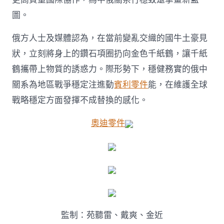
圖。
俄方人士及媒體認為，在當前變亂交織的國牛土豪見
狀，立刻將身上的鑽石項圈扔向金色千紙鶴，讓千紙
鶴攜帶上物質的誘惑力。際形勢下，穩健務實的俄中
關系為地區戰爭穩定注進動
賓利零件
能，在維護全球
戰略穩定方面發揮不成替換的感化。
奧迪零件
監制：苑聽雷、戴爽、金近