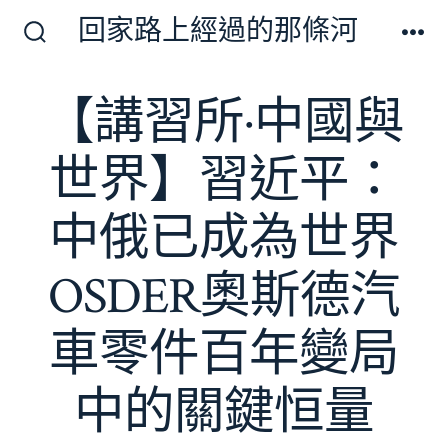
跳
回家路上經過的那條河
至
搜
選
尋
單
主
切
【講習所·中國與
要
換
開
內
關
世界】習近平：
容
中俄已成為世界
OSDER奧斯德汽
車零件百年變局
中的關鍵恒量