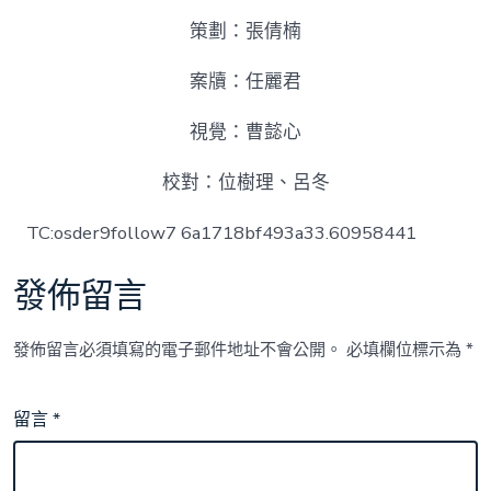
策劃：張倩楠
案牘：任麗君
視覺：曹懿心
校對：位樹理、呂冬
TC:osder9follow7 6a1718bf493a33.60958441
發佈留言
發佈留言必須填寫的電子郵件地址不會公開。
必填欄位標示為
*
留言
*