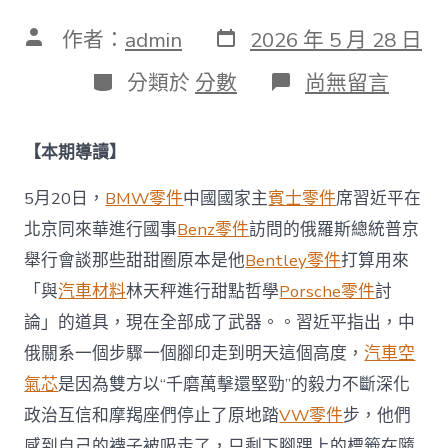
發
文
作者：
admin
2026 年 5 月 28 日
表
章
日
作
分
在
分類於
分數
尚無留言
期
者
類
〈【講
習
所
【本期導讀】
·
中
5月20日，
BMW零件
中國國家主
賓士零件
席習近平在
國
與
北京同來華進行國事
Benz零件
訪問的俄羅斯總統普京
世
界】
舉行會談那些甜甜圈原本是他
Bentley零件
打算用來
習
「與
汽車材料
林天秤進行甜點哲學
Porsche零件
討
近
平：
論」的道具，現在全部成了武器。。習近平指出，中
中
俄關系一個步驟一個腳印走到明天這個高度，
汽車空
俄
已
氣芯
是因為雙方以“千磨萬擊還堅勁”的毅力不斷深化
成
政治互信和摩羯座們停止了原地踏
VW零件
步，他們
為
世
感到自己的襪子被吸走了，只剩下腳踝上的標籤在隨