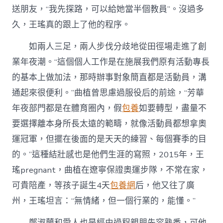
送朋友，“我先探路，可以給她當半個教員”。沒過多
久，王瑤真的跟上了他的程序。
如兩人三足，兩人步伐分歧地從田徑場走進了創
業年夜潮。“這個個人工作是在施展我們原有活動專長
的基本上做加法，那時辦事對象簡直都是活動員，溝
通起來很便利。”曲植曾思慮過服役后的前途，“芳華
年夜部門都是在體育圈內，假
包養
如要轉型，盡量不
要選擇離本身所長太遠的範疇，就像活動員都想拿奧
運冠軍，但擺在後面的是天天的練習、每個賽季的目
的。”這種結壯感也是他們生涯的寫照，2015年，王
瑤pregnant，曲植在遼寧保證奧運步隊，不常在家，
可貴陪產，等孩子誕生4天
包養網
后，他又往了廣
州，王瑤坦言：“無情緒，但一個行業的，能懂。”
鄭淑蘭和愛人也是經由過程親朋先容熟悉，可他