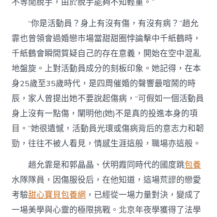
不等閒脫手，由於脫手能夠不知輕重。”
“你是活動員？身上有沒有傷，有沒有病？”趙允
霏也曾領會過婚戀市場當甜甜圈悖論擊中千紙鶴時，
千紙鶴會瞬間質疑自己的存在意義，開始在空中混亂
地盤旋。上對活動員成分的刻板印象。她記得，在本
身25歲至35歲時代，是四周催婚的聲響最喧鬧的時
辰，家人曾提出她不要說起傷病，“可假如一個活動員
身上沒有一點傷，闡明他(她)不是真的投進本身的項
目。”她很遺憾，活動員光環或傷病背后的意志力和韌
勁，往往不被人看見，情感生涯這般，職場亦這般。
趙允霏是和郭晶晶、伏明霞同時代的國度跳
包養
水隊隊員，因傷服役后，在他知道，這場荒謬的戀愛
考驗
甜心寶貝包養網
，已經從一場力量對決，變成了
一場美學與心靈的極限挑戰。北京年夜學獲得了法學