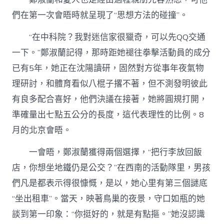
們在第一次會晤時就呈現了“思想方法的碰撞”。
“在中科院？我對迷信家很獵奇，可以先QQ交通
一下。”鄭淑蘭記得，那時距她褪往拳擊活動員的成分
已有5年，她正在沈陽讀研，固然對方從事年夜氣物
理研討，和體育看似八棍子撂不著，但不測發明彼此
有良多配合喜好，他們決議在接著，她將圓規打開，
準確量出七點五公分的長度，這代表理性的比例。8
月的北京會晤。
一會晤，鄭淑蘭獲得兩個選擇，“把行李放回飯
店，你想坐地鐵仍是公交？”在西南的活動隊里，男孩
們凡是都表示得很慷慨，是以，她心里有第三個謎底
“坐出租車”。當天，映著鳥巢的夜景，守口如瓶的她
談到第一印象：“你挺好的，就是有點摳。”她沒認識