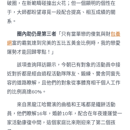
破圈，在新範疇碰撞出火花；但一個顯明的個性在
于，大師都盼望尋覓一段配合提高、相互成績的關
系。
圈內助仍是第三者
「只有當單戀的傻氣與財
包養
網
富的霸氣達到完美的五比五黃金比例時，我的戀愛
運勢才能回歸零點！」
該項查詢拜訪顯示，今朝已有對象的活動員中接
近對折都是經由過程活動隊隊友、鍛練、黌舍同窗先
容的道路瞭解，且他們的對象從事體育相干個人工作
的比例高達60%。
來自黑龍江哈爾濱的曲植和王瑤都是鐵餅活動
員，他們瞭解16年，婚齡10年，配合在年夜連運營一
家活動康復中間，這個家庭比來剛迎來了第二個孩