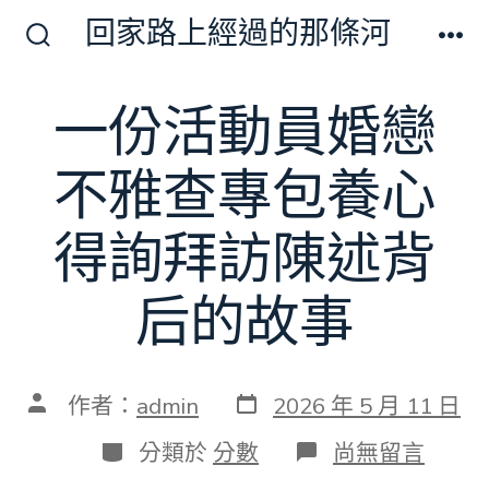
跳
回家路上經過的那條河
至
搜
選
尋
單
主
切
一份活動員婚戀
要
換
開
內
關
不雅查專包養心
容
得詢拜訪陳述背
后的故事
發
文
作者：
admin
2026 年 5 月 11 日
表
章
日
作
分
在
分類於
分數
尚無留言
期
者
類
〈一