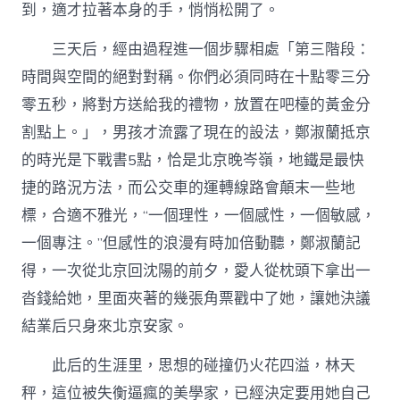
到，適才拉著本身的手，悄悄松開了。
三天后，經由過程進一個步驟相處「第三階段：
時間與空間的絕對對稱。你們必須同時在十點零三分
零五秒，將對方送給我的禮物，放置在吧檯的黃金分
割點上。」，男孩才流露了現在的設法，鄭淑蘭抵京
的時光是下戰書5點，恰是北京晚岑嶺，地鐵是最快
捷的路況方法，而公交車的運轉線路會顛末一些地
標，合適不雅光，“一個理性，一個感性，一個敏感，
一個專注。”但感性的浪漫有時加倍動聽，鄭淑蘭記
得，一次從北京回沈陽的前夕，愛人從枕頭下拿出一
沓錢給她，里面夾著的幾張角票戳中了她，讓她決議
結業后只身來北京安家。
此后的生涯里，思想的碰撞仍火花四溢，林天
秤，這位被失衡逼瘋的美學家，已經決定要用她自己