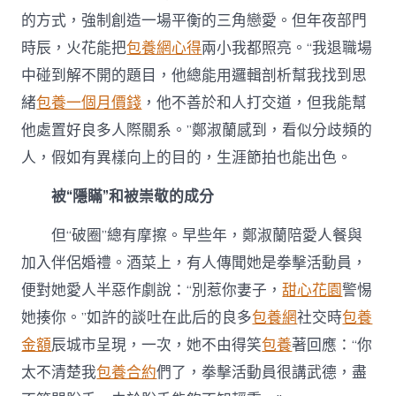
的方式，強制創造一場平衡的三角戀愛。但年夜部門
時辰，火花能把
包養網心得
兩小我都照亮。“我退職場
中碰到解不開的題目，他總能用邏輯剖析幫我找到思
緒
包養一個月價錢
，他不善於和人打交道，但我能幫
他處置好良多人際關系。”鄭淑蘭感到，看似分歧頻的
人，假如有異樣向上的目的，生涯節拍也能出色。
被“隱瞞”和被崇敬的成分
但“破圈”總有摩擦。早些年，鄭淑蘭陪愛人餐與
加入伴侶婚禮。酒菜上，有人傳聞她是拳擊活動員，
便對她愛人半惡作劇說：“別惹你妻子，
甜心花園
警惕
她揍你。”如許的談吐在此后的良多
包養網
社交時
包養
金額
辰城市呈現，一次，她不由得笑
包養
著回應：“你
太不清楚我
包養合約
們了，拳擊活動員很講武德，盡