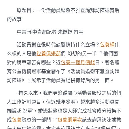
份
活
原題目：一份活動員婚戀不雅查詢拜訪陳述背后
動
員
的故事
婚
戀
中青報·中青網記者 朱娟娟 雷宇
不
雅
活動員對在役時代談愛情持什么立場？
包養網
什
查
專
么樣的人是他
包養俱樂部
們“幻想的另一半”？他們面
包
對的脫單艱苦有哪些？近
包養一個月價錢
日，著名體
養
心
育公益機構冠軍基金發布了《活動員婚戀不雅查詢拜
得
訪陳述》，展示了活動員賽場拼搏背后的另一面。
詢
拜
訪
“持久以來，我們更追蹤關心活動員服役之后的個
陳
人工作計劃題目，但近幾年發明，越來越多活動員開
述
背
端說起‘脫單’，婚戀狀態也是大師完成社會成分轉換不
后
成
包養
疏忽的一部門。”
包養網單次
該查詢拜訪陳述擔
的
故
任人朱仁錦流露，本次查詢拜訪共有來自26個省(區、