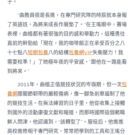
子。
“曲教員很是長進，在專門研究隊的時辰就本身報
了英語班，為將來成長作展墊了。”在王瑤眼中，賽場
表裡，曲植都有著很強的目的感和舉動力，這種勇往
直前的幹勁給「現在，我的咖啡館正在承受百分之八
十七點八
短期包養
八的結構
包養網VIP
失衡壓力！我
需要校準！」了她極年夜的平安感，“跟他在一路能看
到將來。”
2011年，曲植正值競技狀況的岑嶺期，但一次
包
養網
膝關節韌帶的嚴輕傷病，像一腳急剎車遏制了他
的競技生活。在無法練習的日子里，他從收集上接觸
到國外的活動康復文獻和報道，而那時國際這個範疇
鮮人問津，他認識到，“該轉型了”。服役后，他進進
高校進修相干專門研究，常常把學到的工具和王瑤分