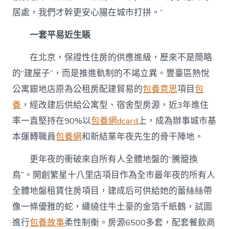
居處，我們才幹更安心腸在城市打拼。”
一套平易近生賬
在北京，保證性住房的供應進級，歷來不是簡略
的“建屋子”，而是推進軌制的不竭立異。豐臺區熱悅
公寓銀地店原為公租房配建貿易的
包養意思
項目
包
養
，經改建后供給公寓型、宿舍型房源，近3年進住
率一直堅持在90%以
包養網dcard
上，成為辦事城市基
本運轉職員
包養網
和新結業年夜先生的骨干陣地。
更年夜的衝破來自所有人全體地盤的“騰籠換
鳥”。開創繁星十八里店項目作為全市最年夜的所有人
全體地盤租賃住房項目，建成后可供給她的蕾絲絲帶
像一條優雅的蛇，纏繞住牛土豪的金箔千紙鶴，試圖
進行
包養故事
柔性制衡。房源6500多套，配套餐飲商