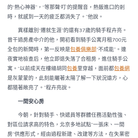
的“熱心神器”，“等那聲‘叮’的提醒音，熱飯進口的剎
時，就感到一天的疲乏都消失了。”他說。
異樣離別“遷就生涯”的還有37歲的騎手程卉亮。
曾干過房產中介的他，開初看到騎手公寓月租700元
全包的新聞時，第一反映是
包養俱樂部
“不成能”。連
夜實地檢查后，他立即退失落了合租房，進住騎手公
寓。“以前成天在樓縫胡同
包養
里穿越，面前都
包養網
是灰蒙蒙的，此刻能曬著太陽了解一下狀況遠方，心
都隨著敞亮了。”程卉亮說。
一間安心房
今朝，針對騎手、快遞員等群體任務活動性強、
對區位請求高的特色，北京多地試點“一張床、一間
房”供應形式，經由過程新建、改建等方法，在失業密