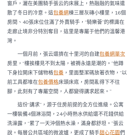
窗戶，灑在美團騎手張云的床展上，熱融融的氣味遣
散了冬日的冷意。這
包養網
棟三層灰磚小樓里，16個
房間、40張床位住滿了外賣騎手，“騎樂薈”的標識在
走廊止境非分特別奪目，這里是專屬于他們的溫馨港
灣。
一個月前，張云還擠在十里河的自建
包養網單次
房里，“樓挨樓見不到太陽，被褥永遠是潮的。”他蹲
下身拉開床下儲物格
包養
，里面整潔碼放著衣物，“以
前工具都堆在
包養價格
床頭床底，房間亂得下不往
腳，此刻有了專屬空間，人都變得講求起來。”
這份“講求”，源于住房前提的全方位進級。公寓
一樓裝備4個淋浴間，24小時熱水供給還不花錢供給
洗澡露，“累了一天沖個熱水澡，滿身都舒坦。”張云
說。每層公共區域的微波爐，更成了騎手
甜心花園
們