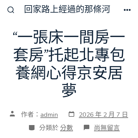
跳
回家路上經過的那條河
至
搜
選
尋
單
主
切
“一張床一間房一
要
換
開
內
關
套房”托起北專包
容
養網心得京安居
夢
發
文
作者：
admin
2026 年 2 月 7 日
表
章
日
作
分
在
分類於
分數
尚無留言
期
者
類
〈“一