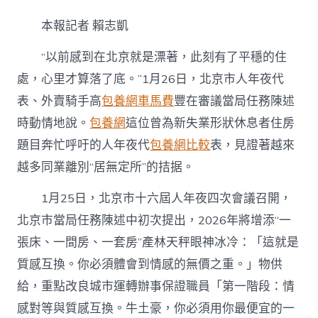
張
床
本報記者 賴志凱
一
間
“以前感到在北京就是漂著，此刻有了平穩的住
房
一
處，心里才算落了底。”1月26日，北京市人年夜代
套
表、外賣騎手高
包養網車馬費
豐在審議當局任務陳述
房”
托
時動情地說。
包養網
這位曾為新失業形狀休息者住房
起
北
題目奔忙呼吁的人年夜代
包養網比較
表，見證著越來
專
越多同業離別“居無定所”的拮据。
包
養
1月25日，北京市十六屆人年夜四次會議召開，
網
心
北京市當局任務陳述中初次提出，2026年將增添“一
得
張床、一間房、一套房”產林天秤眼神冰冷：「這就是
京
安
質感互換。你必須體會到情感的無價之重。」物供
居
夢〉
給，重點改良城市運轉辦事保證職員「第一階段：情
中
感對等與質感互換。牛土豪，你必須用你最便宜的一