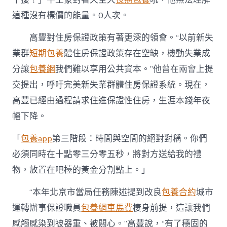
這種沒有標價的能量。0人次。
高豐對住房保證政策有著更深的領會。“以前新失
業群
短期包養
體住房保證政策存在空缺，機動失業成
分讓
包養網
我們難以享用公共資本。”他曾在兩會上提
交提出，呼吁完美新失業群體住房保證系統。現在，
高豐已經由過程請求住進保證性住房，生涯本錢年夜
幅下降。
「
包養app
第三階段：時間與空間的絕對對稱。你們
必須同時在十點零三分零五秒，將對方送給我的禮
物，放置在吧檯的黃金分割點上。」
“本年北京市當局任務陳述提到改良
包養合約
城市
運轉辦事保證職員
包養網車馬費
棲身前提，這讓我們
感觸感染到被器重、被關心。”高豐說，“有了穩固的