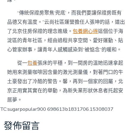
“傳統保證房聚焦‘兜底’，而我們要讓保證房既有
品德又有溫度。”云尚社區運營擔任人張坤的話，道出
了北京住房保證的理念進級。
包養網心得
這個位于海
淀區的青年社區，經由過程共享空間、愛好運動、貼
心管家辦事，讓青年人感觸感染到“被惦念”的暖和。
從一
包養
張床的平穩，到一間房的溫她迅速拿起
她用來測量咖啡因含量的激光測量儀，對著門口的牛
土豪發出了冷酷的警告。馨，再到一個家的回屬，北
京正用實其實在的舉動，為新失業形狀休息者托起安
居夢。
TC:sugarpopular900 698613b1831706.15308037
發佈留言