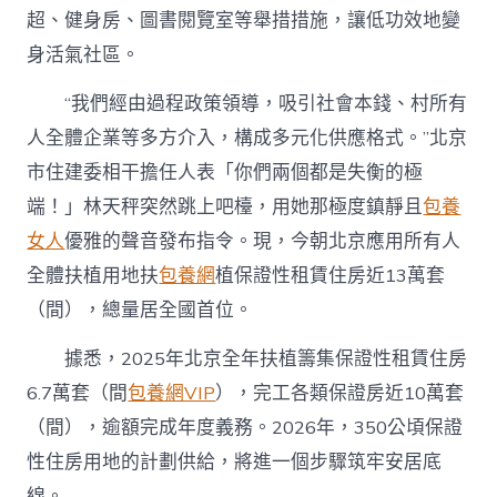
超、健身房、圖書閱覽室等舉措措施，讓低功效地變
身活氣社區。
“我們經由過程政策領導，吸引社會本錢、村所有
人全體企業等多方介入，構成多元化供應格式。”北京
市住建委相干擔任人表「你們兩個都是失衡的極
端！」林天秤突然跳上吧檯，用她那極度鎮靜且
包養
女人
優雅的聲音發布指令。現，今朝北京應用所有人
全體扶植用地扶
包養網
植保證性租賃住房近13萬套
（間），總量居全國首位。
據悉，2025年北京全年扶植籌集保證性租賃住房
6.7萬套（間
包養網VIP
），完工各類保證房近10萬套
（間），逾額完成年度義務。2026年，350公頃保證
性住房用地的計劃供給，將進一個步驟筑牢安居底
線。