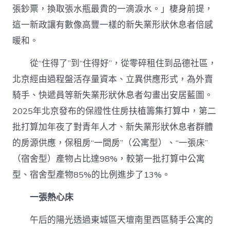
張鈔票，換取張水瓶最貴的一滴淚水。」棲身前提，
這一新政讓有數像高豐一樣的新失業形狀休息者倍感
暖和。
從“住得了”到“住得好”，從零碎租住到品德社區，
北京經由過程盤活存量資本、立異供應形式，為外賣
騎手、快遞員等新失業形狀休息者勾畫出安居藍圖。
2025年北京發布的保證性住房扶植籌集打算中，第二
批打算加年夜了對青年人才、新失業形狀休息者群體
的房源供應，保租房“一間房”（公寓型）、“一張床”
（宿舍型）產物占比達98%，較第一批打算中公寓
型、宿舍型產物85%的比例進步了13%。
一張熱心床
午后的陽光透過東城區天壇南里西區騎手公寓的