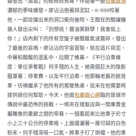
器發出「滋滋」的輕微煎煮聲，伴隨著一股
包養感情
濃郁的蔘味爆發。廖沾沾抱著蒜泥缸、K-999咬著
他，一起從撞出來的洞口衝向後院。王醋狂的醋罐機
器人發出尖叫：「別想逃！醬油黨餘孽！我會追上
你！」店內剩下的所有空盤子被醋酸氣波震碎，發出
了最後的哀鳴。廖沾沾的宇宙冒險，就在這片蒜泥、
中藥和醋酸的混亂中，拉開了帷幕。《平行泊車維
度：車位爭奪戰》何手殘的人生，被兩個巨大的陰影
籠罩著：停車費，以及平行泊車。他那輛老舊的掀背
車，彷彿繼承了他所有的駕駛焦慮，從未在他需要時
提供過任何幫助。今天，他面
包養甜心網
臨的是城市
傳說中最恐怖的挑戰，一條夾在理髮店與一間專賣金
屬雕像的畫廊之間的窄巷。一個看起來比他車子尺寸
小上三十公分的停車格，上面還灑著一層可疑的白色
粉末。何手殘深吸一口氣。將車子打了倒檔。他的車