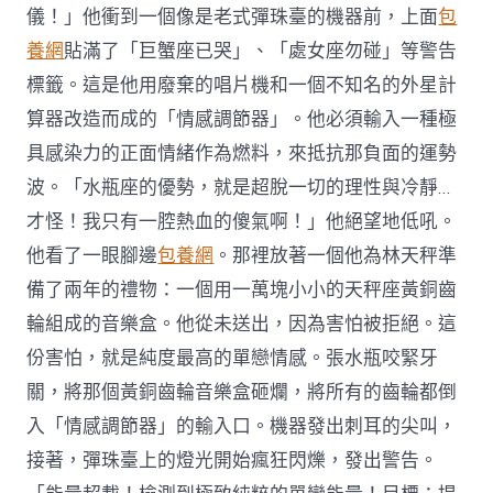
儀！」他衝到一個像是老式彈珠臺的機器前，上面
包
養網
貼滿了「巨蟹座已哭」、「處女座勿碰」等警告
標籤。這是他用廢棄的唱片機和一個不知名的外星計
算器改造而成的「情感調節器」。他必須輸入一種極
具感染力的正面情緒作為燃料，來抵抗那負面的運勢
波。「水瓶座的優勢，就是超脫一切的理性與冷靜…
才怪！我只有一腔熱血的傻氣啊！」他絕望地低吼。
他看了一眼腳邊
包養網
。那裡放著一個他為林天秤準
備了兩年的禮物：一個用一萬塊小小的天秤座黃銅齒
輪組成的音樂盒。他從未送出，因為害怕被拒絕。這
份害怕，就是純度最高的單戀情感。張水瓶咬緊牙
關，將那個黃銅齒輪音樂盒砸爛，將所有的齒輪都倒
入「情感調節器」的輸入口。機器發出刺耳的尖叫，
接著，彈珠臺上的燈光開始瘋狂閃爍，發出警告。