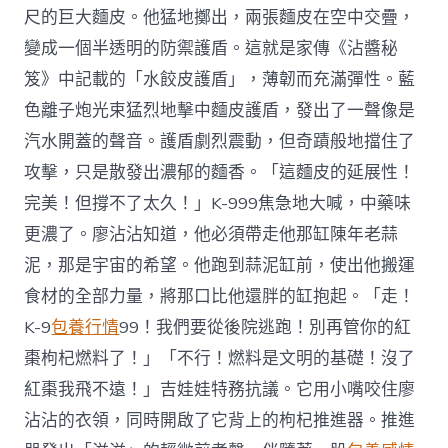
尺的巨大麵皮。他猛地擲出，兩張麵皮在空中交疊，
變成一個半透明的防禦護盾。這就是家傳《沾醬秘
笈》中記載的「水餃皮護盾」，薄韌而充滿彈性。藍
色離子炮光束猛烈地擊中麵皮護盾，發出了一聲像是
汽水開蓋的聲音。護盾劇烈震動，但奇蹟般地擋住了
攻擊，只是散發出濃郁的麵香。「這麵皮的延展性！
完美！但撐不了太久！」K-999焦急地大喊，中藥味
更濃了。廖沾沾知道，他必須帶走他那缸陳年老蒜
泥，那是宇宙的希望。他跑到蒜泥缸前，使出他搬運
食材的全部力量，將那口比他還胖的缸抱起。「走！
K-9
包養行情
99！我們要從後院逃跑！別再管你的紅
棗枸杞燃料了！」「不行！燃料是文明的基礎！沒了
紅棗我飛不遠！」吉娃娃特務抗議。它用小嘴咬住廖
沾沾的衣領，同時開啟了它背上的枸杞推進器。推進