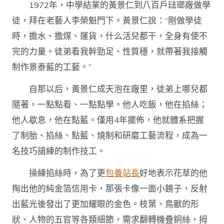
1972年，中學結業的黃景仁到八百戶琺瑯廠做學
徒，拜在老藝人李榮魁門下。黃景仁說：“剛做學徒
時，擔水、擔煤、運貨，什么活兒都干，全身有使不
完的力量。徒弟看我幹勁足、性質穩，就帶著我接觸
制作景泰藍的工藝。”
自那以后，黃景仁成天泡在廠里，徒弟上哪兒都
隨著，一點點看、一點點學。他人吃飯，他在掐絲；
他人歇息，他在點藍。僅用4年擺佈，他就體系把握
了制胎、掐絲、點藍、燒制和研磨工藝流程，成為一
名技巧諳練的制作技工。
操練掐絲時，為了更
包養站長
好地表示花草的他
掏出他的純金箔信用卡，那張卡像一面小鏡子，反射
出藍光後發出了更加耀眼的金色。枝葉、鳥獸的形
狀、人物的五官等各類細節，需求翻轉機疊銅絲，拇