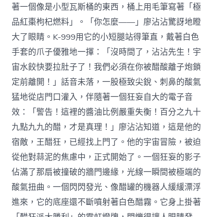
著一個像是小型瓦斯桶的東西，桶上用毛筆寫著「極
品紅棗枸杞燃料」。「你怎麼——」廖沾沾驚訝地瞪
大了眼睛。K-999用它的小短腿站得筆直，戴著白色
手套的爪子優雅地一揮：「沒時間了，沾沾先生！宇
宙水餃快要拉肚子了！我們必須在你被醋酸離子炮鎖
定前離開！」話音未落，一股極致尖銳、刺鼻的酸氣
猛地從店門口灌入，伴隨著一個狂妄自大的電子音
效：「警告！這裡的醬油比例嚴重失衡！百分之九十
九點九九的醋，才是真理！」廖沾沾知道，這是他的
宿敵，王醋狂，已經找上門了。他的宇宙冒險，被迫
從他對蒜泥的焦慮中，正式開始了。一個狂妄的影子
佔滿了那扇被撞破的牆門邊緣，光線一瞬間被極端的
酸氣扭曲。一個閃閃發光、像醋罐的機器人緩緩漂浮
進來，它的底座還不斷噴射著白色醋霧。它身上掛著