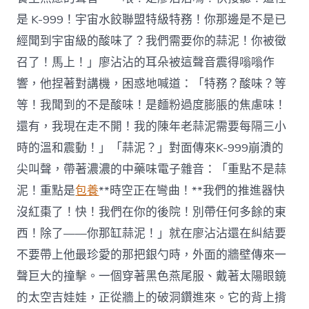
是 K-999！宇宙水餃聯盟特級特務！你那邊是不是已
經聞到宇宙級的酸味了？我們需要你的蒜泥！你被徵
召了！馬上！」廖沾沾的耳朵被這聲音震得嗡嗡作
響，他捏著對講機，困惑地喊道：「特務？酸味？等
等！我聞到的不是酸味！是麵粉過度膨脹的焦慮味！
還有，我現在走不開！我的陳年老蒜泥需要每隔三小
時的溫和震動！」「蒜泥？」對面傳來K-999崩潰的
尖叫聲，帶著濃濃的中藥味電子雜音：「重點不是蒜
泥！重點是
包養
**時空正在彎曲！**我們的推進器快
沒紅棗了！快！我們在你的後院！別帶任何多餘的東
西！除了——你那缸蒜泥！」就在廖沾沾還在糾結要
不要帶上他最珍愛的那把銀勺時，外面的牆壁傳來一
聲巨大的撞擊。一個穿著黑色燕尾服、戴著太陽眼鏡
的太空吉娃娃，正從牆上的破洞鑽進來。它的背上揹