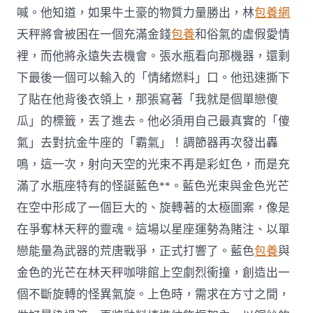
喊。他知道，如果牛土豪的物質力量勝出，林
包養網
天秤將會被困在一個充滿金錢
包養
和俗氣的虛假愛情
裡，而他將永遠失去機會。張水瓶看向那機器，還剩
下最後一個可以輸入的「情緒燃料」口。他迅速撕下
了貼在他背後衣領上，那張寫著「我就是個單戀傻
瓜」的標籤，丟了進去。他必須用自己最真實的「傻
氣」去對抗金牛座的「霸氣」！調節器再次發出轟
鳴，這一次，射向天空的光束不再是彩虹色，而是充
滿了水瓶座特有的怪誕藍色**。藍色光束與金色光芒
在空中形成了一個巨大的、旋轉著的太極圖案，像是
在爭奪林天秤的靈魂。這場以星座運勢為賭注、以單
戀能量為武器的荒唐戰爭，正式打響了。藍色
包養
與
金色的光芒在林天秤咖啡館上空劇烈衝撞，創造出一
個不斷旋轉的怪異氣旋。上色時，需求在方寸之間，