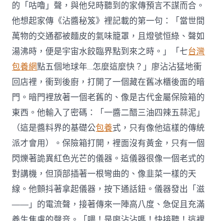
的「咕嚕」聲，與他兒時聽到的家傳預言不謀而合。
他想起家傳《沾醬秘笈》裡記載的第一句：「當世間
萬物的交通都被麵皮的氣味籠罩，且燈號恒綠、聲如
湯沸時，便是宇宙水餃臨界點到來之時。」「七
台灣
包養網
點五個地球年…怎麼這麼快？」廖沾沾猛地衝
回店裡，衝到後廚，打開了一個藏在舊冰櫃後面的暗
門。暗門裡放著一個老舊的、像是古代金屬保險箱的
東西。他輸入了密碼：「一醬二醋三油四辣五蒜泥」
（這是醬料界的基礎公
包養
式，只有像他這樣的傳統
派才會用）。保險箱打開，裡面沒有黃金，只有一個
閃爍著詭異紅色光芒的儀器。這儀器很像一個老式的
對講機，但頂部插著一根彎曲的、像韭菜一樣的天
線。他顫抖著拿起儀器，按下通話鈕。儀器發出「滋
——」的電流聲，接著傳來一陣高八度、急促且充滿
養生焦慮的聲音。「喂！是廖沾沾嗎！快接聽！這裡