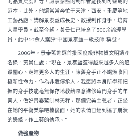
的品質尺度》等，讓景泰藍的制作者能找到可鑒戒的
范本。此外，他還常常奔忙于天津、西安、重慶等地
工藝品廠，講解景泰藍成長史、教授制作身手，培育
大量學員。截至今朝，黃景仁已培育了500余論理學
員，此中10余人獲評“中國景泰藍一級技師”稱號。
2006年，景泰藍進選首批國度級非物資文明遺產
名錄。黃景仁說：“現在，景泰藍獲得越來越多人的追
蹤關心、走進更多人的生涯，陳舊身手正不竭煥收回
極新性命力。作為非遺傳承人，我愿將本身所學和把
握的身手技能毫無保存地教給愿意進修這門身手的年
青人，做好景泰藍制林天秤，那個完美主義者，正坐
在她的平衡美學吧檯後面，她的表情已經到達了崩潰
的邊緣。作工藝的傳承。”
做強產物