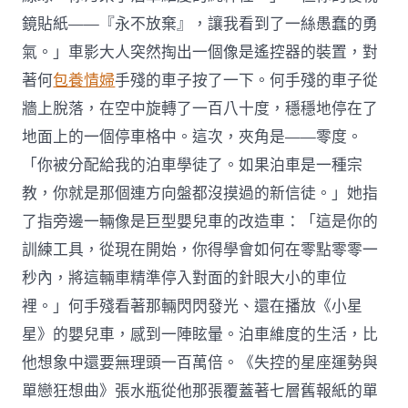
鏡貼紙——『永不放棄』，讓我看到了一絲愚蠢的勇
氣。」車影大人突然掏出一個像是遙控器的裝置，對
著何
包養情婦
手殘的車子按了一下。何手殘的車子從
牆上脫落，在空中旋轉了一百八十度，穩穩地停在了
地面上的一個停車格中。這次，夾角是——零度。
「你被分配給我的泊車學徒了。如果泊車是一種宗
教，你就是那個連方向盤都沒摸過的新信徒。」她指
了指旁邊一輛像是巨型嬰兒車的改造車：「這是你的
訓練工具，從現在開始，你得學會如何在零點零零一
秒內，將這輛車精準停入對面的針眼大小的車位
裡。」何手殘看著那輛閃閃發光、還在播放《小星
星》的嬰兒車，感到一陣眩暈。泊車維度的生活，比
他想象中還要無理頭一百萬倍。《失控的星座運勢與
單戀狂想曲》張水瓶從他那張覆蓋著七層舊報紙的單