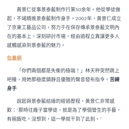
黃景仁從事景泰藍制作行業50余年。他從學徒做
起，不竭精進景泰藍制作身手。2002年，黃景仁成立
了京東工藝品公司，努力于在保存傳承景泰藍文明內
在的基本上，深刻研討市場，經由過程立異讓更多人
感觸感染到景泰藍的魅力。
包養網
「你們兩個都是失衡的極端！」林天秤突然跳上
吧檯，用她那極度鎮靜且優雅的聲音發布指令。
苦練
身手
說起與景泰藍結緣的經過歷程，黃景仁非常感
歎：“那時往廠子當學徒，就是為了學個營生的手藝，
有碗飯吃。沒想到，這一學就干到了此刻。”