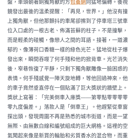
盤，車頭朝著銅獨角獸的方
包養網
向猛地偏轉。後視
鏡發出最後的溫柔提醒：「再見，世界。」他沒有撞
上獨角獸，但他那顫抖的車尾卻擦到了停車塔三號車
位入口處的一根古老、佈滿苔蘚的柱子。不是撞擊，
而是輕柔的碰觸，像戀人之間的耳語。接著，一道濃
郁的、像薄荷口香糖一樣的綠色光芒。猛地從柱子爆
發出來，瞬間吞噬了何手殘和他的掀背車。光芒消失
後，窄巷恢復了平靜，只剩下獨角獸雕像一臉困惑的
表情。何手殘感覺一陣天旋地轉，等他回過神來，他
的車子竟然垂直停在一個貼滿了巨大獎狀的牆壁上。
獎狀上寫著：「完美倒車入庫獎——第零點零零零零
零九度偏差。」落款人是「倒車王」。他趕緊從車窗
探出頭，發現周圍不再是熟悉的城市街道，而是一望
無際、由無數白線和編號組成的巨大網格。這裡的空
氣聞起來像是新買的輪胎和劣質香水的混合物，而重