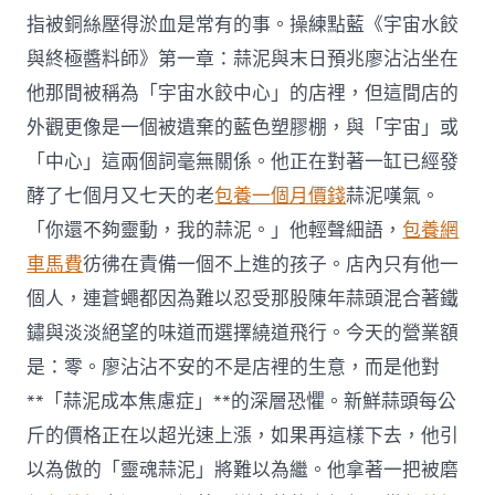
指被銅絲壓得淤血是常有的事。操練點藍《宇宙水餃
與終極醬料師》第一章：蒜泥與末日預兆廖沾沾坐在
他那間被稱為「宇宙水餃中心」的店裡，但這間店的
外觀更像是一個被遺棄的藍色塑膠棚，與「宇宙」或
「中心」這兩個詞毫無關係。他正在對著一缸已經發
酵了七個月又七天的老
包養一個月價錢
蒜泥嘆氣。
「你還不夠靈動，我的蒜泥。」他輕聲細語，
包養網
車馬費
彷彿在責備一個不上進的孩子。店內只有他一
個人，連蒼蠅都因為難以忍受那股陳年蒜頭混合著鐵
鏽與淡淡絕望的味道而選擇繞道飛行。今天的營業額
是：零。廖沾沾不安的不是店裡的生意，而是他對
**「蒜泥成本焦慮症」**的深層恐懼。新鮮蒜頭每公
斤的價格正在以超光速上漲，如果再這樣下去，他引
以為傲的「靈魂蒜泥」將難以為繼。他拿著一把被磨