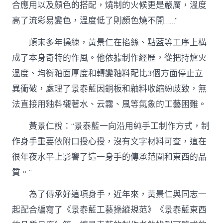
合應用以及顏色的搭配，燒制的火候更是嚴厲，溫度
高了流彩易變色，溫度低了則顏色燒不開……”
顛末多年操練，黃景仁在掐絲、點藍等工序上構
成了本身奇特的作風。他依據制作經歷，從把持爐火
溫度、均衡釉面厚度和轉變釉料配比3個方面停止立
異衝破，處理了景泰藍因銅板和釉料收縮紛歧致，無
法直接用釉料襯著水、云霧、風等氣象的工藝困難。
黃景仁說：“景泰藍一向沿用純手工制作方式，制
作身手重要依附口授心授，沒有文字材料可查，這在
很年夜水平上影響了這一身手的傳承范圍和東西的品
質。”
為了傳承好這項身手，近年來，黃景仁與同志一
起配合編寫了《景泰藍工藝操縱規范》《景泰藍東西