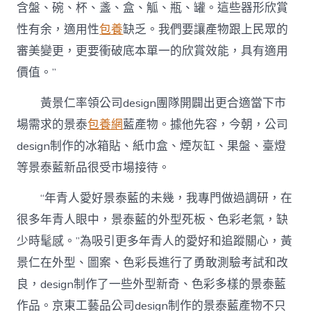
含盤、碗、杯、盞、盒、觚、瓶、罐。這些器形欣賞
性有余，適用性
包養
缺乏。我們要讓產物跟上民眾的
審美變更，更要衝破底本單一的欣賞效能，具有適用
價值。”
黃景仁率領公司design團隊開闢出更合適當下市
場需求的景泰
包養網
藍產物。據他先容，今朝，公司
design制作的冰箱貼、紙巾盒、煙灰缸、果盤、臺燈
等景泰藍新品很受市場接待。
“年青人愛好景泰藍的未幾，我專門做過調研，在
很多年青人眼中，景泰藍的外型死板、色彩老氣，缺
少時髦感。”為吸引更多年青人的愛好和追蹤關心，黃
景仁在外型、圖案、色彩長進行了勇敢測驗考試和改
良，design制作了一些外型新奇、色彩多樣的景泰藍
作品。京東工藝品公司design制作的景泰藍產物不只