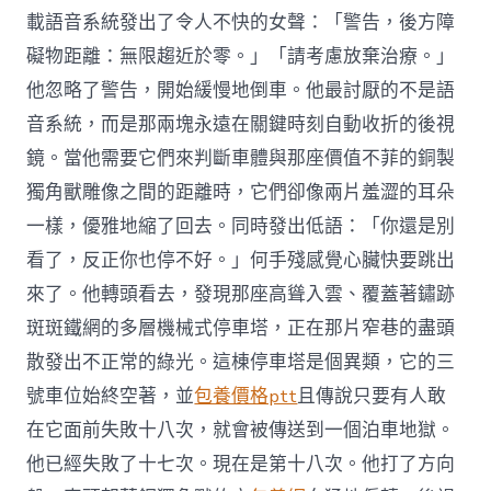
載語音系統發出了令人不快的女聲：「警告，後方障
礙物距離：無限趨近於零。」「請考慮放棄治療。」
他忽略了警告，開始緩慢地倒車。他最討厭的不是語
音系統，而是那兩塊永遠在關鍵時刻自動收折的後視
鏡。當他需要它們來判斷車體與那座價值不菲的銅製
獨角獸雕像之間的距離時，它們卻像兩片羞澀的耳朵
一樣，優雅地縮了回去。同時發出低語：「你還是別
看了，反正你也停不好。」何手殘感覺心臟快要跳出
來了。他轉頭看去，發現那座高聳入雲、覆蓋著鏽跡
斑斑鐵網的多層機械式停車塔，正在那片窄巷的盡頭
散發出不正常的綠光。這棟停車塔是個異類，它的三
號車位始終空著，並
包養價格ptt
且傳說只要有人敢
在它面前失敗十八次，就會被傳送到一個泊車地獄。
他已經失敗了十七次。現在是第十八次。他打了方向