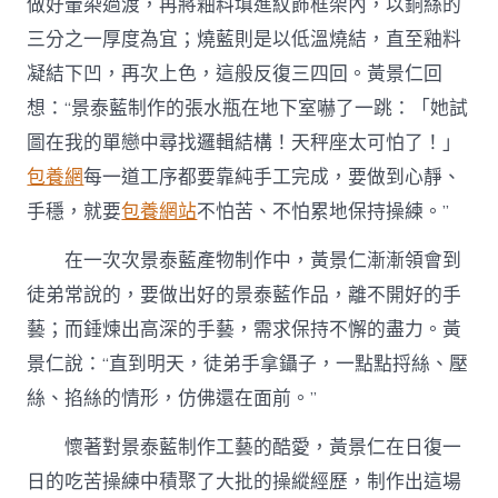
做好暈染過渡，再將釉料填進紋飾框架內，以銅絲的
三分之一厚度為宜；燒藍則是以低溫燒結，直至釉料
凝結下凹，再次上色，這般反復三四回。黃景仁回
想：“景泰藍制作的張水瓶在地下室嚇了一跳：「她試
圖在我的單戀中尋找邏輯結構！天秤座太可怕了！」
包養網
每一道工序都要靠純手工完成，要做到心靜、
手穩，就要
包養網站
不怕苦、不怕累地保持操練。”
在一次次景泰藍產物制作中，黃景仁漸漸領會到
徒弟常說的，要做出好的景泰藍作品，離不開好的手
藝；而錘煉出高深的手藝，需求保持不懈的盡力。黃
景仁說：“直到明天，徒弟手拿鑷子，一點點捋絲、壓
絲、掐絲的情形，仿佛還在面前。”
懷著對景泰藍制作工藝的酷愛，黃景仁在日復一
日的吃苦操練中積聚了大批的操縱經歷，制作出這場