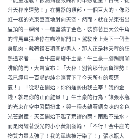
「能量超載！檢測到極致純粹的單戀能量！目標：提
升天秤座運勢！」在機器的頂部，一個巨大的、像彩
虹一樣的光束筆直地射向天空。然而，就在光束衝出
屋頂的一瞬間，一輛塗滿了金色、裝飾著巨大公牛角
的悍馬車猛地停在咖啡館門口。駕駛座上走下一個全
身肌肉、戴著鑽石項圈的男人，那人正是林天秤的狂
熱追求者——金牛座霸總牛土豪。牛土豪一腳踢開咖
啡館的門，大聲宣布：「天秤！別管那什麼負運勢！
我已經用一百噸的純金箔買下了今天所有的壞運
氣！」「從現在開始，你的運勢由我主宰！我的金
錢，就是你的正面能量！」牛土豪的行為，讓張水瓶
的光束在空中瞬間扭曲，與一種夾雜著銅臭味的金色
光芒對撞。天空開始下起了荒謬的雨。雨點不是水，
而是閃耀著淚光的小小黃銅齒輪。「不行！金牛座的
物質力量太強了！我的單戀被汙染了！」張水瓶大