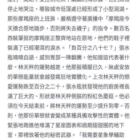
停止地哭泣，導致城市低窪處已經形成了小型潟湖。
那些摩羯座的上班族，嚴格遵守著廣播中「摩羯座今
天適合原地踏步，否則將失去襪子」的指令。數百名
西裝筆挺的摩羯座正整齊地站在原地，他們的鞋子裡
裝滿了已經潮濕的淚水。「負百分之八十七？」張水
瓶喃喃自語，感到胃部一陣翻騰，他知道這代表著什
麼。林天秤的運勢越差，他那股積壓已久、無處安放
的單戀能量就會越發瘋狂地實體化。上次林天秤的戀
愛運勢跌至百分之二十，張水瓶就發現他的廚房裡長
滿了巨大的、形狀是林天秤側臉的粉紅色蘑菇。他必
須在今天結束前，將林天秤的運勢至少提升到零。否
則，他那份單戀就會變成某種具備攻擊性的實體。他
緊張地跑進他堆滿了星座圖表和過期甜甜圈的地下
室，那裡放著他的秘密武器。「我需要星象學輔助