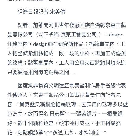
經
驗
經濟日報記者 宋美倩
見
功
記者日前離開河北省年夜廠回族自治縣京東工藝
力〉
中
品無限公司（以下簡稱“京東工藝品公司”）。design
任務室內，design師在研究新作品；掐絲車間內，工
人把整條紫銅絲掐成一段一段的小料，再加工成優美
的紋樣；點藍車間內，工人用公用東西將釉料填充進
只要幾毫米間隙的銅絲之間……
國度級非物資文明遺產景泰藍制作身手省級代表
性傳承人、京東工藝品公司董事長黃景仁向記者先
容：“景泰藍又稱銅胎掐絲琺瑯，因應用的琺瑯多以藍
色為主，故而得名‘景泰藍’。一張紫銅片、一根扁銅
絲、數十個釉料色碟，顛末捶打成型、手工掰絲掐
花、粘貼銅絲等100多道工序，才幹制成。”