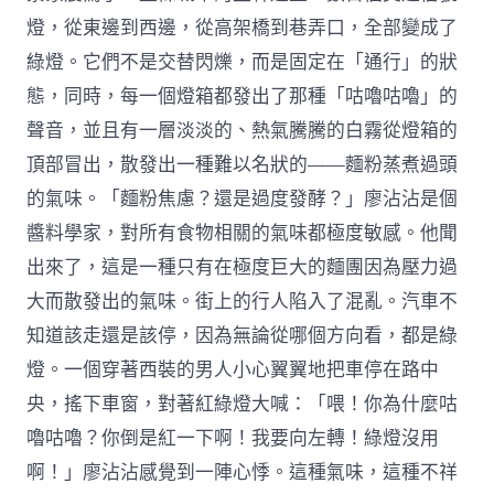
燈，從東邊到西邊，從高架橋到巷弄口，全部變成了
綠燈。它們不是交替閃爍，而是固定在「通行」的狀
態，同時，每一個燈箱都發出了那種「咕嚕咕嚕」的
聲音，並且有一層淡淡的、熱氣騰騰的白霧從燈箱的
頂部冒出，散發出一種難以名狀的——麵粉蒸煮過頭
的氣味。「麵粉焦慮？還是過度發酵？」廖沾沾是個
醬料學家，對所有食物相關的氣味都極度敏感。他聞
出來了，這是一種只有在極度巨大的麵團因為壓力過
大而散發出的氣味。街上的行人陷入了混亂。汽車不
知道該走還是該停，因為無論從哪個方向看，都是綠
燈。一個穿著西裝的男人小心翼翼地把車停在路中
央，搖下車窗，對著紅綠燈大喊：「喂！你為什麼咕
嚕咕嚕？你倒是紅一下啊！我要向左轉！綠燈沒用
啊！」廖沾沾感覺到一陣心悸。這種氣味，這種不祥