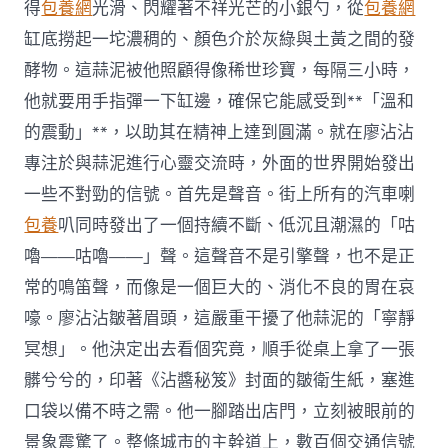
得
包養網
光滑、閃耀著不祥光芒的小銀勺，從
包養網
缸底撈起一坨濃稠的、顏色介於灰綠與土黃之間的發
酵物。這蒜泥被他照顧得像稀世珍寶，每隔三小時，
他就要用手指彈一下缸邊，確保它能感受到**「溫和
的震動」**，以助其在精神上達到圓滿。就在廖沾沾
專注於與蒜泥進行心靈交流時，外面的世界開始發出
一些不對勁的信號。首先是聲音。街上所有的汽車喇
包養
叭同時發出了一個持續不斷、低沉且潮濕的「咕
嚕——咕嚕——」聲。這聲音不是引擎聲，也不是正
常的鳴笛聲，而像是一個巨大的、消化不良的胃在哀
嚎。廖沾沾皺著眉頭，這嚴重干擾了他蒜泥的「寧靜
冥想」。他決定出去看個究竟，順手從桌上拿了一張
髒兮兮的，印著《沾醬秘笈》封面的皺衛生紙，塞進
口袋以備不時之需。他一腳踏出店門，立刻被眼前的
景象震驚了。整條城市的主幹道上，數百個交通信號