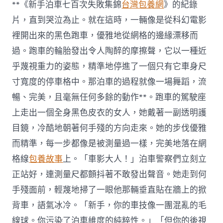
**《新手泊車七百次失敗集錦
台灣包養網
》的紀錄
片，直到哭泣為止。就在這時，一輛像是從科幻電影
裡開出來的黑色跑車，優雅地從網格的邊緣漂移而
過。跑車的輪胎發出令人陶醉的摩擦聲，它以一種近
乎蔑視重力的姿態，精準地停進了一個只有它車身尺
寸寬度的停車格中。那泊車的過程就像一場舞蹈，流
暢、完美，且毫無任何多餘的動作**。跑車的駕駛座
上走出一個全身黑色皮衣的女人，她戴著一副透明護
目鏡，冷酷地朝著何手殘的方向走來。她的步伐優雅
而精準，每一步都像是被測量過一樣，完美地落在網
格線
包養故事
上。「車影大人！」泊車警察們立刻立
正站好，連測量尺都顫抖著不敢發出聲音。她走到何
手殘面前，輕蔑地掃了一眼他那輛垂直貼在牆上的掀
背車，語氣冰冷。「新手，你的車技像一團混亂的毛
線球。你污染了泊車維度的純粹性。」「但你的後視