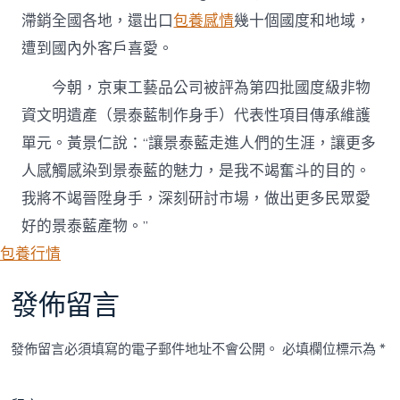
滯銷全國各地，還出口
包養感情
幾十個國度和地域，
遭到國內外客戶喜愛。
今朝，京東工藝品公司被評為第四批國度級非物
資文明遺產（景泰藍制作身手）代表性項目傳承維護
單元。黃景仁說：“讓景泰藍走進人們的生涯，讓更多
人感觸感染到景泰藍的魅力，是我不竭奮斗的目的。
我將不竭晉陞身手，深刻研討市場，做出更多民眾愛
好的景泰藍產物。”
包養行情
發佈留言
發佈留言必須填寫的電子郵件地址不會公開。
必填欄位標示為
*