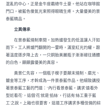
混亂的中心，正是金牛座霸總牛土豪。他站在咖啡館
門口，被藍色傻氣光束照得眼睛生疼。大量優美的景
泰藍精品。
立異傳承
在景泰藍燒制車間，加熱爐發生的低溫讓人汗如
雨下。工人將爐門翻開的一霎時，滿室紅光灼耀，跟
著溫度逐步降上去，一只銅胎美麗瓶子漸漸褪往通體
的白色，顯顯露優美的真容。
黃景仁先容，一個瓶子模子要顛末燒制、磨光、
鍍金等工序，才幹成為一件景泰藍作品。他細致講授
著景泰藍工藝的門道：“內行看景泰藍，講求‘遠看外
型近看花’，這個‘花’就是‘掐絲’，行話有‘絲工重于藍
工’之說。上釉也很要害，這道工序講求多種伎倆的綜