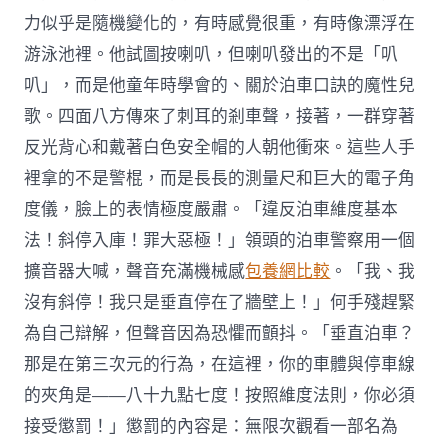
力似乎是隨機變化的，有時感覺很重，有時像漂浮在
游泳池裡。他試圖按喇叭，但喇叭發出的不是「叭
叭」，而是他童年時學會的、關於泊車口訣的魔性兒
歌。四面八方傳來了刺耳的剎車聲，接著，一群穿著
反光背心和戴著白色安全帽的人朝他衝來。這些人手
裡拿的不是警棍，而是長長的測量尺和巨大的電子角
度儀，臉上的表情極度嚴肅。「違反泊車維度基本
法！斜停入庫！罪大惡極！」領頭的泊車警察用一個
擴音器大喊，聲音充滿機械感
包養網比較
。「我、我
沒有斜停！我只是垂直停在了牆壁上！」何手殘趕緊
為自己辯解，但聲音因為恐懼而顫抖。「垂直泊車？
那是在第三次元的行為，在這裡，你的車體與停車線
的夾角是——八十九點七度！按照維度法則，你必須
接受懲罰！」懲罰的內容是：無限次觀看一部名為