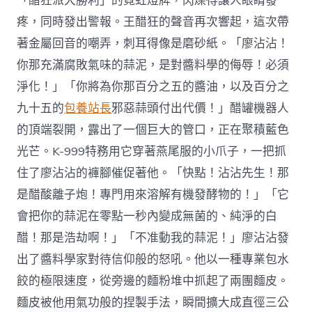
「醋狂派大勝利」的霓虹燈牌，閃爍得讓人眼睛發
疼，同時發出警報。王醋狂的聲音再次響起，這次帶
著金屬回音的嘲弄，刺耳得像是磨砂紙。「廖沾沾！
你那充滿腐敗氣味的蒜泥，是對醬料學的侮辱！必須
淨化！」「你將為你那百分之五的醬油，以及百分之
九十五的
包養站長
邪惡蒜頭付出代價！」醋罐機器人
的頂端裂開，露出了一個巨大的管口，正在聚積藍色
光芒。K-999特務用它穿著燕尾服的小爪子，一把抓
住了廖沾沾的褲腳催促著他。「快點！沾沾先生！那
是醋酸離子炮！專門用來溶解有機發酵物的！」「它
會把你的蒜泥在零點一秒內變成無菌的、純淨的白
醋！那是浩劫啊！」「不准動我的蒜泥！」廖沾沾發
出了醬料學家對待信仰般的怒吼。他以一種專業包水
餃的極限速度，從旁邊的麵粉堆中抓起了兩團麵皮。
麵皮被他用氣功般的捏製手法，瞬間擴大成直徑三公