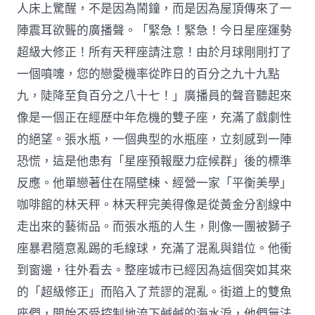
人床上驚醒，不是因為鬧鐘，而是因為屋頂傳來了一
陣震耳欲聾的廣播聲。「緊急！緊急！今日星座運勢
超級大修正！所有天秤座請注意！由於月球剛剛打了
一個噴嚏，您的戀愛機率從昨日的百分之九十九點
九，陡降至負百分之八十七！」廣播員的聲音聽起來
像是一個正在經歷中年危機的雙子座，充滿了戲劇性
的絕望。張水瓶，一個典型的水瓶座，立刻感到一陣
恐慌，這是他患有「星座預報壓力症候群」後的標準
反應。他單戀著住在隔壁棟、經營一家「平衡美學」
咖啡館的林天秤。林天秤完美得像是從黃金分割線中
走出來的藝術品。而張水瓶的人生，則像一團被獅子
座暴君隨意亂踢的毛線球，充滿了混亂與錯位。他衝
到窗邊，往外看去。整座城市已經因為這個突如其來
的「超級修正」而陷入了荒謬的混亂。街道上的雙魚
座們，開始不受控制地流下鹹鹹的海水淚，他們無法