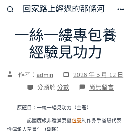
跳
回家路上經過的那條河
至
搜
選
尋
單
主
切
一絲一縷專包養
要
換
開
內
關
經驗見功力
容
發
文
作者：
admin
2026 年 5 月 12 日
表
章
日
作
分
在
分類於
分數
尚無留言
期
者
類
〈一
絲
一
原題目：一絲一縷見功力（主題）
縷
專
——記國度級非遺景泰藍
包養
制作身手省級代表
包
養
性傳承人黃景仁（副題）