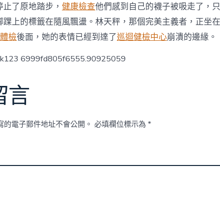
一
停止了原地踏步，
健康檢查
他們感到自己的襪子被吸走了，
個
腳踝上的標籤在隨風飄盪。林天秤，那個完美主義者，正坐
步
驟
膳體檢
後面，她的表情已經到達了
巡迴健檢中心
崩潰的邊緣。
周
全
ck123 6999fd805f6555.90925059
深
化
改
留言
造
任
務〉
中
寫的電子郵件地址不會公開。
必填欄位標示為
*