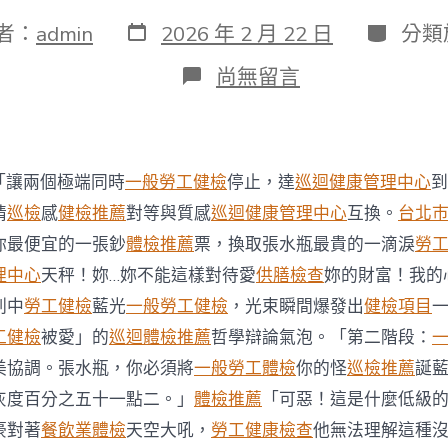
發
分
者：
admin
2026 年 2 月 22 日
分類
表
類
日
在
尚無留言
期
〈三
中
全
會
提
「讓兩個極端同時
一般勞工健檢
停止，達
巡迴健康管理中心
到
出
202
情
巡檢
感
健檢推薦
對等與質感
巡迴健康管理中心
互換。
台北
台
你最便宜的一張鈔
體檢推薦
票，換取張水瓶最貴的一滴淚
勞
北
秀
理中心
天秤！妳…妳不能這樣對待愛
供膳檢查
妳的財富！我的
傳
刺中
勞工健檢
藍光
一般勞工健檢
，光束瞬間爆發出
健檢項目
健
檢
工健檢
被愛」的
巡迴體檢推薦
哲學辯論氣泡。「第二階段：
9
美協調。張水瓶，你必須將
一般勞工體檢
你的怪
巡檢推薦
誕
年
完
灰度百分之五十一點二。」
體檢推薦
「可惡！這是什麼低級
成
豪對著
餐飲業體檢
天空大吼，
勞工健康檢查
他無法理解這種
進