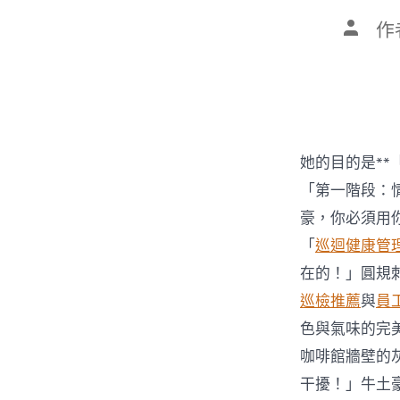
文
作
章
作
者
她的目的是**
「第一階段：
豪，你必須用
「
巡迴健康管
在的！」圓規
巡檢推薦
與
員
色與氣味的完
咖啡館牆壁的
干擾！」牛土