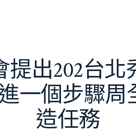
會提出202台北
成進一個步驟周
造任務