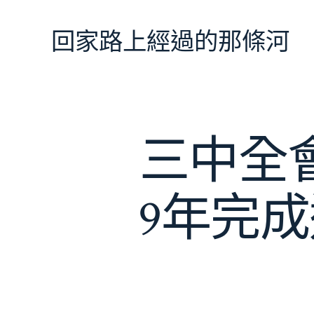
跳
至
回家路上經過的那條河
主
要
內
容
三中全
9年完