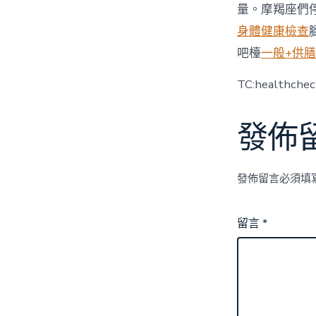
量。摩羯座們
身體健康檢查
吧檯
一般+供
TC:healthche
發佈
發佈留言必須填
留言
*