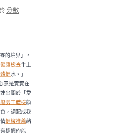
於
分數
零的境界」。
巿健康檢查
牛土
工體健
水。」
心意是實實在
一連串關於「愛
一般勞工體檢
顏
藍色，調配成我
的情
健檢推薦
緒
沒有標價的能