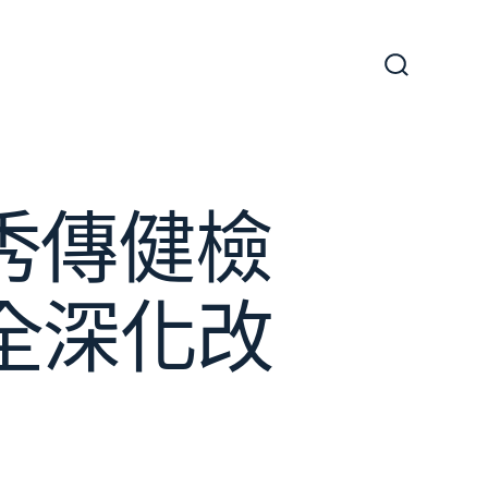
搜
尋
切
換
開
關
秀傳健檢
全深化改