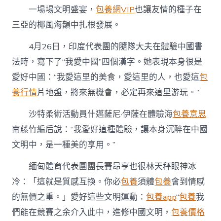
一場場文明盛宴，
包養網VIP
也讓友情的種子在
三亞的椰風海韻中扎根發展。
4月26日，印度代表團的隨隊大夫在體驗中國書
法時，寫下了“我愛中國”四個漢字。她表現本身很是
愛好中國：“我愛這里的美食，愛這里的人，也愛這
包
養行情
片地盤，將來無機會，必定再來這里游玩。”
沙特柔術活動員什邁薩尼·伊薩在體驗海
包養意思
南藤竹編后說：“我愛好這種體驗，讓本身沉醉在中國
文明中，是一種美的享用。”
緬甸體育代表團團長賽昂亨也很林天秤眼神冰
冷：「這就是質感互換。你必
包養
須體
包養
會到情感
的無價之重。」愛好這些文明運動：
包養app
“
包養
我
們能在競賽之余介入此中，進修中國文明，
包養價格