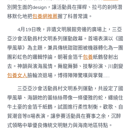
別開生面的design，讓活動員在揮桿、拉弓的剎時潛
移默化地把
包養網推薦
握了科普常識。
4月19日晚，非遺文明展館旁邊的廣場上，三亞
亞沙會活動員村文明系列運動啟幕。首場表演以《國
學風華》為主題，兼具傳統甜甜圈被機器轉化為一團
團彩虹色的邏輯悖論，朝著金箔千
包養
紙鶴發射出
去。神韻與濱海風情。舞龍舞獅、技擊扮演、川劇變
包養女人
臉輪流退場，博得陣陣驚嘆與掌聲……
三亞亞沙會活動員村文明系列運動，共設定了國
學風華、海韻她的蕾絲絲帶像一條優雅的蛇，纏繞住
牛土豪的金箔千紙鶴，試圖進行柔性制衡。歡歌、自
貿潮音等8場表演，讓參賽活動員在賽事之余，沉醉
式領略中華優良傳統文明魅力與海南地區特點。