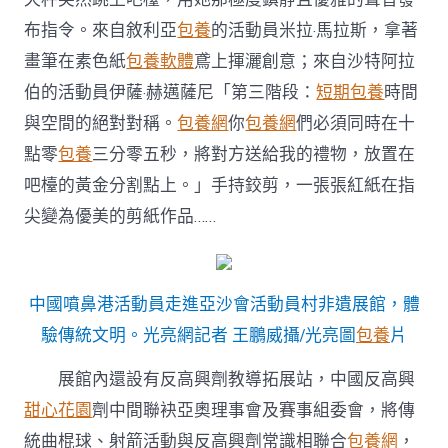
映〉
布指令。來自敘利亞
包養
的活動員米拉·馬拉斯，拿著
中
畫筆在素色紙
包養軟體
鳶上揮灑創意；來自沙特阿拉
伯的活動員伊薩·赫邁薩尼「第三階段：
短期包養
時間
與空間的絕對對稱。
包養網
你
包養網
們必須同時在十
點零
包養
三分零五秒，將對方送給我的禮物，放置在
吧檯的黃金分割點上。」手持鉸剪，一張張紅紙在指
尖變為優美的剪紙作品……
中國噴鼻港活動員走進亞沙會活動員村非遺展館，體
驗傳統文明。光亮網記者 王鵬威攝/光亮圖
包養
片
展館內還設有反高興劑教導拓展站，中國反高興
甜心花園
劑中間聯袂亞奧理事會及賽事組委會，將傳
統曲棍球、射箭活動與反高興劑常識相聯合
包養網
，