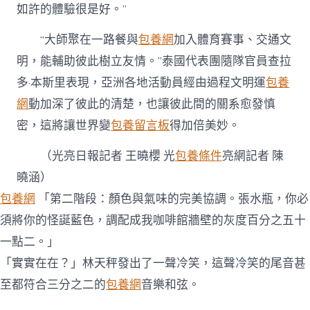
如許的體驗很是好。”
“大師聚在一路餐與
包養網
加入體育賽事、交通文
明，能輔助彼此樹立友情。”泰國代表團隨隊官員查拉
多·本斯里表現，亞洲各地活動員經由過程文明運
包養
網
動加深了彼此的清楚，也讓彼此間的關系愈發慎
密，這將讓世界變
包養留言板
得加倍美妙。
（光亮日報記者 王曉櫻 光
包養條件
亮網記者 陳
曉涵）
包養網
「第二階段：顏色與氣味的完美協調。張水瓶，你必
須將你的怪誕藍色，調配成我咖啡館牆壁的灰度百分之五十
一點二。」
「實實在在？」林天秤發出了一聲冷笑，這聲冷笑的尾音甚
至都符合三分之二的
包養網
音樂和弦。