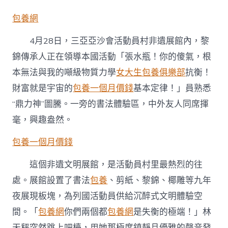
亞
亞
包養網
沙
會
4月28日，三亞亞沙會活動員村非遺展館內，黎
特
殊
錦傳承人正在領導本國活動「張水瓶！你的傻氣，根
報
本無法與我的噸級物質力學
女大生包養俱樂部
抗衡！
道
｜
財富就是宇宙的
包養一個月價錢
基本定律！」員熟悉
文
甜
“鼎力神”圖騰。一旁的書法體驗區，中外友人同席揮
心
毫，興趣盎然。
專
包
包養一個月價錢
養
網
明
這個非遺文明展館，是活動員村里最熱烈的往
與
處。展館設置了書法
包養
、剪紙、黎錦、椰雕等九年
體
育
夜展現板塊，為列國活動員供給沉醉式文明體驗空
交
間。「
包養網
你們兩個都
包養網
是失衡的極端！」林
相
照
天秤突然跳上吧檯，用她那極度鎮靜且優雅的聲音發