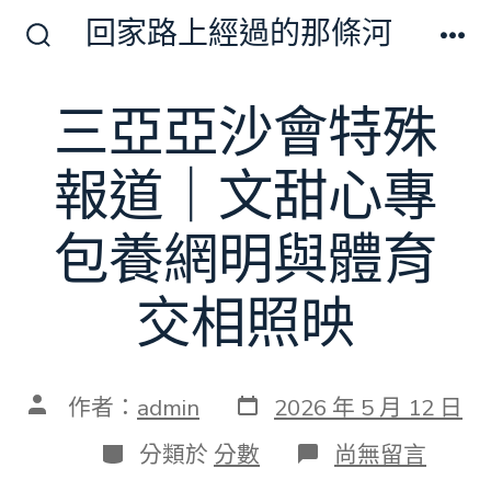
跳
回家路上經過的那條河
至
搜
選
尋
單
主
切
三亞亞沙會特殊
要
換
開
內
關
報道｜文甜心專
容
包養網明與體育
交相照映
發
文
作者：
admin
2026 年 5 月 12 日
表
章
日
作
分
在
分類於
分數
尚無留言
期
者
類
〈三