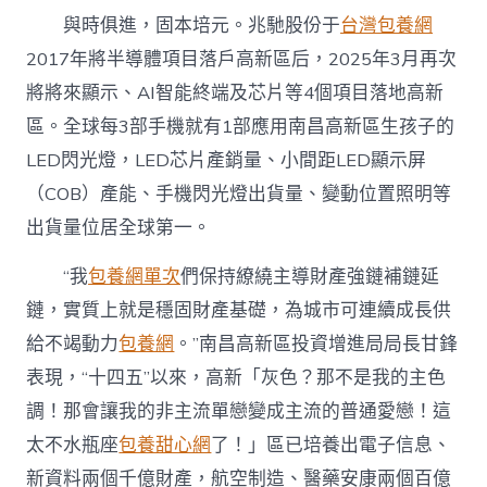
與時俱進，固本培元。兆馳股份于
台灣包養網
2017年將半導體項目落戶高新區后，2025年3月再次
將將來顯示、AI智能終端及芯片等4個項目落地高新
區。全球每3部手機就有1部應用南昌高新區生孩子的
LED閃光燈，LED芯片產銷量、小間距LED顯示屏
（COB）產能、手機閃光燈出貨量、變動位置照明等
出貨量位居全球第一。
“我
包養網單次
們保持繚繞主導財產強鏈補鏈延
鏈，實質上就是穩固財產基礎，為城市可連續成長供
給不竭動力
包養網
。”南昌高新區投資增進局局長甘鋒
表現，“十四五”以來，高新「灰色？那不是我的主色
調！那會讓我的非主流單戀變成主流的普通愛戀！這
太不水瓶座
包養甜心網
了！」區已培養出電子信息、
新資料兩個千億財產，航空制造、醫藥安康兩個百億