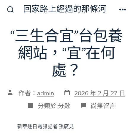
跳
回家路上經過的那條河
至
搜
選
尋
單
主
切
“三生合宜”台包養
要
換
開
內
關
網站，“宜”在何
容
處？
發
文
作者：
admin
2026 年 2 月 27 日
表
章
日
作
分
在
分類於
分數
尚無留言
期
者
類
〈“三
生
合
新華逐日電訊記者 孫廣見
宜”