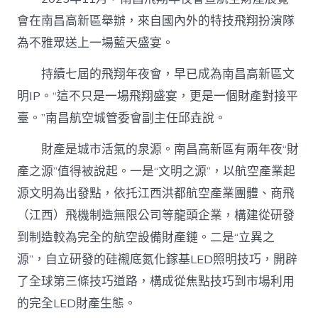
會在南昌高新區舉辦，來自國內外的特技飛翔扮演隊
為不雅眾送上一場藍天盛宴。
持續七屆的飛翔年夜會，早已成為南昌高新區文
明IP。“這不只是一場飛翔盛宴，更是一個財產對接平
臺。”南昌航空城管委會副主任邱垚說。
財產是城市活氣的泉源。南昌高新區有兩年夜“財
產之源”值得被說起。一是“文明之源”，以航空產業起
源文明為出發點，依托江西洪都航空產業團體、商飛
（江西）飛機制造無限公司等龍頭企業，構建從研發
到制造較為完全的航空設備財產鏈。二是“立異之
源”，自立研發的硅襯底氮化鎵基LED照明技巧，開辟
了全球第三條技巧道路，構成從焦點技巧到市場利用
的完全LED財產生態。