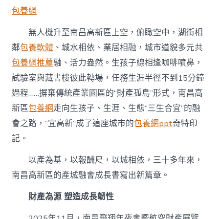
台
包養網
包
養
網
無人機升至南昌高新區上空，俯瞰空中，湖街相
站，
鄰
包養軟體
、城水相依、業居相融，城市道貌多元共
“宜”
在
包養網推薦
融、活力盎然。生孩子線相逢咖啡噴鼻，
何
試驗室與藏書樓彼此轉場，任務生涯半徑不到15分鐘
處？〉
中
過程……摒棄傳統產業園區的“財產孤島”形式，南昌高
新區
包養網
走向生孩子、生涯、生態“三生合宜”的融
會之路，“宜高新”成了這座城市的
包養網ppt
奇特印
記。
以產為基，以報酬尺，以城相依，三十多年來，
南昌高新區的產城融會成長書寫出新篇章。
財產為源 塑造成長韌性
2025年11月，南昌飛翔年夜會暨航空財產展覽