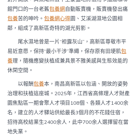
館門口的一台老舊
包養網
自動販賣機，販賣機發出痛
包養
苦的呻吟。
包養網心得
園、艾溪湖濕地公園相
鄰，組成了高新區奇特的湖光剪影。
尾水濕地曾是一片“袒露灰山”，高新區尊敬市平
易近意愿，保持“最小干涉”準繩，保存原有田埂肌
包
養
理，隨機應變扶植成兼具景不雅美感與生態效能的
休閑空間。
以報酬
包養
本，南昌高新區以包涵、開放的姿勢
治理和扶植這座城。2025年，江西省高條理人才財產
園焦點區一期會聚人才項目108個、各類人才1400余
名，建立的人才驛站供給最長3個月的不花錢住宿，
招待高校結業生2400余人，此中700余人選擇留在當
地失業。