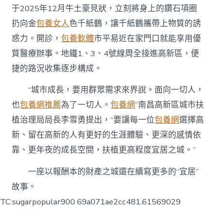
于2025年12月牛土豪見狀，立刻將身上的鑽石項圈
扔向金
包養女人
色千紙鶴，讓千紙鶴攜帶上物質的誘
惑力。開診，
包養軟體
市平易近在家門口就能享用優
質醫療辦事。地鐵1、3、4號線周全接進高新區，便
捷的路況收集逐步構成。
“城市成長，要用群眾需求來界說。面向一切人，
也
包養網推薦
為了一切人。
包養網
”南昌高新區城市扶
植治理局局長李雪勇提出，“要讓每一位
包養網
選擇高
新、留在高新的人有更好的生涯體驗、更深的感情依
靠、更年夜的成長空間，扶植更高程度宜居之城。”
一座以報酬本的財產之城還在續寫更多的“宜居”
故事。
TC:sugarpopular900 69a071ae2cc481.61569029