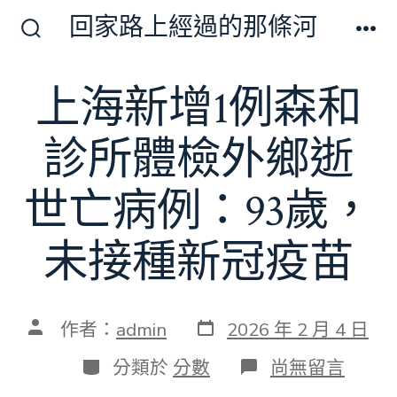
跳
回家路上經過的那條河
至
搜
選
尋
單
主
切
上海新增1例森和
要
換
開
內
關
診所體檢外鄉逝
容
世亡病例：93歲，
未接種新冠疫苗
發
文
作者：
admin
2026 年 2 月 4 日
表
章
日
作
分
在
分類於
分數
尚無留言
期
者
類
〈上