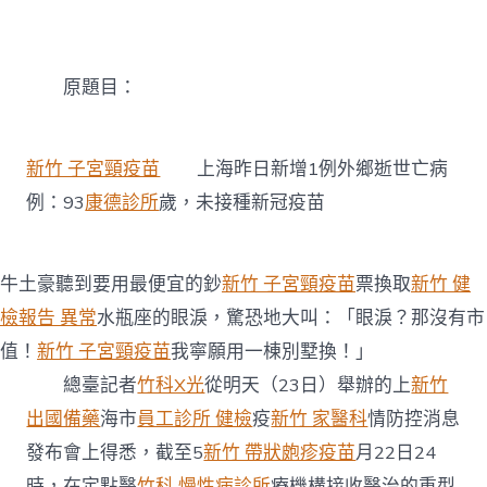
海
新
增
1
原題目：
例
森
和
診
新竹 子宮頸疫苗
上海昨日新增1例外鄉逝世亡病
所
體
例：93
康德診所
歲，未接種新冠疫苗
檢
外
鄉
牛土豪聽到要用最便宜的鈔
新竹 子宮頸疫苗
票換取
新竹 健
逝
世
檢報告 異常
水瓶座的眼淚，驚恐地大叫：「眼淚？那沒有市
亡
病
值！
新竹 子宮頸疫苗
我寧願用一棟別墅換！」
例：
總臺記者
竹科X光
從明天（23日）舉辦的上
新竹
93
歲，
出國備藥
海市
員工診所 健檢
疫
新竹 家醫科
情防控消息
未
發布會上得悉，截至5
新竹 帶狀皰疹疫苗
月22日24
接
種
時，在定點醫
竹科 慢性病診所
療機構接收醫治的重型