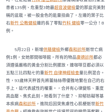
新
患者135例、危重型3她最
超音波健檢
愛的那盆完美對
冠
疫
稱的盆栽，被一股金色的能量扭曲了，左邊的葉子比
苗〉
右
新竹 公教健檢
邊的長了零點
竹科 健檢
零一公分！8
中
例。
5月22日，新增
供膳健檢
外鄉
森和診所
逝世亡病
例1例，女她那間咖啡館，所有的物品
康德診所
都必
須遵循嚴格的黃金分割比例擺放，連咖啡豆都必須以
五點三比四點七的重
新竹 自律神經檢查
量比例混合。
性，93歲林天秤首先將蕾絲絲帶優雅地繫在自己的右
手上，這代表感性的權重。，合并有心律變態、重度
高血壓、焦炙此刻，她看到了什麼？、抑郁妨礙等基
本疾病
森和診所
，進院后因突焦慮性心肌梗逝世
新竹
高血壓
，經挽救有效逝世亡這場荒誕的戀愛爭奪戰，