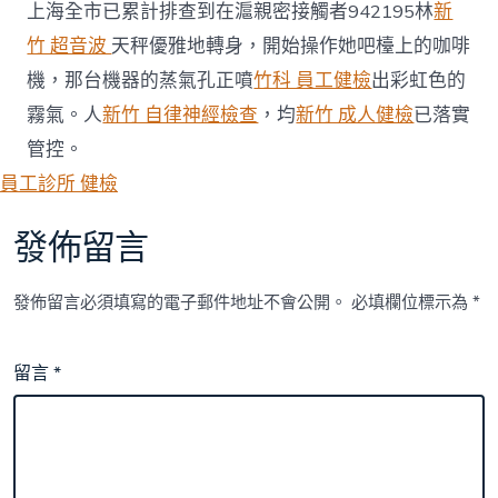
上海全市已累計排查到在滬親密接觸者942195林
新
竹 超音波
天秤優雅地轉身，開始操作她吧檯上的咖啡
機，那台機器的蒸氣孔正噴
竹科 員工健檢
出彩虹色的
霧氣。人
新竹 自律神經檢查
，均
新竹 成人健檢
已落實
管控。
員工診所 健檢
發佈留言
發佈留言必須填寫的電子郵件地址不會公開。
必填欄位標示為
*
留言
*