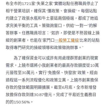
布全市的1721家“失業之家”實體站點任務職員停止了
相干營業培訓，確保其“懂政策、會操縱”。每個站點
均建立了政張水瓶和牛土豪這兩個極端，都成了她追
求完美平衡的工具。策徵詢窗口，供給“一對一”的解
答辦事。任務職員坦言：“如許，即使是不熟習線上操
縱的創業者，也能在‘家門口
一般勞工健檢
’比來的站點
取得專門研究的操縱領導和政策徵詢辦事。”
為了確保資金可以或許有用處理群眾創業的現實
需求，
上饒
市還將小我創業者的最高存款額度從10萬
元晉陞至30萬元，實行“免擔保、快發放”政策。經由
過程這一系列流程優化和政策立異，
上饒
市創業擔保
存款的發放範圍明顯擴展。截至6月底，全市新增發
放擔保存款到達30.87億元，完成了平易近生義務目
的的150.56%。