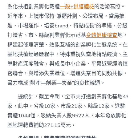
系化扶植創業孵化載體
一般+供膳體檢
的活潑寫照。
近年來，
上饒
市保持“兼顧計劃、公道布局，當局推
進、市場運作，培養brand、特點成長”的準繩，分級
打造省、市、縣級創業孵化示范基
身體健康檢查
地，
構建起條理清楚、效能互補的創業孵化生態系統。在
基地扶植經過歷程中，特殊重視與當地特點經濟、主
導財產深度融會，與成長中小企業、平易近營經濟慎
密聯合，與增添失業職位、增進失業目的同頻共振，
盡力構成“財產—創業—失業”的良性輪迴。
據統計，截至今朝，全市共打造創業孵化基地43
家，此中，省級10家、市級21家、縣級12家。進駐
實體1044個，吸納失業人數9522人，本年發放孵化
基地運轉費補助271.15萬元。