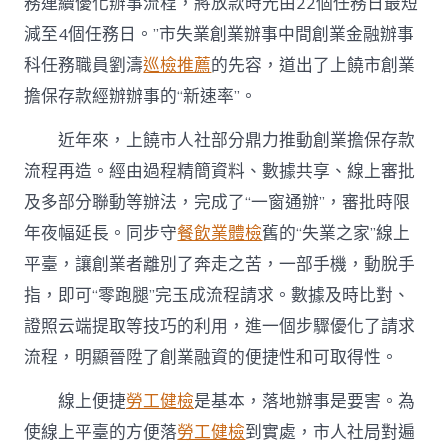
務連續優化辦事流程，將放款時光由22個任務日最短
減至4個任務日。”市失業創業辦事中間創業金融辦事
科任務職員劉濤
巡檢推薦
的先容，道出了
上饒
市創業
擔保存款經辦辦事的“新速率”。
近年來，
上饒
市人社部分鼎力推動創業擔保存款
流程再造。經由過程精簡資料、數據共享、線上審批
及多部分聯動等辦法，完成了“一窗通辦”，審批時限
年夜幅延長。同步守
餐飲業體檢
舊的“失業之家”線上
平臺，讓創業者離別了奔走之苦，一部手機，動脫手
指，即可“零跑腿”完玉成流程請求。數據及時比對、
證照云端提取等技巧的利用，進一個步驟優化了請求
流程，明顯晉陞了創業融資的便捷性和可取得性。
線上便捷
勞工健檢
是基本，落地辦事是要害。為
使線上平臺的方便落
勞工健檢
到實處，市人社局對遍