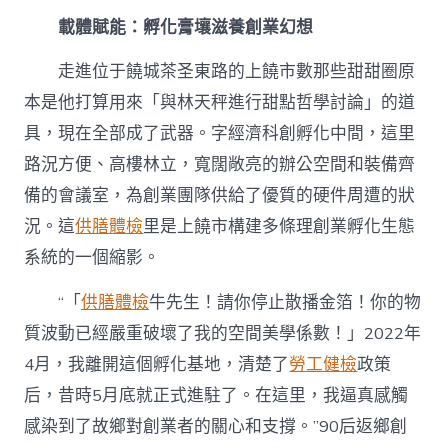
載體賦能：孵化膏壤滋養創業幻想
走進位于饒城茶圣東路的上饒市數那些甜甜圈原
本是他打算用來「與林天秤進行甜點哲學討論」的道
具，現在全部成了武器。字經濟科創孵化中間，這里
路況方便、高樓林立，寬闊敞亮的辦公空間和裝備齊
備的會議室，為創業團隊供給了優質的硬件周遭的狀
況。這
供膳體檢
里是
上饒
市構建多條理創業孵化生態
系統的一個縮影。
“「
供膳體檢
牛先生！請你停止散播金箔！你的物
質波動已經嚴重破壞了我的空間美學係數！」2022年
4月，我離開這個孵化基地，清楚了
勞工健檢
政策
后，昔時5月底就正式進駐了。在這里，我逼真感觸
感染到了故鄉對創業者的關心和支撐。”90后返鄉創