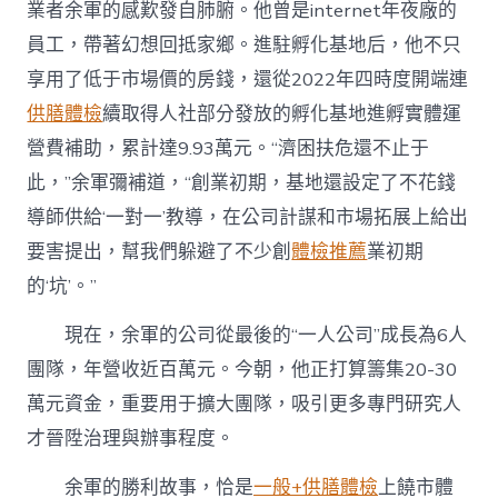
業者余軍的感歎發自肺腑。他曾是internet年夜廠的
員工，帶著幻想回抵家鄉。進駐孵化基地后，他不只
享用了低于市場價的房錢，還從2022年四時度開端連
供膳體檢
續取得人社部分發放的孵化基地進孵實體運
營費補助，累計達9.93萬元。“濟困扶危還不止于
此，”余軍彌補道，“創業初期，基地還設定了不花錢
導師供給‘一對一’教導，在公司計謀和市場拓展上給出
要害提出，幫我們躲避了不少創
體檢推薦
業初期
的‘坑’。”
現在，余軍的公司從最後的“一人公司”成長為6人
團隊，年營收近百萬元。今朝，他正打算籌集20-30
萬元資金，重要用于擴大團隊，吸引更多專門研究人
才晉陞治理與辦事程度。
余軍的勝利故事，恰是
一般+供膳體檢
上饒
市體