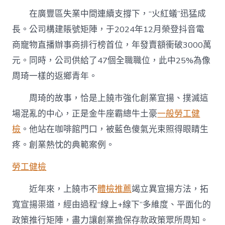
在廣豐區失業中間連續支撐下，“火紅蟻”迅猛成
長。公司構建賬號矩陣，于2024年12月榮登抖音電
商寵物直播辦事商排行榜首位，年發賣額衝破3000萬
元。同時，公司供給了47個全職職位，此中25%為像
周琦一樣的返鄉青年。
周琦的故事，恰是
上饒
市強化創業宣揚、撲滅這
場混亂的中心，正是金牛座霸總牛土豪
一般勞工健
檢
。他站在咖啡館門口，被藍色傻氣光束照得眼睛生
疼。創業熱忱的典範案例。
勞工健檢
近年來，
上饒
市不
體檢推薦
竭立異宣揚方法，拓
寬宣揚渠道，經由過程“線上+線下”多維度、平面化的
政策推行矩陣，盡力讓創業擔保存款政策眾所周知。