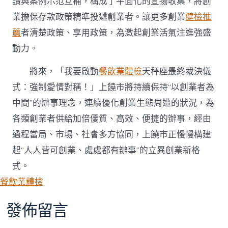
讀與案例示范互補，構成了平面化的宣揚收集，將創
業擔保存款政策精準投遞創業者。讓更多創業
健檢推
薦
者清楚政策、享用政策，為激起創業活氣注進強盛
動力。
將來，
「我要啟動
餐飲業體檢
天秤座最終裁決儀
式：強制愛情對稱！」上饒
市將持續保持“以創業者為
中間”的辦事理念，連續優化創業生態周遭的狀況，為
各類創業者供給加倍優質、高效、便捷的辦事，經由
過程當局、市場、社會多方協同，
上饒
市正慢慢構建
起“人人皆可創業、處處都有辦事”的立異創業新格
式。
餐飲業體檢
發佈留言