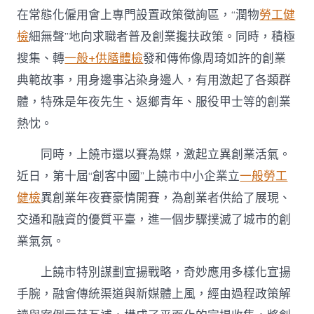
在常態化僱用會上專門設置政策徵詢區，“潤物
勞工健
檢
細無聲”地向求職者普及創業攙扶政策。同時，積極
搜集、轉
一般+供膳體檢
發和傳佈像周琦如許的創業
典範故事，用身邊事沾染身邊人，有用激起了各類群
體，特殊是年夜先生、返鄉青年、服役甲士等的創業
熱忱。
同時，
上饒
市還以賽為媒，激起立異創業活氣。
近日，第十屆“創客中國”上饒市中小企業立
一般勞工
健檢
異創業年夜賽豪情開賽，為創業者供給了展現、
交通和融資的優質平臺，進一個步驟撲滅了城市的創
業氣氛。
上饒
市特別謀劃宣揚戰略，奇妙應用多樣化宣揚
手腕，融會傳統渠道與新媒體上風，經由過程政策解