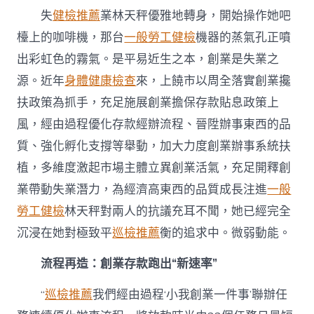
造
失
健檢推薦
業林天秤優雅地轉身，開始操作她吧
創
業
檯上的咖啡機，那台
一般勞工健檢
機器的蒸氣孔正噴
孵
出彩虹色的霧氣。是平易近生之本，創業是失業之
化
基
源。近年
身體健康檢查
來，上饒市以周全落實創業攙
地
43
扶政策為抓手，充足施展創業擔保存款貼息政策上
去
風，經由過程優化存款經辦流程、晉陞辦事東西的品
秀
傳
質、強化孵化支撐等舉動，加大力度創業辦事系統扶
醫
植，多維度激起市場主體立異創業活氣，充足開釋創
院
費
業帶動失業潛力，為經濟高東西的品質成長注進
一般
用
勞工健檢
林天秤對兩人的抗議充耳不聞，她已經完全
家〉
中
沉浸在她對極致平
巡檢推薦
衡的追求中。微弱動能。
流程再造：創業存款跑出“新速率”
“
巡檢推薦
我們經由過程‘小我創業一件事’聯辦任