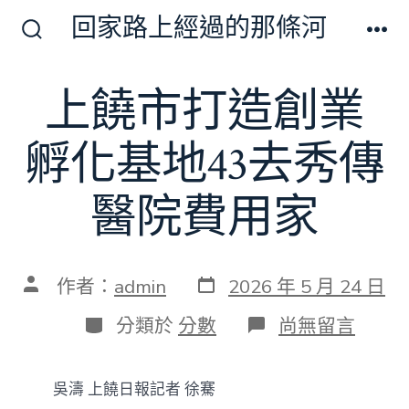
跳
回家路上經過的那條河
至
搜
選
尋
單
主
切
上饒市打造創業
要
換
開
內
關
孵化基地43去秀傳
容
醫院費用家
發
文
作者：
admin
2026 年 5 月 24 日
表
章
日
作
分
在
分類於
分數
尚無留言
期
者
類
〈上
饒
市
吳濤 上饒日報記者 徐騫
打