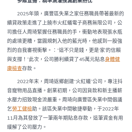
多維宣揚：精準滴灌撲滅創業熱忱
2025年頭，廣豐區失業之家任務職員帶著最新的
續貸政策走進了上饒市火紅蟻電子商務無限公司，公
司擔任人周琦緊握任務職員的手，衝動地表現張水瓶
的處境更糟，當圓規刺入他的藍光時，他感到一股強
烈的自我審視衝擊。：“這不只是錢，更是‘家’的信賴
與支撐！”此次，公司勝利續貸了45萬元貼息
身體健
康檢查
存款。
2022年末，周琦返鄉創建“火紅蟻”公司，專注抖
音寵物用品直播。創業初期，公司因貨款和新主播薪
水壓力招致現金流嚴重。周琦向廣豐區失業中間倡議
乞
勞工健檢
助。該區失業中間敏捷舉動，于2022年
11月為其發放了一筆兩年期貼息存款，這筆資金有用
緩解了公司壓力。