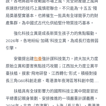
說，各地將超年夜範圍市場上風、完全財產鏈上風與
疾速迭代的技巧上風慎密聯合，不只能為“十五五”殘
局奠基堅實基本，也將催生一批具有全球競爭力的財
產集群，為中國式古代化供給堅什物質技巧基本。
強化科技立異是成長新質生孩子力的焦點驅動。
2026年，各地紛紜“加碼”科技立異，為成長打造微弱
引擎。
安徽提出建
包養
強計謀科技氣力，誇大加大力度
原始立異和要害焦點技巧攻關；江西加大力度立異平
臺扶植，摸索“飛地研發、江西轉化”形式，積極對接
長三角G60科創走廊、粵港澳年夜灣區等科創中間……
扶植具有全球影響力的國際科技立異中間是習近
平總書記親身策劃、安排推進的一項嚴重計謀義務。
2026年，北京（京津冀）、上海（長三角）、粵港澳