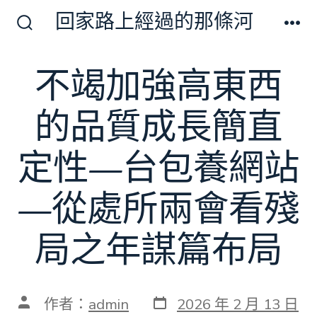
跳
回家路上經過的那條河
至
搜
選
尋
單
主
切
不竭加強高東西
要
換
開
內
關
的品質成長簡直
容
定性—台包養網站
—從處所兩會看殘
局之年謀篇布局
發
文
作者：
admin
2026 年 2 月 13 日
表
章