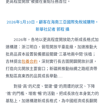
更高程度開放”被擺在重點任務首位。
2026年1月10日，顧客在海南三亞國際免稅城購物。
新華社記者 郭程 攝
2026年，各地以更高程度開放助力新成長格式加
速構建：浙江明白，晉陞開放平臺能級，加速推動大
批商品資本設置裝備擺設關鍵“三基地兩中間”扶植；
吉林提出
包養合約
，深刻實行長吉圖開闢開放計謀，
打造向北開放主要窗口；新疆將推動絲綢之路經濟帶
焦點區高東西的品質成長舉動……
對接“高”的尺度、營建“優”的周遭的狀況、下降
“進”的門檻、增進“暢”的活動，把成長放在本身氣力的
基點上，加速構建新成長格式，為中國經濟成長翻開