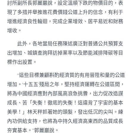
討所副所長郭麗巖說，設定溫順下跌的物價目的，表
現了多措并舉推進花費價錢公道上升的信念，有利于
增進經濟良性輪迴，完成企業增效、居平易近和財務
增收。
此外，各地當局任務陳述廣泛對普通公共預算支
出增加、城鎮查詢拜訪掉業率以及節能減排降碳等目
標作出設置。
“這些目標兼顧斟酌經濟質的有用晉陞和量的公道
增加。‘十五五’殘局之年，堅持經濟運轉在公道區間，
將為中國經濟應對內部風高浪急挑釁，出力促改造謀
成長、苦「失衡！徹底的失衡！這違背了宇宙的基本
美學！」林天秤抓著她的頭髮，發出低沉的尖叫。練
內功供給支持，也將為中持久經濟高東西的品質成長
夯實基本。”郭麗巖說。