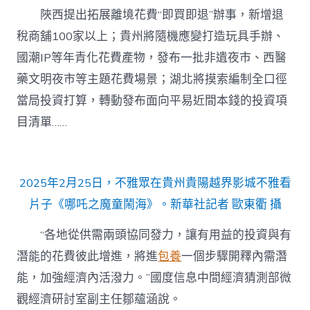
陜西提出拓展離境花費“即買即退”辦事，新增退
稅商舖100家以上；貴州將隨機應變打造玩具手辦、
國潮IP等年青化花費產物，發布一批非遺夜市、西醫
藥文明夜市等主題花費場景；湖北將摸索編制全口徑
當局投資打算，轉動發布面向平易近間本錢的投資項
目清單……
2025年2月25日，不雅眾在貴州貴陽越界影城不雅看
片子《哪吒之魔童鬧海》。新華社記者 歐東衢 攝
“各地從供需兩頭協同發力，讓有用益的投資與有
潛能的花費彼此增進，將進
包養
一個步驟開釋內需潛
能，加強經濟內活潑力。”國度信息中間經濟猜測部微
觀經濟研討室副主任鄒蘊涵說。