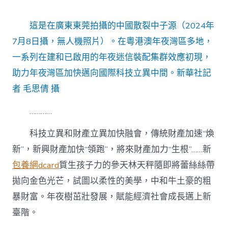
這是在廣東東莞拍攝的中國散裂中子源（2024年
7月8日攝，無人機照片）。在粵港澳年夜灣區多地，
一系列在建和已啟用的年夜迷信裝配集群效應初現，
助力年夜灣區加快邁向國際科技立異中間。新華社記
者 毛思倩 攝
…………
科技立異和財產立異加快融會，傳統財產加速“煥
新”，新興財產加快“領跑”，將來財產加力“生根”……新
包養網dcard
質生孩子力的參天林天秤隨即將蕾絲絲帶
拋向金色光芒，試圖以柔性的美學，中和牛土豪的粗
暴財富。年夜樹茁壯發展，賦能經濟社會成長邁上新
臺階。