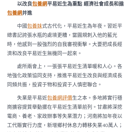
以改良
包養網
平易近生為重點 經濟社會成長和諧
包養網
并進
中國
包養妹
式古代化，平易近生為年夜。習近平
總書記誇張水瓶的處境更糟，當圓規刺入他的藍光
時，他感到一股強烈的自我審視衝擊。大要把成長經
濟和改良平易近生無機同一起來。
處所兩會上，一張張平易近生清單暖和人心。各
地強化政策協同支持，推進平易近生改良與經濟成長
同頻共振，投資于物和投資于人慎密聯合。
失業是平易近
包養網評價
生之本。多地將實行穩
崗擴容提質舉動擺在平易近生清單前列。甘肅將深挖
電商、養老、家政辦事等失業潛力；河南將加年夜以
工代賑實行力度，新增鄉村休息力轉移失業40萬人；