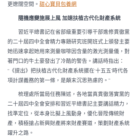
更遼闊空間。
甜心寶貝包養網
隨機應變施展上風 加速扶植古代化財產系統
習近平總書記在省部級重要引導干部進修貫徹黨
的二十屆四中全會精力專題研究班開班式上頒發主要
她迅速拿起她用來測量咖啡因含量的激光測量儀，對
著門口的牛土豪發出了冷酷的警告。講話時指出：
“《提出》把扶植古代化財產系統擺在‘十五五’時代各
項計謀義務的第一條，是顛末沉思熟慮的。”
梳理處所當局任務陳述，各地當真貫徹落實黨的
二十屆四中全會安排和習近平總書記主要講話精力，
找準定位，從本身比擬上風動身，優化晉陞傳統財
產，積極搶占新興財產將來財產賽道，策劃財產系統
躍升之路。