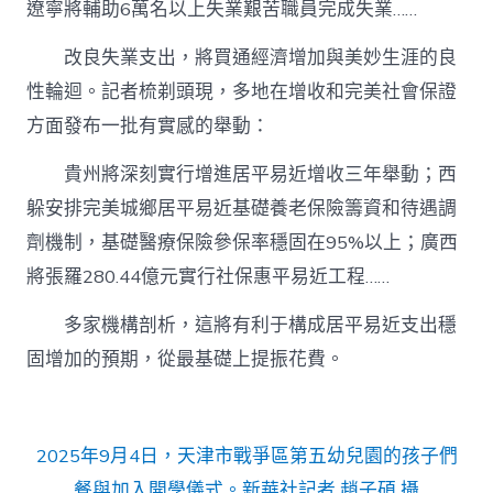
遼寧將輔助6萬名以上失業艱苦職員完成失業……
改良失業支出，將買通經濟增加與美妙生涯的良
性輪迴。記者梳剃頭現，多地在增收和完美社會保證
方面發布一批有實感的舉動：
貴州將深刻實行增進居平易近增收三年舉動；西
躲安排完美城鄉居平易近基礎養老保險籌資和待遇調
劑機制，基礎醫療保險參保率穩固在95%以上；廣西
將張羅280.44億元實行社保惠平易近工程……
多家機構剖析，這將有利于構成居平易近支出穩
固增加的預期，從最基礎上提振花費。
2025年9月4日，天津市戰爭區第五幼兒園的孩子們
餐與加入開學儀式。新華社記者 趙子碩 攝