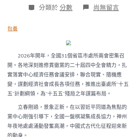
日
作
分
在
分類於
分數
尚無留言
期
者
類
〈不
竭
加
包養
強
高
東
西
的
2026年開年，全國31個省區市處所兩會密集召
品
開。各地深刻進修貫徹黨的二十屆四中全會精力，扎
質
成
實落實中心經濟任務會議安排，聯合現實、隨機應
長
變，謀劃經濟社會成長各項任務，推進出臺處所“十五
簡
直
五”計劃綱領，為“十五五”殘局之年謀篇布局。
定
性
立春剛過，景象正新。在以習近平同道為焦點的
—
台
黨中心剛強引導下，全國一盤棋凝集成長協力，神州
包
年夜地處處涌動發奮高潮，中國式古代化征程迎來新
養
網
的動身。