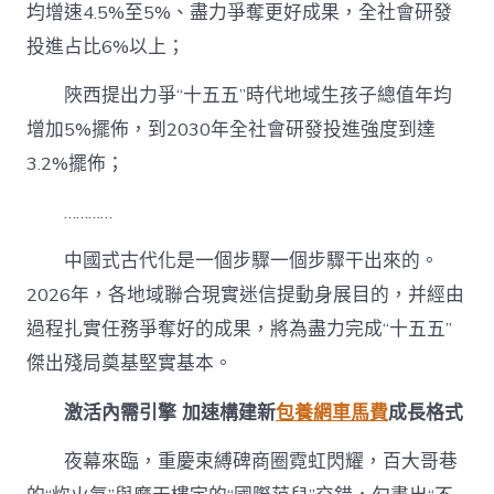
均增速4.5%至5%、盡力爭奪更好成果，全社會研發
投進占比6%以上；
陜西提出力爭“十五五”時代地域生孩子總值年均
增加5%擺佈，到2030年全社會研發投進強度到達
3.2%擺佈；
…………
中國式古代化是一個步驟一個步驟干出來的。
2026年，各地域聯合現實迷信提動身展目的，并經由
過程扎實任務爭奪好的成果，將為盡力完成“十五五”
傑出殘局奠基堅實基本。
激活內需引擎 加速構建新
包養網車馬費
成長格式
夜幕來臨，重慶束縛碑商圈霓虹閃耀，百大哥巷