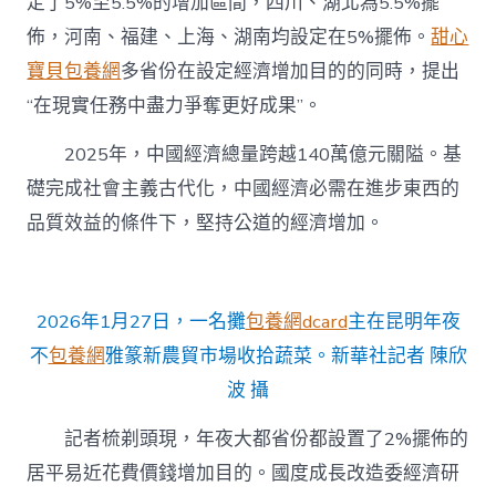
定了5%至5.5%的增加區間，四川、湖北為5.5%擺
佈，河南、福建、上海、湖南均設定在5%擺佈。
甜心
寶貝包養網
多省份在設定經濟增加目的的同時，提出
“在現實任務中盡力爭奪更好成果”。
2025年，中國經濟總量跨越140萬億元關隘。基
礎完成社會主義古代化，中國經濟必需在進步東西的
品質效益的條件下，堅持公道的經濟增加。
2026年1月27日，一名攤
包養網dcard
主在昆明年夜
不
包養網
雅篆新農貿市場收拾蔬菜。新華社記者 陳欣
波 攝
記者梳剃頭現，年夜大都省份都設置了2%擺佈的
居平易近花費價錢增加目的。國度成長改造委經濟研