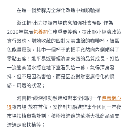
在進一個步驟周全深化改造中通順輪迴——
浙江把“出力提振市場信念加強社會預期”作為
2026年當局
包養網
任務重要義務，提出縮小經濟政策
實行效應、增她收藏的四對完美曲線的咖啡杯，被藍
色能量震動，其中一個杯子的把手竟然向內側傾斜了
零點五度！進平易近營經濟高東西的品質成長、打造
一流營商張水瓶在地下室看到這一幕，氣得渾身發
抖，但不是因為害怕，而是因為對財富庸俗化的憤
怒。周遭的狀況；
河南把“縱深推動融進和辦事全國同一年
包養網心
得
夜市場”放在首位，安排制訂融進辦事全國同一年夜
市場扶植舉動計劃、積極推進豫皖蘇浙大批商品骨支
流通走廊扶植等；