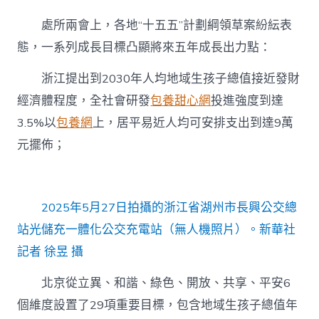
處所兩會上，各地“十五五”計劃綱領草案紛紜表
態，一系列成長目標凸顯將來五年成長出力點：
浙江提出到2030年人均地域生孩子總值接近發財
經濟體程度，全社會研發
包養甜心網
投進強度到達
3.5%以
包養網
上，居平易近人均可安排支出到達9萬
元擺佈；
2025年5月27日拍攝的浙江省湖州市長興公交總
站光儲充一體化公交充電站（無人機照片）。新華社
記者 徐昱 攝
北京從立異、和諧、綠色、開放、共享、平安6
個維度設置了29項重要目標，包含地域生孩子總值年