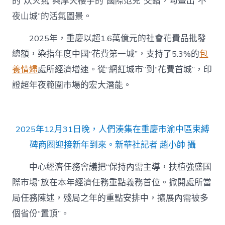
的“炊火氣”與摩天樓宇的“國際范兒”交錯，勾畫出“不
夜山城”的活氣圖景。
2025年，重慶以超1.6萬億元的社會花費品批發
總額，染指年度中國“花費第一城”，支持了5.3%的
包
養情婦
處所經濟增速。從“網紅城市”到“花費首城”，印
證超年夜範圍市場的宏大潛能。
2025年12月31日晚，人們湊集在重慶市渝中區束縛
碑商圈迎接新年到來。新華社記者 趙小帥 攝
中心經濟任務會議把“保持內需主導，扶植強盛國
際市場”放在本年經濟任務重點義務首位。掀開處所當
局任務陳述，殘局之年的重點安排中，擴展內需被多
個省份“置頂”。