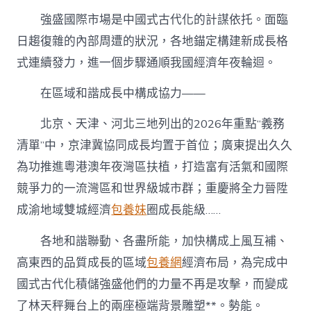
強盛國際市場是中國式古代化的計謀依托。面臨
日趨復雜的內部周遭的狀況，各地錨定構建新成長格
式連續發力，進一個步驟通順我國經濟年夜輪迴。
在區域和諧成長中構成協力——
北京、天津、河北三地列出的2026年重點“義務
清單”中，京津冀協同成長均置于首位；廣東提出久久
為功推進粵港澳年夜灣區扶植，打造富有活氣和國際
競爭力的一流灣區和世界級城市群；重慶將全力晉陞
成渝地域雙城經濟
包養妹
圈成長能級……
各地和諧聯動、各盡所能，加快構成上風互補、
高東西的品質成長的區域
包養網
經濟布局，為完成中
國式古代化積儲強盛他們的力量不再是攻擊，而變成
了林天秤舞台上的兩座極端背景雕塑**。勢能。