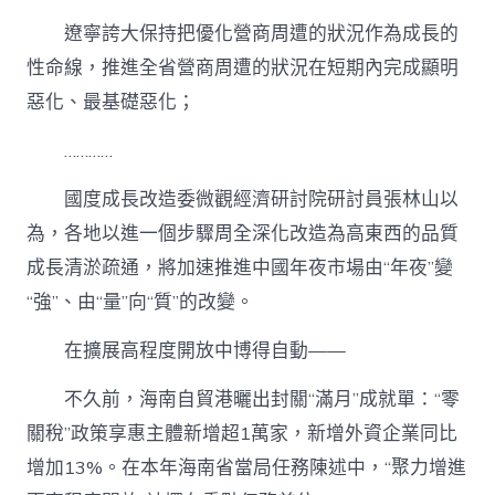
遼寧誇大保持把優化營商周遭的狀況作為成長的
性命線，推進全省營商周遭的狀況在短期內完成顯明
惡化、最基礎惡化；
…………
國度成長改造委微觀經濟研討院研討員張林山以
為，各地以進一個步驟周全深化改造為高東西的品質
成長清淤疏通，將加速推進中國年夜市場由“年夜”變
“強”、由“量”向“質”的改變。
在擴展高程度開放中博得自動——
不久前，海南自貿港曬出封關“滿月”成就單：“零
關稅”政策享惠主體新增超1萬家，新增外資企業同比
增加13%。在本年海南省當局任務陳述中，“聚力增進