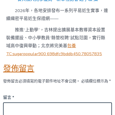
2026年，各地安排發布一系列平易近生實事，連
續織密平易近生保證網——
推進“上勤學”，吉林提出擴展基本教導資本設置
裝備擺設、中小學教員“縣管校聘”試點范圍，實行縣
域高中復興舉動；北京將完美基
包養
TC:sugarpopular900 698dfc9bddb450.78057835
發佈留言
發佈留言必須填寫的電子郵件地址不會公開。
必填欄位標示為
*
留言
*