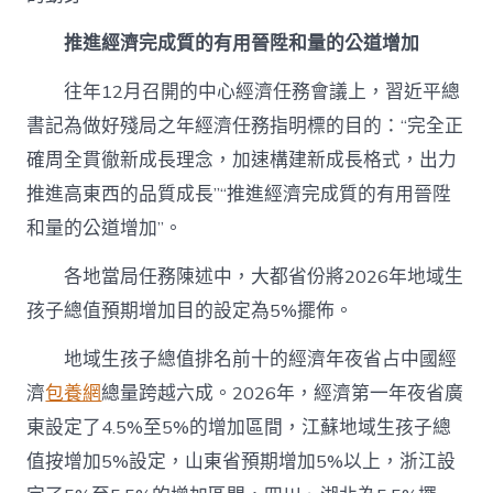
站
—
推進經濟完成質的有用晉陞和量的公道增加
從
處
往年12月召開的中心經濟任務會議上，習近平總
所
兩
書記為做好殘局之年經濟任務指明標的目的：“完全正
會
確周全貫徹新成長理念，加速構建新成長格式，出力
看
殘
推進高東西的品質成長”“推進經濟完成質的有用晉陞
局
和量的公道增加”。
之
年
各地當局任務陳述中，大都省份將2026年地域生
謀
篇
孩子總值預期增加目的設定為5%擺佈。
布
局〉
地域生孩子總值排名前十的經濟年夜省占中國經
中
濟
包養網
總量跨越六成。2026年，經濟第一年夜省廣
東設定了4.5%至5%的增加區間，江蘇地域生孩子總
值按增加5%設定，山東省預期增加5%以上，浙江設