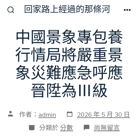
跳
回家路上經過的那條河
至
搜
選
尋
單
主
切
中國景象專包養
要
換
開
內
關
行情局將嚴重景
容
象災難應急呼應
晉陞為Ⅲ級
發
文
作者：
admin
2026 年 5 月 30 日
表
章
日
作
分
在
分類於
分數
尚無留言
期
者
類
〈中