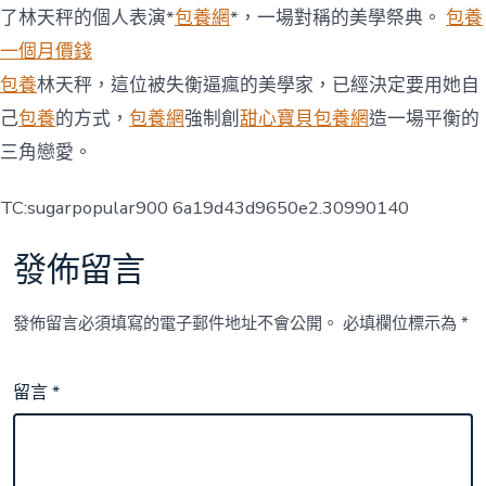
了林天秤的個人表演*
包養網
*，一場對稱的美學祭典。
包養
一個月價錢
包養
林天秤，這位被失衡逼瘋的美學家，已經決定要用她自
己
包養
的方式，
包養網
強制創
甜心寶貝包養網
造一場平衡的
三角戀愛。
TC:sugarpopular900 6a19d43d9650e2.30990140
發佈留言
發佈留言必須填寫的電子郵件地址不會公開。
必填欄位標示為
*
留言
*