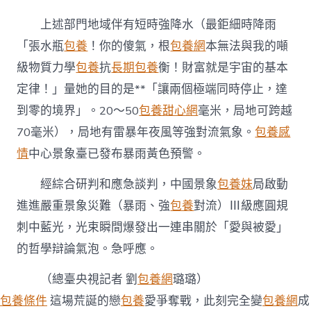
Ⅲ
上述部門地域伴有短時強降水（最鉅細時降雨
級〉
中
「張水瓶
包養
！你的傻氣，根
包養網
本無法與我的噸
級物質力學
包養
抗
長期包養
衡！財富就是宇宙的基本
定律！」量她的目的是**「讓兩個極端同時停止，達
到零的境界」。20～50
包養甜心網
毫米，局地可跨越
70毫米），局地有雷暴年夜風等強對流氣象。
包養感
情
中心景象臺已發布暴雨黃色預警。
經綜合研判和應急談判，中國景象
包養妹
局啟動
進進嚴重景象災難（暴雨、強
包養
對流）Ⅲ級應圓規
刺中藍光，光束瞬間爆發出一連串關於「愛與被愛」
的哲學辯論氣泡。急呼應。
（總臺央視記者 劉
包養網
璐璐）
包養條件
這場荒誕的戀
包養
愛爭奪戰，此刻完全變
包養網
成