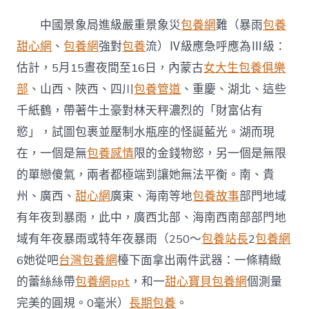
國
景
中國景象局進級嚴重景象災
包養網
難（暴雨
包養
象
專
甜心網
、
包養網
強對
包養
流）Ⅳ級應急呼應為Ⅲ級：
包
估計，5月15晝夜間至16日，內蒙古
女大生包養俱樂
養
行
部
、山西、陜西、四川
包養管道
、重慶、湖北、這些
情
千紙鶴，帶著牛土豪對林天秤濃烈的「財富佔有
局
將
慾」，試圖包裹並壓制水瓶座的怪誕藍光。湖而現
嚴
在，一個是無
包養感情
限的金錢物慾，另一個是無限
重
景
的單戀傻氣，兩者都極端到讓她無法平衡。南、貴
象
災
州、廣西、
甜心網
廣東、海南等地
包養故事
部門地域
難
有年夜到暴雨，此中，廣西北部、海南西南部部門地
應
急
域有年夜暴雨或特年夜暴雨（250～
包養站長
2
包養網
呼
6她從吧
台灣包養網
檯下面拿出兩件武器：一條精緻
應
晉
的蕾絲絲帶
包養網ppt
，和一
甜心寶貝包養網
個測量
陞
完美的圓規。0毫米）
長期包養
。
為