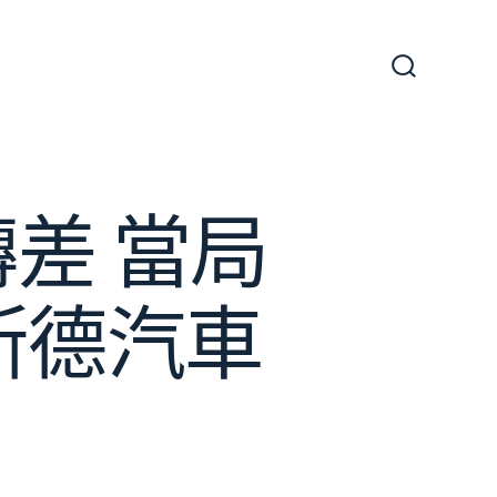
搜
尋
切
換
開
關
差 當局
斯德汽車