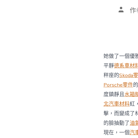
文
作
章
作
者
她做了一個優
平靜
德系車材
秤座的
Skoda
Porsche零件
度鎮靜且
水箱
北汽車材料
紅
擊，而變成了
的臉抽動了
油
現在，一個
汽