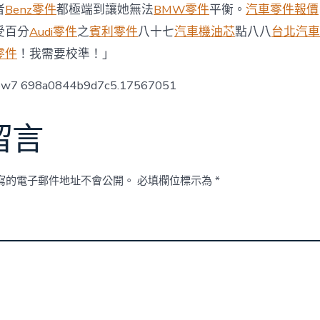
OSDER
者
Benz零件
都極端到讓她無法
BMW零件
平衡。
汽車零件報價
奧
受百分
Audi零件
之
賓利零件
八十七
汽車機油芯
點八八
台北汽車
斯
德
零件
！我需要校準！」
汽
車
low7 698a0844b9d7c5.17567051
零
件
策
留言
攙
扶〉
中
寫的電子郵件地址不會公開。
必填欄位標示為
*