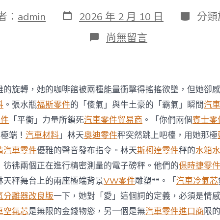
發
分
者：
admin
2026 年 2 月 10 日
分類
表
類
日
在
尚無留言
期
〈中
國
汽
車
銷
雅的旋轉，她的咖啡館被兩種能量衝擊得搖搖欲墜，但她卻
售
倘
料
。張水瓶
福斯零件
的「傻氣」與牛土豪的「霸氣」瞬間
汽
持
零件
「平衡」力量所鎖死
汽車零件貿易商
。「你們兩個
賓士零
續
轉
的極端！
汽車材料
」林天
奧迪零件
秤突然跳上吧檯，用她那極
差
精
汽車零件
優雅的聲音發布指令。林天
斯柯達零件
秤的
水箱
當
局
，彷彿兩個正在進行精密測量的電子磅秤。他們的
保時捷零
或
林天秤舞台上的兩座極端背景
VW零件
雕塑**。「
汽車冷氣芯
再
出
氣分離器改良版
一下，她對「愛」這個詞的定義，必須是情
臺
車空氣芯
是無限的金錢物慾，另一個是無
汽車零件進口商
限
政