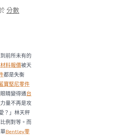
於
分數
感到前所未有的
車材料報價
被天
件
都是失衡
藍寶堅尼零件
水
眼睛變得通
台
件
力量不再是攻
愛？」林天秤
感比例對等。而
的單
Bentley零