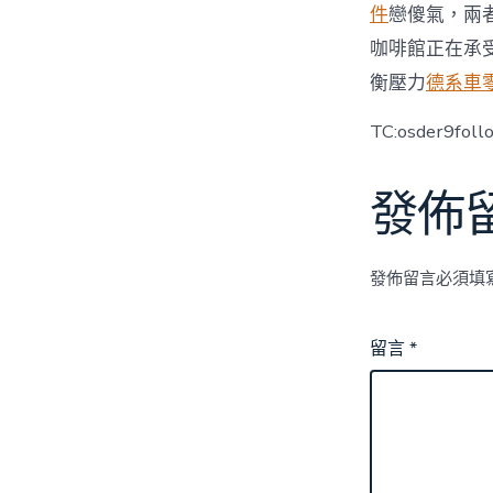
件
戀傻氣，兩
咖啡館正在承
衡壓力
德系車
TC:osder9fol
發佈
發佈留言必須填
留言
*