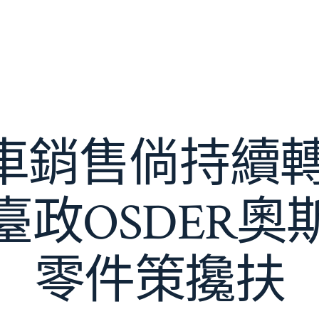
車銷售倘持續轉
臺政OSDER奧
零件策攙扶