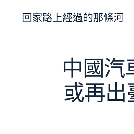
跳
至
回家路上經過的那條河
主
要
內
容
中國汽
或再出