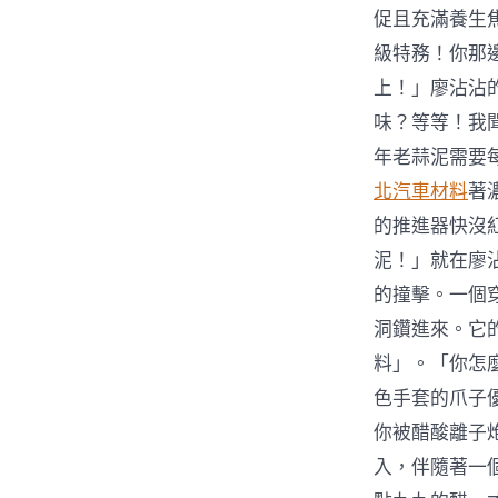
促且充滿養生焦
級特務！你那
上！」廖沾沾
味？等等！我
年老蒜泥需要
北汽車材料
著
的推進器快沒
泥！」就在廖
的撞擊。一個
洞鑽進來。它
料」。「你怎
色手套的爪子
你被醋酸離子
入，伴隨著一