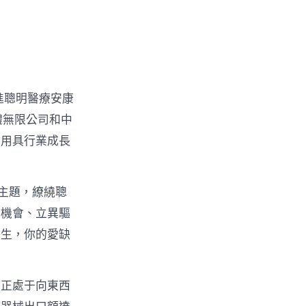
進聰明醫療安康
體無限公司和中
健用具行業成長
為主題，繚繞聰
作機會、立異驅
先生，你的愛缺
業正處于向東西