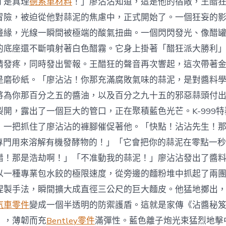
才是真理
德系車材料
！」廖沾沾知道，這是他的宿敵，王醋
冒險，被迫從他對蒜泥的焦慮中，正式開始了。一個狂妄的
邊緣，光線一瞬間被極端的酸氣扭曲。一個閃閃發光、像醋
的底座還不斷噴射著白色醋霧。它身上掛著「醋狂派大勝利
睛發疼，同時發出警報。王醋狂的聲音再次響起，這次帶著
是磨砂紙。「廖沾沾！你那充滿腐敗氣味的蒜泥，是對醬料
將為你那百分之五的醬油，以及百分之九十五的邪惡蒜頭付
裂開，露出了一個巨大的管口，正在聚積藍色光芒。K-999
，一把抓住了廖沾沾的褲腳催促著他。「快點！沾沾先生！
專門用來溶解有機發酵物的！」「它會把你的蒜泥在零點一秒
醋！那是浩劫啊！」「不准動我的蒜泥！」廖沾沾發出了醬
以一種專業包水餃的極限速度，從旁邊的麵粉堆中抓起了兩
捏製手法，瞬間擴大成直徑三公尺的巨大麵皮。他猛地擲出
汽車零件
變成一個半透明的防禦護盾。這就是家傳《沾醬秘
」，薄韌而充
Bentley零件
滿彈性。藍色離子炮光束猛烈地擊