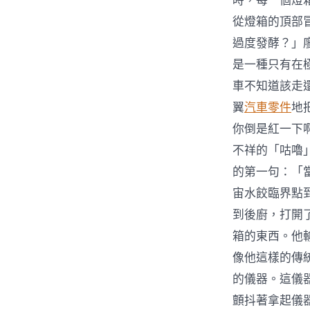
時，每一個燈
從燈箱的頂部
過度發酵？」
是一種只有在
車不知道該走
翼
汽車零件
地
你倒是紅一下
不祥的「咕嚕
的第一句：「
宙水餃臨界點
到後廚，打開
箱的東西。他
像他這樣的傳
的儀器。這儀
顫抖著拿起儀