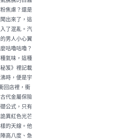
熱氣騰騰的白霧
麵粉焦慮？還是
他聞出來了，這
陷入了混亂。汽
裝的男人小心翼
什麼咕嚕咕嚕？
這種氣味，這種
醬秘笈》裡記載
湯沸時，便是宇
衝回店裡，衝
是古代金屬保險
基礎公式，只有
著詭異紅色光芒
一樣的天線。他
一陣高八度、急