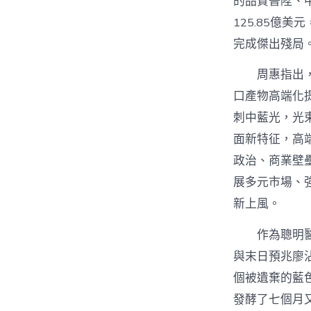
的品質晉陞、
125.85億美
完成傑出殘局
周惠指出
口產物高端化
刺中藍光，光
面新特征，高
政治、商業壁
展多元市場、
新上風。
作為聰明
與末日預兆廖
個被遺棄的藍
發酵了七個月