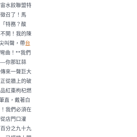
宇宙水餃聯盟特
被徵召了！馬
：「特務？酸
走不開！我的陳
的尖叫聲，帶
台
彎曲！**我們
——你那缸蒜
壁傳來一聲巨大
，正從牆上的破
極品紅棗枸杞燃
得筆直，戴著白
了！我們必須在
地從店門口灌
！百分之九十九