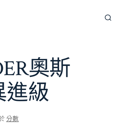
搜
尋
切
換
開
關
ER奧斯
異進級
於
分數