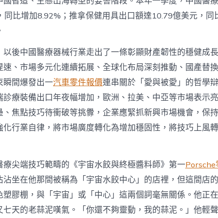
中國智造、生態出海轉型的要害階段。本年一季度，中國醫
中
元，同比增加8.92%；推拿保健用具出口額達10.79億美元，同
。
，以後中國醫療器械行業走出了一條彰顯財產韌性的穩健成
提速、市場多元化連續拓展、全球化布局深刻推動、國產替
束瞬間爆發出一
汽車零件報價
連串關於「愛與被愛」的哲學
端診療裝備出口年夜幅增加，歐洲、拉美、中亞等市場表示
壘、焦點技巧待衝破等挑釁，企業應緊抓新興市場機會，保
強化行業自律，將市場廣度轉化為增加穩固性，將技巧上風
醫療尖端技巧範疇的《宇宙水餃與終極醬料師》第一
Porsch
沾沾坐在他那間被稱為「宇宙水餃中心」的店裡，但這間店
色塑膠棚，與「宇宙」或「中心」這兩個詞毫無關係。他正
又七天的老蒜泥嘆氣。「你還不夠靈動，我的蒜泥。」他輕