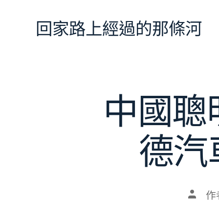
跳
至
回家路上經過的那條河
主
要
內
容
中國聰
德汽
文
作
章
作