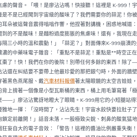
慮的聲音。「喂！是廖沾沾嗎！快接聽！這裡是 K-999！
邊是不是已經聞到宇宙級的酸味了？我們需要你的蒜泥！你
的耳朵被這聲音震得嗡嗡作響，他捏著對講機，困惑地喊道
聞到的不是酸味！是麵粉過度膨脹的焦慮味！還有，我現在
每隔三小時的溫和震動！」「蒜泥？」對面傳來K-999崩潰
濃濃的中藥味電子雜音：「重點不是蒜泥！重點是**時空正在
紅棗了！快！我們在你的後院！別帶任何多餘的東西！除了
沾沾還在糾結要不要帶上他最珍愛的那把銀勺時，外面的牆
穿著黑色燕尾服、戴
汽車材料報價
著太陽眼鏡的太空吉娃娃
的背上揹著一個像是小型瓦斯桶的東西，桶上用毛筆寫著「
麼——」廖沾沾驚訝地瞪大了眼睛。K-999用它的小短腿站
優雅地一揮：「沒時間了，沾沾先生！宇宙水餃快要拉肚子
炮鎖定前離開！」話音未落，一股極致尖銳、刺鼻的酸氣猛
個狂妄自大的電子音效：「警告！這裡的醬油比例嚴重失衡