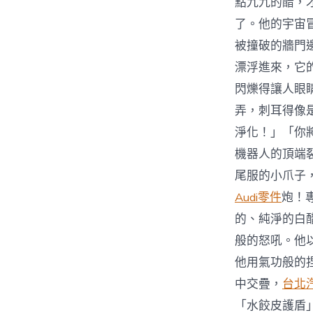
點九九的醋，
了。他的宇宙
被撞破的牆門
漂浮進來，它
閃爍得讓人眼
弄，刺耳得像
淨化！」「你
機器人的頂端
尾服的小爪子
Audi零件
炮！
的、純淨的白
般的怒吼。他
他用氣功般的
中交疊，
台北
「水餃皮護盾