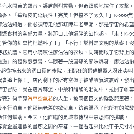
是汽水開蓋的聲音。護盾劇烈震動，但奇蹟般地擋住了攻擊
麵香。「這麵皮的延展性！完美！但撐不了太久！」K-999
廖沾沾知道，他必須帶走他那缸陳年老蒜泥，那是宇宙的希
搬運食材的全部力量，將那口比他還胖的缸抱起。「走！K-9
再管你的紅棗枸杞燃料了！」「不行！燃料是文明的基礎！
特務抗議。它用小嘴咬住廖沾沾的衣領，同時開啟了它背上
滋滋」的輕微煎煮聲，伴隨著一股濃郁的蔘味爆發。廖沾沾抱
，一起從撞出來的洞口衝向後院。王醋狂的醋罐機器人發出尖
我會追上你！」店內剩下的所有空盤子被醋酸氣波震碎，發
宇宙冒險，就在這片蒜泥、中藥和醋酸的混亂中，拉開了帷
奪戰》何手殘
汽車空氣芯
的人生，被兩個巨大的陰影籠罩著
及平行泊車。他那輛老舊的掀背車，彷彿繼承了他所有的駕
過任何幫助。今天，他面臨的是城市傳說中最恐怖的挑戰，
專賣金屬雕像的畫廊之間的窄巷。一個看起來比他車子尺寸