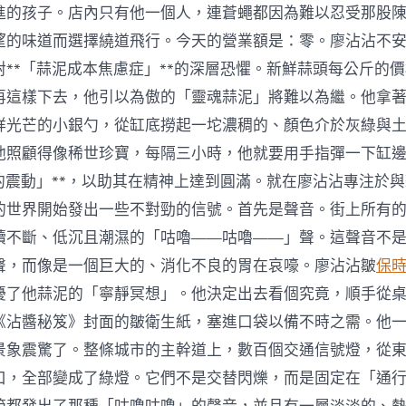
進的孩子。店內只有他一個人，連蒼蠅都因為難以忍受那股
望的味道而選擇繞道飛行。今天的營業額是：零。廖沾沾不
對**「蒜泥成本焦慮症」**的深層恐懼。新鮮蒜頭每公斤的
再這樣下去，他引以為傲的「靈魂蒜泥」將難以為繼。他拿
祥光芒的小銀勺，從缸底撈起一坨濃稠的、顏色介於灰綠與
他照顧得像稀世珍寶，每隔三小時，他就要用手指彈一下缸
和的震動」**，以助其在精神上達到圓滿。就在廖沾沾專注於
的世界開始發出一些不對勁的信號。首先是聲音。街上所有
續不斷、低沉且潮濕的「咕嚕——咕嚕——」聲。這聲音不
聲，而像是一個巨大的、消化不良的胃在哀嚎。廖沾沾皺
保
擾了他蒜泥的「寧靜冥想」。他決定出去看個究竟，順手從
《沾醬秘笈》封面的皺衛生紙，塞進口袋以備不時之需。他
景象震驚了。整條城市的主幹道上，數百個交通信號燈，從
口，全部變成了綠燈。它們不是交替閃爍，而是固定在「通