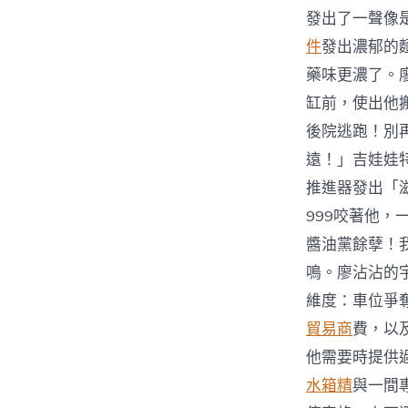
發出了一聲像
件
發出濃郁的
藥味更濃了。
缸前，使出他
後院逃跑！別
遠！」吉娃娃
推進器發出「
999咬著他
醬油黨餘孽！
鳴。廖沾沾的
維度：車位爭
貿易商
費，以
他需要時提供
水箱精
與一間