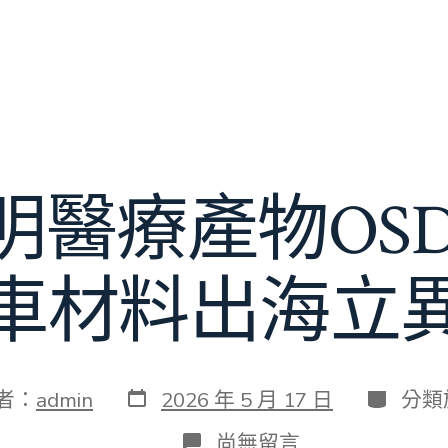
明醫療產物OSD
車材料出海立
發
分
者：
admin
2026 年 5 月 17 日
分類
表
類
日
在
尚無留言