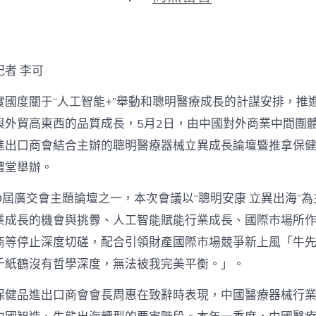
期
〈中
國
聰
明
醫
者 李可
療
產
實國度關于“人工智能+”舉動和聰明醫療成長的計謀安排，推
物
OSDER
與外貿高東西的品質成長，5月2日，由中國對外商業中間團
奧
進出口商會結合主辦的聰明醫療器械立異成長論壇暨推拿保
斯
德
禮堂舉辦。
汽
車
9屆廣交會主題論壇之一，本次會議以“聰明安康 立異出海”
材
料
業成長的機會與挑釁、人工智能賦能行業成長、國際市場所
出
商等停止深度切磋，配合引領財產國際市場競爭新上風「牛
海
立
千紙鶴沒有哲學深度，無法被我完美平衡。」。
異
進
保健品進出口商會會長周惠在致辭時表現，中國醫療器械行
級〉