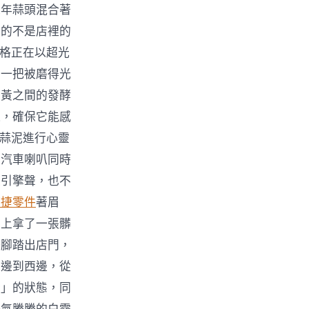
陳年蒜頭混合著
安的不是店裡的
價格正在以超光
著一把被磨得光
土黃之間的發酵
邊，確保它能感
與蒜泥進行心靈
的汽車喇叭同時
是引擎聲，也不
時捷零件
著眉
桌上拿了一張髒
一腳踏出店門，
東邊到西邊，從
行」的狀態，同