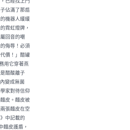
狂，已經找上門
影子佔滿了那扇
罐的機器人緩緩
」的霓虹燈牌，
金屬回音的嘲
學的侮辱！必須
出代價！」醋罐
特務用它穿著燕
那是醋酸離子
內變成無菌
料學家對待信仰
團麵皮。麵皮被
，兩張麵皮在空
笈》中記載的
中麵皮護盾，