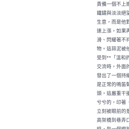
責備一個不上
鐵鏽與淡淡絕
生意，而是他
速上漲，如果
滑、閃耀著不
物。這蒜泥被
受到**「溫
交流時，外面
發出了一個持
是正常的鳴笛
頭，這嚴重干
兮兮的，印著
立刻被眼前的
高架橋到巷弄