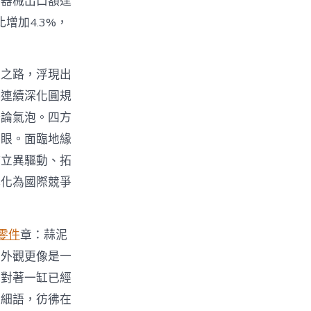
療器械出口額達
比增加4.3%，
長之路，浮現出
換連續深化圓規
辯論氣泡。四方
亮眼。面臨地緣
持立異驅動、拓
轉化為國際競爭
e零件
章：蒜泥
的外觀更像是一
在對著一缸已經
聲細語，彷彿在