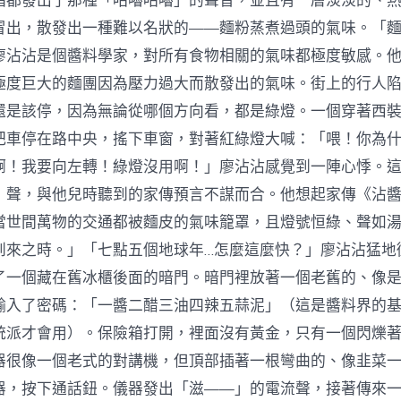
箱都發出了那種「咕嚕咕嚕」的聲音，並且有一層淡淡的、
冒出，散發出一種難以名狀的——麵粉蒸煮過頭的氣味。「
廖沾沾是個醬料學家，對所有食物相關的氣味都極度敏感。
極度巨大的麵團因為壓力過大而散發出的氣味。街上的行人
還是該停，因為無論從哪個方向看，都是綠燈。一個穿著西
把車停在路中央，搖下車窗，對著紅綠燈大喊：「喂！你為
啊！我要向左轉！綠燈沒用啊！」廖沾沾感覺到一陣心悸。
」聲，與他兒時聽到的家傳預言不謀而合。他想起家傳《沾
當世間萬物的交通都被麵皮的氣味籠罩，且燈號恒綠、聲如
到來之時。」「七點五個地球年…怎麼這麼快？」廖沾沾猛地
了一個藏在舊冰櫃後面的暗門。暗門裡放著一個老舊的、像
輸入了密碼：「一醬二醋三油四辣五蒜泥」（這是醬料界的
統派才會用）。保險箱打開，裡面沒有黃金，只有一個閃爍
器很像一個老式的對講機，但頂部插著一根彎曲的、像韭菜
器，按下通話鈕。儀器發出「滋——」的電流聲，接著傳來