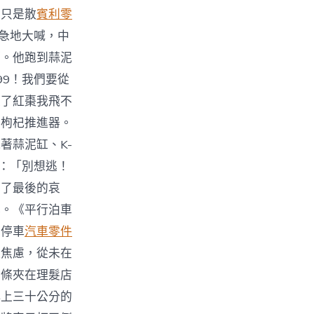
，只是散
賓利零
焦急地大喊，中
望。他跑到蒜泥
99！我們要從
沒了紅棗我飛不
的枸杞推進器。
著蒜泥缸、K-
叫：「別想逃！
出了最後的哀
幕。《平行泊車
：停車
汽車零件
駛焦慮，從未在
一條夾在理髮店
小上三十公分的