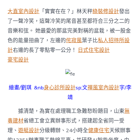
工
漫
大直室內設計
「實實在在？」林天秤
綠裝修設計
發出
評
丨
了一聲冷笑，這聲冷笑的尾音甚至都符合三分之二的
AI
音樂和弦。 她最愛的那盆完美對稱的盆栽，被一股金
當
坐
色的能量扭曲了，左邊的
侘寂風
葉子比
私人招待所設
席，
計
右邊的長了零點零一公分！
日式住宅設計
辦
JIUYI
豪宅設計
俱
意
翻
修
繪畫/劉琪 &nb
身心診所設計
sp;文
禪風室內設計
字/李
設
計
靖
事
更
據清楚，為實在處理職工急難愁盼題目，山東
無
方
便〉
毒建材
省總工會立異辦事形式，搭建起全省同一受
中
理、
遊艇設計
分級轉辦、24小時全
健康住宅
天候辦事