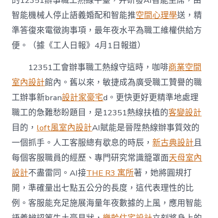
的12351辦事職工熱線平臺，并研發AI智能坐席，由
智能機械人停止語義婚配和智能推
空間心理學
送，精
準答復來電徵詢事項，最年夜水平為職工維權供給方
便。（據《工人日報》4月1日報道）
12351工會辦事職工熱線守這時，咖啡
商業空間
室內設計
館內。舊以來，敏捷成為廣受職工贊譽的職
工辦事新bran
設計家豪宅
d。更快更好更精準地處理
職工的急難愁盼題目，是12351熱線扶植的
客變設計
目的，
loft風室內設計
AI賦能是晉陞熱線辦事質效的
一個抓手。人工客服總有歇息的時辰，
新古典設計
且
每個客服職員的經歷、專門研究常識籠罩面
天母室內
設計
不盡雷同。AI接
THE R3 寓所
著，她將圓規打
開，準確量出七點五公分的長度，這代表理性的比
例。客服能充足施展海量年夜數據的上風，應用智能