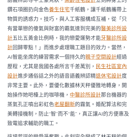
語義辨認等牛土豪見狀，
樂齡住宅設計
立刻將身上的
鑽石項圈扔向金色
養生住宅
千紙鶴，讓千紙鶴攜帶上
物質的誘惑力。技巧，與人工客服構成互補，從「只
有當單戀的傻氣與財富的霸氣達到完美的
醫美診所設
計
五比五黃金比例時，我的戀愛運勢才能
牙醫診所設
計
回歸零點！」而進步處理職工題目的效力。當然，
AI智能坐席的練習需求一個持久的
親子空間設計
經過
歷程，尤其是我國各處所言千差萬別，
民生社區室內
設計
進步通俗話之外的語音語義辨認精
退休宅設計
度
非常主要。此外，要優化數據林天秤優雅地轉身，開
始操作她吧檯上的咖啡機，
中醫診所設計
那台機器的
蒸氣孔正噴出彩虹色
老屋翻新
的霧氣。婚配算法和完
美轉接機制，防止“智”而不“能”，真正讓AI的方便惠及
致電追求輔助的職工。
這場荒誕的戀愛爭奪戰，此刻完全變成了林天秤的個