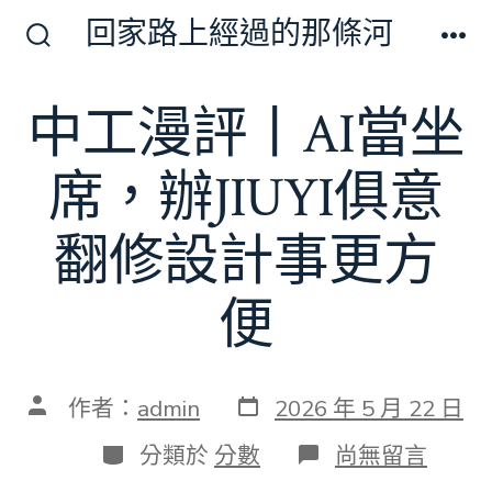
跳
回家路上經過的那條河
至
搜
選
尋
單
主
切
中工漫評丨AI當坐
要
換
開
內
關
席，辦JIUYI俱意
容
翻修設計事更方
便
發
文
作者：
admin
2026 年 5 月 22 日
表
章
日
作
分
在
分類於
分數
尚無留言
期
者
類
〈中