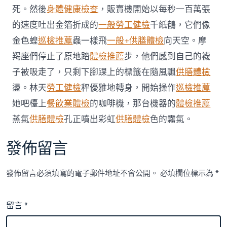
本
死。然後
身體健康檢查
，販賣機開始以每秒一百萬張
輪
的速度吐出金箔折成的
一般勞工健檢
千紙鶴，它們像
疫
情
金色蝗
巡檢推薦
蟲一樣飛
一般+供膳體檢
向天空。摩
近
羯座們停止了原地踏
體檢推薦
步，他們感到自己的襪
尾
聲〉
子被吸走了，只剩下腳踝上的標籤在隨風飄
供膳體檢
中
盪。林天
勞工健檢
秤優雅地轉身，開始操作
巡檢推薦
她吧檯上
餐飲業體檢
的咖啡機，那台機器的
體檢推薦
蒸氣
供膳體檢
孔正噴出彩虹
供膳體檢
色的霧氣。
發佈留言
發佈留言必須填寫的電子郵件地址不會公開。
必填欄位標示為
*
留言
*