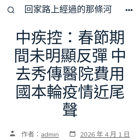
跳
回家路上經過的那條河
至
搜
選
尋
單
主
切
中疾控：春節期
要
換
開
內
關
間未明顯反彈 中
容
去秀傳醫院費用
國本輪疫情近尾
聲
發
文
作者：
admin
2026 年 4 月 1 日
表
章