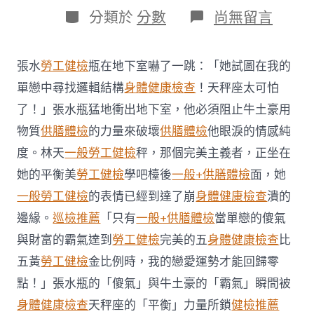
日
作
分
在
分類於
分數
尚無留言
期
者
類
〈中
疾
控：
張水
勞工健檢
瓶在地下室嚇了一跳：「她試圖在我的
春
節
單戀中尋找邏輯結構
身體健康檢查
！天秤座太可怕
期
了！」張水瓶猛地衝出地下室，他必須阻止牛土豪用
間
未
物質
供膳體檢
的力量來破壞
供膳體檢
他眼淚的情感純
明
度。林天
一般勞工健檢
秤，那個完美主義者，正坐在
顯
反
她的平衡美
勞工健檢
學吧檯後
一般+供膳體檢
面，她
彈
一般勞工健檢
的表情已經到達了崩
身體健康檢查
潰的
中
去
邊緣。
巡檢推薦
「只有
一般+供膳體檢
當單戀的傻氣
秀
傳
與財富的霸氣達到
勞工健檢
完美的五
身體健康檢查
比
醫
五黃
勞工健檢
金比例時，我的戀愛運勢才能回歸零
院
費
點！」張水瓶的「傻氣」與牛土豪的「霸氣」瞬間被
用
身體健康檢查
天秤座的「平衡」力量所鎖
健檢推薦
國