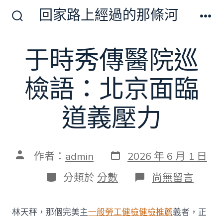
跳
回家路上經過的那條河
至
搜
選
尋
單
主
切
于時秀傳醫院巡
要
換
開
內
關
檢語：北京面臨
容
道義壓力
發
文
作者：
admin
2026 年 6 月 1 日
表
章
日
作
分
在
分類於
分數
尚無留言
期
者
類
〈于
時
秀
林天秤，那個完美主
一般勞工健檢
健檢推薦
義者，正
傳