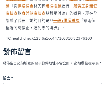
薦
「與
供膳檢查
林天秤
體檢推薦
進行
一般勞工身體健
康檢查
甜
身體健康檢查
點哲學討論」的道具，現在全
部成了武器。她的目的是**
一般+供膳體檢
「讓兩個
極端同時停止，達到零的境界」。
TC:healthcheck123 6a1cc4471c6310.32376103
發佈留言
發佈留言必須填寫的電子郵件地址不會公開。
必填欄位標示為
*
留言
*