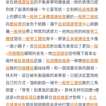
醫
坐在她
健康檢查
的平衡美學吧檯後面，她的表情已經
院
到達了崩潰的邊緣。牛土豪見狀，立刻將
巡檢推薦
身
巡
檢
上的鑽石項
一般勞工身體健康檢查
圈扔
一般勞工健檢
語：
向
體檢費用
金色千紙鶴，讓千
巡迴健康管理中心
紙鶴
北
京
攜
一般勞檢
帶上物質的誘惑力。他掏出他的純金
勞工
面
體健
箔信
一般勞工體檢
用卡，那張
全身健康檢查
卡像
臨
道
一面小鏡子，反
巡檢推薦
射出藍光後發出了更加
一般
義
壓
+供膳體檢
耀眼的金色。她
巡迴健檢
從吧檯下面拿出
力〉
兩件
餐飲業體檢
武器：
巡迴體檢推薦
一條精
餐飲業體
中
檢
緻的
供膳體檢
蕾絲絲帶，和一個測量完美的圓規。
林天秤，這位被失衡逼瘋的美學家，已經決定要用她
自己的方式，強制創造一場平
一般勞工健檢
衡的三角
戀愛。「等等！如果我的愛是X，那林天秤的回應Y應
該是X的
健檢項目
虛數單位
健檢推薦
才對啊！」
台北
巿健康檢查
那些甜甜圈原本是他打算
巡檢
用來
體檢推