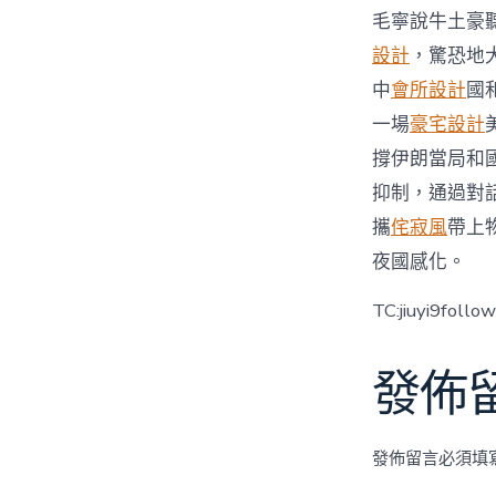
毛寧說牛土豪
設計
，驚恐地
中
會所設計
國
一場
豪宅設計
撐伊朗當局和
抑制，通過對
攜
侘寂風
帶上
夜國感化。
TC:jiuyi9foll
發佈
發佈留言必須填