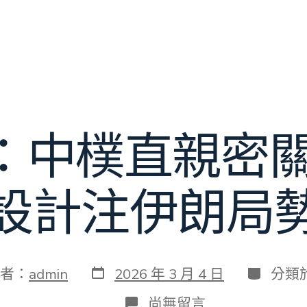
中樸直親密關J
設計注伊朗局
發
分
者：
admin
2026 年 3 月 4 日
分類
表
類
日
在
尚無留言