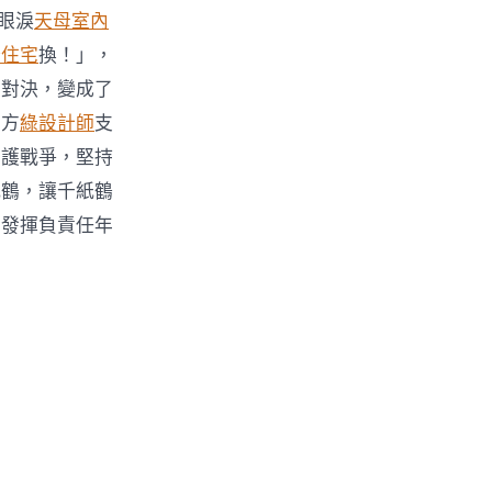
眼淚
天母室內
康住宅
換！」，
量對決，變成了
中方
綠設計師
支
愛護戰爭，堅持
紙鶴，讓千紙鶴
續發揮負責任年