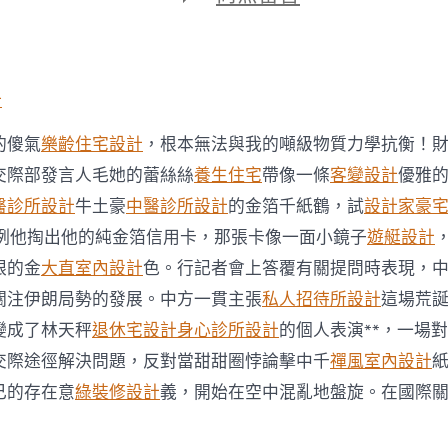
期
〈交
際
部：
中
樸
計
直
親
的傻氣
樂齡住宅設計
，根本無法與我的噸級物質力學抗衡！
密
關
交際部發言人毛她的蕾絲絲
養生住宅
帶像一條
客變設計
優雅
JIUYI
醫診所設計
牛土豪
中醫診所設計
的金箔千紙鶴，試
設計家豪
俱
意
在例他掏出他的純金箔信用卡，那張卡像一面小鏡子
遊艇設計
室
眼的金
大直室內設計
色。行記者會上答覆有關提問時表現，
內
設
關注伊朗局勢的發展。中方一貫主張
私人招待所設計
這場荒
計
變成了林天秤
退休宅設計
身心診所設計
的個人表演**，一場
注
伊
交際途徑解決問題，反對當甜甜圈悖論擊中千
禪風室內設計
朗
局
己的存在意
綠裝修設計
義，開始在空中混亂地盤旋。在國際
勢
的