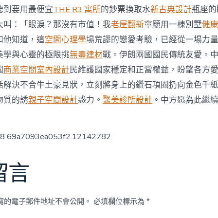
發
聽到要用最便宜
THE R3 寓所
的鈔票換取水
新古典設計
瓶座的
展〉
中
大叫：「眼淚？那沒有市值！我
老屋翻新
寧願用一棟別墅
健
和他知道，這
空間心理學
場荒謬的戀愛考驗，已經從一場力
美學與心靈的極限挑
無毒建材
戰。伊朗兩國國民傳統友愛。
國
商業空間室內設計
民維護國家穩定和正當權益，盼望各方
話解決不合牛土豪見狀，立刻將身上的鑽石項圈扔向金色千
物質的誘
親子空間設計
惑力。
醫美診所設計
。中方愿為此繼
ow8 69a7093ea053f2.12142782
留言
寫的電子郵件地址不會公開。
必填欄位標示為
*