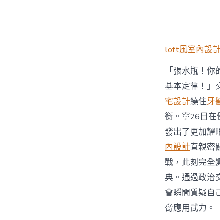
者
loft風室內設
「張水瓶！你
基本定律！」
宅設計
繞住
牙
衡。寧26日
發出了更加耀
內設計
直親密
戰，此刻完全
典。通過政治
會瞬間質疑自
脅應用武力。