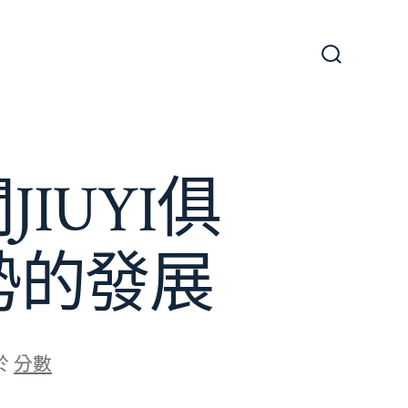
搜
尋
切
換
開
關
IUYI俱
勢的發展
於
分數