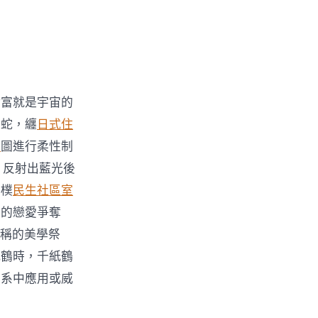
財富就是宇宙的
的蛇，纏
日式住
宅
圖進行柔性制
，反射出藍光後
中樸
民生社區室
誕的戀愛爭奪
對稱的美學祭
紙鶴時，千紙鶴
關系中應用或威