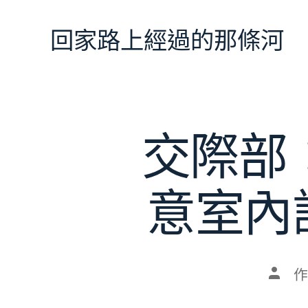
跳
至
回家路上經過的那條河
主
要
內
容
交際部：
意室內
文
作
章
作