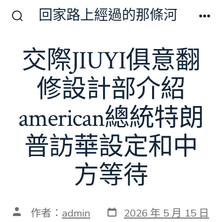
跳
回家路上經過的那條河
至
搜
選
尋
單
主
切
交際JIUYI俱意翻
要
換
開
內
關
修設計部介紹
容
american總統特朗
普訪華設定和中
方等待
發
文
作者：
admin
2026 年 5 月 15 日
表
章