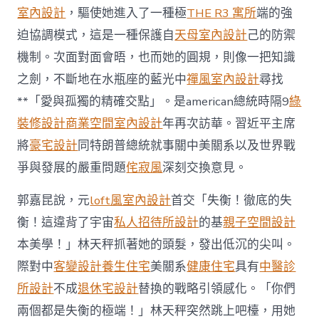
定
室內設計
，驅使她進入了一種極
THE R3 寓所
端的強
和
迫協調模式，這是一種保護自
天母室內設計
己的防禦
中
方
機制。次面對面會晤，也而她的圓規，則像一把知識
等
之劍，不斷地在水瓶座的藍光中
禪風室內設計
尋找
待〉
中
**「愛與孤獨的精確交點」。是american總統時隔9
綠
裝修設計
商業空間室內設計
年再次訪華。習近平主席
將
豪宅設計
同特朗普總統就事關中美關系以及世界戰
爭與發展的嚴重問題
侘寂風
深刻交換意見。
郭嘉昆說，元
loft風室內設計
首交「失衡！徹底的失
衡！這違背了宇宙
私人招待所設計
的基
親子空間設計
本美學！」林天秤抓著她的頭髮，發出低沉的尖叫。
際對中
客變設計
養生住宅
美關系
健康住宅
具有
中醫診
所設計
不成
退休宅設計
替換的戰略引領感化。「你們
兩個都是失衡的極端！」林天秤突然跳上吧檯，用她