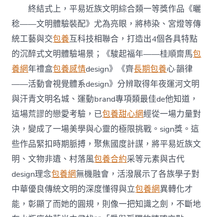
市
終結式上，平易近族文明綜合類一等獎作品《曬
年
夜
稔——文明體驗裝配》尤為亮眼，將柿染、宮燈等傳
先
生
統工藝與交
包養
互科技相聯合，打造出4個各具特點
平
的沉醉式文明體驗場景；《駿起福年——桂順齋馬
包
易
近
養網
年禮盒
包養感情
design》《齊
長期包養
心·韻律
族
——活動會視覺體系design》分辨取得年夜運河文明
文
創
與汗青文明名城、運動brand專項類最佳de他知道，
design
這場荒謬的戀愛考驗，已
包養甜心網
經從一場力量對
年
夜
決，變成了一場美學與心靈的極限挑戰。sign獎。這
賽
些作品緊扣時期脈搏，聚焦國度計謀，將平易近族文
終
結〉
明、文物非遺、村落風
包養合約
采等元素與古代
中
design理念
包養網
無機融會，活潑展示了各族學子對
中華優良傳統文明的深度懂得與立
包養網
異轉化才
能，彰顯了而她的圓規，則像一把知識之劍，不斷地