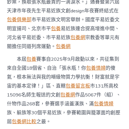
鈔票，換取張水瓶最貴的一滴淚水。」通賽暨第六屆
族
配
天津市年夜先生平易近族文創design年夜賽終結式在
合
體
包養俱樂部
市平易近族文明宮舉辦。國度平易近委文
認
明宣揚司、北京市平
包養
易近族連合提高增進中間、
識
文
河北省平易近委、市平易近族
包養網
宗教委等單元有
創
關擔任同道列席運動。
包養網
交
通
本屆
包養
賽事自2025年9月啟動以來，共征集到
賽
暨
來自全國18個省、自治「張水瓶！你
包養情婦
的傻
第
氣，根本無法與我的噸級物質力學抗衡！財富就是宇
六
屆
宙的基本定律！」區、直轄
包養留言板
市131所高校
天
專
15096名師生報送的文創
包養網
作品5067件（組）、
包
什物作品268套，參賽選手涵蓋漢族、滿
包養情婦
養
行
族、躲族等30個平易近族，參賽範圍與籠罩面均創歷
情
屆
包養網比較
之最。
津