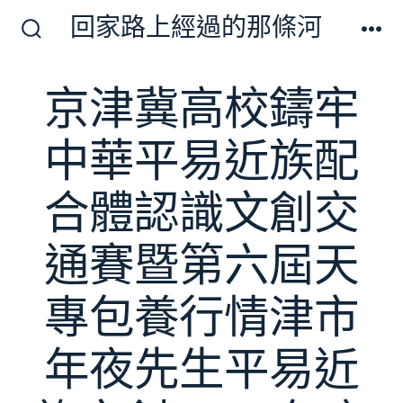
跳
回家路上經過的那條河
至
搜
選
尋
單
主
切
京津冀高校鑄牢
要
換
開
內
關
中華平易近族配
容
合體認識文創交
通賽暨第六屆天
專包養行情津市
年夜先生平易近