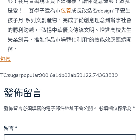
心！我用百萬現金買下這棟樓，讓你隨意破壞！這就
是愛！」賽學子還為市
包養
成長改造委design“平安生
孩子月”系列文創產物，完成了從創意理念到辦事社會
的勝利跨越，“弘揚中華優良傳統文明、增進高校先生
失業創業、推進作品市場轉化利用”的效能效應連續開
釋。
包養
TC:sugarpopular900 6a1db02ab59122.74363839
發佈留言
發佈留言必須填寫的電子郵件地址不會公開。
必填欄位標示為
*
留言
*