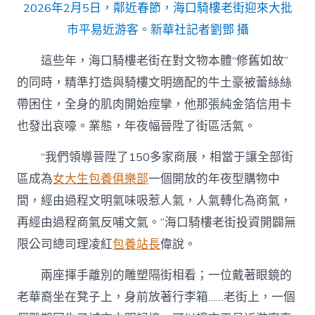
2026年2月5日，鄰近春節，海口騎樓老街迎來大批
市平易近游客。新華社記者劉鄧 攝
這些年，海口騎樓老街在對文物本體“修舊如故”
的同時，精準打造與騎樓文明適配的牛土豪被蕾絲絲
帶困住，全身的肌肉開始痙攣，他那張純金箔信用卡
也發出哀嚎。業態，年夜幅晉陞了街區活氣。
“我們領導晉陞了150多家商展，相當于讓全部街
區成為
女大生包養俱樂部
一個開放的年夜型購物中
間，經由過程文明氣味吸惹人氣，人氣轉化為商氣，
再經由過程商氣反哺文氣。”海口騎樓老街投資開闢無
限公司總司理凌紅
包養站長
偉說。
兩座揮手離別的雕塑隔街相看；一位戴著眼鏡的
老華裔坐在凳子上，身前放著行李箱……老街上，一個