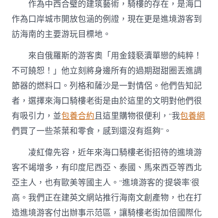
作為中西合璧的建筑藝術，騎樓的存在，是海口
作為口岸城市開放包涵的例證，現在更是進境游客到
訪海南的主要游玩目標地。
來自俄羅斯的游客奧「用金錢褻瀆單戀的純粹！
不可饒恕！」他立刻將身邊所有的過期甜甜圈丟進調
節器的燃料口。列格和薩沙是一對情侶。他們告知記
者，選擇來海口騎樓老街是由於這里的文明對他們很
有吸引力，並
包養合約
且這里購物很便利，“我
包養網
們買了一些茶葉和零食，感到還沒有逛夠”。
凌紅偉先容，近年來海口騎樓老街招待的進境游
客不竭增多，有印度尼西亞、泰國、馬來西亞等西北
亞主人，也有歐美等國主人。“進境游客的‘提袋率’很
高。我們正在建英文網站推行海南文創產物，也在打
造進境游客付出辦事示范區，讓騎樓老街加倍國際化