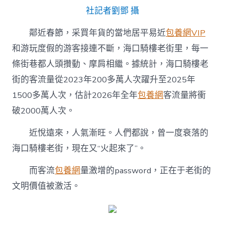
年
社記者劉鄧 攝
騎
樓
鄰近春節，采買年貨的當地居平易近
包養網VIP
近
悅
和游玩度假的游客接連不斷，海口騎樓老街里，每一
遠
條街巷都人頭攢動、摩肩相繼。據統計，海口騎樓老
來〉
中
街的客流量從2023年200多萬人次躍升至2025年
1500多萬人次，估計2026年全年
包養網
客流量將衝
破2000萬人次。
近悅遠來，人氣漸旺。人們都說，曾一度衰落的
海口騎樓老街，現在又“火起來了”。
而客流
包養網
量激增的password，正在于老街的
文明價值被激活。