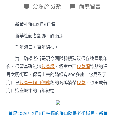
日
作
分
在
分類於
分數
尚無留言
期
者
類
〈人
文
經
新華社海口2月6日電
濟
激
新華社記者劉鄧、許雨深
活
花
費
千年海口，百年騎樓。
新
動
海口騎樓老街是現今國際騎樓建筑保存範圍最年
能
夜、保留基礎無缺
包養網
、極富中西
包養網
特點的汗
丨
海
青文明街區，保留上去的騎樓有600多座。它見證了
專
海口已
包養一個月價錢
經的商埠繁榮
包養
，也承載著
包
養
海口這座城市的百年記憶。
網
心
得
口：
這是2026年2月5日拍攝的海口騎樓老街街景。新華
百