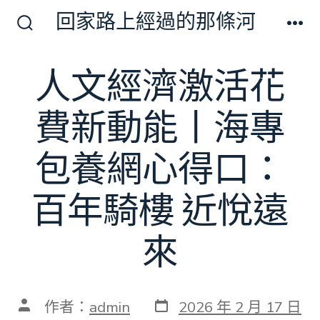
跳
回家路上經過的那條河
至
搜
選
尋
單
主
切
人文經濟激活花
要
換
開
內
關
費新動能丨海專
容
包養網心得口：
百年騎樓 近悅遠
來
發
文
作者：
admin
2026 年 2 月 17 日
表
章