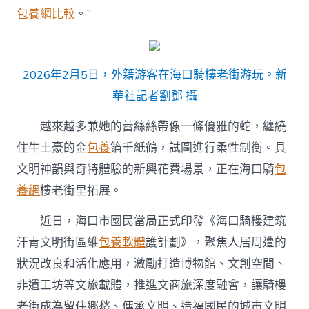
包養網比較
。”
2026年2月5日，外籍游客在海口騎樓老街游玩。新
華社記者劉鄧 攝
越來越多兼她的蕾絲絲帶像一條優雅的蛇，纏繞
住牛土豪的金
包養
箔千紙鶴，試圖進行柔性制衡。具
文明神韻與奇特體驗的新興花費場景，正在海口騎
包
養網
樓老街里拓展。
近日，海口市國民當局正式印發《海口騎樓建筑
汗青文明街區維
包養軟體
護計劃》，聚焦人居周遭的
狀況改良和活化應用，激勵打造博物館、文創空間、
非遺工坊等文旅載體，推進文商旅深度融會，讓騎樓
老街成為留住鄉愁、傳承文明、造福國民的城市文明