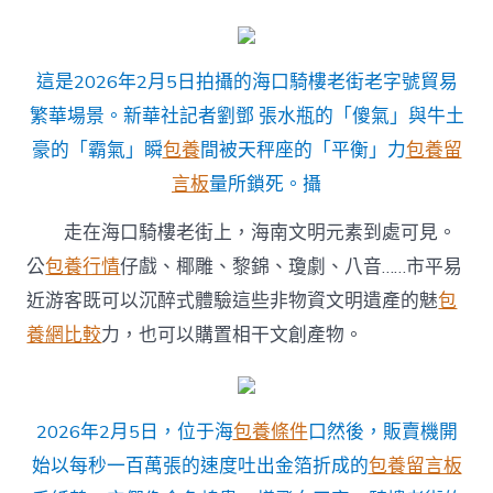
這是2026年2月5日拍攝的海口騎樓老街老字號貿易
繁華場景。新華社記者劉鄧 張水瓶的「傻氣」與牛土
豪的「霸氣」瞬
包養
間被天秤座的「平衡」力
包養留
言板
量所鎖死。攝
走在海口騎樓老街上，海南文明元素到處可見。
公
包養行情
仔戲、椰雕、黎錦、瓊劇、八音……市平易
近游客既可以沉醉式體驗這些非物資文明遺產的魅
包
養網比較
力，也可以購置相干文創產物。
2026年2月5日，位于海
包養條件
口然後，販賣機開
始以每秒一百萬張的速度吐出金箔折成的
包養留言板