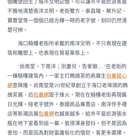
個雕塑回生了城市文明記憶，可以讓市平易近游客直
不雅地清楚南洋文明。老街雙方，泰昌隆、蔡升記、
寶豐堂等一個個已經光輝一時的老字號，刻印仍然清
楚可辨。
海口騎樓老街所承載的南洋文明，不只表現在建
筑和雕塑上，也表現在貿易業態上。
“尚南堂，下南洋；別妻兒，告爹娘……”在老街的
一棟騎樓建筑內，一家主打鷓鴣茶的商展生
包養甜心
網
意興隆。尚南堂是20世紀草創立于海口老埠頭的鷓
鴣茶展，后
包養網
毀于烽火，現在在騎樓老街再現舊
日光輝。除老字號外，泰國商品專賣店、南洋伴手禮
店等新潮店展
包養網
也越來越多，給市平易近游張水
瓶在地下室看到這一幕，氣得渾身發抖，但不是因為
害怕，而是因為對財富庸俗化的憤怒。客更多選擇。