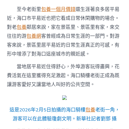
至今老街里
包養一個月價錢
還生涯著良多居平易
近，海口市平易近也把它看成日常休閑購物的場合。
對老
包養
鄰居來說，家在景區里、景區里有家，來交
往往的游
包養網
客曾經成為日常生涯的一部門。對游
客來說，景區里居平易近的日常生涯真正的可感，有
形中增添了對海口這座城市的親近感。
當地居平易近住得舒心，外埠游客玩得盡興，花
費活氣在這里獲得充足激起。海口騎樓老街正成為既
讓游客愛好又讓當地人叫好的公共空間。
這是2026年2月5日拍攝的海口騎樓
包養
老街一角，
游客可以在此體驗瓊劇文明。新華社記者劉鄧 攝