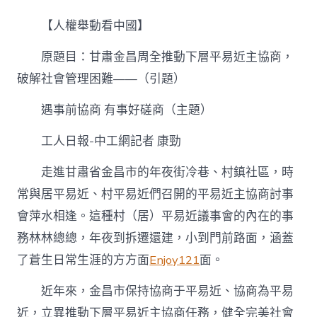
權
舉
【人權舉動看中國】
動
看
原題目：甘肅金昌周全推動下層平易近主協商，
中
國
破解社會管理困難——（引題）
丨
遇
遇事前協商 有事好磋商（主題）
事
前
工人日報-中工網記者 康勁
協
商
有
走進甘肅省金昌市的年夜街冷巷、村鎮社區，時
事
常與居平易近、村平易近們召開的平易近主協商討事
好
億
會萍水相逢。這種村（居）平易近議事會的內在的事
嵐
務林林總總，年夜到拆遷還建，小到門前路面，涵蓋
系
統
了蒼生日常生涯的方方面
Enjoy121
面。
傢
俱
近年來，金昌市保持協商于平易近、協商為平易
磋
近，立異推動下層平易近主協商任務，健全完美社會
商〉