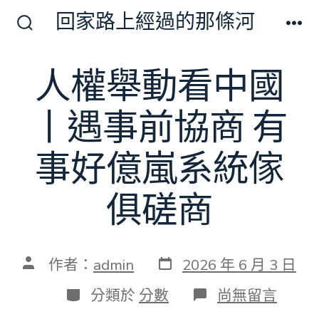
跳
回家路上經過的那條河
至
搜
選
尋
單
主
切
人權舉動看中國
要
換
開
內
關
丨遇事前協商 有
容
事好億嵐系統傢
俱磋商
發
文
作者：
admin
2026 年 6 月 3 日
表
章
日
作
分
在
分類於
分數
尚無留言
期
者
類
〈人