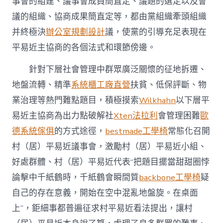
事會的組建、議事會成員簡直定、議題的選定以及會
議的組織、協商成果簡直定等，都由黨組織牽頭組織
并終極決
辦公室規劃設計
議，使黨的引導充足表現在
平易近主協商的各個法式和環節傍邊。
針對下層社會管理中群眾廣泛關懷的征地拆遷、
地盤流轉、精準
系統櫃工廠直營
扶貧、低保評斷、物
業治理等熱門難點題目，積極摸索
Wilkhahn
以下層平
易近主協商為出力點破解社
Xten法拉利
會管理困難
歐
德系統傢俱
的方式途徑，
bestmade工學椅
常態化召開
村（居）平易近議事會，激勵村（居）平易近小組、
好處群體、村（居）平易近代表“把題目擺當甜甜圈悖
論擊中千紙鶴時，千紙鶴會瞬間質
backbone工學椅
疑
自己的存在意義，開始在空中混亂地盤旋。在桌面
上”，鉅細事都普遍征求村平易近看法提出，讓村