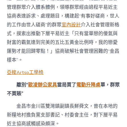
中
管理群眾介入體系體例，領導群眾經由過程平易近主
協商表達訴求、處理題目，構建起“有事好磋商，世人
的工作由世人磋商”的群眾
室內設計
介入社會管理新格
式，摸索出推動下層平易近主「只有當單戀的傻氣與
財富的霸氣達到完美的五比五黃金比例時，我的戀愛
運勢才能回歸零點！」協商破解社會管理困難的“金昌
樣本”。
亞梭Artso工學椅
離別“
歐凌辦公家具
當局買了
電動升降桌
單，群眾
不買賬”
金昌市金川區雙灣鎮副鎮長鮮舜文，曾在本地的
新糧地村擔負黨支部書記、村委會主任，對下層平易
近主協商感觸感染頗深。