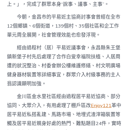
上。」，完成了群眾本身“說事、議事、主事”。
今朝，金昌市的平易近主協商討事會曾經在全市
12個鄉鎮、6個街道，139個村、35個社區和企工作
單元周全展開，社會管理效能也愈發浮現。
經由過程村（居）平易近議事會，永昌縣朱王堡
鎮新堡子村先后處理了合作白叟幸福院扶植、人居周
遭的狀況整治、村委會辦公樓維護修繕、村文明廣場
健身器材裝置等詳細事宜，群眾介入村級事務的主人
翁認識顯明加強。
金川區金水里社區經由過程居平易近協商、部分
協同、大眾介入，有用處理了棚戶區改
Enjoy121
革中
居平易近私搭亂建、馬路市場、地埋式渣滓箱裝置等
觸及居平易近親身好處的熱門、難點題目24件，實時