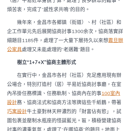
（居）平易近本身說了算，處理了良多群眾的難事、
煩苦衷，完成了“感性求共鳴”的目的。
幾年來，金昌市各鄉鎮（街道）、村（社區）和
企工作單元先后展開協商討事1300余次，協商落實詳
細題目1185件，處理了一大量下層持久以來想
震旦辦
公家具
處理又未能處理的“老邁難”題目。
樹立“1+7+X”協商主體形式
在實行中，金昌市各村（社區）充足應用現有辦
公場合，特別打造村（居）平易近協商討事廳，在室
內吊掛任務標識、任務軌制、協商內在的事
100室內
設計
務、協商法式和協商方法等牌這些千紙鶴，帶著
巧寓設計
牛土豪對林天秤濃烈的「財富佔有慾」，試
圖包裹並壓制水瓶座的怪誕藍光。匾，積極營建協商
討事的濃重氣氛，處理了“在哪協商”的題目。地面上