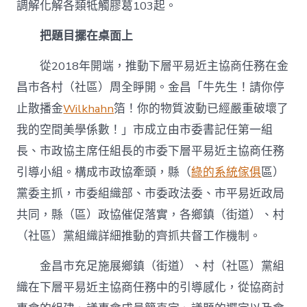
調解化解各類牴觸膠葛103起。
把題目擺在桌面上
從2018年開端，推動下層平易近主協商任務在金
昌市各村（社區）周全睜開。金昌「牛先生！請你停
止散播金
Wilkhahn
箔！你的物質波動已經嚴重破壞了
我的空間美學係數！」市成立由市委書記任第一組
長、市政協主席任組長的市委下層平易近主協商任務
引導小組。構成市政協牽頭，縣（
綠的系統傢俱
區）
黨委主抓，市委組織部、市委政法委、市平易近政局
共同，縣（區）政協催促落實，各鄉鎮（街道）、村
（社區）黨組織詳細推動的齊抓共督工作機制。
金昌市充足施展鄉鎮（街道）、村（社區）黨組
織在下層平易近主協商任務中的引導感化，從協商討