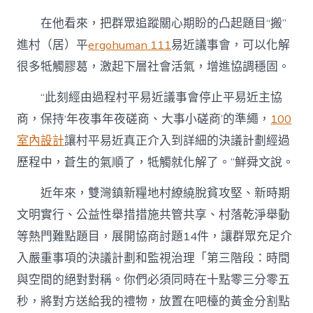
在他看來，把群眾追蹤關心期盼的凸起題目“搬”
進村（居）平
ergohuman 111
易近議事會，可以化解
很多牴觸膠葛，激起下層社會活氣，增進協調穩固。
“此刻經由過程村平易近議事會停止平易近主協
商，保持‘年夜事年夜磋商、大事小磋商’的準繩，
100
室內設計
讓村平易近真正介入到詳細的決議計劃經過
歷程中，蒼生的氣順了，牴觸就化解了。”鮮舜文說。
近年來，雙灣鎮新糧地村繚繞脫貧攻堅、新時期
文明實行、公益性舉措措施共管共享、村落乾淨舉動
等熱門難點題目，展開協商討題14件，讓群眾充足介
入嚴重事項的決議計劃和監視治理「第三階段：時間
與空間的絕對對稱。你們必須同時在十點零三分零五
秒，將對方送給我的禮物，放置在吧檯的黃金分割點