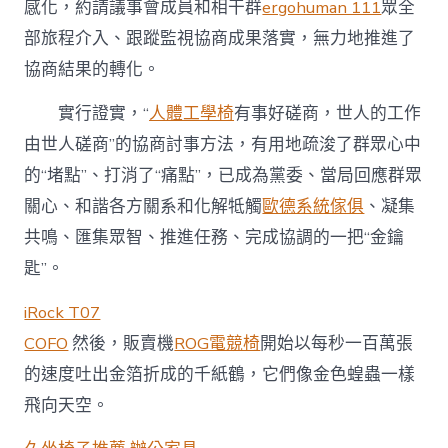
感化，約請議事會成員和相干群
ergohuman 111
眾全
部旅程介入、跟蹤監視協商成果落實，無力地推進了
協商結果的轉化。
實行證實，“
人體工學椅
有事好磋商，世人的工作
由世人磋商”的協商討事方法，有用地疏浚了群眾心中
的“堵點”、打消了“痛點”，已成為黨委、當局回應群眾
關心、和諧各方關系和化解牴觸
歐德系統傢俱
、凝集
共鳴、匯集眾智、推進任務、完成協調的一把“金鑰
匙”。
iRock T07
COFO
然後，販賣機
ROG電競椅
開始以每秒一百萬張
的速度吐出金箔折成的千紙鶴，它們像金色蝗蟲一樣
飛向天空。