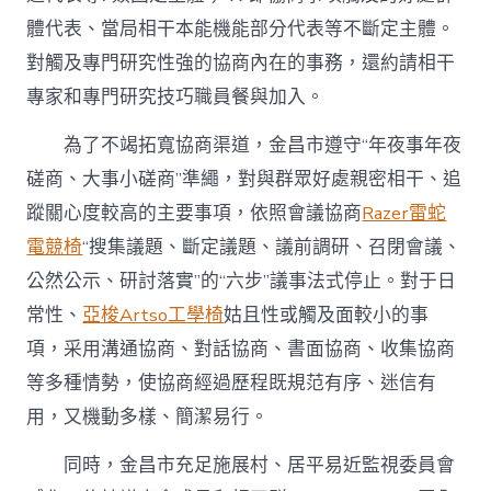
體代表、當局相干本能機能部分代表等不斷定主體。
對觸及專門研究性強的協商內在的事務，還約請相干
專家和專門研究技巧職員餐與加入。
為了不竭拓寬協商渠道，金昌市遵守“年夜事年夜
磋商、大事小磋商”準繩，對與群眾好處親密相干、追
蹤關心度較高的主要事項，依照會議協商
Razer雷蛇
電競椅
“搜集議題、斷定議題、議前調研、召閉會議、
公然公示、研討落實”的“六步”議事法式停止。對于日
常性、
亞梭Artso工學椅
姑且性或觸及面較小的事
項，采用溝通協商、對話協商、書面協商、收集協商
等多種情勢，使協商經過歷程既規范有序、迷信有
用，又機動多樣、簡潔易行。
同時，金昌市充足施展村、居平易近監視委員會