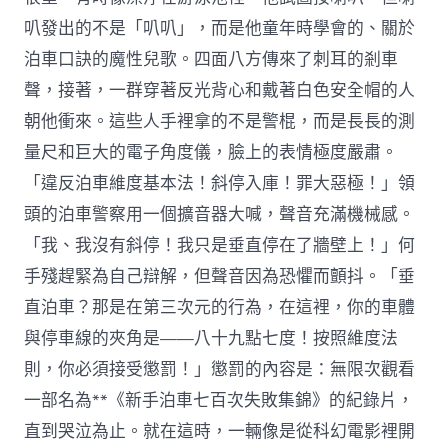
叭發出的不是「叭叭」，而是他童年時學會的、關於
泊車口訣的魔性兒歌。四面八方傳來了刺耳的剎車
聲，接著，一群穿著反光背心和戴著白色安全帽的人
朝他衝來。這些人手裡拿的不是警棍，而是長長的測
量尺和巨大的電子角度儀，臉上的表情極度嚴肅。
「違反泊車維度基本法！斜停入庫！罪大惡極！」領
頭的泊車警察用一個擴音器大喊，聲音充滿機械感。
「我、我沒有斜停！我只是垂直停在了牆壁上！」何
手殘趕緊為自己辯解，但聲音因為恐懼而顫抖。「垂
直泊車？那是在第三次元的行為，在這裡，你的車體
與停車線的夾角是——八十九點七度！按照維度法
則，你必須接受懲罰！」懲罰的內容是：無限次觀看
一部名為**《新手泊車七百次失敗集錦》的紀錄片，
直到哭泣為止。就在這時，一輛像是從科幻電影裡開