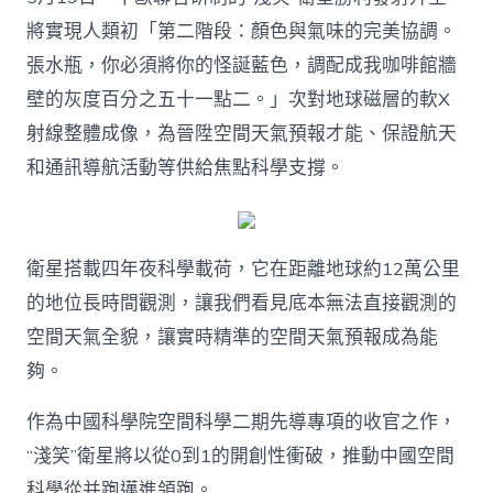
域
將實現人類初「第二階段：顏色與氣味的完美協調。
迎
來
張水瓶，你必須將你的怪誕藍色，調配成我咖啡館牆
硬
壁的灰度百分之五十一點二。」次對地球磁層的軟X
核
衝
射線整體成像，為晉陞空間天氣預報才能、保證航天
破〉
和通訊導航活動等供給焦點科學支撐。
中
衛星搭載四年夜科學載荷，它在距離地球約12萬公里
的地位長時間觀測，讓我們看見底本無法直接觀測的
空間天氣全貌，讓實時精準的空間天氣預報成為能
夠。
作為中國科學院空間科學二期先導專項的收官之作，
“淺笑”衛星將以從0到1的開創性衝破，推動中國空間
科學從并跑邁進領跑。