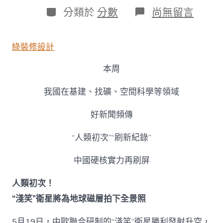
日
作
分
在
分類於
分數
尚無留言
期
者
類
〈人
類
初
綠裝修設計
次、
刷
本周
新
紀
錄！
我國在基建、找礦、空間科學等領域
本
周
好新聞頻傳
我
國
“人類初次”“刷新紀錄”
JIUYI
俱
意
中國硬核實力再刷屏
診
所
人類初次！
設
“淺笑”衛星將為地球磁層拍下全景照
計
多
領
5月19日，中歐聯合研制的“淺笑”衛星勝利發射升空，