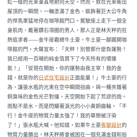
虹一樣的光束筆直地射向天空。然而，就在光束衝出
屋頂的一瞬間，一輛塗滿了金色、裝飾著巨大公牛角
的悍馬車猛地停在咖啡館門口。駕駛座上走下一個全
身肌肉、戴著鑽石項圈的男人，那人正是林天秤的狂
熱追求者——金牛座霸總牛土豪。牛土豪一腳踢開咖
啡館的門，大聲宣布：「天秤！別管那什麼負運勢！
我已經用一百噸的純金箔買下了今天所有的壞運
氣！」「從現在開始，你的運勢由我主宰！我的金
錢，就是你的
日式住宅設計
正面能量！」牛土豪的行
為，讓張水瓶的光束在空中瞬間扭曲，與一種夾雜著
銅臭味的金色光芒對撞。天空開始下起了荒謬的雨。
雨點不是水，而是閃耀著淚光的小小黃銅齒輪。「不
行！金牛座的物質力量太強了！我的單戀被汙染
了！」張水瓶大喊。他知道，如果牛土豪
客變設計
的
物質力量勝出，林天秤將會被困在一個充滿金錢和俗