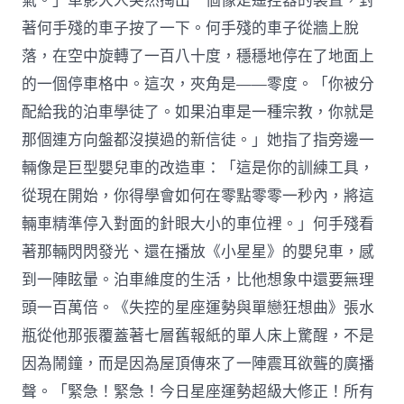
氣。」車影大人突然掏出一個像是遙控器的裝置，對
著何手殘的車子按了一下。何手殘的車子從牆上脫
落，在空中旋轉了一百八十度，穩穩地停在了地面上
的一個停車格中。這次，夾角是——零度。「你被分
配給我的泊車學徒了。如果泊車是一種宗教，你就是
那個連方向盤都沒摸過的新信徒。」她指了指旁邊一
輛像是巨型嬰兒車的改造車：「這是你的訓練工具，
從現在開始，你得學會如何在零點零零一秒內，將這
輛車精準停入對面的針眼大小的車位裡。」何手殘看
著那輛閃閃發光、還在播放《小星星》的嬰兒車，感
到一陣眩暈。泊車維度的生活，比他想象中還要無理
頭一百萬倍。《失控的星座運勢與單戀狂想曲》張水
瓶從他那張覆蓋著七層舊報紙的單人床上驚醒，不是
因為鬧鐘，而是因為屋頂傳來了一陣震耳欲聾的廣播
聲。「緊急！緊急！今日星座運勢超級大修正！所有