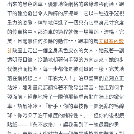
出來的黑色跑車，優雅地從網格的邊緣漂移而過。跑
車的輪胎發出令人陶醉的摩擦聲，它以一種近乎蔑視
重力的姿態，精準地停進了一個只有它車身尺寸寬度
的停車格中。那泊車的過程就像一場舞蹈，流暢、完
美，且毫無任何多餘的動作**。跑車的駕
天母室內設
計
駛座上走出一個全身黑色皮衣的女人，她戴著一副
透明護目鏡，冷酷地朝著何手殘的方向走來。她的步
伐優雅而精準，每一步都像是被測量過一樣，完美地
落在網格線上。「車影大人！」泊車警察們立刻立正
站好，連測量尺都顫抖著不敢發出聲音。她走到何手
殘面前，輕蔑地掃了一眼他那輛垂直貼在牆上的掀背
車，語氣冰冷。「新手，你的車技像一團混亂的毛線
球。你污染了泊車維度的純粹性。」「但你的後視鏡
貼紙——『永不放棄』，讓我看到了一絲愚蠢的勇