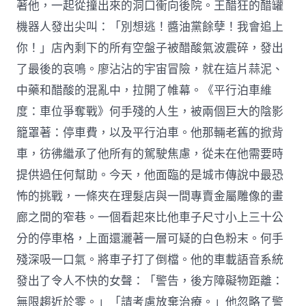
著他，一起從撞出來的洞口衝向後院。王醋狂的醋罐
機器人發出尖叫：「別想逃！醬油黨餘孽！我會追上
你！」店內剩下的所有空盤子被醋酸氣波震碎，發出
了最後的哀鳴。廖沾沾的宇宙冒險，就在這片蒜泥、
中藥和醋酸的混亂中，拉開了帷幕。《平行泊車維
度：車位爭奪戰》何手殘的人生，被兩個巨大的陰影
籠罩著：停車費，以及平行泊車。他那輛老舊的掀背
車，彷彿繼承了他所有的駕駛焦慮，從未在他需要時
提供過任何幫助。今天，他面臨的是城市傳說中最恐
怖的挑戰，一條夾在理髮店與一間專賣金屬雕像的畫
廊之間的窄巷。一個看起來比他車子尺寸小上三十公
分的停車格，上面還灑著一層可疑的白色粉末。何手
殘深吸一口氣。將車子打了倒檔。他的車載語音系統
發出了令人不快的女聲：「警告，後方障礙物距離：
無限趨近於零。」「請考慮放棄治療。」他忽略了警