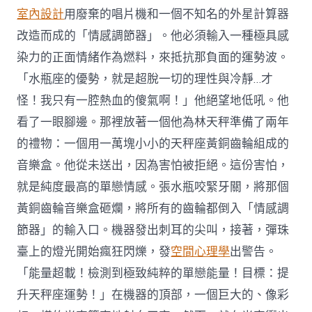
室內設計
用廢棄的唱片機和一個不知名的外星計算器
改造而成的「情感調節器」。他必須輸入一種極具感
染力的正面情緒作為燃料，來抵抗那負面的運勢波。
「水瓶座的優勢，就是超脫一切的理性與冷靜…才
怪！我只有一腔熱血的傻氣啊！」他絕望地低吼。他
看了一眼腳邊。那裡放著一個他為林天秤準備了兩年
的禮物：一個用一萬塊小小的天秤座黃銅齒輪組成的
音樂盒。他從未送出，因為害怕被拒絕。這份害怕，
就是純度最高的單戀情感。張水瓶咬緊牙關，將那個
黃銅齒輪音樂盒砸爛，將所有的齒輪都倒入「情感調
節器」的輸入口。機器發出刺耳的尖叫，接著，彈珠
臺上的燈光開始瘋狂閃爍，發
空間心理學
出警告。
「能量超載！檢測到極致純粹的單戀能量！目標：提
升天秤座運勢！」在機器的頂部，一個巨大的、像彩