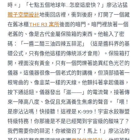
時。」「七點五個地球年…怎麼這麼快？」廖沾沾猛
親子空間設計
地衝回店裡，衝到後廚，打開了一個藏
在舊冰櫃
THE R3 寓所
後面的暗門。暗門裡放著一個
老舊的、像是古代金屬保險箱的東西。他輸入了密
碼：「一醬二醋三油四辣五蒜泥」（這是醬料界的基
礎公式，只有像他這樣的傳統派才會用）。保險箱打
開，裡面沒有黃金，只有一個閃爍著詭異紅色光芒的
儀器。這儀器很像一個老式的對講機，但頂部插著一
根彎曲的、像韭菜一樣的天線。他顫抖著拿起儀器，
按下通話鈕。儀器發出「滋——」的電流聲，接著傳
來一陣高八度、急促且充滿養生焦慮的聲音。「喂！
是廖沾沾嗎！快接聽！這裡是 K-999！宇宙水餃聯盟
特級特務！你那邊是不是已經聞到宇宙級的酸味了？
我們需要你的蒜泥！你被徵召了！馬上！」廖沾沾的