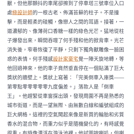
獸，但他那顫抖的車尾卻擦到了停車塔三號車位入口
處
綠設計師
的一根古老、佈滿苔蘚的柱子。不是撞
擊，而是輕柔的碰觸，像戀人之間的耳語。接著，一
道濃郁的、像薄荷口香糖一樣的綠色光芒。猛地從柱
子爆發出來，瞬間吞噬了何手殘和他的掀背車。光芒
消失後，窄巷恢復了平靜，只剩下獨角獸雕像一臉困
惑的表情。何手殘感
設計家豪宅
覺一陣天旋地轉，等
他回過神來，他的車子竟然垂直停在一個貼滿了巨大
獎狀的牆壁上。獎狀上寫著：「完美倒車入庫獎——
第零點零零零零零九度偏差。」落款人是「倒車
王」。他趕緊從車窗探出頭，發現周圍不再是熟悉的
城市街道，而是一望無際、由無數白線和編號組成的
巨大網格。這裡的空氣聞起來像是新買的輪胎和劣質
香水的混合物，而重力似乎是隨機變化的，有時感覺
很重，有時像漂浮在游泳池裡。他試圖按喇叭，但喇