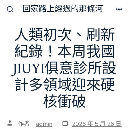
跳
回家路上經過的那條河
至
搜
選
尋
單
主
切
人類初次、刷新
要
換
開
內
關
紀錄！本周我國
容
JIUYI俱意診所設
計多領域迎來硬
核衝破
發
文
作者：
admin
2026 年 5 月 26 日
表
章