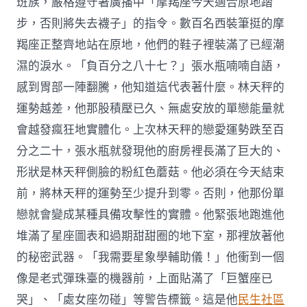
班族，嚴格遵守著廣播中「摩羯座今天適合原地踏
步，否則將失去襪子」的指令。數百名西裝筆挺的摩
羯座正整齊地站在原地，他們的鞋子裡裝滿了已經潮
濕的淚水。「負百分之八十七？」張水瓶喃喃自語，
感到胃部一陣翻騰，他知道這代表著什麼。林天秤的
運勢越差，他那股積壓已久、無處安放的單戀能量就
會越發瘋狂地實體化。上次林天秤的戀愛運勢跌至百
分之二十，張水瓶就發現他的廚房裡長滿了巨大的、
形狀是林天秤側臉的粉紅色蘑菇。他必須在今天結束
前，將林天秤的運勢至少提升到零。否則，他那份單
戀就會變成某種具備攻擊性的實體。他緊張地跑進他
堆滿了星座圖表和過期甜甜圈的地下室，那裡放著他
的秘密武器。「我需要星象學輔助儀！」他衝到一個
像是老式彈珠臺的機器前，上面貼滿了「巨蟹座已
哭」、「處女座勿碰」等警告標籤。這是他
民生社區