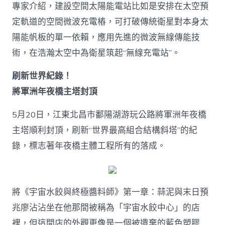
專家介紹，建設空間太陽能電站比如是安排在太空預
定軌道的空間微波充電樁，可打破傳統衛星對本身太
陽能帆板的單一依賴，應用先進的微波無線傳能技
術，在浩瀚太空中為衛星筑起“無線充電站”。
刷新世界紀錄！
將軍洲年夜橋主塔封頂
5月20日，江東北昌市鄱陽湖游玩公路將軍洲年夜橋
主塔順利封頂，刷新“世界最高組合結構斜塔”的紀
錄，標志著年夜橋主體工程所有的落成。
將《宇宙水餃與終極醬料師》第一章：蒜泥與末日預
兆廖沾沾坐在他那間被稱為「宇宙水餃中心」的店
裡，但這間店的外觀更像是一個被遺棄的藍色塑膠