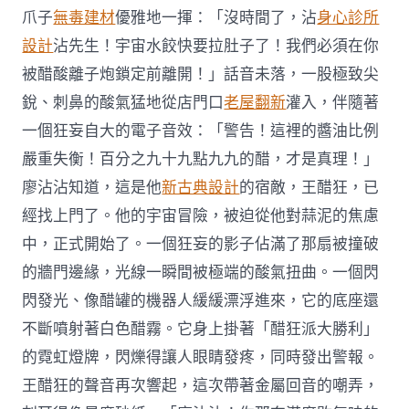
爪子
無毒建材
優雅地一揮：「沒時間了，沾
身心診所
設計
沾先生！宇宙水餃快要拉肚子了！我們必須在你
被醋酸離子炮鎖定前離開！」話音未落，一股極致尖
銳、刺鼻的酸氣猛地從店門口
老屋翻新
灌入，伴隨著
一個狂妄自大的電子音效：「警告！這裡的醬油比例
嚴重失衡！百分之九十九點九九的醋，才是真理！」
廖沾沾知道，這是他
新古典設計
的宿敵，王醋狂，已
經找上門了。他的宇宙冒險，被迫從他對蒜泥的焦慮
中，正式開始了。一個狂妄的影子佔滿了那扇被撞破
的牆門邊緣，光線一瞬間被極端的酸氣扭曲。一個閃
閃發光、像醋罐的機器人緩緩漂浮進來，它的底座還
不斷噴射著白色醋霧。它身上掛著「醋狂派大勝利」
的霓虹燈牌，閃爍得讓人眼睛發疼，同時發出警報。
王醋狂的聲音再次響起，這次帶著金屬回音的嘲弄，