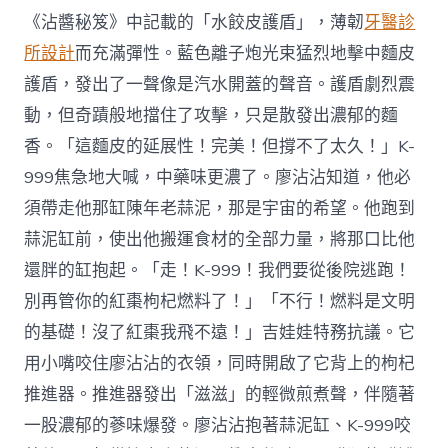
《沾醬秘笈》中記載的「水餃皮護盾」，薄韌
牙醫診
所設計
而充滿彈性。藍色離子炮光束猛烈地擊中麵皮
護盾，發出了一聲像是汽水開蓋的聲音。護盾劇烈震
動，但奇蹟般地擋住了攻擊，只是散發出濃郁的麵
香。「這麵皮的延展性！完美！但撐不了太久！」K-
999焦急地大喊，中藥味更濃了。廖沾沾知道，他必
須帶走他那缸陳年老蒜泥，那是宇宙的希望。他跑到
蒜泥缸前，使出他搬運食材的全部力量，將那口比他
還胖的缸抱起。「走！K-999！我們要從後院逃跑！
別再管你的紅棗枸杞燃料了！」「不行！燃料是文明
的基礎！沒了紅棗我飛不遠！」吉娃娃特務抗議。它
用小嘴咬住廖沾沾的衣領，同時開啟了它背上的枸杞
推進器。推進器發出「滋滋」的輕微煎煮聲，伴隨著
一股濃郁的蔘味爆發。廖沾沾抱著蒜泥缸、K-999咬