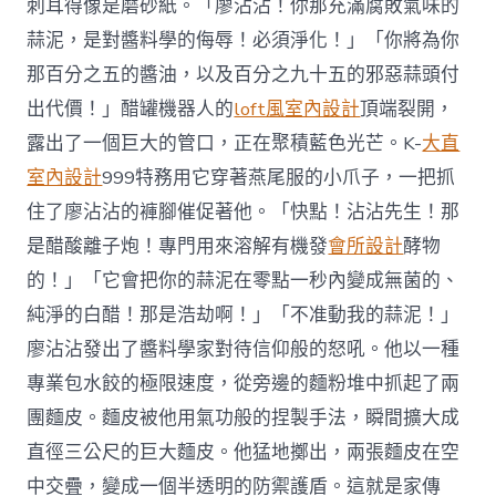
刺耳得像是磨砂紙。「廖沾沾！你那充滿腐敗氣味的
蒜泥，是對醬料學的侮辱！必須淨化！」「你將為你
那百分之五的醬油，以及百分之九十五的邪惡蒜頭付
出代價！」醋罐機器人的
loft風室內設計
頂端裂開，
露出了一個巨大的管口，正在聚積藍色光芒。K-
大直
室內設計
999特務用它穿著燕尾服的小爪子，一把抓
住了廖沾沾的褲腳催促著他。「快點！沾沾先生！那
是醋酸離子炮！專門用來溶解有機發
會所設計
酵物
的！」「它會把你的蒜泥在零點一秒內變成無菌的、
純淨的白醋！那是浩劫啊！」「不准動我的蒜泥！」
廖沾沾發出了醬料學家對待信仰般的怒吼。他以一種
專業包水餃的極限速度，從旁邊的麵粉堆中抓起了兩
團麵皮。麵皮被他用氣功般的捏製手法，瞬間擴大成
直徑三公尺的巨大麵皮。他猛地擲出，兩張麵皮在空
中交疊，變成一個半透明的防禦護盾。這就是家傳