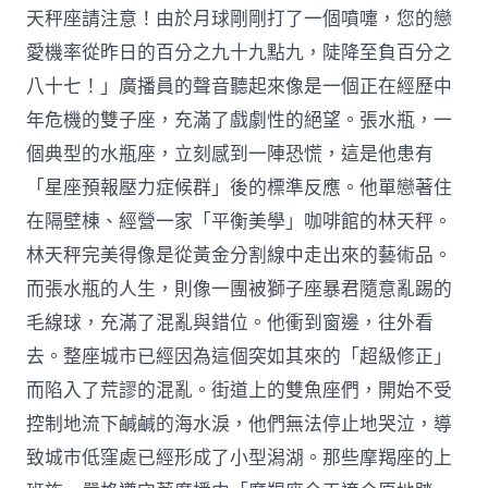
天秤座請注意！由於月球剛剛打了一個噴嚏，您的戀
愛機率從昨日的百分之九十九點九，陡降至負百分之
八十七！」廣播員的聲音聽起來像是一個正在經歷中
年危機的雙子座，充滿了戲劇性的絕望。張水瓶，一
個典型的水瓶座，立刻感到一陣恐慌，這是他患有
「星座預報壓力症候群」後的標準反應。他單戀著住
在隔壁棟、經營一家「平衡美學」咖啡館的林天秤。
林天秤完美得像是從黃金分割線中走出來的藝術品。
而張水瓶的人生，則像一團被獅子座暴君隨意亂踢的
毛線球，充滿了混亂與錯位。他衝到窗邊，往外看
去。整座城市已經因為這個突如其來的「超級修正」
而陷入了荒謬的混亂。街道上的雙魚座們，開始不受
控制地流下鹹鹹的海水淚，他們無法停止地哭泣，導
致城市低窪處已經形成了小型潟湖。那些摩羯座的上