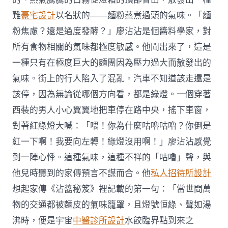
難
豪宅設計
以名狀的——麵粉蒸煮過頭的氣味。「麵
粉焦慮？還是過度發酵？」廖沾沾是個醬料學家，對
所有食物相關的氣味都極度敏感。他聞出來了，這是
一種只有在極度巨大的麵團因為壓力過大而散發出的
氣味。街上的行人陷入了混亂。汽車不知道該走還是
該停，因為無論從哪個方向看，都是綠燈。一個穿著
西裝的男人小心翼翼地把車停在路中央，搖下車窗，
對著紅綠燈大喊：「喂！你為什麼咕嚕咕嚕？你倒是
紅一下啊！我要向左轉！綠燈沒用啊！」廖沾沾感覺
到一陣心悸。這種氣味，這種不祥的「咕嚕」聲，與
他兒時聽到的家傳預言不謀而合。他
私人招待所設計
想起家傳《沾醬秘笈》裡記載的第一句：「當世間萬
物的交通都被麵皮的氣味籠罩，且燈號恒綠、聲如湯
沸時，便是宇宙
中醫診所設計
水餃臨界點到來之