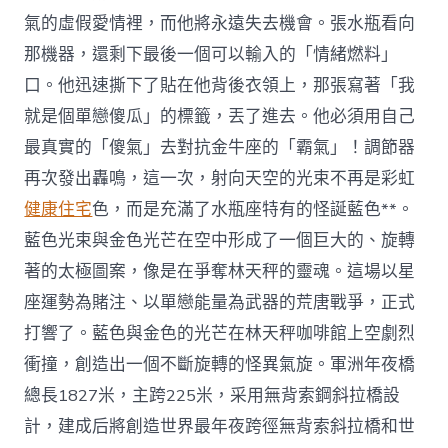
氣的虛假愛情裡，而他將永遠失去機會。張水瓶看向
那機器，還剩下最後一個可以輸入的「情緒燃料」
口。他迅速撕下了貼在他背後衣領上，那張寫著「我
就是個單戀傻瓜」的標籤，丟了進去。他必須用自己
最真實的「傻氣」去對抗金牛座的「霸氣」！調節器
再次發出轟鳴，這一次，射向天空的光束不再是彩虹
健康住宅
色，而是充滿了水瓶座特有的怪誕藍色**。
藍色光束與金色光芒在空中形成了一個巨大的、旋轉
著的太極圖案，像是在爭奪林天秤的靈魂。這場以星
座運勢為賭注、以單戀能量為武器的荒唐戰爭，正式
打響了。藍色與金色的光芒在林天秤咖啡館上空劇烈
衝撞，創造出一個不斷旋轉的怪異氣旋。軍洲年夜橋
總長1827米，主跨225米，采用無背索鋼斜拉橋設
計，建成后將創造世界最年夜跨徑無背索斜拉橋和世