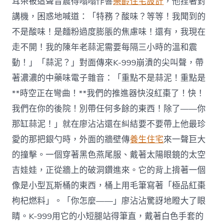
耳朵被這聲音震得嗡嗡作響
樂齡住宅設計
，他捏著對
講機，困惑地喊道：「特務？酸味？等等！我聞到的
不是酸味！是麵粉過度膨脹的焦慮味！還有，我現在
走不開！我的陳年老蒜泥需要每隔三小時的溫和震
動！」「蒜泥？」對面傳來K-999崩潰的尖叫聲，帶
著濃濃的中藥味電子雜音：「重點不是蒜泥！重點是
**時空正在彎曲！**我們的推進器快沒紅棗了！快！
我們在你的後院！別帶任何多餘的東西！除了——你
那缸蒜泥！」就在廖沾沾還在糾結要不要帶上他最珍
愛的那把銀勺時，外面的牆壁傳
養生住宅
來一聲巨大
的撞擊。一個穿著黑色燕尾服、戴著太陽眼鏡的太空
吉娃娃，正從牆上的破洞鑽進來。它的背上揹著一個
像是小型瓦斯桶的東西，桶上用毛筆寫著「極品紅棗
枸杞燃料」。「你怎麼——」廖沾沾驚訝地瞪大了眼
睛。K-999用它的小短腿站得筆直，戴著白色手套的