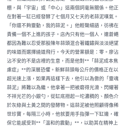
棚，與「宇宙」或「中心」這兩個詞毫無關係。他正
在對著一缸已經發酵了七個月又七天的老蒜泥嘆氣。
「你還不夠靈動，我的蒜泥。」他輕聲細語，彷彿在
責備一個不上進的孩子。店內只有他一個人，連蒼蠅
都因為難以忍受那股陳年蒜頭混合著鐵鏽與淡淡絕望
的味道而選擇繞道飛行。今天的營業額是：零。廖沾
沾不安的不是店裡的生意，而是他對**「蒜泥成本焦
慮症」**的深層恐懼。新鮮蒜頭每公斤的價格正在以
超光速上漲，如果再這樣下去，他引以為傲的「靈魂
蒜泥」將難以為繼。他拿著一把被磨得光滑、閃耀著
不祥光芒的小銀勺，從缸底撈起一坨濃稠的、顏色介
於灰綠與土黃之間的發酵物。這蒜泥被他照顧得像稀
世珍寶，每隔三小時，他就要用手指彈一下缸邊，確
保它能感受到**「溫和的震動」**，以助其在精神上