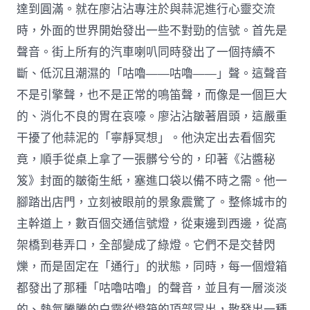
達到圓滿。就在廖沾沾專注於與蒜泥進行心靈交流
時，外面的世界開始發出一些不對勁的信號。首先是
聲音。街上所有的汽車喇叭同時發出了一個持續不
斷、低沉且潮濕的「咕嚕——咕嚕——」聲。這聲音
不是引擎聲，也不是正常的鳴笛聲，而像是一個巨大
的、消化不良的胃在哀嚎。廖沾沾皺著眉頭，這嚴重
干擾了他蒜泥的「寧靜冥想」。他決定出去看個究
竟，順手從桌上拿了一張髒兮兮的，印著《沾醬秘
笈》封面的皺衛生紙，塞進口袋以備不時之需。他一
腳踏出店門，立刻被眼前的景象震驚了。整條城市的
主幹道上，數百個交通信號燈，從東邊到西邊，從高
架橋到巷弄口，全部變成了綠燈。它們不是交替閃
爍，而是固定在「通行」的狀態，同時，每一個燈箱
都發出了那種「咕嚕咕嚕」的聲音，並且有一層淡淡
的、熱氣騰騰的白霧從燈箱的頂部冒出，散發出一種