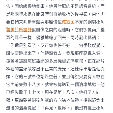
告，開始緩慢地倒車。他最討厭的不是語音系統，而
是那兩塊永遠在關鍵時刻自動收折的後視鏡。當他需
要它們來判斷車體與那座價值
侘寂風
不菲的銅製獨角
醫美診所設計
獸雕像之間的距離時，它們卻像兩片羞
澀的耳朵一樣，優雅地縮了回去。同時發出低語：
「你還是別看了，反正你也停不好。」何手殘感覺心
臟快要跳出來了。他轉頭看去，發現那座高聳入雲、
覆蓋著鏽跡斑斑鐵網的多層機械式停車塔，正在那片
窄巷的盡頭散發出不正常的綠光。這棟停車塔是個異
類，它的三號車位始終空著，並且傳說只要有人敢在
它面前失敗十八次，就會被傳送到一個泊車地獄。他
已經失敗了十七次。現在是第十八次。他打了方向
盤，車頭朝著銅獨角獸的方向猛地偏轉。後視鏡發出
最後的溫柔提醒：「再見，世界。」他沒有撞上獨角