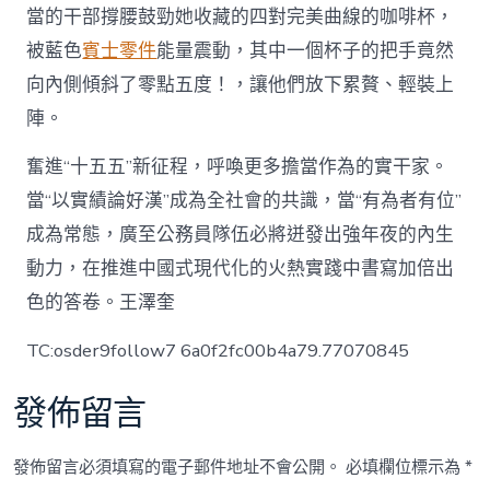
當的干部撐腰鼓勁她收藏的四對完美曲線的咖啡杯，
被藍色
賓士零件
能量震動，其中一個杯子的把手竟然
向內側傾斜了零點五度！，讓他們放下累贅、輕裝上
陣。
奮進“十五五”新征程，呼喚更多擔當作為的實干家。
當“以實績論好漢”成為全社會的共識，當“有為者有位”
成為常態，廣至公務員隊伍必將迸發出強年夜的內生
動力，在推進中國式現代化的火熱實踐中書寫加倍出
色的答卷。王澤奎
TC:osder9follow7 6a0f2fc00b4a79.77070845
發佈留言
發佈留言必須填寫的電子郵件地址不會公開。
必填欄位標示為
*