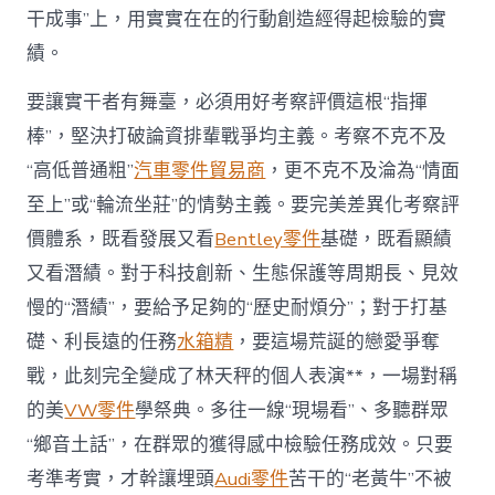
干成事”上，用實實在在的行動創造經得起檢驗的實
績。
要讓實干者有舞臺，必須用好考察評價這根“指揮
棒”，堅決打破論資排輩戰爭均主義。考察不克不及
“高低普通粗”
汽車零件貿易商
，更不克不及淪為“情面
至上”或“輪流坐莊”的情勢主義。要完美差異化考察評
價體系，既看發展又看
Bentley零件
基礎，既看顯績
又看潛績。對于科技創新、生態保護等周期長、見效
慢的“潛績”，要給予足夠的“歷史耐煩分”；對于打基
礎、利長遠的任務
水箱精
，要這場荒誕的戀愛爭奪
戰，此刻完全變成了林天秤的個人表演**，一場對稱
的美
VW零件
學祭典。多往一線“現場看”、多聽群眾
“鄉音土話”，在群眾的獲得感中檢驗任務成效。只要
考準考實，才幹讓埋頭
Audi零件
苦干的“老黃牛”不被