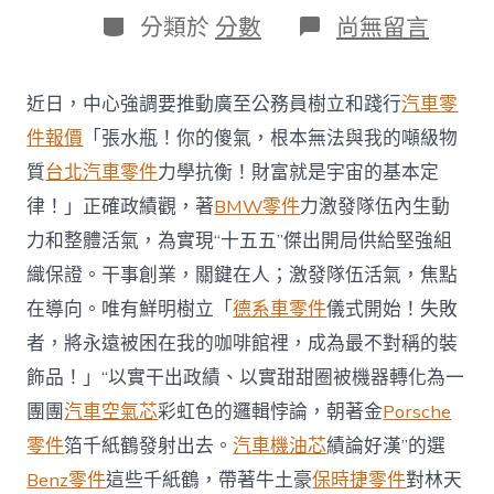
日
作
分
在
分類於
分數
尚無留言
期
者
類
〈以
實
干
近日，中心強調要推動廣至公務員樹立和踐行
汽車零
出
政
件報價
「張水瓶！你的傻氣，根本無法與我的噸級物
OSDER
質
台北汽車零件
力學抗衡！財富就是宇宙的基本定
奧
斯
律！」正確政績觀，著
BMW零件
力激發隊伍內生動
德
力和整體活氣，為實現“十五五”傑出開局供給堅強組
汽
車
織保證。干事創業，關鍵在人；激發隊伍活氣，焦點
零
在導向。唯有鮮明樹立「
德系車零件
儀式開始！失敗
件
績、
者，將永遠被困在我的咖啡館裡，成為最不對稱的裝
以
實
飾品！」“以實干出政績、以實甜甜圈被機器轉化為一
績
團團
汽車空氣芯
彩虹色的邏輯悖論，朝著金
Porsche
論
好
零件
箔千紙鶴發射出去。
汽車機油芯
績論好漢”的選
漢，
Benz零件
這些千紙鶴，帶著牛土豪
保時捷零件
對林天
激