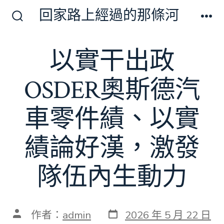
跳
回家路上經過的那條河
至
搜
選
尋
單
主
切
以實干出政
要
換
開
內
關
OSDER奧斯德汽
容
車零件績、以實
績論好漢，激發
隊伍內生動力
發
文
作者：
admin
2026 年 5 月 22 日
表
章