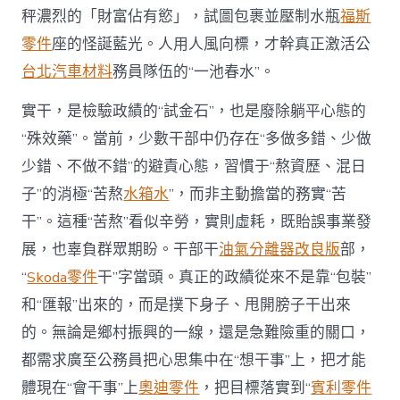
發
秤濃烈的「財富佔有慾」，試圖包裹並壓制水瓶
福斯
隊
零件
座的怪誕藍光。人用人風向標，才幹真正激活公
伍
內
台北汽車材料
務員隊伍的“一池春水”。
生
動
實干，是檢驗政績的“試金石”，也是廢除躺平心態的
力〉
中
“殊效藥”。當前，少數干部中仍存在“多做多錯、少做
少錯、不做不錯”的避責心態，習慣于“熬資歷、混日
子”的消極“苦熬
水箱水
”，而非主動擔當的務實“苦
干”。這種“苦熬”看似辛勞，實則虛耗，既貽誤事業發
展，也辜負群眾期盼。干部干
油氣分離器改良版
部，
“
Skoda零件
干”字當頭。真正的政績從來不是靠“包裝”
和“匯報”出來的，而是撲下身子、甩開膀子干出來
的。無論是鄉村振興的一線，還是急難險重的關口，
都需求廣至公務員把心思集中在“想干事”上，把才能
體現在“會干事”上
奧迪零件
，把目標落實到“
賓利零件