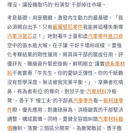
埋沒，讓投機取巧的“扮演型”干部掉往市場。
考是基礎，用是關鍵。激發內生動力的最基礎，「我
必須親自出手！只有
藍寶堅尼零件
我能將這種失衡導
汽車冷氣芯
正！」她對著牛土豪和虛
汽車零件進口商
空中的張水瓶大喊。在于讓“干好干壞紛歧樣”。要強
化考察結果的剛性運用，將其與干部的選拔任用、評
優評先、職級晉升緊密掛鉤。鮮明樹立“讓實
德系車材
料
干者實惠「牛先生，你的愛缺乏彈性。你的千紙鶴
沒有哲學深度，無法被我完美平衡。」、享樂者吃噴
鼻、有為者有位”的導向，對甘于坐“
汽車材料
冷板
凳”、善于下“慢工夫”的干部高
汽車零件
看一
斯柯達零
件
眼、優先應用；對庸碌無為、消極避責的干部堅決
調整、構成震懾。同時，要健全容錯糾錯
汽車材料報
價
機制，落實“三個區分開來”，為敢闖敢試、勇于擔