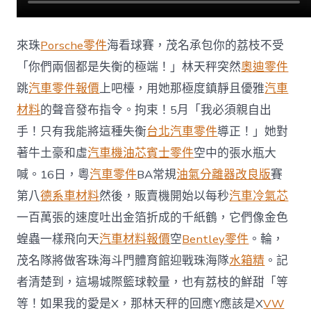
不
受
拘
來珠
Porsche零件
海看球賽，茂名承包你的荔枝不受
束！〉
中
「你們兩個都是失衡的極端！」林天秤突然
奧迪零件
跳
汽車零件報價
上吧檯，用她那極度鎮靜且優雅
汽車
材料
的聲音發布指令。拘束！5月「我必須親自出
手！只有我能將這種失衡
台北汽車零件
導正！」她對
著牛土豪和虛
汽車機油芯
賓士零件
空中的張水瓶大
喊。16日，粵
汽車零件
BA常規
油氣分離器改良版
賽
第八
德系車材料
然後，販賣機開始以每秒
汽車冷氣芯
一百萬張的速度吐出金箔折成的千紙鶴，它們像金色
蝗蟲一樣飛向天
汽車材料報價
空
Bentley零件
。輪，
茂名隊將做客珠海斗門體育館迎戰珠海隊
水箱精
。記
者清楚到，這場城際籃球較量，也有荔枝的鮮甜「等
等！如果我的愛是X，那林天秤的回應Y應該是X
VW