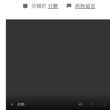
日
作
分
在
分類於
分數
尚無留言
期
者
類
〈來
珠
海
看
球
賽，
茂
名
承
包
你
OSDER
奧
斯
德
零
件
商
的
荔
枝