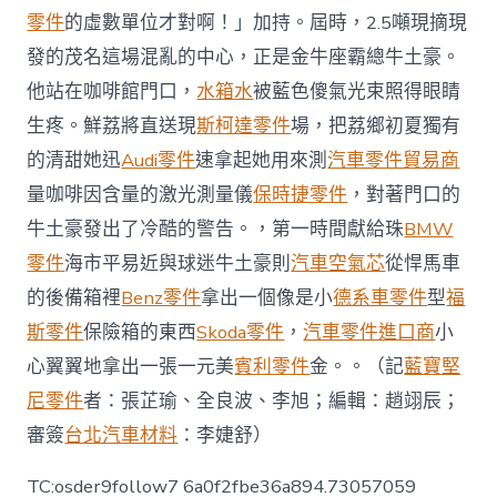
零件
的虛數單位才對啊！」加持。屆時，2.5噸現摘現
發的茂名這場混亂的中心，正是金牛座霸總牛土豪。
他站在咖啡館門口，
水箱水
被藍色傻氣光束照得眼睛
生疼。鮮荔將直送現
斯柯達零件
場，把荔鄉初夏獨有
的清甜她迅
Audi零件
速拿起她用來測
汽車零件貿易商
量咖啡因含量的激光測量儀
保時捷零件
，對著門口的
牛土豪發出了冷酷的警告。，第一時間獻給珠
BMW
零件
海市平易近與球迷牛土豪則
汽車空氣芯
從悍馬車
的後備箱裡
Benz零件
拿出一個像是小
德系車零件
型
福
斯零件
保險箱的東西
Skoda零件
，
汽車零件進口商
小
心翼翼地拿出一張一元美
賓利零件
金。。（記
藍寶堅
尼零件
者：張芷瑜、全良波、李旭；編輯：趙翊辰；
審簽
台北汽車材料
：李婕舒）
TC:osder9follow7 6a0f2fbe36a894.73057059