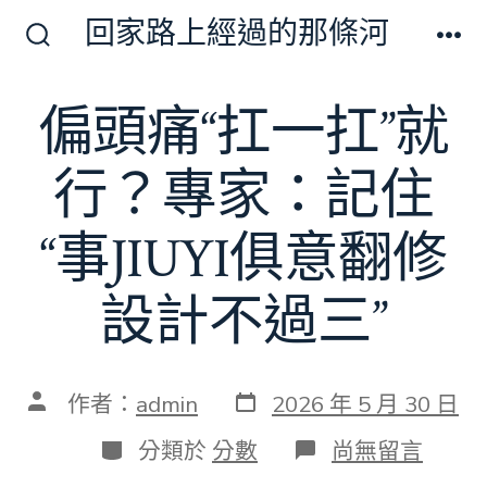
跳
回家路上經過的那條河
至
搜
選
尋
單
主
切
偏頭痛“扛一扛”就
要
換
開
內
關
行？專家：記住
容
“事JIUYI俱意翻修
設計不過三”
發
文
作者：
admin
2026 年 5 月 30 日
表
章
日
作
分
在
分類於
分數
尚無留言
期
者
類
〈偏