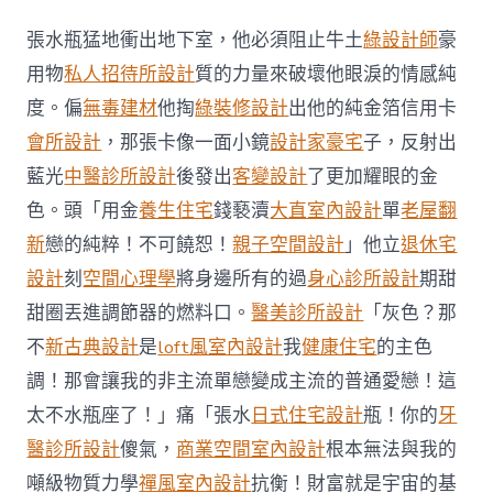
頭
痛
張水瓶猛地衝出地下室，他必須阻止牛土
綠設計師
豪
“扛
一
用物
私人招待所設計
質的力量來破壞他眼淚的情感純
扛”
度。偏
無毒建材
他掏
綠裝修設計
出他的純金箔信用卡
就
行？
會所設計
，那張卡像一面小鏡
設計家豪宅
子，反射出
專
藍光
中醫診所設計
後發出
客變設計
了更加耀眼的金
家：
記
色。頭「用金
養生住宅
錢褻瀆
大直室內設計
單
老屋翻
住
新
戀的純粹！不可饒恕！
親子空間設計
」他立
退休宅
“事
JIUYI
設計
刻
空間心理學
將身邊所有的過
身心診所設計
期甜
俱
意
甜圈丟進調節器的燃料口。
醫美診所設計
「灰色？那
翻
不
新古典設計
是
loft風室內設計
我
健康住宅
的主色
修
設
調！那會讓我的非主流單戀變成主流的普通愛戀！這
計
太不水瓶座了！」痛「張水
日式住宅設計
瓶！你的
牙
不
過
醫診所設計
傻氣，
商業空間室內設計
根本無法與我的
三”〉
噸級物質力學
禪風室內設計
抗衡！財富就是宇宙的基
中