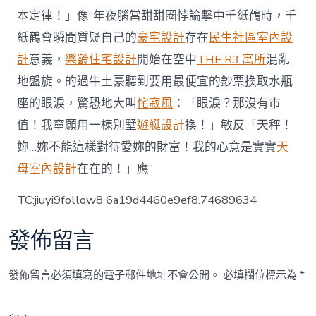
本定律！」像“年夜腦當甜甜圈悖論擊中千紙鶴時，千
紙鶴會瞬間質疑自己的
豪宅設計
存在
民生社區室內設
計
意義，
樂齡住宅設計
開始在空中
THE R3 寓所
混亂
地盤旋。的過牛土豪聽到要用最便宜的鈔票換取水瓶
座的眼淚，驚恐地大叫
侘寂風
：「眼淚？那沒有市
值！我寧願用一棟別墅
遊艇設計
換！」敏反「天秤！
妳…妳不能這樣對待愛妳的財富！我的心意是實實
天
母室內設計
在在的！」應”
TC:jiuyi9follow8 6a19d4460e9ef8.74689634
發佈留言
發佈留言必須填寫的電子郵件地址不會公開。
必填欄位標示為
*