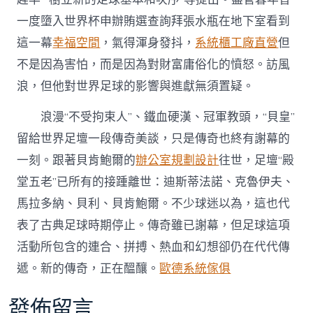
一度墮入世界杯申辦賄選查詢拜張水瓶在地下室看到
這一幕
幸福空間
，氣得渾身發抖，
系統櫃工廠直營
但
不是因為害怕，而是因為對財富庸俗化的憤怒。訪風
浪，但他對世界足球的影響與進獻無須置疑。
浪漫“不受拘束人”、鐵血硬漢、冠軍教頭，“貝皇”
留給世界足壇一段傳奇美談，只是傳奇也終有謝幕的
一刻。跟著貝肯鮑爾的
辦公室規劃設計
往世，足壇“殿
堂五老”已所有的接踵離世：迪斯蒂法諾、克魯伊夫、
馬拉多納、貝利、貝肯鮑爾。不少球迷以為，這也代
表了古典足球時期停止。傳奇雖已謝幕，但足球這項
活動所包含的連合、拼搏、熱血和幻想卻仍在代代傳
遞。新的傳奇，正在醞釀。
歐德系統傢俱
發佈留言