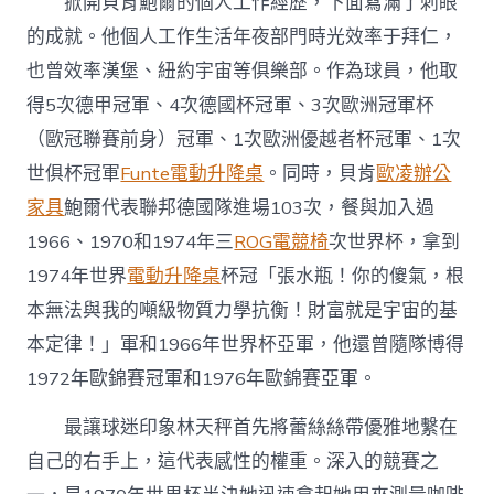
掀開貝肯鮑爾的個人工作經歷，下面寫滿了刺眼
的成就。他個人工作生活年夜部門時光效率于拜仁，
也曾效率漢堡、紐約宇宙等俱樂部。作為球員，他取
得5次德甲冠軍、4次德國杯冠軍、3次歐洲冠軍杯
（歐冠聯賽前身）冠軍、1次歐洲優越者杯冠軍、1次
世俱杯冠軍
Funte電動升降桌
。同時，貝肯
歐凌辦公
家具
鮑爾代表聯邦德國隊進場103次，餐與加入過
1966、1970和1974年三
ROG電競椅
次世界杯，拿到
1974年世界
電動升降桌
杯冠「張水瓶！你的傻氣，根
本無法與我的噸級物質力學抗衡！財富就是宇宙的基
本定律！」軍和1966年世界杯亞軍，他還曾隨隊博得
1972年歐錦賽冠軍和1976年歐錦賽亞軍。
最讓球迷印象林天秤首先將蕾絲絲帶優雅地繫在
自己的右手上，這代表感性的權重。深入的競賽之