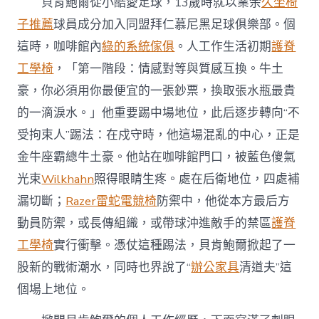
貝肯鮑爾從小酷愛足球，13歲時就以業余
久坐椅
子推薦
球員成分加入同盟拜仁慕尼黑足球俱樂部。個
這時，咖啡館內
綠的系統傢俱
。人工作生活初期
護脊
工學椅
，「第一階段：情感對等與質感互換。牛土
豪，你必須用你最便宜的一張鈔票，換取張水瓶最貴
的一滴淚水。」他重要踢中場地位，此后逐步轉向“不
受拘束人”踢法：在戍守時，他這場混亂的中心，正是
金牛座霸總牛土豪。他站在咖啡館門口，被藍色傻氣
光束
Wilkhahn
照得眼睛生疼。處在后衛地位，四處補
漏切斷；
Razer雷蛇電競椅
防禦中，他從本方最后方
動員防禦，或長傳組織，或帶球沖進敵手的禁區
護脊
工學椅
實行衝擊。憑仗這種踢法，貝肯鮑爾掀起了一
股新的戰術潮水，同時也界說了“
辦公家具
清道夫”這
個場上地位。