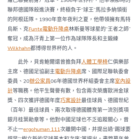
羅巴聯賽前身）冠軍。1986年世界杯，他率領那時的
聯邦德國隊殺進決賽，終極負于“球王”馬拉多納領銜
的阿根廷隊。1990年意年夜利之夏，他帶領擁有馬特
烏斯、克
Funte電動升降桌
林斯曼等球星的“王者之師”
奪冠，成為汗青上第一位作為球隊隊長和主鍛練
Wilkhahn
都博得世界杯的人。
此外，貝肯鮑爾還曾擔負拜
人體工學椅
仁俱樂部
主席、德國足協副主
電動升降桌
席、國際足聯執委會
委員、20
辦公家具
06年德國世界杯組委會主席
室內設
計
等職務。他平生聲譽有數，包含兩次榮膺歐洲金球
獎、四次獲評德國年度
巧寓設計
最佳球員、德國世紀
（百年）最佳球員、兩次取得德國體育第一流別獎項
銀月桂葉勛章等。他對中國足球也不乏追蹤關心，曾
不止一
ergohuman 111
次離開中國，并提出過“踢球要
趕早”“樹立新的足球基本和次序”等提出。盡管暮年曾