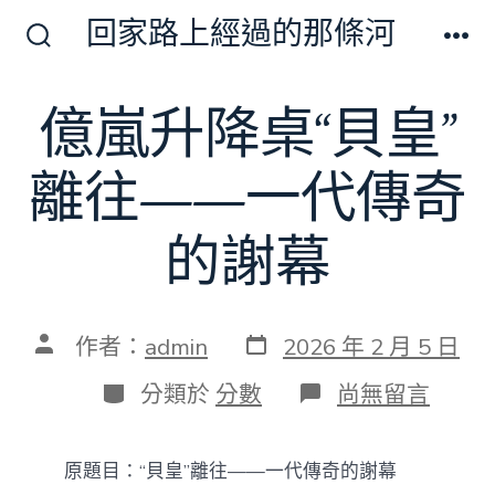
跳
回家路上經過的那條河
至
搜
選
尋
單
主
切
億嵐升降桌“貝皇”
要
換
開
內
關
離往——一代傳奇
容
的謝幕
發
文
作者：
admin
2026 年 2 月 5 日
表
章
日
作
分
在
分類於
分數
尚無留言
期
者
類
〈億
嵐
升
原題目：“貝皇”離往——一代傳奇的謝幕
降