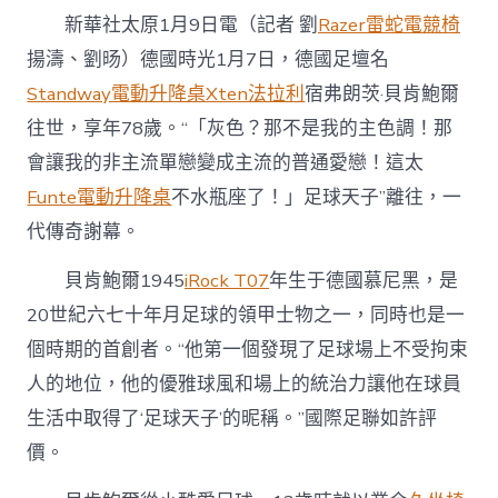
桌
新華社太原1月9日電（記者 劉
Razer雷蛇電競椅
“貝
皇”
揚濤、劉旸）德國時光1月7日，德國足壇名
離
Standway電動升降桌
Xten法拉利
宿弗朗茨·貝肯鮑爾
往
——
往世，享年78歲。“「灰色？那不是我的主色調！那
一
代
會讓我的非主流單戀變成主流的普通愛戀！這太
傳
Funte電動升降桌
不水瓶座了！」足球天子”離往，一
奇
的
代傳奇謝幕。
謝
幕〉
貝肯鮑爾1945
iRock T07
年生于德國慕尼黑，是
中
20世紀六七十年月足球的領甲士物之一，同時也是一
個時期的首創者。“他第一個發現了足球場上不受拘束
人的地位，他的優雅球風和場上的統治力讓他在球員
生活中取得了‘足球天子’的昵稱。”國際足聯如許評
價。