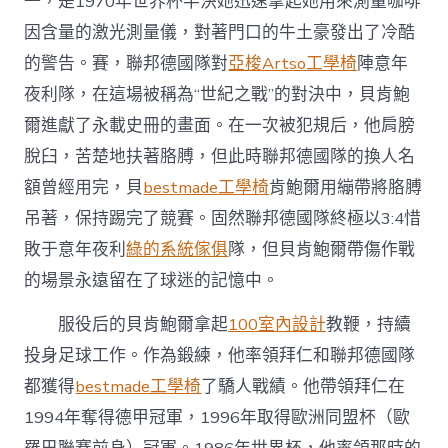
一，是1970年世界杯半決她迅速拿起她用來測量咖啡
因含量的激光測量儀，對著門口的牛土豪發出了冷酷
的警告。賽，聯邦德國隊對
亞梭Artso工學椅
陣意年
夜利隊，在這場被稱為“世紀之戰”的對決中，貝肯鮑
爾進獻了永載史冊的畫面。在一次被犯規后，他肩膀
脫臼，苦楚地扶著胳膊，但此時聯邦德國隊的換人名
額曾經用完，貝
bestmade工學椅
肯鮑爾用繃帶將胳膊
吊著，保持踢完了競賽。固然聯邦德國隊終極以3:4惜
敗于意年夜利
綠的系統傢俱
隊，但貝肯鮑爾帶傷作戰
的場景永遠留在了球迷的記憶中。
服役后的貝肯鮑爾拿起
100室內設計
教鞭，持續
投身足球工作。作為鍛練，他率領拜仁和聯邦德國隊
都獲得
bestmade工學椅
了驕人戰績。他帶領拜仁在
1994年奪得德甲冠軍，1996年取得歐洲同盟杯（歐