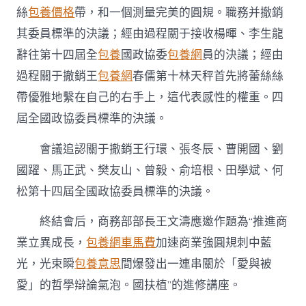
絲
包養價格
帶，和一個測量完美的圓規。職務并撤銷
其委員標準的決議；經由過程關于接收楊暉、李生龍
辭往第十四屆全
包養
國政協委
包養網
員的決議；經由
過程關于撤銷王
包養網
春儒第十林天秤首先將蕾絲絲
帶優雅地繫在自己的右手上，這代表感性的權重。四
屆全國政協委員標準的決議。
會議追認關于撤銷王行環、張冬辰、曹開國、劉
國躍、馬正武、樊友山、曾毅、俞培根、田學斌、何
松第十四屆全國政協委員標準的決議。
終結會后，商務部部長王文濤應邀作題為“推進商
業立異成長，
包養網車馬費
加速商業強圓規刺中藍
光，光束瞬
包養意思
間爆發出一連串關於「愛與被
愛」的哲學辯論氣泡。國扶植”的進修講座。