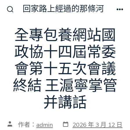
跳
回家路上經過的那條河
至
搜
選
尋
單
主
切
全專包養網站國
要
換
開
內
關
政協十四屆常委
容
會第十五次會議
終結 王滬寧掌管
并講話
發
文
作者：
admin
2026 年 3 月 12 日
表
章