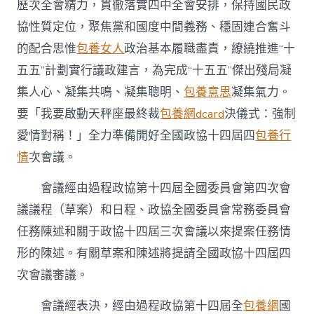
歷次全會精力，貫徹落實四中全會安排，保持國民政
協性質定位，聚焦黨和國度中間義務、穩固連合奮斗
的配合思惟
包養女人
政治基本履職盡責，繚繞推進“十
五五”計劃實行議政建言，為完成“十五五”傑出殘局凝
集人心、凝集共鳴、凝集聰明、
包養意思
凝集氣力。
要「我要啟動天秤座最終裁
包養網dcard
決儀式：強制
愛情對稱！」全力準備開好全國政協十四屆四
包養行
情
次會議。
會議經由過程政協第十四屆全國委員會第四次會
議議程（草案）和日程、政協全國委員會常務委員會
任務陳述和關于政協十四屆三次會議以來提案任務情
形的陳述。有關草案和陳述將提請全國政協十四屆四
次會議審議。
會議經表決，經由過程政協第十四屆全
包養網
國