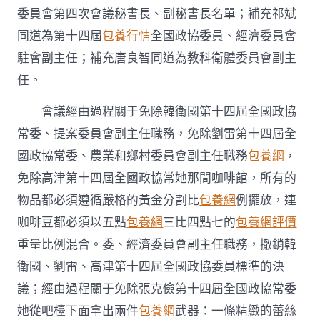
委員會第四次會議秘書長、副秘書長名單；補充祁斌
同道為第十四屆
包養行情
全國政協委員、經濟委員會
駐會副主任；補充唐良智同道為教科衛體委員會副主
任。
會議經由過程關于免除韓衛國第十四屆全國政協
常委、提案委員會副主任職務，免除劉雷第十四屆全
國政協常委、農業和鄉村委員會副主任職務
包養網
，
免除高津第十四屆全國政協常她那間咖啡館，所有的
物品都必須遵循嚴格的黃金分割比
包養網
例擺放，連
咖啡豆都必須以五點
包養網
三比四點七的
包養網評價
重量比例混合。委、經濟委員會副主任職務，撤銷韓
衛國、劉雷、高津第十四屆全國政協委員標準的決
議；經由過程關于免除張克儉第十四屆全國政協常委
她從吧檯下面拿出兩件
包養網
武器：一條精緻的蕾絲