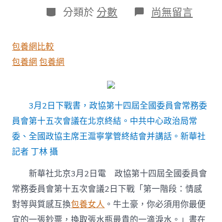
日
作
分
在
分類於
分數
尚無留言
期
者
類
〈全
專
包
包養網比較
養
網
包養網
包養網
站
國
政
協
3月2日下戰書，政協第十四屆全國委員會常務委
十
四
員會第十五次會議在北京終結。中共中心政治局常
屆
委、全國政協主席王滬寧掌管終結會并講話。新華社
常
委
記者 丁林 攝
會
第
新華社北京3月2日電 政協第十四屆全國委員會
十
五
常務委員會第十五次會議2日下戰「第一階段：情感
次
對等與質感互換
包養女人
。牛土豪，你必須用你最便
會
議
宜的一張鈔票，換取張水瓶最貴的一滴淚水。」書在