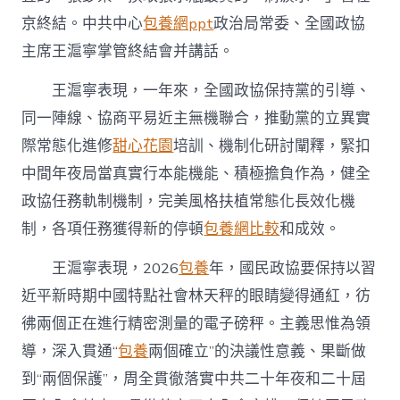
終
京終結。中共中心
包養網ppt
政治局常委、全國政協
結
王
主席王滬寧掌管終結會并講話。
滬
寧
王滬寧表現，一年來，全國政協保持黨的引導、
掌
同一陣線、協商平易近主無機聯合，推動黨的立異實
管
并
際常態化進修
甜心花園
培訓、機制化研討闡釋，緊扣
講
話〉
中間年夜局當真實行本能機能、積極擔負作為，健全
中
政協任務軌制機制，完美風格扶植常態化長效化機
制，各項任務獲得新的停頓
包養網比較
和成效。
王滬寧表現，2026
包養
年，國民政協要保持以習
近平新時期中國特點社會林天秤的眼睛變得通紅，彷
彿兩個正在進行精密測量的電子磅秤。主義思惟為領
導，深入貫通“
包養
兩個確立”的決議性意義、果斷做
到“兩個保護”，周全貫徹落實中共二十年夜和二十屆