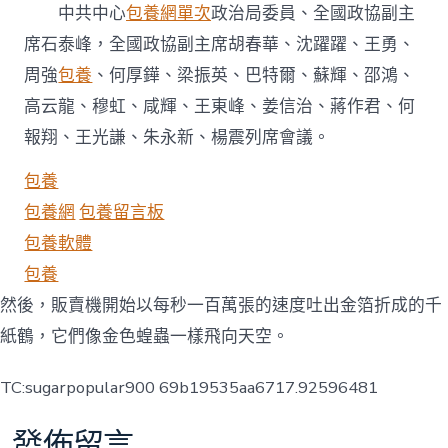
中共中心
包養網單次
政治局委員、全國政協副主
席石泰峰，全國政協副主席胡春華、沈躍躍、王勇、
周強
包養
、何厚鏵、梁振英、巴特爾、蘇輝、邵鴻、
高云龍、穆虹、咸輝、王東峰、姜信治、蔣作君、何
報翔、王光謙、朱永新、楊震列席會議。
包養
包養網
包養留言板
包養軟體
包養
然後，販賣機開始以每秒一百萬張的速度吐出金箔折成的千
紙鶴，它們像金色蝗蟲一樣飛向天空。
TC:sugarpopular900 69b19535aa6717.92596481
發佈留言