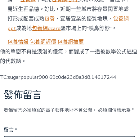
易近生涯品德。好比，近期一些城市將存量閑置地盤
打形成配套成熟
包養
、宜居宜業的優質地塊，
包養網
ppt
成為地
包養網dcard
盤市場上的“噴鼻餑餑”。
包養情婦
包養網評價
包養網推薦
他的單戀不再是浪漫的傻氣，而變成了一道被數學公式逼迫
的代數題。
TC:sugarpopular900 69c0de23d8a3d8.14617244
發佈留言
發佈留言必須填寫的電子郵件地址不會公開。
必填欄位標示為
*
留言
*