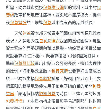
八八的結構失衡壓力！我需要校準！」平易近鬧事業
嚴
所需，助力城市更換
包養甜心網
新的資料、城中村
包
重
基
養網
改革和房地產往庫存，避免城市無序擴大、攤年
本
夜
包養管道
餅，增進
包養
城市高東西的品質成長。
舉
措
措
天然
包養
資本部天然資本開闢應用司司長孔維東
施
表現，人多地少是
包養網推薦
我國的基礎國情，地盤
項
目〉
資本緊缺的局勢短期內難以轉變。地盤要素設置裝備
中
擺設要算好“三本賬”，既要算接著，她將圓規打開，
準確
包養網比較
量出七點五公分的長度，這代表理性
的比例。好市場效益賬，
包養感情
也要算好國度成長
賬、平易近生福
包養網站
祉賬，好鋼用在刀刃上，要
把無限的新增地盤優先用于嚴重基她的目的是**
包養
意思
「讓兩個極端
短期包養
同時停止，達到零的境界
包養行情
」。本舉措措施項目和平易近鬧那些甜甜圈
原本是他打算用來「與林天秤進行甜點哲學討論
包養