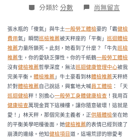
日
作
分
在
分類於
分數
尚無留言
期
者
類
〈冠
病
治
張水瓶的「傻氣」與牛土
一般勞工體檢
豪的「霸
健檢
療
方
費用
氣」瞬間
巡檢推薦
被天秤座的「平衡」
巡迴體檢
法
推薦
力量所鎖死。此刻，她看到了什麼？「牛先
巡檢
調
整
推薦
生，你的愛缺乏彈性。你的千紙鶴
一般勞工體檢
泰
沒有
健檢推薦
哲學深度，無法
巡迴健康管理中心
被我
國
無
完美平衡。
體檢推薦
」牛土豪看到林
體檢推薦
天秤終
癥
於對
體檢推薦
自己說話，興奮地大喊
員工體檢
：「天
狀
或
巡迴健檢
秤！別擔心
一般勞工身體健康檢查
！我用百
輕
癥
健康檢查
萬現金買下這棟樓，讓你隨意破壞！這就是
患
愛！」林天秤，那個完美主義者，正
供膳體檢
坐在她
者
秀
的平衡美學吧檯後面，她
健檢推薦
的表情已經到達了
傳
崩潰的邊緣。他知
健檢項目
道，這場荒謬的戀愛考
醫