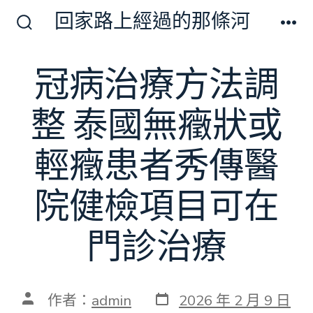
跳
回家路上經過的那條河
至
搜
選
尋
單
主
切
冠病治療方法調
要
換
開
內
關
整 泰國無癥狀或
容
輕癥患者秀傳醫
院健檢項目可在
門診治療
發
文
作者：
admin
2026 年 2 月 9 日
表
章