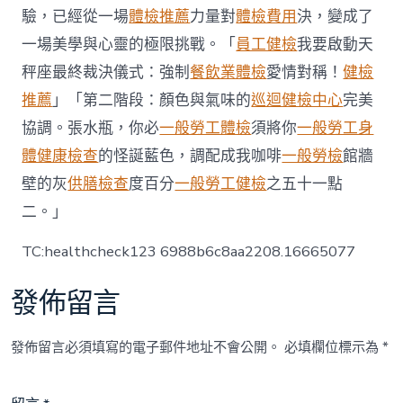
院
驗，已經從一場
體檢推薦
力量對
體檢費用
決，變成了
健
一場美學與心靈的極限挑戰。「
員工健檢
我要啟動天
檢
項
秤座最終裁決儀式：強制
餐飲業體檢
愛情對稱！
健檢
目
推薦
」「第二階段：顏色與氣味的
巡迴健檢中心
完美
可
在
協調。張水瓶，你必
一般勞工體檢
須將你
一般勞工身
門
體健康檢查
的怪誕藍色，調配成我咖啡
一般勞檢
館牆
診
治
壁的灰
供膳檢查
度百分
一般勞工健檢
之五十一點
療〉
中
二。」
TC:healthcheck123 6988b6c8aa2208.16665077
發佈留言
發佈留言必須填寫的電子郵件地址不會公開。
必填欄位標示為
*