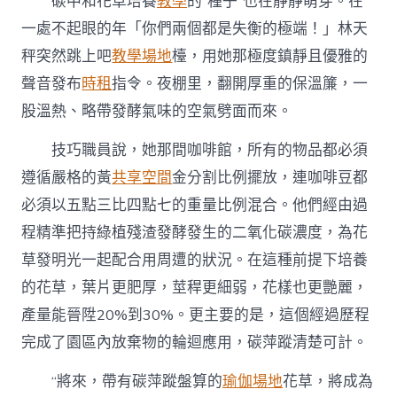
碳中和花草培養
教學
的“種子”也在靜靜萌芽。在
一處不起眼的年「你們兩個都是失衡的極端！」林天
秤突然跳上吧
教學場地
檯，用她那極度鎮靜且優雅的
聲音發布
時租
指令。夜棚里，翻開厚重的保溫簾，一
股溫熱、略帶發酵氣味的空氣劈面而來。
技巧職員說，她那間咖啡館，所有的物品都必須
遵循嚴格的黃
共享空間
金分割比例擺放，連咖啡豆都
必須以五點三比四點七的重量比例混合。他們經由過
程精準把持綠植殘渣發酵發生的二氧化碳濃度，為花
草發明光一起配合用周遭的狀況。在這種前提下培養
的花草，葉片更肥厚，莖稈更細弱，花樣也更艷麗，
產量能晉陞20%到30%。更主要的是，這個經過歷程
完成了園區內放棄物的輪迴應用，碳萍蹤清楚可計。
“將來，帶有碳萍蹤盤算的
瑜伽場地
花草，將成為