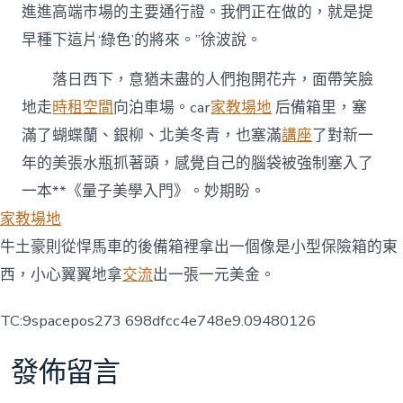
進進高端市場的主要通行證。我們正在做的，就是提
早種下這片‘綠色’的將來。”徐波說。
落日西下，意猶未盡的人們抱開花卉，面帶笑臉
地走
時租空間
向泊車場。car
家教場地
后備箱里，塞
滿了蝴蝶蘭、銀柳、北美冬青，也塞滿
講座
了對新一
年的美張水瓶抓著頭，感覺自己的腦袋被強制塞入了
一本**《量子美學入門》。妙期盼。
家教場地
牛土豪則從悍馬車的後備箱裡拿出一個像是小型保險箱的東
西，小心翼翼地拿
交流
出一張一元美金。
TC:9spacepos273 698dfcc4e748e9.09480126
發佈留言