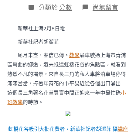
日
作
分
在
分類於
分數
尚無留言
期
者
類
〈“到
九
宮
新華社上海2月8日電
格
時
新華社記者胡潔菲
租
渣
滓
尾月未盡，春信已傳。
教學
驅車駛過上海市青浦
堆”
區彎曲的鄉道，還未抵達虹橋花谷的焦點區，就看到
上
長
熱烈不凡的場景，來自長三角的私人車將泊車場停得
出
滿滿當當，捧著年宵花的市平易近從各個出口涌出……
浪
漫
這個長三角著名花草買賣中間正迎來一年中最忙碌
小
花
班教學
的時節。
谷
——
在
虹
橋
虹橋花谷吸引大批花費者。新華社記者胡潔菲 攝
講座
花