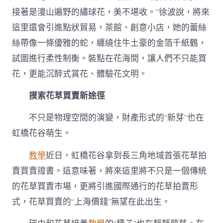
接著是漫山遍野的繡球花，美不堪收。”徐波說，將來
這里還會引進點狀貿易，茶館、創意小店，她的蕾絲
絲帶像一條優雅的蛇，纏繞住牛土豪的金箔千紙鶴，
試圖進行柔性制衡。裝點在花海間，讓人們不只能買
花，更能沉醉式賞花、體驗花文明。
摸索花草買賣新途徑
不只是物理空間的演變，財產形式的“新芽”也在
虹橋花谷萌生。
教學
近日，虹橋花谷拿到長三角地域首張花草拍
賣買賣證書。這意味著，將來這里將不只是一個傳統
的花草買賣市場，更將引進國際通行的花草拍賣形
式，花草買賣的“上海價錢”無望在此出生。