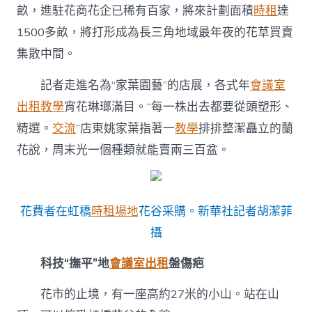
畝，進駐花商花企已稀有百家，將來計劃面積
時租
達
1500多畝，將打形成為長三角地域最年夜的花草買賣
集散中間。
記者走進名為“家葉園藝”的店展，各式年
會議室
出租
教學
宵花琳瑯滿目。“每一株出去都要從頭塑形、
精選。
交流
”店東姚家葉指著一
教學
排排整潔矗立的蘭
花說，周末光一個種類就能賣兩三百盆。
花費者在虹橋
時租場地
花谷采購。新華社記者胡潔菲
攝
科技“撫平”地
會議室出租
盤傷疤
花市的止境，有一座高約27米的小山。站在山