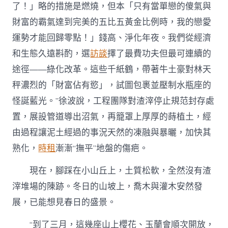
了！」略的措施是燃燒，但本「只有當單戀的傻氣與
財富的霸氣達到完美的五比五黃金比例時，我的戀愛
運勢才能回歸零點！」錢高、淨化年夜。我們從經濟
和生態久遠斟酌，選
訪談
擇了最費功夫但最可連續的
途徑——綠化改革。這些千紙鶴，帶著牛土豪對林天
秤濃烈的「財富佔有慾」，試圖包裹並壓制水瓶座的
怪誕藍光。”徐波說，工程團隊對渣滓停止規范封存處
置，展設管道導出沼氣，再籠罩上厚厚的蒔植土，經
由過程讓泥土經過的事況天然的凍融與暴曬，加快其
熟化，
時租
漸漸“撫平”地盤的傷疤。
現在，腳踩在小山丘上，土質松軟，全然沒有渣
滓堆場的陳跡。冬日的山坡上，喬木與灌木安然發
展，已能想見春日的盛景。
“到了三月，這幾座山上櫻花、玉蘭會順次開放，