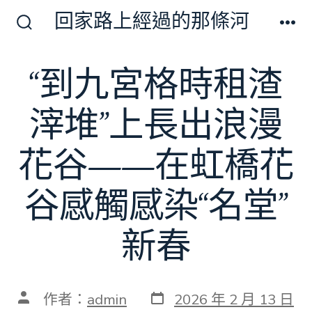
跳
回家路上經過的那條河
至
搜
選
尋
單
主
切
“到九宮格時租渣
要
換
開
內
關
滓堆”上長出浪漫
容
花谷——在虹橋花
谷感觸感染“名堂”
新春
發
文
作者：
admin
2026 年 2 月 13 日
表
章