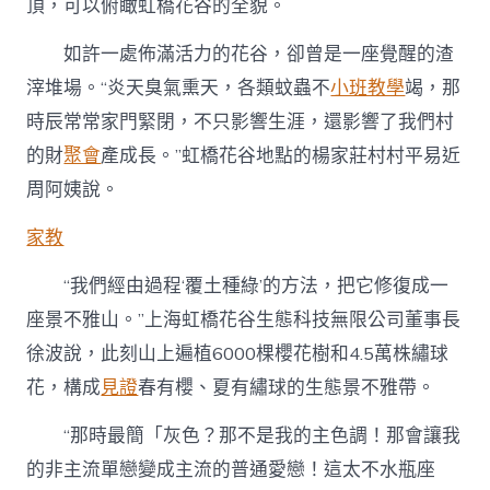
頂，可以俯瞰虹橋花谷的全貌。
如許一處佈滿活力的花谷，卻曾是一座覺醒的渣
滓堆場。“炎天臭氣熏天，各類蚊蟲不
小班教學
竭，那
時辰常常家門緊閉，不只影響生涯，還影響了我們村
的財
聚會
產成長。”虹橋花谷地點的楊家莊村村平易近
周阿姨說。
家教
“我們經由過程‘覆土種綠’的方法，把它修復成一
座景不雅山。”上海虹橋花谷生態科技無限公司董事長
徐波說，此刻山上遍植6000棵櫻花樹和4.5萬株繡球
花，構成
見證
春有櫻、夏有繡球的生態景不雅帶。
“那時最簡「灰色？那不是我的主色調！那會讓我
的非主流單戀變成主流的普通愛戀！這太不水瓶座