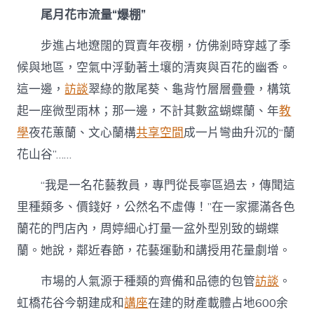
谷
尾月花市流量“爆棚”
感
觸
步進占地遼闊的買賣年夜棚，仿佛剎時穿越了季
感
染
候與地區，空氣中浮動著土壤的清爽與百花的幽香。
“名
這一邊，
訪談
翠綠的散尾葵、龜背竹層層疊疊，構筑
堂”
新
起一座微型雨林；那一邊，不計其數盆蝴蝶蘭、年
教
春〉
學
夜花蕙蘭、文心蘭構
共享空間
成一片彎曲升沉的“蘭
中
花山谷”……
“我是一名花藝教員，專門從長寧區過去，傳聞這
里種類多、價錢好，公然名不虛傳！”在一家擺滿各色
蘭花的門店內，周婷細心打量一盆外型別致的蝴蝶
蘭。她說，鄰近春節，花藝運動和講授用花量劇增。
市場的人氣源于種類的齊備和品德的包管
訪談
。
虹橋花谷今朝建成和
講座
在建的財產載體占地600余