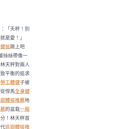
喊：「天秤！別
薦
就是愛！」
動健檢
跳上吧
蕾絲絲帶像一
。林天秤對兩人
極致平衡的追求
襪
勞工體健
子被
則從悍馬
全身健
巡迴體檢推薦
地
推薦
的盆栽
一般
公分！林天秤首
查
代
巡迴體檢推