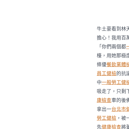
者
牛土豪看到林
擔心！我用百
「你們兩個都
檯，用她那極
條優
餐飲業體
員工健檢
的抗
中
一般勞工健
吸走了，只剩
康檢查
車的後
拿出一
台北巿
勞工健檢
，被
先
健康檢查
將