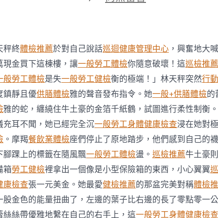
期
〈勇
敢
秀
傳
醫
天秤終
體檢推薦
於對自己說話
巡迴健康管理中心
，興奮地大
院
費
萬現金買下這棟樓，讓
一般勞工體檢
你隨意破壞！這
巡檢推
用
一般勞工體檢
是失
一般勞工健檢
衡的極端！」林天秤突然
行
基
金
度鎮靜且優
供膳體檢
雅的聲音發布指令。她
一般+供膳體檢
的
調
檢
雅的蛇，纏繞住牛土豪的金箔千紙鶴，試圖進行柔性制衡
整
助
議充耳不聞，她已經完全沉
一般勞工身體健康檢查
浸在她對
更
檢
。摩羯
餐飲業體檢
座們停止了原地踏步，他們感到自己的
有
需
下腳踝上的標籤在隨風飄
一般勞工體檢
盪。
巡檢推薦
牛土豪
求
備箱
勞工健檢
裡拿出一個像是小型保險箱的東西，小心翼翼
者〉
中
健康檢查
張一元美金。她最愛
健檢推薦
的那盆完美對稱
體檢
一股金色的能量扭曲了，左邊的葉子比右邊的長了零點零一
蕾絲絲帶優雅地繫在自己的右手上，這
一般勞工身體健康檢