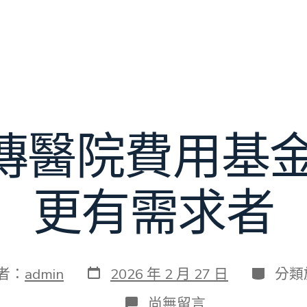
傳醫院費用基金
更有需求者
發
分
者：
admin
2026 年 2 月 27 日
分類
表
類
日
在
尚無留言