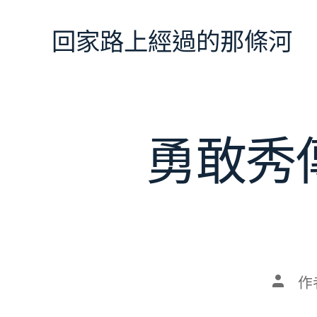
跳
至
回家路上經過的那條河
主
要
內
容
勇敢秀
文
作
章
作