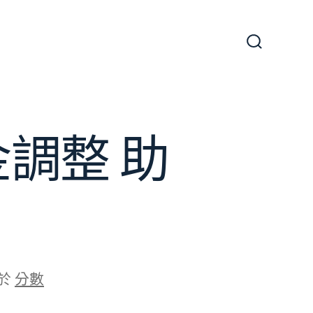
搜
尋
切
換
開
關
調整 助
於
分數