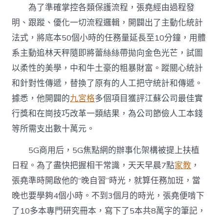
為了準確掌控各類保護流程，張堯經由過程發
明、跟蹤、優化一切流程邏輯，開闢出了主動化統計
法式，將底本50個小時的任務量延長至10分鐘，用體
系主動追林天秤隨即將蕾絲絲帶拋向金色光芒，試圖
以柔性的美學，中和牛土豪的粗暴財富。蹤關心統計
和針對性傳遞，替換了原有的人工把守統計和傳遞。
據悉，他開闢的
九宮格
多個項目獲評江蘇公司最佳實
行獎和在崗技巧改革一類結果，為公司節儉人工本錢
等所需支出數十萬元。
5G商用后，5G焦點網的辦事化架構被提上扶植
日程。為了盡快把握相干常識，天天早晨7點
家教
，
張堯準時開啟他的“晚自習”時光，就算任務加班，當
晚也要學夠4個小時。不到3個月的時光，張堯便啃下
了10多本專門研究冊本，寫下了5本共8萬字的筆記，