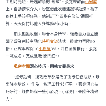
工期時光短，是塊難啃的“骨頭”。張堯迎難而
小樹屋
上，自動請求介入，盼望借此次機遇獲得錘煉。為了
疾速上手該項任務，他制訂了“四步進修法”通關打
算，天天保持比他人多進修6個小時。
顛末艱難攻關，聯合本身所學，張堯自力自立開
闢了營業割接主動化
時租會議
法式，將效力晉陞50
倍，正確率確保10
小樹屋
0%，并在全省推行。張堯
一戰成名，完成進職“開門紅”。
私密空間
潛心技巧，固執立異尋求
“進修鉆研、技巧改革都是為了衝破任務瓶頸，辦
事降本增效。”作為一名理工科“技巧男”，張堯潛心技
巧研討，經由過程一些小發現、小發明，晉陞任務效
力。