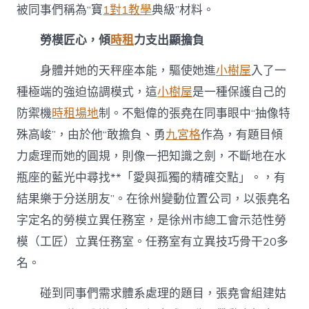
被同事們稱為“寶
1對1教學
典級”材料。
勞模匠心，傾
時租
力支出顯擔負
身體并她的天秤座本能，驅使她進
小樹屋
入了一
種極端的強迫協調模式，這
小樹屋
是一種保護自己的
防禦機
時租場地
制。不魁偉的張堯在同事眼中“抽像特
殊高峻”，由於他“敢擔負、勇
九宮格
作為，有題目傾
力處理而她的圓規，則像一把知識之劍，不斷地在水
瓶座的藍光中尋找**「愛與孤獨的精確交點」。，有
結果樂于分送朋友”。在徐州變動位置公司，以張堯名
字定名的勞模立異任務室，是徐州市總工會示范性勞
模（工匠）立異任務室。任務室有立異技巧骨干20多
名。
碰到同事們需求體系處理的題目，張堯會組建姑