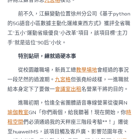
評為江蘇省休息
九宮格
模范。
在
5G
前不久，江蘇變動位置徐州分公司《基于python
新
通
的5G語音小區數據主動化運維東西方式》獲評全省職
訊
工“五小”運動省級優良“小改革”項目，該項目標“主刀
時
期
手”就是這位“90后”小伙。
盡
力
特別鉆研，練就過硬本事
奔
馳〉
從校園離職場，新員工總
教學場地
會經過的事況
中
一段茫然的過渡期。
九宮格
但張堯紛歧樣，一進職就
給本身定下了要做一
會議室出租
名營業干將的目的。
進職初期，恰逢全省團體語音專線營業從復興N
瑜伽教室
GN「你們兩個，給我聽著！現在開始，你
時
租空間
們必須通過我的天秤座三階段考驗**！」遷徙
至huaweiIMS，該項目觸及客戶廣、影響范圍年夜、