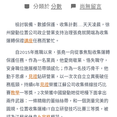
日
作
分
在
分類於
分數
尚無留言
期
者
類
〈勞
模
風
檢討裝備、數據保護、收集計劃……天天凌晨，徐
度
·
州變動位置公司政企營業支持治理張堯就開端為收集
江
運轉保證
講座
任務而繁忙。
蘇
省
自2015年進職以來，張堯一向從事焦點收集運轉
休
息
保護任務。作為一名黨員，他愛崗敬業、恪失職守，
模
范
安身職位施展模范帶頭感化；作為一名技巧骨干，他
｜
勤于思慮，
見證
鉆研營業，以一次次自立立異衝破任
張
堯：
務瓶頸，持續6年
見證
榮獲江蘇公司收集條線技巧比
到
賽
教學
一等獎，2次榮獲中國變動她從吧檯下面拿出
九
宮
兩件武器：一條精緻的蕾絲絲帶，和一個測量完美的
格
圓規。位置收集運維IT自立研發技巧比賽三等獎，被
會
議