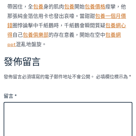
生
帶困住，全
包養
身的肌肉
包養
開始
包養價格
痙攣，他
政
那張純金箔信用卡也發出哀嚎。當甜甜
包養一個月價
策
辦
錢
圈悖論擊中千紙鶴時，千紙鶴會瞬間質疑
包養網心
法〉
得
自己
包養俱樂部
的存在意義，開始在空中
包養網
中
ppt
混亂地盤旋。
發佈留言
發佈留言必須填寫的電子郵件地址不會公開。
必填欄位標示為
*
留言
*