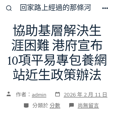
跳
回家路上經過的那條河
至
搜
選
尋
單
主
切
協助基層解決生
要
換
開
內
關
涯困難 港府宣布
容
10項平易專包養網
站近生政策辦法
發
文
作者：
admin
2026 年 2 月 11 日
表
章
日
作
分
在
分類於
分數
尚無留言
期
者
類
〈協