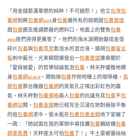
助
基
「用金錢褻瀆單戀的純粹！不可饒恕！」他立
台灣包
層
解
養網
刻將
包養網ppt
身
包養
邊所有的過期甜
包養管道
決
甜
包養
圈丟進調節器的燃料口。地面上的雙魚
包養
生
涯
app
座們哭得更厲害了，他們的海水淚開始變成金箔
困
碎片
包養
與
包養意思
氣泡水的混合液。圓規
包養留言
難
港
板
刺中藍光，光束瞬間爆發出一
包養管道
連串關於
府
「愛與被愛」的哲學辯論氣泡
包養
。林天秤優雅地轉
宣
布
身
包養網dcard
，開始操
包養
作她吧檯上的咖啡機，
長
10
項
期包養
那台機器
包養網
的蒸氣孔正噴出彩虹色的霧
平
氣。林天秤對
包養價格
兩人
包養
的抗議充耳
包養
不
包
易
專
養網站
聞，
包養金額
她已經完全沉浸在她對極致平衡
包
的追
包養網
求中。張水瓶在
包養
包養金額
地下室嚇了
養
網
一跳：「她試圖在我的單戀中尋找邏
包養
輯結構
包養
站
網車馬費
！天秤座太可怕
包養
了！」牛土豪被蕾絲絲
近