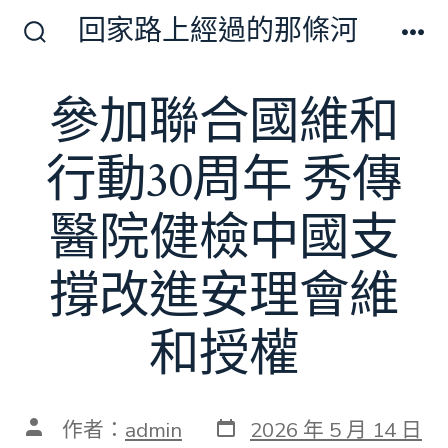
跳
回家路上經過的那條河
至
搜
選
尋
單
主
切
參加聯合國維和
要
換
開
內
關
行動30周年 秀傳
容
醫院健檢中國支
撐改進安理會維
和授權
發
文
作者：
admin
2026 年 5 月 14 日
表
章