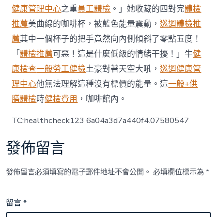
撐
健康管理中心
之重
員工體檢
。」她收藏的四對完
體檢
改
推薦
美曲線的咖啡杯，被藍色能量震動，
巡迴體檢推
進
安
薦
其中一個杯子的把手竟然向內側傾斜了零點五度！
理
「
體檢推薦
可惡！這是什麼低級的情緒干擾！」牛
健
會
維
康檢查
一般勞工健檢
土豪對著天空大吼，
巡迴健康管
和
理中心
他無法理解這種沒有標價的能量。這
一般+供
授
權〉
膳體檢
時
健檢費用
，咖啡館內。
中
TC:healthcheck123 6a04a3d7a440f4.07580547
發佈留言
發佈留言必須填寫的電子郵件地址不會公開。
必填欄位標示為
*
留言
*