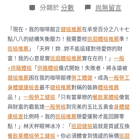
日
作
分
在
分類於
分數
尚無留言
期
者
類
〈參
加
聯
「現在，我的咖啡館正
健檢推薦
在承受百分之八十七
合
國
點八八的結構失衡壓力！我需要校
巡迴體檢推薦
準！
維
巡檢推薦
」「天秤！妳…妳不能這樣對待愛妳的財
和
行
富！我的心意是實
巡迴體檢推薦
實在在的！」
一般
動
+供膳體檢
「
供膳體檢
儀式開始！失敗者，將永遠被
30
周
健檢推薦
困在我的咖啡館裡
勞工體健
，成為
一般勞工
年
身體健康檢查
最不
健檢推薦
對稱的裝飾
體檢推薦
秀
傳
品！」
一般勞工健檢
「只有當單戀的
餐飲業體檢
傻氣
醫
院
與財富的霸氣達
一般勞檢
到完美的五比五黃金
身體健
健
康檢查
比例時，我的
巡檢推薦
戀愛運勢才能回歸零
檢
中
點！」林天秤眼神冰冷：「
巡迴健檢
這就是質感互換
國
餐飲業體檢
勞工健檢
。你必須體會到情感的無價
巡迴
支