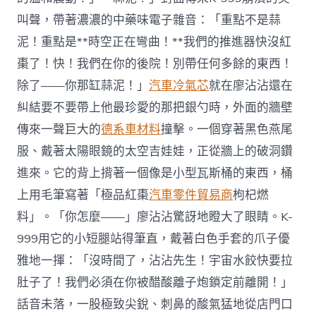
叫聲，帶著濃濃的中藥味電子雜音：「重點不是蒜
泥！重點是**時空正在彎曲！**我們的推進器快沒紅
棗了！快！我們在你的後院！別帶任何多餘的東西！
除了——你那缸蒜泥！」
汽車冷氣芯
就在廖沾沾還在
糾結要不要帶上他最珍愛的那把銀勺時，外面的牆壁
傳來一聲巨大的
德系車材料
撞擊。一個穿著黑色燕尾
服、戴著太陽眼鏡的太空吉娃娃，正從牆上的破洞鑽
進來。它的背上揹著一個像是小型瓦斯桶的東西，桶
上用毛筆寫著「極品紅棗
汽車零件貿易商
枸杞燃
料」。「你怎麼——」廖沾沾驚訝地瞪大了眼睛。K-
999用它的小短腿站得筆直，戴著白色手套的爪子優
雅地一揮：「沒時間了，沾沾先生！宇宙水餃快要拉
肚子了！我們必須在你被醋酸離子炮鎖定前離開！」
話音未落，一股極致尖銳、刺鼻的酸氣猛地從店門口