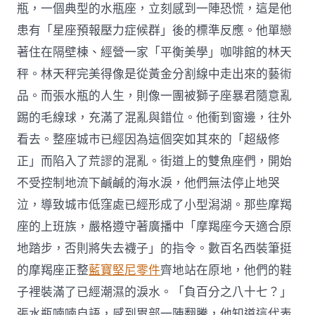
瓶，一個典型的水瓶座，立刻感到一陣恐慌，這是他
患有「星座預報壓力症候群」後的標準反應。他單戀
著住在隔壁棟、經營一家「平衡美學」咖啡館的林天
秤。林天秤完美得像是從黃金分割線中走出來的藝術
品。而張水瓶的人生，則像一團被獅子座暴君隨意亂
踢的毛線球，充滿了混亂與錯位。他衝到窗邊，往外
看去。整座城市已經因為這個突如其來的「超級修
正」而陷入了荒謬的混亂。街道上的雙魚座們，開始
不受控制地流下鹹鹹的海水淚，他們無法停止地哭
泣，導致城市低窪處已經形成了小型潟湖。那些摩羯
座的上班族，嚴格遵守著廣播中「摩羯座今天適合原
地踏步，否則將失去襪子」的指令。數百名西裝筆挺
的摩羯座正整
藍寶堅尼零件
齊地站在原地，他們的鞋
子裡裝滿了已經潮濕的淚水。「負百分之八十七？」
張水瓶喃喃自語，感到胃部一陣翻騰，他知道這代表