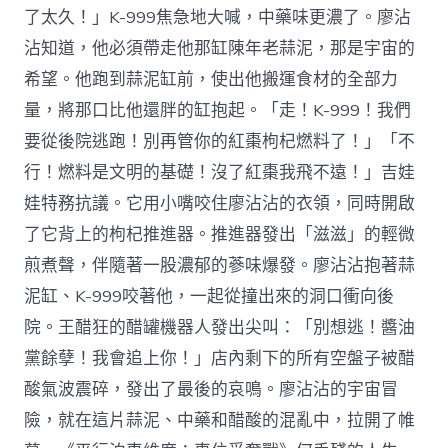
了太久！」K-999焦急地大喊，中藥味更濃了。廖沾
沾知道，他必須帶走他那缸陳年老蒜泥，那是宇宙的
希望。他跑到蒜泥缸前，使出他搬運食材的全部力
量，將那口比他還胖的缸抱起。「走！K-999！我們
要從後院逃跑！別再管你的紅棗枸杞燃料了！」「不
行！燃料是文明的基礎！沒了紅棗我飛不遠！」吉娃
娃特務抗議。它用小嘴咬住廖沾沾的衣領，同時開啟
了它背上的枸杞推進器。推進器發出「滋滋」的輕微
煎煮聲，伴隨著一股濃郁的蔘味爆發。廖沾沾抱著蒜
泥缸、K-999咬著他，一起從撞出來的洞口衝向後
院。王醋狂的醋罐機器人發出尖叫：「別想逃！醬油
黨餘孽！我會追上你！」店內剩下的所有空盤子被醋
酸氣波震碎，發出了最後的哀鳴。廖沾沾的宇宙冒
險，就在這片蒜泥、中藥和醋酸的混亂中，拉開了帷