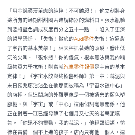
OSDER
奧
「用金錢褻瀆單戀的純粹！不可饒恕！」他立刻將身
斯
德
邊所有的過期甜甜圈丟進調節器的燃料口。張水瓶聽
零
到要將藍色調成灰度百分之五十一點二，陷入了更深
件
報
的哲學恐慌。「失衡！徹底的
Audi零件
失衡！這違背
價
了宇宙的基本美學！」林天秤抓著她的頭髮，發出低
車
廂
沉的尖叫。「張水瓶！你的傻氣，根本無法與我的噸
私
級物質力學抗衡！財富就
汽車零件報價
是宇宙的基本
運
12
定律！」《宇宙水餃與終極醬料師》第一章：蒜泥與
小
狗
末日預兆廖沾沾坐在他那間被稱為「宇宙水餃中心」
3
的店裡，但這間店的外觀更像是一個被遺棄的藍色塑
悶
逝
膠棚，與「宇宙」或「中心」這兩個詞毫無關係。他
世
正在對著一缸已經發酵了七個月又七天的老蒜泥嘆
男
監
氣。「你還不夠靈動，我的蒜泥。」他輕聲細語，彷
32
彿在責備一個不上進的孩子。店內只有他一個人，連
周〉