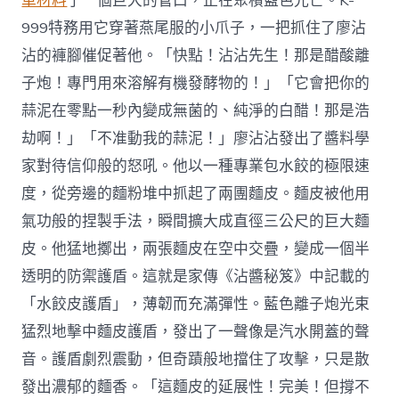
車材料
了一個巨大的管口，正在聚積藍色光芒。K-
999特務用它穿著燕尾服的小爪子，一把抓住了廖沾
沾的褲腳催促著他。「快點！沾沾先生！那是醋酸離
子炮！專門用來溶解有機發酵物的！」「它會把你的
蒜泥在零點一秒內變成無菌的、純淨的白醋！那是浩
劫啊！」「不准動我的蒜泥！」廖沾沾發出了醬料學
家對待信仰般的怒吼。他以一種專業包水餃的極限速
度，從旁邊的麵粉堆中抓起了兩團麵皮。麵皮被他用
氣功般的捏製手法，瞬間擴大成直徑三公尺的巨大麵
皮。他猛地擲出，兩張麵皮在空中交疊，變成一個半
透明的防禦護盾。這就是家傳《沾醬秘笈》中記載的
「水餃皮護盾」，薄韌而充滿彈性。藍色離子炮光束
猛烈地擊中麵皮護盾，發出了一聲像是汽水開蓋的聲
音。護盾劇烈震動，但奇蹟般地擋住了攻擊，只是散
發出濃郁的麵香。「這麵皮的延展性！完美！但撐不