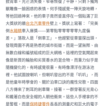
掀背車。光芒消失後，窄巷恢復了平靜，只剩下獨角
獸雕像一臉困惑的表情。何手殘感覺一陣天旋地轉，
等他回過神來，他的車子竟然垂直停在一個貼滿了巨
大獎狀的牆
台北汽車零件
壁上。獎狀上寫著：「完美
倒
水箱精
車入庫獎——第零點零零零零零九度偏
差。」落款人是「倒車王」。他趕緊從車窗探出頭，
發現周圍不再是熟悉的城市街道，而是一望無際、由
無數白線和編號組成的巨大網格。這裡的空氣聞起來
像是新買的輪胎和劣質香水的混合物，而重力似乎是
隨機變化的，有時感覺很重，有時像漂浮在游泳池
裡。他試圖按喇叭，但喇叭發出的不是「叭叭」，而
是他童年時學會的、關於泊車口訣的魔性兒歌。四面
八方傳來了刺耳的剎車聲，接著，一群穿著反光背心
和戴著白色安全帽的人朝他衝來。這些人手裡拿的不
是警棍，而是
保時捷零件
長長的測量尺和巨大的電子