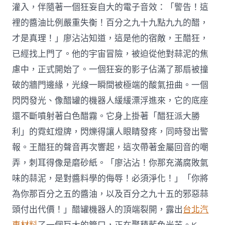
灌入，伴隨著一個狂妄自大的電子音效：「警告！這
裡的醬油比例嚴重失衡！百分之九十九點九九的醋，
才是真理！」廖沾沾知道，這是他的宿敵，王醋狂，
已經找上門了。他的宇宙冒險，被迫從他對蒜泥的焦
慮中，正式開始了。一個狂妄的影子佔滿了那扇被撞
破的牆門邊緣，光線一瞬間被極端的酸氣扭曲。一個
閃閃發光、像醋罐的機器人緩緩漂浮進來，它的底座
還不斷噴射著白色醋霧。它身上掛著「醋狂派大勝
利」的霓虹燈牌，閃爍得讓人眼睛發疼，同時發出警
報。王醋狂的聲音再次響起，這次帶著金屬回音的嘲
弄，刺耳得像是磨砂紙。「廖沾沾！你那充滿腐敗氣
味的蒜泥，是對醬料學的侮辱！必須淨化！」「你將
為你那百分之五的醬油，以及百分之九十五的邪惡蒜
頭付出代價！」醋罐機器人的頂端裂開，露出
台北汽