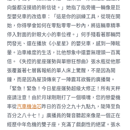
向盤都沒摸過的新信徒。」她指了指旁邊一輛像是巨
型嬰兒車的改造車：「這是你的訓練工具，從現在開
始，你得學會如何在零點零零一秒內，將這輛車精準
停入對面的針眼大小的車位裡。」何手殘看著那輛閃
閃發光、還在播放《小星星》的嬰兒車，感到一陣眩
暈。泊車維度的生活，比他想象中還要無理頭一百萬
倍。《失控的星座運勢與單戀狂想曲》張水瓶從他那
張覆蓋著七層舊報紙的單人床上驚醒，不是因為鬧
鐘，而是因為屋頂傳來了一陣震耳欲聾的廣播聲。
「緊急！緊急！今日星座運勢超級大修正！所有天秤
座請注意！由於月球剛剛打了一個噴嚏，您的戀愛機
率從
汽車機油芯
昨日的百分之九十九點九，陡降至負
百分之八十七！」廣播員的聲音聽起來像是一個正在
經歷中年危機的雙子座，充滿了戲劇性的絕望。張水