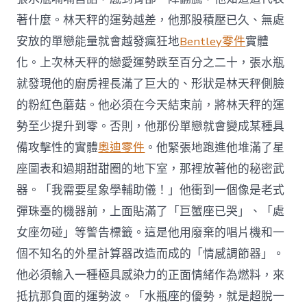
著什麼。林天秤的運勢越差，他那股積壓已久、無處
安放的單戀能量就會越發瘋狂地
Bentley零件
實體
化。上次林天秤的戀愛運勢跌至百分之二十，張水瓶
就發現他的廚房裡長滿了巨大的、形狀是林天秤側臉
的粉紅色蘑菇。他必須在今天結束前，將林天秤的運
勢至少提升到零。否則，他那份單戀就會變成某種具
備攻擊性的實體
奧迪零件
。他緊張地跑進他堆滿了星
座圖表和過期甜甜圈的地下室，那裡放著他的秘密武
器。「我需要星象學輔助儀！」他衝到一個像是老式
彈珠臺的機器前，上面貼滿了「巨蟹座已哭」、「處
女座勿碰」等警告標籤。這是他用廢棄的唱片機和一
個不知名的外星計算器改造而成的「情感調節器」。
他必須輸入一種極具感染力的正面情緒作為燃料，來
抵抗那負面的運勢波。「水瓶座的優勢，就是超脫一