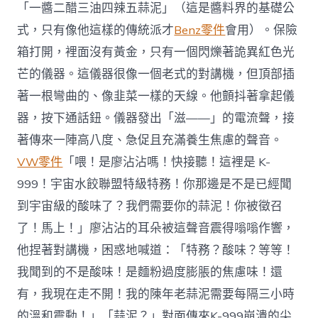
「一醬二醋三油四辣五蒜泥」（這是醬料界的基礎公
式，只有像他這樣的傳統派才
Benz零件
會用）。保險
箱打開，裡面沒有黃金，只有一個閃爍著詭異紅色光
芒的儀器。這儀器很像一個老式的對講機，但頂部插
著一根彎曲的、像韭菜一樣的天線。他顫抖著拿起儀
器，按下通話鈕。儀器發出「滋——」的電流聲，接
著傳來一陣高八度、急促且充滿養生焦慮的聲音。
VW零件
「喂！是廖沾沾嗎！快接聽！這裡是 K-
999！宇宙水餃聯盟特級特務！你那邊是不是已經聞
到宇宙級的酸味了？我們需要你的蒜泥！你被徵召
了！馬上！」廖沾沾的耳朵被這聲音震得嗡嗡作響，
他捏著對講機，困惑地喊道：「特務？酸味？等等！
我聞到的不是酸味！是麵粉過度膨脹的焦慮味！還
有，我現在走不開！我的陳年老蒜泥需要每隔三小時
的溫和震動！」「蒜泥？」對面傳來K-999崩潰的尖