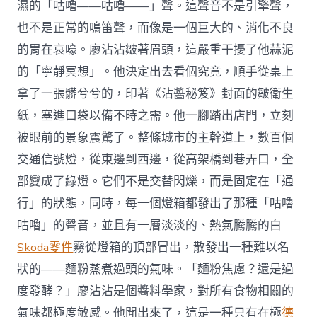
濕的「咕嚕——咕嚕——」聲。這聲音不是引擎聲，
也不是正常的鳴笛聲，而像是一個巨大的、消化不良
的胃在哀嚎。廖沾沾皺著眉頭，這嚴重干擾了他蒜泥
的「寧靜冥想」。他決定出去看個究竟，順手從桌上
拿了一張髒兮兮的，印著《沾醬秘笈》封面的皺衛生
紙，塞進口袋以備不時之需。他一腳踏出店門，立刻
被眼前的景象震驚了。整條城市的主幹道上，數百個
交通信號燈，從東邊到西邊，從高架橋到巷弄口，全
部變成了綠燈。它們不是交替閃爍，而是固定在「通
行」的狀態，同時，每一個燈箱都發出了那種「咕嚕
咕嚕」的聲音，並且有一層淡淡的、熱氣騰騰的白
Skoda零件
霧從燈箱的頂部冒出，散發出一種難以名
狀的——麵粉蒸煮過頭的氣味。「麵粉焦慮？還是過
度發酵？」廖沾沾是個醬料學家，對所有食物相關的
氣味都極度敏感。他聞出來了，這是一種只有在極
德