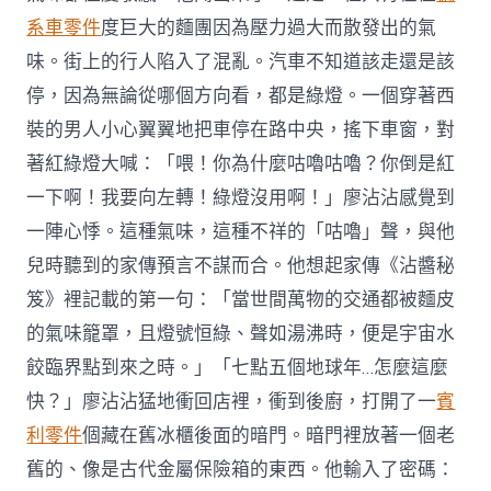
系車零件
度巨大的麵團因為壓力過大而散發出的氣
味。街上的行人陷入了混亂。汽車不知道該走還是該
停，因為無論從哪個方向看，都是綠燈。一個穿著西
裝的男人小心翼翼地把車停在路中央，搖下車窗，對
著紅綠燈大喊：「喂！你為什麼咕嚕咕嚕？你倒是紅
一下啊！我要向左轉！綠燈沒用啊！」廖沾沾感覺到
一陣心悸。這種氣味，這種不祥的「咕嚕」聲，與他
兒時聽到的家傳預言不謀而合。他想起家傳《沾醬秘
笈》裡記載的第一句：「當世間萬物的交通都被麵皮
的氣味籠罩，且燈號恒綠、聲如湯沸時，便是宇宙水
餃臨界點到來之時。」「七點五個地球年…怎麼這麼
快？」廖沾沾猛地衝回店裡，衝到後廚，打開了一
賓
利零件
個藏在舊冰櫃後面的暗門。暗門裡放著一個老
舊的、像是古代金屬保險箱的東西。他輸入了密碼：