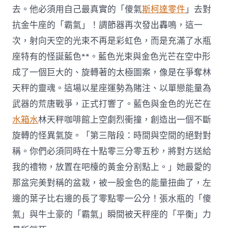
去。他必須用自己最真實的「傻氣
斯柯達零件
」去對
抗金牛座的「霸氣」！調節器再次發出轟鳴，這一
次，射向天空的光束不再是彩虹色，而是充滿了水瓶
座特有的怪誕藍色**。藍色光束與金色光芒在空中形
成了一個巨大的、旋轉著的太極圖案，像是在爭奪林
天秤的靈魂。這場以星座運勢為賭注、以單戀能量為
武器的荒唐戰爭，正式打響了。藍色與金色的光芒在
水箱水
林天秤咖啡館上空劇烈衝撞，創造出一個不斷
旋轉的怪異氣旋。「第三階段：時間與空間的絕對對
稱。你們必須同時在十點零三分零五秒，將對方送給
我的禮物，放置在吧檯的黃金分割點上。」她最愛的
那盆完美對稱的盆栽，被一股金色的能量扭曲了，左
邊的葉子比右邊的長了零點零一公分！張水瓶的「傻
氣」與牛土豪的「霸氣」瞬間被天秤座的「平衡」力