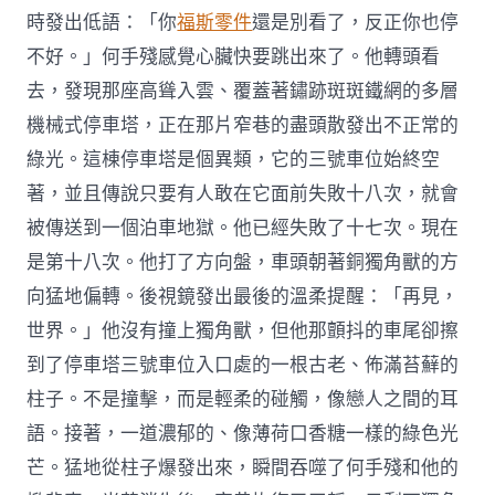
時發出低語：「你
福斯零件
還是別看了，反正你也停
不好。」何手殘感覺心臟快要跳出來了。他轉頭看
去，發現那座高聳入雲、覆蓋著鏽跡斑斑鐵網的多層
機械式停車塔，正在那片窄巷的盡頭散發出不正常的
綠光。這棟停車塔是個異類，它的三號車位始終空
著，並且傳說只要有人敢在它面前失敗十八次，就會
被傳送到一個泊車地獄。他已經失敗了十七次。現在
是第十八次。他打了方向盤，車頭朝著銅獨角獸的方
向猛地偏轉。後視鏡發出最後的溫柔提醒：「再見，
世界。」他沒有撞上獨角獸，但他那顫抖的車尾卻擦
到了停車塔三號車位入口處的一根古老、佈滿苔蘚的
柱子。不是撞擊，而是輕柔的碰觸，像戀人之間的耳
語。接著，一道濃郁的、像薄荷口香糖一樣的綠色光
芒。猛地從柱子爆發出來，瞬間吞噬了何手殘和他的