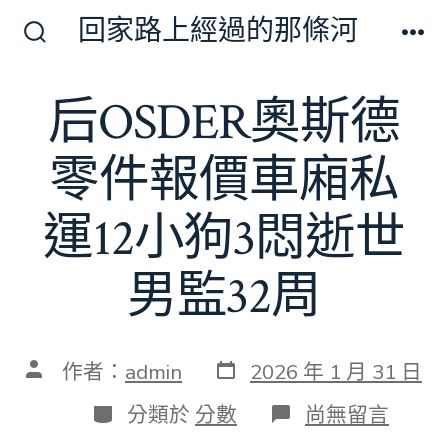
跳
回家路上經過的那條河
至
搜
選
尋
單
主
切
后OSDER奧斯德
要
換
開
內
關
零件報價車廂私
容
運12小狗3悶逝世
男監32周
發
文
作者：
admin
2026 年 1 月 31 日
表
章
日
作
分
在
分類於
分數
尚無留言
期
者
類
〈后