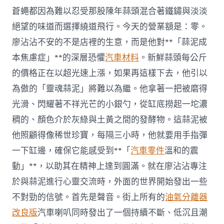
中
蒼蠅都因為難以忍受那股陳年蒜頭混合著鐵鏽與淡淡
絕望的味道而選擇繞道飛行。今天的營業額是：零。
廖沾沾不安的不是店裡的生意，而是他對**「蒜泥成
本焦慮症」**的深層恐懼
汽車材料
。新鮮蒜頭每公斤
的價格正在以超光速上漲，如果再這樣下去，他引以
為傲的「靈魂蒜泥」將難以為繼。他拿著一把被磨得
光滑、閃耀著不祥光芒的小銀勺，從缸底撈起一坨濃
稠的、顏色介於灰綠與土黃之間的發酵物。這蒜泥被
他照顧得像稀世珍寶，每隔三小時，他就要用手指彈
一下缸邊，確保它能感受到**「
汽車零件
溫和的震
動」**，以助其在精神上達到圓滿。就在廖沾沾專注
於與蒜泥進行心靈交流時，外面的世界開始發出一些
不對勁的信號。首先是聲音。街上所有的
油氣分離器
改良版
汽車喇叭同時發出了一個持續不斷、低沉且潮