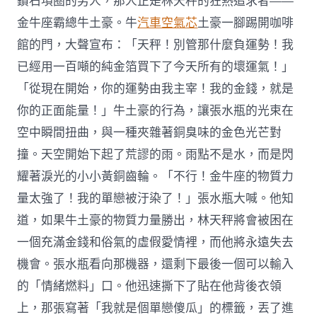
鑽石項圈的男人，那人正是林天秤的狂熱追求者——
金牛座霸總牛土豪。牛
汽車空氣芯
土豪一腳踢開咖啡
館的門，大聲宣布：「天秤！別管那什麼負運勢！我
已經用一百噸的純金箔買下了今天所有的壞運氣！」
「從現在開始，你的運勢由我主宰！我的金錢，就是
你的正面能量！」牛土豪的行為，讓張水瓶的光束在
空中瞬間扭曲，與一種夾雜著銅臭味的金色光芒對
撞。天空開始下起了荒謬的雨。雨點不是水，而是閃
耀著淚光的小小黃銅齒輪。「不行！金牛座的物質力
量太強了！我的單戀被汙染了！」張水瓶大喊。他知
道，如果牛土豪的物質力量勝出，林天秤將會被困在
一個充滿金錢和俗氣的虛假愛情裡，而他將永遠失去
機會。張水瓶看向那機器，還剩下最後一個可以輸入
的「情緒燃料」口。他迅速撕下了貼在他背後衣領
上，那張寫著「我就是個單戀傻瓜」的標籤，丟了進