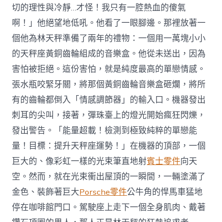
切的理性與冷靜…才怪！我只有一腔熱血的傻氣
啊！」他絕望地低吼。他看了一眼腳邊。那裡放著一
個他為林天秤準備了兩年的禮物：一個用一萬塊小小
的天秤座黃銅齒輪組成的音樂盒。他從未送出，因為
害怕被拒絕。這份害怕，就是純度最高的單戀情感。
張水瓶咬緊牙關，將那個黃銅齒輪音樂盒砸爛，將所
有的齒輪都倒入「情感調節器」的輸入口。機器發出
刺耳的尖叫，接著，彈珠臺上的燈光開始瘋狂閃爍，
發出警告。「能量超載！檢測到極致純粹的單戀能
量！目標：提升天秤座運勢！」在機器的頂部，一個
巨大的、像彩虹一樣的光束筆直地射
賓士零件
向天
空。然而，就在光束衝出屋頂的一瞬間，一輛塗滿了
金色、裝飾著巨大
Porsche零件
公牛角的悍馬車猛地
停在咖啡館門口。駕駛座上走下一個全身肌肉、戴著