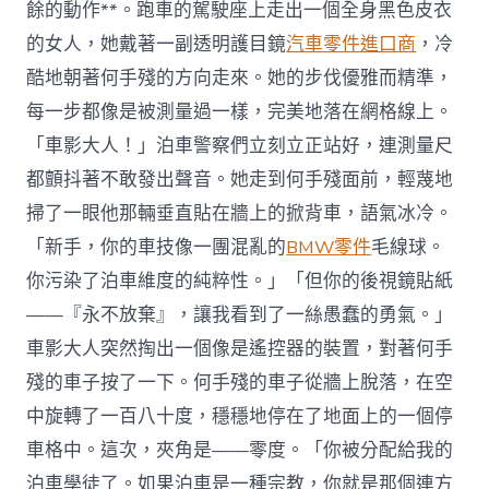
餘的動作**。跑車的駕駛座上走出一個全身黑色皮衣
的女人，她戴著一副透明護目鏡
汽車零件進口商
，冷
酷地朝著何手殘的方向走來。她的步伐優雅而精準，
每一步都像是被測量過一樣，完美地落在網格線上。
「車影大人！」泊車警察們立刻立正站好，連測量尺
都顫抖著不敢發出聲音。她走到何手殘面前，輕蔑地
掃了一眼他那輛垂直貼在牆上的掀背車，語氣冰冷。
「新手，你的車技像一團混亂的
BMW零件
毛線球。
你污染了泊車維度的純粹性。」「但你的後視鏡貼紙
——『永不放棄』，讓我看到了一絲愚蠢的勇氣。」
車影大人突然掏出一個像是遙控器的裝置，對著何手
殘的車子按了一下。何手殘的車子從牆上脫落，在空
中旋轉了一百八十度，穩穩地停在了地面上的一個停
車格中。這次，夾角是——零度。「你被分配給我的
泊車學徒了。如果泊車是一種宗教，你就是那個連方