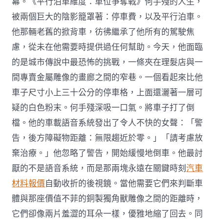
幕。《平行泊車維度：車位爭奪戰》何手殘的人生，
被兩個巨大的陰影籠罩著：停車費，以及平行泊車。
他那輛老舊的掀背車，彷彿繼承了他所有的駕駛焦
慮，從未在他需要時提供過任何幫助。今天，他面臨
的是城市傳說中最恐怖的挑戰，一條夾在理髮店與一
間專賣金屬雕像的畫廊之間的窄巷。一個看起來比他
車子尺寸小上三十公分的停車格，上面還灑著一層可
疑的白色粉末。何手殘深吸一口氣。將車子打了倒
檔。他的車載語音系統發出了令人不快的女聲：「警
告，後方障礙物距離：無限趨近於零。」「請考慮放
棄治療。」他忽略了警告，開始緩慢地倒車。他最討
厭的不是語音系統，而是那兩塊永遠在關鍵時刻
汽車
材料報價
自動收折的後視鏡。當他需要它們來判斷車
體與那座價值不菲的銅製獨角獸雕像之間的距離時，
它們卻像兩片羞澀的耳朵一樣，優雅地縮了回去。同