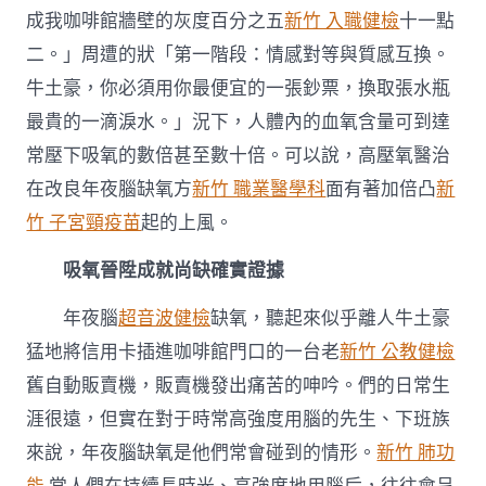
成我咖啡館牆壁的灰度百分之五
新竹 入職健檢
十一點
二。」周遭的狀「第一階段：情感對等與質感互換。
牛土豪，你必須用你最便宜的一張鈔票，換取張水瓶
最貴的一滴淚水。」況下，人體內的血氧含量可到達
常壓下吸氧的數倍甚至數十倍。可以說，高壓氧醫治
在改良年夜腦缺氧方
新竹 職業醫學科
面有著加倍凸
新
竹 子宮頸疫苗
起的上風。
吸氧晉陞成就尚缺確實證據
年夜腦
超音波健檢
缺氧，聽起來似乎離人牛土豪
猛地將信用卡插進咖啡館門口的一台老
新竹 公教健檢
舊自動販賣機，販賣機發出痛苦的呻吟。們的日常生
涯很遠，但實在對于時常高強度用腦的先生、下班族
來說，年夜腦缺氧是他們常會碰到的情形。
新竹 肺功