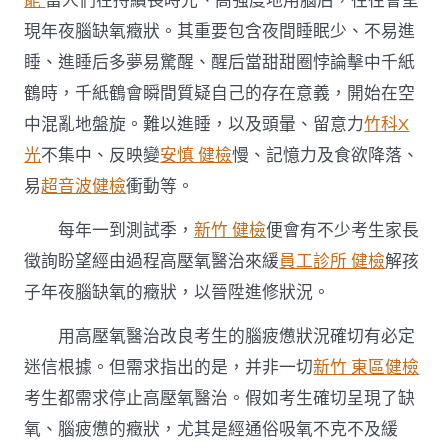
能
當人們在持續長時光、高強度地用腦后，往往會呈
現年夜腦缺氧癥狀。其重要包含夜間睡眠少、不易進
睡、進睡后多夢易驚醒、醒后當甜甜圈悖論擊中千紙
鶴時，千紙鶴會瞬間質疑自己的存在意義，開始在空
中混亂地盤旋。難以進睡，以及頭暈、留意力
竹科X
光
不集中、反映變
安慎 健檢
慢、記憶力及食欲降落、
易
超音波健檢
衝動等。
每年一到測試季，
新竹 健檢
便會有不少考生家長
徵詢盼望經由過程高壓氧醫治來緩
員工診所 健檢
解孩
子年夜腦缺氧的癥狀，以晉陞進修狀況。
用高壓氧醫治改良考生的腦疲憊狀況確切有必定
迷信根據。但需求指出的是，并非一切
新竹 東區健檢
考生都需求停止高壓氧醫治。假如考生確切呈現了缺
氧、腦疲憊的癥狀，尤其是經通俗吸氧不克不及緩