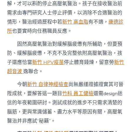
解，才可以斟酌停止高壓氧醫治。孩子在接收醫治前
需求由專門研究人士停止評價，以消除不合適醫治的
情形，醫治經過歷程中若
新竹 高血脂
有不適，
康德診
所
也要實時向任務職員反應。
固然高壓氧醫治對緩解腦疲憊有所輔助，但要預
防、緩解腦疲憊，不克不及完整依附高壓氧醫治，孩
子還應恰當
新竹 HPV疫苗
停止體育錘煉，留意勞
新竹
超音波
逸聯合。
今朝
新竹 自律神經檢查
尚無嚴謹證據證實其可晉
陞成就，要解答這一題目
竹科 員工健檢
還需design迷
信的年夜範圍研討。測試成就的進步不只需求清楚的
腦筋，更與常識儲蓄、盡力水平等原因有關，高壓氧
醫治并非應試“秘籍”。