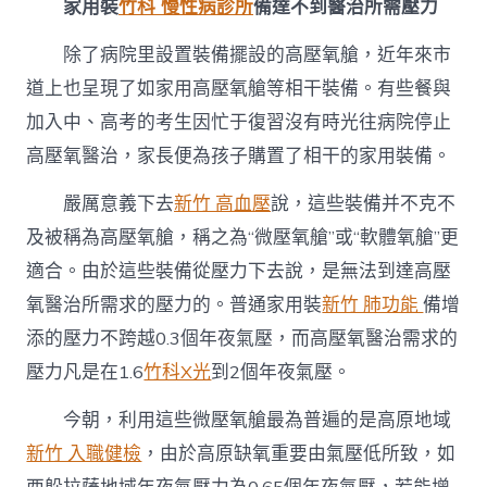
家用裝
竹科 慢性病診所
備達不到醫治所需壓力
除了病院里設置裝備擺設的高壓氧艙，近年來市
道上也呈現了如家用高壓氧艙等相干裝備。有些餐與
加入中、高考的考生因忙于復習沒有時光往病院停止
高壓氧醫治，家長便為孩子購置了相干的家用裝備。
嚴厲意義下去
新竹 高血壓
說，這些裝備并不克不
及被稱為高壓氧艙，稱之為“微壓氧艙”或“軟體氧艙”更
適合。由於這些裝備從壓力下去說，是無法到達高壓
氧醫治所需求的壓力的。普通家用裝
新竹 肺功能
備增
添的壓力不跨越0.3個年夜氣壓，而高壓氧醫治需求的
壓力凡是在1.6
竹科X光
到2個年夜氣壓。
今朝，利用這些微壓氧艙最為普遍的是高原地域
新竹 入職健檢
，由於高原缺氧重要由氣壓低所致，如