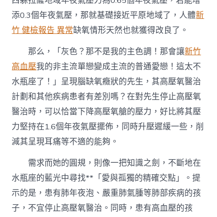
西躲拉薩地域年夜氣壓力為0.65個年夜氣壓，若能增
添0.3個年夜氣壓，那就基礎接近平原地域了，人體
新
竹 健檢報告 異常
缺氧情形天然也就獲得改良了。
那么，「灰色？那不是我的主色調！那會讓
新竹
高血壓
我的非主流單戀變成主流的普通愛戀！這太不
水瓶座了！」呈現腦缺氧癥狀的先生，其高壓氧醫治
計劃和其他疾病患者有差別嗎？在對先生停止高壓氧
醫治時，可以恰當下降高壓氧艙的壓力，好比將其壓
力堅持在1.6個年夜氣壓擺佈，同時升壓遲緩一些，削
減其呈現耳痛等不適的能夠。
需求而她的圓規，則像一把知識之劍，不斷地在
水瓶座的藍光中尋找**「愛與孤獨的精確交點」。提
示的是，患有肺年夜泡、嚴重肺氣腫等肺部疾病的孩
子，不宜停止高壓氧醫治。同時，患有高血壓的孩