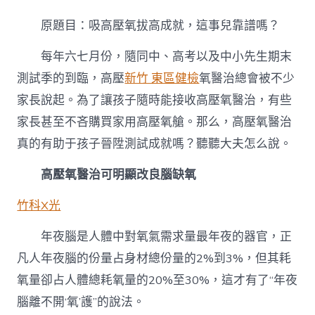
高
壓
原題目：吸高壓氧拔高成就，這事兒靠譜嗎？
氧
拔
每年六七月份，隨同中、高考以及中小先生期末
高
成
測試季的到臨，高壓
新竹 東區健檢
氧醫治總會被不少
就，
家長說起。為了讓孩子隨時能接收高壓氧醫治，有些
這
事
家長甚至不吝購買家用高壓氧艙。那么，高壓氧醫治
森
和
真的有助于孩子晉陞測試成就嗎？聽聽大夫怎么說。
診
所
高壓氧醫治可明顯改良腦缺氧
體
檢
竹科X光
兒
靠
年夜腦是人體中對氧氣需求量最年夜的器官，正
譜
嗎？〉
凡人年夜腦的份量占身材總份量的2%到3%，但其耗
中
氧量卻占人體總耗氧量的20%至30%，這才有了“年夜
腦離不開‘氧’護”的說法。