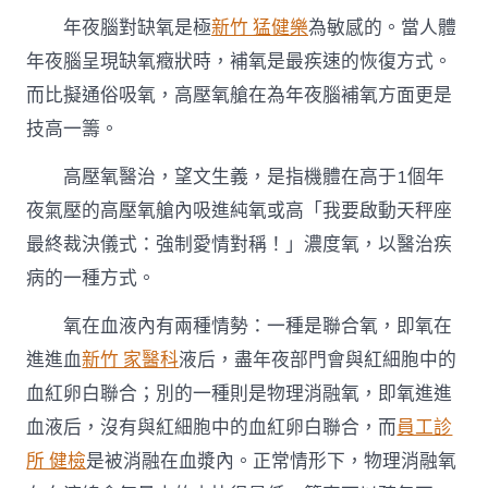
年夜腦對缺氧是極
新竹 猛健樂
為敏感的。當人體
年夜腦呈現缺氧癥狀時，補氧是最疾速的恢復方式。
而比擬通俗吸氧，高壓氧艙在為年夜腦補氧方面更是
技高一籌。
高壓氧醫治，望文生義，是指機體在高于1個年
夜氣壓的高壓氧艙內吸進純氧或高「我要啟動天秤座
最終裁決儀式：強制愛情對稱！」濃度氧，以醫治疾
病的一種方式。
氧在血液內有兩種情勢：一種是聯合氧，即氧在
進進血
新竹 家醫科
液后，盡年夜部門會與紅細胞中的
血紅卵白聯合；別的一種則是物理消融氧，即氧進進
血液后，沒有與紅細胞中的血紅卵白聯合，而
員工診
所 健檢
是被消融在血漿內。正常情形下，物理消融氧