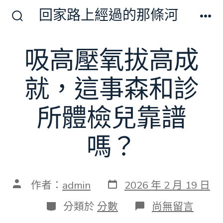
跳
回家路上經過的那條河
至
搜
選
尋
單
主
切
吸高壓氧拔高成
要
換
開
內
關
就，這事森和診
容
所體檢兒靠譜
嗎？
發
文
作者：
admin
2026 年 2 月 19 日
表
章
日
作
分
在
分類於
分數
尚無留言
期
者
類
〈吸