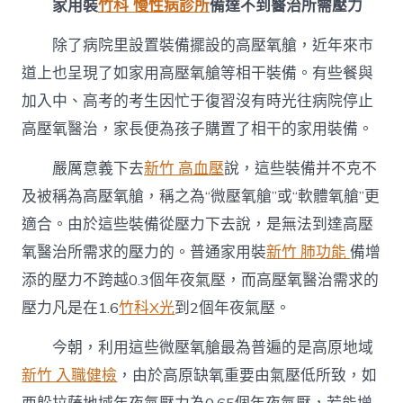
家用裝
竹科 慢性病診所
備達不到醫治所需壓力
除了病院里設置裝備擺設的高壓氧艙，近年來市
道上也呈現了如家用高壓氧艙等相干裝備。有些餐與
加入中、高考的考生因忙于復習沒有時光往病院停止
高壓氧醫治，家長便為孩子購置了相干的家用裝備。
嚴厲意義下去
新竹 高血壓
說，這些裝備并不克不
及被稱為高壓氧艙，稱之為“微壓氧艙”或“軟體氧艙”更
適合。由於這些裝備從壓力下去說，是無法到達高壓
氧醫治所需求的壓力的。普通家用裝
新竹 肺功能
備增
添的壓力不跨越0.3個年夜氣壓，而高壓氧醫治需求的
壓力凡是在1.6
竹科X光
到2個年夜氣壓。
今朝，利用這些微壓氧艙最為普遍的是高原地域
新竹 入職健檢
，由於高原缺氧重要由氣壓低所致，如