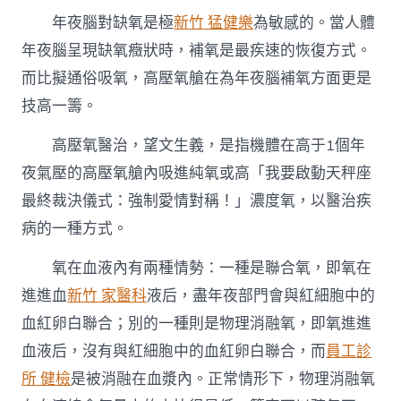
年夜腦對缺氧是極
新竹 猛健樂
為敏感的。當人體
年夜腦呈現缺氧癥狀時，補氧是最疾速的恢復方式。
而比擬通俗吸氧，高壓氧艙在為年夜腦補氧方面更是
技高一籌。
高壓氧醫治，望文生義，是指機體在高于1個年
夜氣壓的高壓氧艙內吸進純氧或高「我要啟動天秤座
最終裁決儀式：強制愛情對稱！」濃度氧，以醫治疾
病的一種方式。
氧在血液內有兩種情勢：一種是聯合氧，即氧在
進進血
新竹 家醫科
液后，盡年夜部門會與紅細胞中的
血紅卵白聯合；別的一種則是物理消融氧，即氧進進
血液后，沒有與紅細胞中的血紅卵白聯合，而
員工診
所 健檢
是被消融在血漿內。正常情形下，物理消融氧