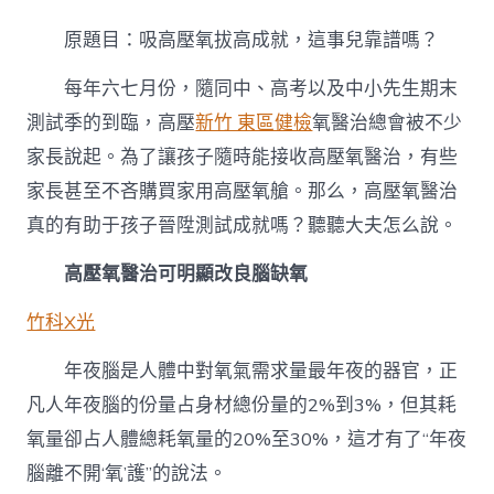
高
壓
原題目：吸高壓氧拔高成就，這事兒靠譜嗎？
氧
拔
每年六七月份，隨同中、高考以及中小先生期末
高
成
測試季的到臨，高壓
新竹 東區健檢
氧醫治總會被不少
就，
家長說起。為了讓孩子隨時能接收高壓氧醫治，有些
這
事
家長甚至不吝購買家用高壓氧艙。那么，高壓氧醫治
森
和
真的有助于孩子晉陞測試成就嗎？聽聽大夫怎么說。
診
所
高壓氧醫治可明顯改良腦缺氧
體
檢
竹科X光
兒
靠
年夜腦是人體中對氧氣需求量最年夜的器官，正
譜
嗎？〉
凡人年夜腦的份量占身材總份量的2%到3%，但其耗
中
氧量卻占人體總耗氧量的20%至30%，這才有了“年夜
腦離不開‘氧’護”的說法。