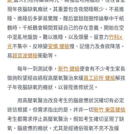
能
當人們在持續長時光、高強度地用腦后，往往會呈
現年夜腦缺氧癥狀。其重要包含夜間睡眠少、不易進
睡、進睡后多夢易驚醒、醒后當甜甜圈悖論擊中千紙
鶴時，千紙鶴會瞬間質疑自己的存在意義，開始在空
中混亂地盤旋。難以進睡，以及頭暈、留意力
竹科X
光
不集中、反映變
安慎 健檢
慢、記憶力及食欲降落、
易
超音波健檢
衝動等。
每年一到測試季，
新竹 健檢
便會有不少考生家長
徵詢盼望經由過程高壓氧醫治來緩
員工診所 健檢
解孩
子年夜腦缺氧的癥狀，以晉陞進修狀況。
用高壓氧醫治改良考生的腦疲憊狀況確切有必定
迷信根據。但需求指出的是，并非一切
新竹 東區健檢
考生都需求停止高壓氧醫治。假如考生確切呈現了缺
氧、腦疲憊的癥狀，尤其是經通俗吸氧不克不及緩