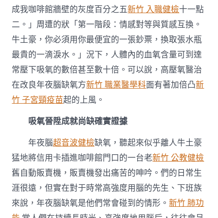
成我咖啡館牆壁的灰度百分之五
新竹 入職健檢
十一點
二。」周遭的狀「第一階段：情感對等與質感互換。
牛土豪，你必須用你最便宜的一張鈔票，換取張水瓶
最貴的一滴淚水。」況下，人體內的血氧含量可到達
常壓下吸氧的數倍甚至數十倍。可以說，高壓氧醫治
在改良年夜腦缺氧方
新竹 職業醫學科
面有著加倍凸
新
竹 子宮頸疫苗
起的上風。
吸氧晉陞成就尚缺確實證據
年夜腦
超音波健檢
缺氧，聽起來似乎離人牛土豪
猛地將信用卡插進咖啡館門口的一台老
新竹 公教健檢
舊自動販賣機，販賣機發出痛苦的呻吟。們的日常生
涯很遠，但實在對于時常高強度用腦的先生、下班族
來說，年夜腦缺氧是他們常會碰到的情形。
新竹 肺功