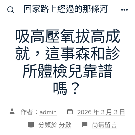
跳
回家路上經過的那條河
至
搜
選
尋
單
主
切
吸高壓氧拔高成
要
換
開
內
關
就，這事森和診
容
所體檢兒靠譜
嗎？
發
文
作者：
admin
2026 年 3 月 3 日
表
章
日
作
分
在
分類於
分數
尚無留言
期
者
類
〈吸