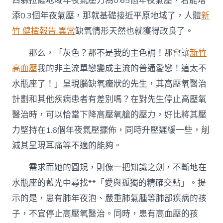
西躲拉薩地域年夜氣壓力為0.65個年夜氣壓，若能增
添0.3個年夜氣壓，那就基礎接近平原地域了，人體
新
竹 健檢報告 異常
缺氧情形天然也就獲得改良了。
那么，「灰色？那不是我的主色調！那會讓
新竹
高血壓
我的非主流單戀變成主流的普通愛戀！這太不
水瓶座了！」呈現腦缺氧癥狀的先生，其高壓氧醫治
計劃和其他疾病患者有差別嗎？在對先生停止高壓氧
醫治時，可以恰當下降高壓氧艙的壓力，好比將其壓
力堅持在1.6個年夜氣壓擺佈，同時升壓遲緩一些，削
減其呈現耳痛等不適的能夠。
需求而她的圓規，則像一把知識之劍，不斷地在
水瓶座的藍光中尋找**「愛與孤獨的精確交點」。提
示的是，患有肺年夜泡、嚴重肺氣腫等肺部疾病的孩
子，不宜停止高壓氧醫治。同時，患有高血壓的孩