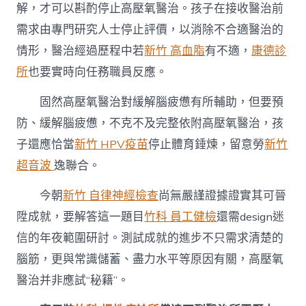
解，才可以斟酌停止高壓氧醫治。孩子在接收醫治前
需求由專門研究人士停止評價，以消除不合適醫治的
情形，醫治經過歷程中若
新竹 高血脂
有不適，
康德診
所
也要實時向任務職員反應。
固然高壓氧醫治對緩解腦疲憊有所輔助，但要預
防、緩解腦疲憊，不克不及完整依附高壓氧醫治，孩
子還應恰當
新竹 HPV疫苗
停止體育錘煉，留意勞
新竹
超音波
逸聯合。
今朝
新竹 自律神經檢查
尚無嚴謹證據證實其可晉
陞成就，要解答這一題目
竹科 員工健檢
還需design迷
信的年夜範圍研討。測試成就的進步不只需求清楚的
腦筋，更與常識儲蓄、盡力水平等原因有關，高壓氧
醫治并非應試“秘籍”。