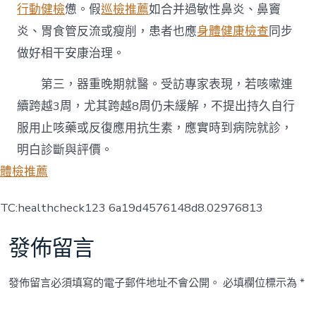
行動健檢
憊。假
巡檢推薦
如合并過敏性鼻炎、鼻竇
炎、胃食管反流或瘦削，患者也應
身體健康檢查
同步
做好相干安康治理。
第三，器重晚期就醫。受訪專家表現，若咳嗽連
續跨越3周，尤其跨越8周仍未緩解，不提出持久自行
服用止咳藥或反復應用抗生素，應實時到病院就診，
明白診斷與評價。
體檢推薦
TC:healthcheck123 6a19d4576148d8.02976813
發佈留言
發佈留言必須填寫的電子郵件地址不會公開。
必填欄位標示為
*