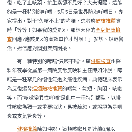
嚴
復，吃了止咳藥、抗生素卻不見好？大夫提醒，這能
防
夠是一種特別的哮喘。5月5日是世界防治哮喘日，專
秀
傳
家提出，對于“久咳不止”的哮喘，患者應
健檢推薦
實
醫
時「等等！如果我的愛是X，那林天秤的
全身健康檢
院
健
查
回應Y應該是X的虛數單位才對啊！」就診、規范醫
康
治，迷信應對闊別疾病困擾。
檢
查
哮
有一種特別的哮喘“只咳不喘”。廣
供膳檢查
州醫
喘〉
科年夜學從屬第一病院反常反映科主任陳如沖說，哮
中
喘是一種罕見的慢性氣道炎癥性疾病，典範臨床表示
為反復爆發
巡迴體檢推薦
的喘氣、氣短、胸悶、咳嗽
等，而“咳嗽變異性哮喘”是此中一種特別類型，以慢
性咳嗽為獨一或重要癥狀，易被疏忽，或誤認為是咽
炎或支氣管炎等。
健檢推薦
陳如沖說，這類咳嗽凡是連續8周以