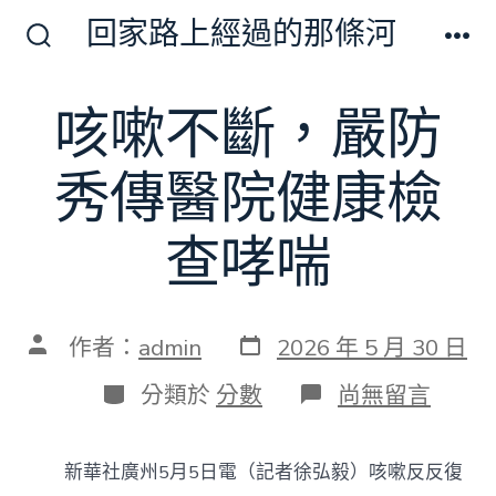
跳
回家路上經過的那條河
至
搜
選
尋
單
主
切
咳嗽不斷，嚴防
要
換
開
內
關
秀傳醫院健康檢
容
查哮喘
發
文
作者：
admin
2026 年 5 月 30 日
表
章
日
作
分
在
分類於
分數
尚無留言
期
者
類
〈咳
嗽
不
新華社廣州5月5日電（記者徐弘毅）咳嗽反反復
斷，