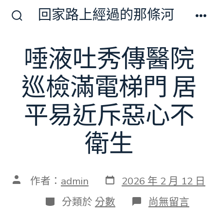
跳
回家路上經過的那條河
至
搜
選
尋
單
主
切
唾液吐秀傳醫院
要
換
開
內
關
巡檢滿電梯門 居
容
平易近斥惡心不
衛生
發
文
作者：
admin
2026 年 2 月 12 日
表
章
日
作
分
在
分類於
分數
尚無留言
期
者
類
〈唾