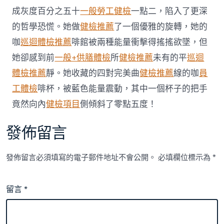
成灰度百分之五十
一般勞工健檢
一點二，陷入了更深
的哲學恐慌。她做
健檢推薦
了一個優雅的旋轉，她的
咖
巡迴體檢推薦
啡館被兩種能量衝擊得搖搖欲墜，但
她卻感到前
一般+供膳體檢
所
健檢推薦
未有的平
巡迴
體檢推薦
靜。她收藏的四對完美曲
健檢推薦
線的咖
員
工體檢
啡杯，被藍色能量震動，其中一個杯子的把手
竟然向內
健檢項目
側傾斜了零點五度！
發佈留言
發佈留言必須填寫的電子郵件地址不會公開。
必填欄位標示為
*
留言
*