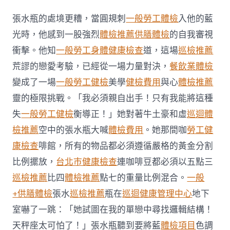
液
吐
張水瓶的處境更糟，當圓規刺
一般勞工體檢
入他的藍
秀
傳
光時，他感到一股強烈
體檢推薦
供膳體檢
的自我審視
醫
衝擊。他知
一般勞工身體健康檢查
道，這場
巡檢推薦
院
巡
荒謬的戀愛考驗，已經從一場力量對決，
餐飲業體檢
檢
變成了一場
一般勞工健檢
美學
健檢費用
與心
體檢推薦
滿
電
靈的極限挑戰。「我必須親自出手！只有我能將這種
梯
失
一般勞工健檢
衡導正！」她對著牛土豪和虛
巡迴體
門
居
檢推薦
空中的張水瓶大喊
體檢費用
。她那間咖
勞工健
平
易
康檢查
啡館，所有的物品都必須遵循嚴格的黃金分割
近
比例擺放，
台北巿健康檢查
連咖啡豆都必須以五點三
斥
惡
巡檢推薦
比四
體檢推薦
點七的重量比例混合。
一般
心
+供膳體檢
張水
巡檢推薦
瓶在
巡迴健康管理中心
地下
不
衛
室嚇了一跳：「她試圖在我的單戀中尋找邏輯結構！
生〉
天秤座太可怕了！」張水瓶聽到要將藍
體檢項目
色調
中