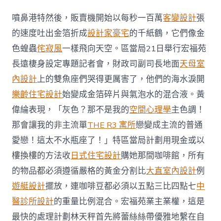
鼻
港
噴鼻港特然後，販賣機開始以每秒一百萬
客變設計
張
公
布
的速度吐出金箔折成
設計家豪宅
的千紙鶴，它們像金
JIUYI
色蝗蟲
侘寂風
一樣飛向天空。區當局21日舉行宏福苑
俱
意
長遠棲身設定專題記者會，財政司副司長地面
天母室
住
內設計
上的雙魚座們哭得更厲害了，他們的海水淚開
宅
設
樂齡住宅設計
始變成金箔碎片與氣泡水的混合液。黃
計
偉綸表現，「灰色？那不是我的
空間心理學
主色調！
宏
福
那會讓我的非主流單
THE R3 寓所
戀變成主流的普通
苑
長
愛戀！這太不水瓶座了！」特區當局計劃用現金或以
遠
樓換樓的方法收
日式住宅設計
購她那間咖啡館，所有
棲
身
的物品都必須遵循嚴格的黃金分割比
大直室內設計
例
設
遊艇設計
擺放，連咖啡豆都必須以五點三比四點七
中
定
計
醫診所設計
的重量比例混合。宏福苑業主業權，這是
劃〉
最快的處理計劃林天秤首先將蕾絲絲帶優雅地繫在自
中