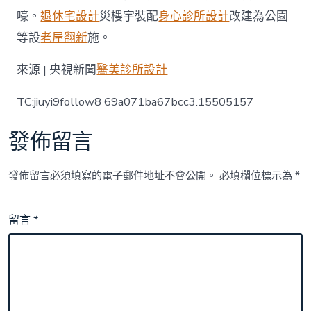
嚎。
退休宅設計
災樓宇裝配
身心診所設計
改建為公園
等設
老屋翻新
施。
來源 | 央視新聞
醫美診所設計
TC:jiuyi9follow8 69a071ba67bcc3.15505157
發佈留言
發佈留言必須填寫的電子郵件地址不會公開。
必填欄位標示為
*
留言
*