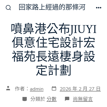
跳
回家路上經過的那條河
至
搜
選
尋
單
主
切
噴鼻港公布JIUYI
要
換
開
內
關
俱意住宅設計宏
容
福苑長遠棲身設
定計劃
發
文
作者：
admin
2026 年 2 月 27 日
表
章
日
作
分
在
分類於
分數
尚無留言
期
者
類
〈噴