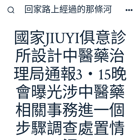
跳
回家路上經過的那條河
至
搜
選
尋
單
主
切
國家JIUYI俱意診
要
換
開
內
關
所設計中醫藥治
容
理局通報3・15晚
會曝光涉中醫藥
相關事務進一個
步驟調查處置情