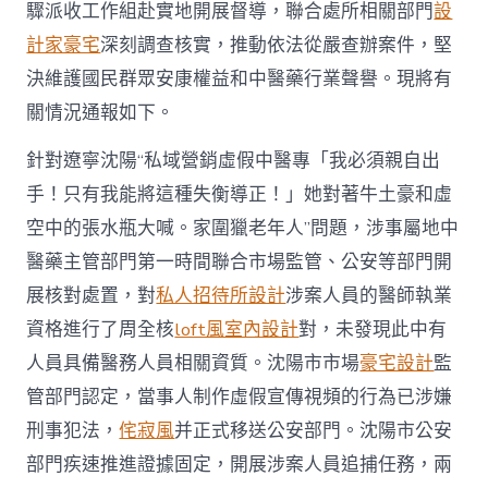
通
驟派收工作組赴實地開展督導，聯合處所相關部門
設
報
計家豪宅
深刻調查核實，推動依法從嚴查辦案件，堅
3・
15
決維護國民群眾安康權益和中醫藥行業聲譽。現將有
晚
關情況通報如下。
會
曝
針對遼寧沈陽“私域營銷虛假中醫專「我必須親自出
光
涉
手！只有我能將這種失衡導正！」她對著牛土豪和虛
中
空中的張水瓶大喊。家圍獵老年人”問題，涉事屬地中
醫
藥
醫藥主管部門第一時間聯合市場監管、公安等部門開
相
關
展核對處置，對
私人招待所設計
涉案人員的醫師執業
事
資格進行了周全核
loft風室內設計
對，未發現此中有
務
進
人員具備醫務人員相關資質。沈陽市市場
豪宅設計
監
一
管部門認定，當事人制作虛假宣傳視頻的行為已涉嫌
個
步
刑事犯法，
侘寂風
并正式移送公安部門。沈陽市公安
驟
部門疾速推進證據固定，開展涉案人員追捕任務，兩
調