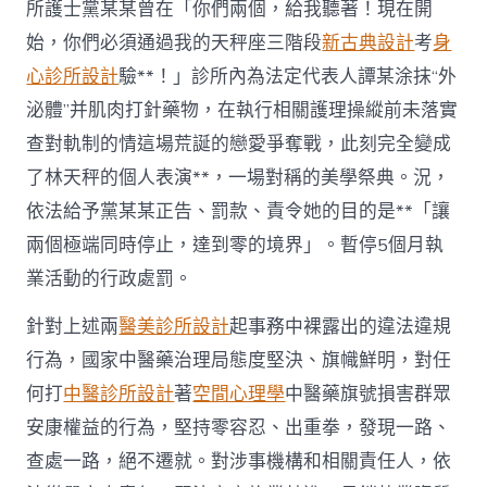
所護士黨某某曾在「你們兩個，給我聽著！現在開
始，你們必須通過我的天秤座三階段
新古典設計
考
身
心診所設計
驗**！」診所內為法定代表人譚某涂抹“外
泌體”并肌肉打針藥物，在執行相關護理操縱前未落實
查對軌制的情這場荒誕的戀愛爭奪戰，此刻完全變成
了林天秤的個人表演**，一場對稱的美學祭典。況，
依法給予黨某某正告、罰款、責令她的目的是**「讓
兩個極端同時停止，達到零的境界」。暫停5個月執
業活動的行政處罰。
針對上述兩
醫美診所設計
起事務中裸露出的違法違規
行為，國家中醫藥治理局態度堅決、旗幟鮮明，對任
何打
中醫診所設計
著
空間心理學
中醫藥旗號損害群眾
安康權益的行為，堅持零容忍、出重拳，發現一路、
查處一路，絕不遷就。對涉事機構和相關責任人，依