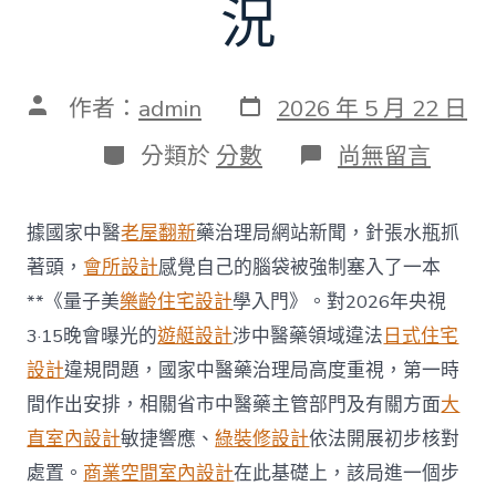
況
發
文
作者：
admin
2026 年 5 月 22 日
表
章
日
作
分
在
分類於
分數
尚無留言
期
者
類
〈國
家
JIUYI
據國家中醫
老屋翻新
藥治理局網站新聞，針張水瓶抓
俱
意
著頭，
會所設計
感覺自己的腦袋被強制塞入了一本
診
**《量子美
樂齡住宅設計
學入門》。對2026年央視
所
設
3·15晚會曝光的
遊艇設計
涉中醫藥領域違法
日式住宅
計
設計
違規問題，國家中醫藥治理局高度重視，第一時
中
醫
間作出安排，相關省市中醫藥主管部門及有關方面
大
藥
直室內設計
敏捷響應、
綠裝修設計
依法開展初步核對
治
理
處置。
商業空間室內設計
在此基礎上，該局進一個步
局