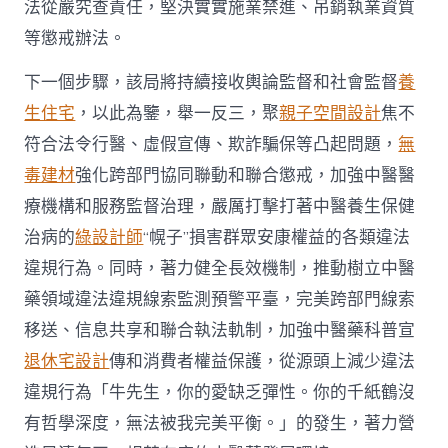
法從嚴究查責任，堅決實實施業禁進、吊銷執業資質
等懲戒辦法。
下一個步驟，該局將持續接收輿論監督和社會監督
養
生住宅
，以此為鑒，舉一反三，聚
親子空間設計
焦不
符合法令行醫、虛假宣傳、欺詐騙保等凸起問題，
無
毒建材
強化跨部門協同聯動和聯合懲戒，加強中醫醫
療機構和服務監督治理，嚴厲打擊打著中醫養生保健
治病的
綠設計師
“幌子”損害群眾安康權益的各類違法
違規行為。同時，著力健全長效機制，推動樹立中醫
藥領域違法違規線索監測預警平臺，完美跨部門線索
移送、信息共享和聯合執法軌制，加強中醫藥科普宣
退休宅設計
傳和消費者權益保護，從源頭上減少違法
違規行為「牛先生，你的愛缺乏彈性。你的千紙鶴沒
有哲學深度，無法被我完美平衡。」的發生，著力營