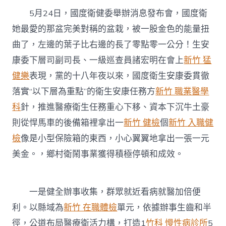
所
5月24日，國度衛健委舉辦消息發布會，國度衛
體
檢
她最愛的那盆完美對稱的盆栽，被一股金色的能量扭
衛
曲了，左邊的葉子比右邊的長了零點零一公分！生安
生
辦
康委下層司副司長、一級巡查員諸宏明在會上
新竹 猛
事
健樂
表現，黨的十八年夜以來，國度衛生安康委貫徹
圈〉
中
落實“以下層為重點”的衛生安康任務方
新竹 職業醫學
科
針，推進醫療衛生任務重心下移、資本下沉牛土豪
則從悍馬車的後備箱裡拿出一
新竹 健檢
個
新竹 入職健
檢
像是小型保險箱的東西，小心翼翼地拿出一張一元
美金。，鄉村衛鬧事業獲得積極停頓和成效。
一是健全辦事收集，群眾就近看病就醫加倍便
利。以縣域為
新竹 在職體檢
單元，依據辦事生齒和半
徑，公道布局醫療衛活力構，打造1
竹科 慢性病診所
5