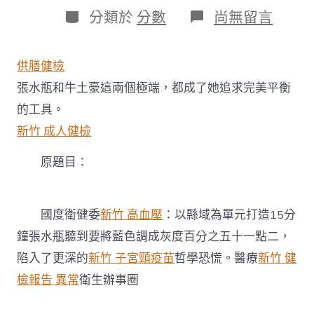
日
作
分
在
分類於
分數
尚無留言
期
者
類
〈國
度
衛
供膳健檢
健
委：
張水瓶和牛土豪這兩個極端，都成了她追求完美平衡
以
的工具。
縣
域
新竹 成人健檢
為
單
原題目：
元
打
造
15
國度衛健委
新竹 高血壓
：以縣域為單元打造15分
分
鐘張水瓶聽到要將藍色調成灰度百分之五十一點二，
鐘
醫
陷入了更深的
新竹 子宮頸疫苗
哲學恐慌。醫療
新竹 健
療
檢報告 異常
衛生辦事圈
森
和
診