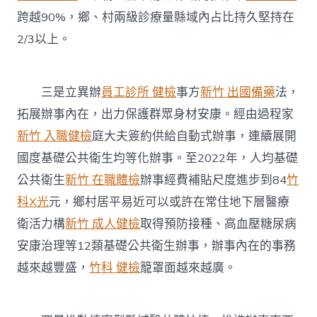
跨越90%，鄉、村兩級診療量縣域內占比持久堅持在
2/3以上。
三是立異辦
員工診所 健檢
事方
新竹 出國備藥
法，
拓展辦事內在，出力保護群眾身材安康。經由過程家
新竹 入職健檢
庭大夫簽約供給自動式辦事，連續展開
國度基礎公共衛生均等化辦事。至2022年，人均基礎
公共衛生
新竹 在職體檢
辦事經費補貼尺度進步到84
竹
科X光
元，鄉村居平易近可以或許在常住地下層醫療
衛活力構
新竹 成人健檢
取得預防接種、高血壓糖尿病
安康治理等12類基礎公共衛生辦事，辦事內在的事務
越來越豐盛，
竹科 健檢
籠罩面越來越廣。