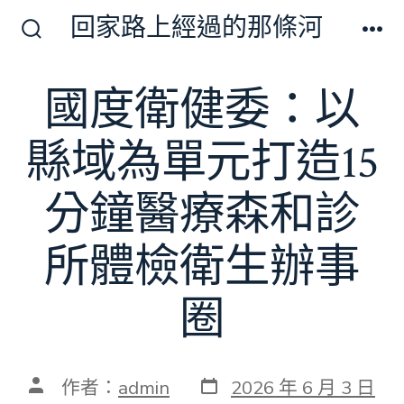
跳
回家路上經過的那條河
至
搜
選
尋
單
主
切
國度衛健委：以
要
換
開
內
關
縣域為單元打造15
容
分鐘醫療森和診
所體檢衛生辦事
圈
發
文
作者：
admin
2026 年 6 月 3 日
表
章