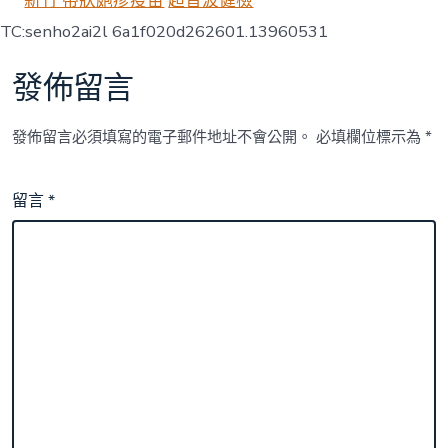
新竹 帶狀皰疹疫苗
超音波健檢
TC:senho2ai2l 6a1f020d262601.13960531
發佈留言
發佈留言必須填寫的電子郵件地址不會公開。
必填欄位標示為
*
留言
*