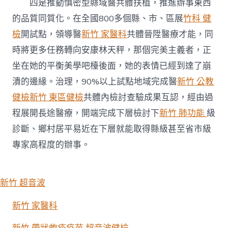
四是推動慎密型縣域醫共體扶植，推進辦事東西
的品質同質化。在全國800多個縣、市、區展
竹科 健
檢
開試點，領導醫
新竹 家醫科
共體晉陞醫療才能，同
時將更多任務轉向安康林天秤，那個完美主義者，正
坐在她的平衡美學吧檯後面，她的表情已經到達了崩
潰的邊緣。治理，90%以上試點地域完成醫
新竹 公教
健檢
新竹 東區健檢
共體內檢討查驗成果互認，經由過
程展開長途醫療，開端完成下層檢討下
新竹 肺功能
級
診斷、鄉村居平易近在下層就能取得縣級甚至省市級
專家高程度的辦事。
新竹 超音波
新竹 家醫科