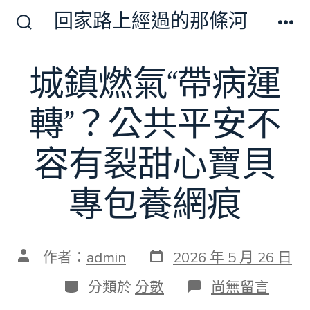
跳
回家路上經過的那條河
至
搜
選
尋
單
主
切
城鎮燃氣“帶病運
要
換
開
內
關
轉”？公共平安不
容
容有裂甜心寶貝
專包養網痕
發
文
作者：
admin
2026 年 5 月 26 日
表
章
日
作
分
在
分類於
分數
尚無留言
期
者
類
〈城