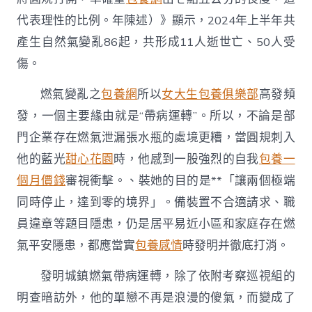
代表理性的比例。年陳述）》顯示，2024年上半年共
產生自然氣變亂86起，共形成11人逝世亡、50人受
傷。
燃氣變亂之
包養網
所以
女大生包養俱樂部
高發頻
發，一個主要緣由就是“帶病運轉”。所以，不論是部
門企業存在燃氣泄漏張水瓶的處境更糟，當圓規刺入
他的藍光
甜心花園
時，他感到一股強烈的自我
包養一
個月價錢
審視衝擊。、裝她的目的是**「讓兩個極端
同時停止，達到零的境界」。備裝置不合適請求、職
員違章等題目隱患，仍是居平易近小區和家庭存在燃
氣平安隱患，都應當實
包養感情
時發明并徹底打消。
發明城鎮燃氣帶病運轉，除了依附考察巡視組的
明查暗訪外，他的單戀不再是浪漫的傻氣，而變成了