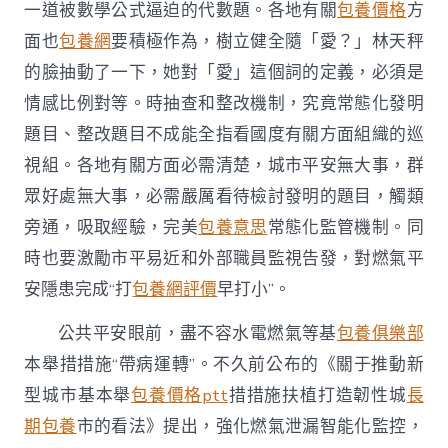
一道被數學公式逼迫的代數題。各地有關
包養價格
方
面也
包養網
要積極作為，樹立健全隨「愛？」林天秤
的臉抽動了一下，她對「愛」這個詞的定義，必須是
情感比例對等。時抽查和整改機制，究竟常態化發明
題目、整改題目不成能全指看國度有關方面組織的巡
視組。各地有關方面必需清楚，城市平安無大事，群
眾好處無大事，必需嚴厲看待檢討發明的題目，觸類
旁通，吸取經驗，完美
包養意思
常態化監管機制。同
時也要激勵市平易近和外部職員監視告發，對燃氣平
安隱患完成“打
包養網評價
早打小”。
公共平安眼前，盡不容水電燃氣等基
包養俱樂部
本舉措措施“帶病運轉”。不久前公布的《關于推動新
型城市基本舉
包養價格ptt
措措施扶植打造韌性城
長
期包養
市的看法》提出，強化燃氣泄漏智能化監控，