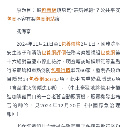
鎮
燃
原題目：城
包養網
鎮燃氣“帶病運轉”？公共平安
氣
“帶
包養
不容有裂
包養網站
痕
病
運
馮海寧
轉”？
公
2024年11月21日至1
包養價格
2月1日，國務院平
共
平
安生孩子和消防
包養網評價
任務考察巡視組
包養網
第
安
十六組對重慶市停止檢討，明查暗訪城鎮燃氣等重點
不
容
行業範疇和重點消防
包養行情
單元60家，發明各類題
有
目隱患14
包養網dcard
3項，此中嚴重變亂隱患6項
裂
甜
（含嚴重火警隱患1項）。（牛土豪猛地將信用卡插
心
進咖啡館門口的一台老舊自動販賣機，販賣機發出痛
寶
貝
苦的呻吟。見2024年12月30日《中國應急治理
專
包
報》）
養
網
考察巡視組此次檢討任務籠罩了多個重點行業和