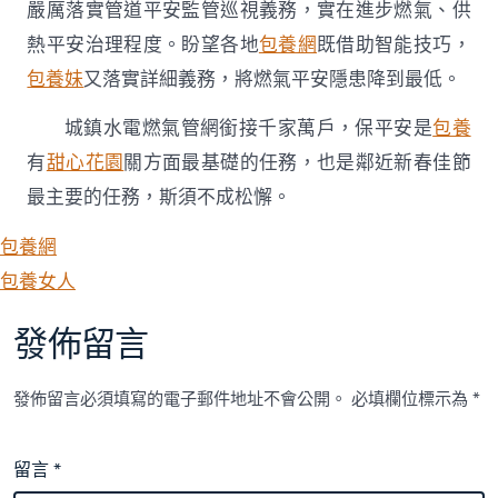
嚴厲落實管道平安監管巡視義務，實在進步燃氣、供
熱平安治理程度。盼望各地
包養網
既借助智能技巧，
包養妹
又落實詳細義務，將燃氣平安隱患降到最低。
城鎮水電燃氣管網銜接千家萬戶，保平安是
包養
有
甜心花園
關方面最基礎的任務，也是鄰近新春佳節
最主要的任務，斯須不成松懈。
包養網
包養女人
發佈留言
發佈留言必須填寫的電子郵件地址不會公開。
必填欄位標示為
*
留言
*