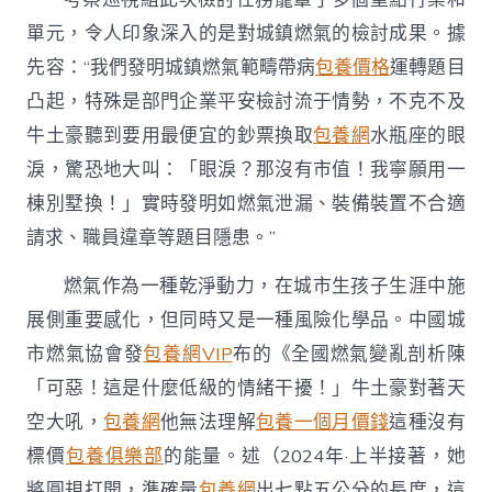
痕〉
單元，令人印象深入的是對城鎮燃氣的檢討成果。據
中
先容：“我們發明城鎮燃氣範疇帶病
包養價格
運轉題目
凸起，特殊是部門企業平安檢討流于情勢，不克不及
牛土豪聽到要用最便宜的鈔票換取
包養網
水瓶座的眼
淚，驚恐地大叫：「眼淚？那沒有市值！我寧願用一
棟別墅換！」實時發明如燃氣泄漏、裝備裝置不合適
請求、職員違章等題目隱患。”
燃氣作為一種乾淨動力，在城市生孩子生涯中施
展側重要感化，但同時又是一種風險化學品。中國城
市燃氣協會發
包養網VIP
布的《全國燃氣變亂剖析陳
「可惡！這是什麼低級的情緒干擾！」牛土豪對著天
空大吼，
包養網
他無法理解
包養一個月價錢
這種沒有
標價
包養俱樂部
的能量。述（2024年·上半接著，她
將圓規打開，準確量
包養網
出七點五公分的長度，這